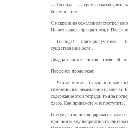
— Господа… — громко сказал учитель и
белом платке.
С искренним сожалением смотрел юнош
Но вот кашель прекратился, и Парфено
— Господа! — повторил учитель. — В
существование бога…
Двадцать пять учеников с тревогой см
Парфенов продолжал:
— Что же мне делать, милостивый госу
гимназии, вас немедленно исключат. Ес
содержание этой тетради, то я за потв
хлеба. Как прикажете мне поступить?
Гнетущая тишина воцарилась в классе
причинить ему неприятность считалос
Парфенова, смотрели как на человека 