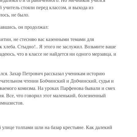
читель стояли перед классом, и выхода из
лось, не было.
авшись, он продолжал:
звитии, не стесняю вас казенными темами для
к хлеба. Стыдно!.. Я этого не заслужил. Возьмите ваше
адеюсь, что в классе не найдется ни одного мерзавца, и
чался. Захар Петрович рассказал ученикам историю
мечательном чтении Бобчинский и Добчинский, судья и
аемого комизма. На уроках Парфенова бывали и смех
ия. Все, что говорил этот маленький, болезненный
имназистов.
 улице толпами шли на базар крестьяне. Как далекий