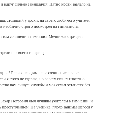
 вдруг сильно закашлялся. Пятно крови заалело на
а, стоявший у доски, на своего любимого учителя.
в необычно строго посмотрел на гимназиста.
 этом сочинении гимназист Мечников отрицает
отрели на своего товарища.
дарь? Если я передам ваше сочинение в совет
ли я этого не сделаю, но совету станет известно
орство вам лишусь службы и моя семья останется без
. Захар Петрович был лучшим учителем в гимназии, и
ь преступлением. На ученика, плохо занимавшегося у
недалекого и ограниченного. Но Мечников учился