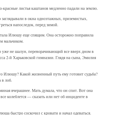
о-красные листья каштанов медленно падали на землю.
о заглядывали в окна одноэтажных, приземистых,
греться напоследок, перед зимой.
астала Илюшу еще спящим. Она осторожно поправила
им мальчиком.
о уже не шалун, переворачивающий все вверх дном в
асса 2-й Харьковской гимназии. Глядя на сына, Эмилия
ого Илюшу? Какой жизненный путь ему готовит судьба?
 в лоб.
миная вчерашнее. Мать думала, что он спит. Вот она
все колеблется — сказать или нет об инциденте в
юша быстро соскочил с кровати и начал одеваться.