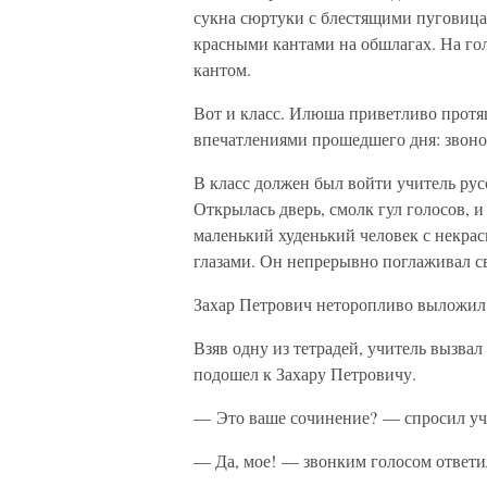
сукна сюртуки с блестящими пуговицам
красными кантами на обшлагах. На г
кантом.
Вот и класс. Илюша приветливо протя
впечатлениями прошедшего дня: звонок
В класс должен был войти учитель ру
Открылась дверь, смолк гул голосов, 
маленький худенький человек с некр
глазами. Он непрерывно поглаживал с
Захар Петрович неторопливо выложил 
Взяв одну из тетрадей, учитель вызв
подошел к Захару Петровичу.
— Это ваше сочинение? — спросил уч
— Да, мое! — звонким голосом ответи