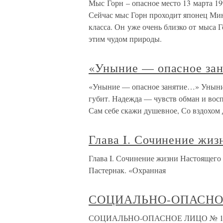
Мыс Горн – опасное место 13 марта 1999
Сейчас мыс Горн проходит японец Мино
класса. Он уже очень близко от мыса Г
этим чудом природы.
«Уныние — опасное за
«Уныние — опасное занятие…» Уныние 
губит. Надежда — чувств обман и восп
Сам себе скажи душевное, Со вздохом
Глава I. Сочинение жиз
Глава I. Сочинение жизни Настоящего 
Пастернак. «Охранная
СОЦИАЛЬНО-ОПАСНОЕ
СОЦИАЛЬНО-ОПАСНОЕ ЛИЦО № 1225 Е