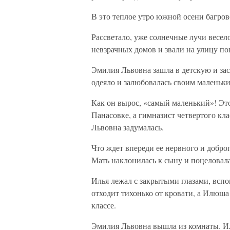
В это теплое утро южной осени багров
Рассветало, уже солнечные лучи весел
невзрачных домов и звали на улицу по
Эмилия Львовна зашла в детскую и з
одеяло и залюбовалась своим маленьк
Как он вырос, «самый маленький»! Эт
Панасовке, а гимназист четвертого кл
Львовна задумалась.
Что ждет впереди ее нервного и добр
Мать наклонилась к сыну и поцеловала
Илья лежал с закрытыми глазами, вспо
отходит тихонько от кровати, а Илюша 
классе.
Эмилия Львовна вышла из комнаты. Ил