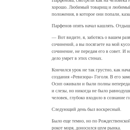
хорошо. Любимый товарищ и любимый у
положения, в которое они попали, каза
Парфенов опять начал кашлять. Отдыш
— Вот видите, я, заботясь о вашем ра
сочинений, а вы посягаете на мой кусо
сочинение, не передам его в совет. И н
дело умрет в этих стенах.
Кончился урок не так грустно, как на
создания «Ревизора» Гоголя. В его за
Осип оживали и были полны непередав
и слезы, но никогда не было равнодуш
человек, глубоко входило в сознание г
Следующий день был воскресный.
Было еще темно, но по Рождественской
рокот моря, доносился шум рынка.