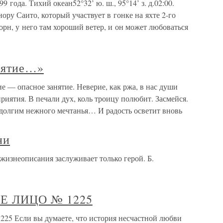
 года. Тихий океан52°32’ ю. ш., 95°14’ з. д.02:00.
ру Саито, который участвует в гонке на яхте 2-го
орн, у него там хороший ветер, и он может любоваться
нятие…»
— опасное занятие. Неверие, как ржа, в нас души
риятия. В печали дух, коль троицу полюбит. Засмейся.
 долгим нежного мечтанья… И радость осветит вновь
ни
жизнеописания заслуживает только герой. Б.
 ЛИЦО № 1225
сли вы думаете, что история несчастной любви