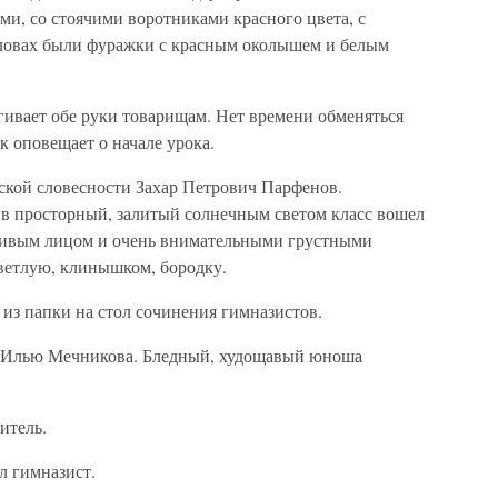
и, со стоячими воротниками красного цвета, с
оловах были фуражки с красным околышем и белым
гивает обе руки товарищам. Нет времени обменяться
 оповещает о начале урока.
сской словесности Захар Петрович Парфенов.
и в просторный, залитый солнечным светом класс вошел
асивым лицом и очень внимательными грустными
ветлую, клинышком, бородку.
из папки на стол сочинения гимназистов.
ал Илью Мечникова. Бледный, худощавый юноша
итель.
л гимназист.