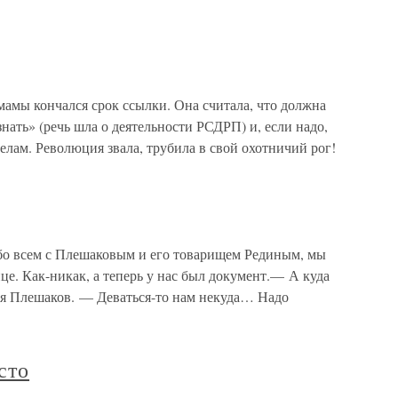
амы кончался срок ссылки. Она считала, что должна
нать» (речь шла о деятельности РСДРП) и, если надо,
лам. Революция звала, трубила в свой охотничий рог!
о всем с Плешаковым и его товарищем Рединым, мы
це. Как-никак, а теперь у нас был документ.— А куда
ся Плешаков. — Деваться-то нам некуда… Надо
сто