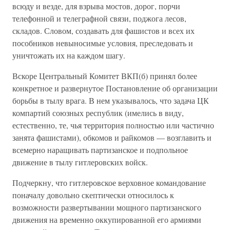
всюду и везде, для взрыва мостов, дорог, порчи
телефонной и телеграфной связи, поджога лесов,
складов. Словом, создавать для фашистов и всех их
пособников невыносимые условия, преследовать и
уничтожать их на каждом шагу.
Вскоре Центральный Комитет ВКП(б) принял более
конкретное и развернутое Постановление об организации
борьбы в тылу врага. В нем указывалось, что задача ЦК
компартий союзных республик (имелись в виду,
естественно, те, чья территория полностью или частично
занята фашистами), обкомов и райкомов — возглавить и
всемерно наращивать партизанское и подпольное
движение в тылу гитлеровских войск.
Подчеркну, что гитлеровское верховное командование
поначалу довольно скептически относилось к
возможности развертывании мощного партизанского
движения на временно оккупированной его армиями