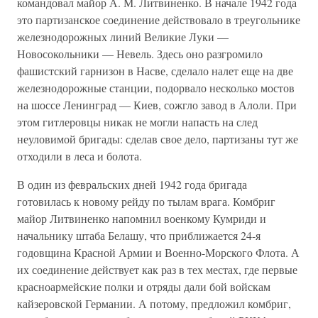
командовал майор А. М. Литвиненко. В начале 1942 года
это партизанское соединение действовало в треугольнике
железнодорожных линий Великие Луки —
Новосокольники — Невель. Здесь оно разгромило
фашистский гарнизон в Насве, сделало налет еще на две
железнодорожные станции, подорвало несколько мостов
на шоссе Ленинград — Киев, сожгло завод в Алоли. При
этом гитлеровцы никак не могли напасть на след
неуловимой бригады: сделав свое дело, партизаны тут же
отходили в леса и болота.
В один из февральских дней 1942 года бригада
готовилась к новому рейду по тылам врага. Комбриг
майор Литвиненко напомнил военкому Кумриди и
начальнику штаба Белашу, что приближается 24-я
годовщина Красной Армии и Военно-Морского Флота. А
их соединение действует как раз в тех местах, где первые
красноармейские полки и отряды дали бой войскам
кайзеровской Германии. А потому, предложил комбриг,