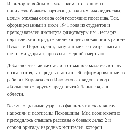
Из истории войны мы уже знаем, что фашисты
панически боялись партизан, давали их руководителям,
целым отрядам сами за себя говорящие прозвища. Так,
сформированный в июле 1941 года из студентов и
преподавателей института физкультуры им. Лесгафта
партизанский отряд, героически действовавший в районе
Пскова и Порхова, они, напуганные его неотразимыми
ночными ударами, прозвали «Черной смертью».
Добавлю, что так же смело и отважно сражались в тылу
врага и отряды народных мстителей, сформированные из
рабочих Кировского и Ижорского заводов, завода
«Большевик», других предприятий Ленинграда и
области.
Весьма ощутимые удары по фашистским оккупантам
наносили и партизаны Псковщины. Мне неоднократно
приходилось слышать рассказы о боевых делах 2-й
особой бригады народных мстителей, которой