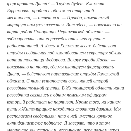
форсировать Днепр? — Трудно будет, Климент
Ефремович, пройти с обозом по открытой
местности, — ответил я. — Правда, намечаемый
маршрут нам уже известен. Вот здесь, — показываю на
карте район Понорницы Черниговской области, —
забазировалась наша разведывательная группа с
радиостанцией. А здесь, в Холмских лесах, действуют
отряды соединения под командованием секретаря обкома
партии товарища Федорова. Вокруг города Лоева, —
показываю на точку, где мы планируем форсировать
Днепр, — действуют партизанские отряды Гомельской
области. С ними установлена связь нашей второй
разведывательной группы. В Житомирской области наши
разведчики связались с одним немецким офицером,
который работает на партизан. Кроме того, на нашем
пути к Житомирщине находится словацкая дивизия. Мы
располагаем сведениями, что в ней имеется крупное
антифашистское подполье. Я заверяю, что в этом
маршруте мы уверены и, несомненно, перешагнем через