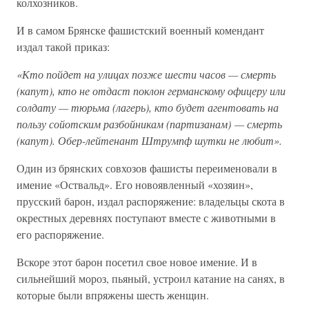
колхозников.
И в самом Брянске фашистский военный комендант
издал такой приказ:
«Кто пойдет на улицах позже шести часов — смерть
(капут), кто не отдаст поклон германскому офицеру или
солдату — тюрьма (лагерь), кто будет агентовать на
пользу сойотским разбойникам (партизанам) — смерть
(капут). Обер-лейтенант Штрумпф шутки не любит».
Один из брянских совхозов фашисты переименовали в
имение «Оствальд». Его новоявленный «хозяин»,
прусский барон, издал распоряжение: владельцы скота в
окрестных деревнях поступают вместе с животными в
его распоряжение.
Вскоре этот барон посетил свое новое имение. И в
сильнейший мороз, пьяный, устроил катание на санях, в
которые были впряжены шесть женщин.