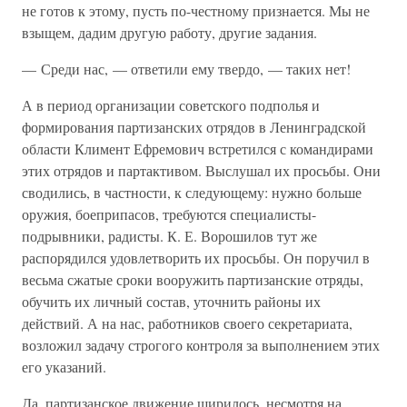
не готов к этому, пусть по-честному признается. Мы не
взыщем, дадим другую работу, другие задания.
— Среди нас, — ответили ему твердо, — таких нет!
А в период организации советского подполья и
формирования партизанских отрядов в Ленинградской
области Климент Ефремович встретился с командирами
этих отрядов и партактивом. Выслушал их просьбы. Они
сводились, в частности, к следующему: нужно больше
оружия, боеприпасов, требуются специалисты-
подрывники, радисты. К. Е. Ворошилов тут же
распорядился удовлетворить их просьбы. Он поручил в
весьма сжатые сроки вооружить партизанские отряды,
обучить их личный состав, уточнить районы их
действий. А на нас, работников своего секретариата,
возложил задачу строгого контроля за выполнением этих
его указаний.
Да, партизанское движение ширилось, несмотря на