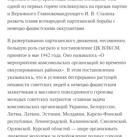
одной из первых горячо откликнулась на призыв партии
и Верховного Главнокомандующего И. В. Сталина
разжечь пламя всенародной партизанской борьбы с
немецко-фашистскими оккупантами.
В развертывании партизанского движения, несомненно,
большую роль сыграло и постановление ЦК ВЛКСМ,
принятое в мае 1942 года. Оно называлось «О
мероприятиях комсомольских организаций во временно
оккупированных районах». В этом постановлении
указывалось, что в условиях беспрерывно растущей
ненависти советских людей к немецко-фашистским
захватчикам и массового повседневного героизма
молодых советских патриотов «главная задача
комсомольских организаций Украины, Белоруссии,
Литвы, Латвии, Эстонии, Молдавии, Карело-Финской
республики, Ленинградской, Калининской, Смоленской,
Орловской, Курской областей — шире организовать
движение молодежи за освобождение родных городов,