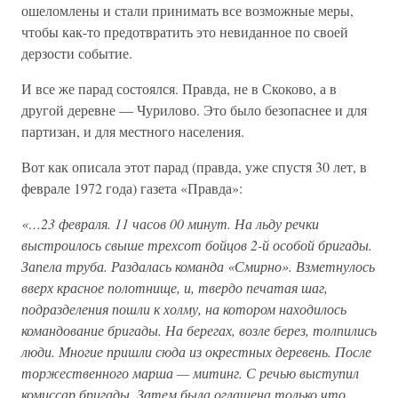
ошеломлены и стали принимать все возможные меры,
чтобы как-то предотвратить это невиданное по своей
дерзости событие.
И все же парад состоялся. Правда, не в Скоково, а в
другой деревне — Чурилово. Это было безопаснее и для
партизан, и для местного населения.
Вот как описала этот парад (правда, уже спустя 30 лет, в
феврале 1972 года) газета «Правда»:
«…23 февраля. 11 часов 00 минут. На льду речки
выстроилось свыше трехсот бойцов 2-й особой бригады.
Запела труба. Раздалась команда «Смирно». Взметнулось
вверх красное полотнище, и, твердо печатая шаг,
подразделения пошли к холму, на котором находилось
командование бригады. На берегах, возле берез, толпились
люди. Многие пришли сюда из окрестных деревень. После
торжественного марша — митинг. С речью выступил
комиссар бригады. Затем была оглашена только что