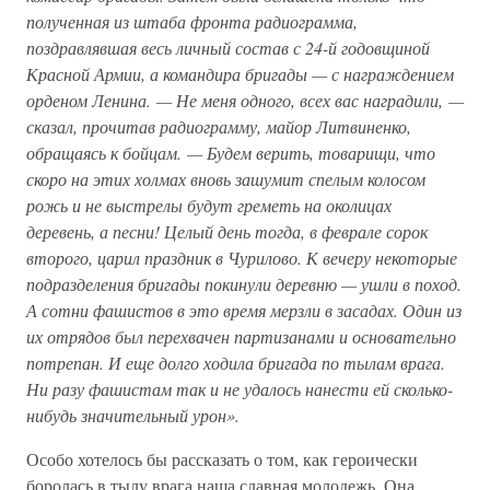
полученная из штаба фронта радиограмма,
поздравлявшая весь личный состав с 24-й годовщиной
Красной Армии, а командира бригады — с награждением
орденом Ленина. — Не меня одного, всех вас наградили, —
сказал, прочитав радиограмму, майор Литвиненко,
обращаясь к бойцам. — Будем верить, товарищи, что
скоро на этих холмах вновь зашумит спелым колосом
рожь и не выстрелы будут греметь на околицах
деревень, а песни! Целый день тогда, в феврале сорок
второго, царил праздник в Чурилово. К вечеру некоторые
подразделения бригады покинули деревню — ушли в поход.
А сотни фашистов в это время мерзли в засадах. Один из
их отрядов был перехвачен партизанами и основательно
потрепан. И еще долго ходила бригада по тылам врага.
Ни разу фашистам так и не удалось нанести ей сколько-
нибудь значительный урон».
Особо хотелось бы рассказать о том, как героически
боролась в тылу врага наша славная молодежь. Она