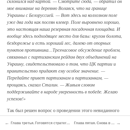
склонился над картой. — Смотрите сюда, — обратил он
мое внимание на деревню Волавск, что на границе
Украины с Белоруссией. — Вот здесь на колхозном поле
уже два года как посеян клевер. Поле выровнено хорошо,
это настоящая наша резервная посадочная площадка. И
вообще здесь подходящее место для базы: кругом болота,
бездорожье и есть хороший лес, далеко от опорных
пунктов противника…Трехчасовое обсуждение проблем,
связанных с партизанским рейдом двух объединений на
Украину, свидетельствовало о том, что ЦК партии и
правительство придают ему особое значение. —
Передайте привет партизанам и партизанкам, —
прощаясь, сказал Сталин. — Живым словом
поддерживайте в народе уверенность в победе. Желаю
успехов!»
Так был решен вопрос о проведении этого невиданного
доселе рейда народных мстителей по тылам врага.
←
→
Глава третья. Готовятся стратегические резервы
Глава пятая. Снова в Ленинграде
Помню, с каким волнением читали мы одно из