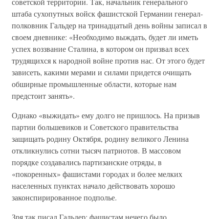
советской территории. Так, начальник генерального
штаба сухопутных войск фашистской Германии генерал-
полковник Гальдер на тринадцатый день войны записал в
своем дневнике: «Необходимо выждать, будет ли иметь
успех воззвание Сталина, в котором он призвал всех
трудящихся к народной войне против нас. От этого будет
зависеть, какими мерами и силами придется очищать
обширные промышленные области, которые нам
предстоит занять».
Однако «выжидать» ему долго не пришлось. На призыв
партии большевиков и Советского правительства
защищать родину Октября, родину великого Ленина
откликнулись сотни тысяч патриотов. В массовом
порядке создавались партизанские отряды, в
«покоренных» фашистами городах и более мелких
населенных пунктах начало действовать хорошо
законспирированное подполье.
Зря так писал Гальдер: фашистам нечего было