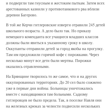
и подвергли там гнусным и жестоким пыткам. Затем всех
арестованных казнили у противотанкового рва вблизи
деревни Багерово.
В той же Керчи гитлеровские изверги отравили 245 детей
школьного возраста. А дело было так. Но приказу
немецкого коменданта все учащиеся младших классов
должны были явиться к указанному сроку в школу.
Оккупанты отправили детей за город якобы на прогулку.
Там им предложили горячий кофе с пирожками. Через
несколько минут все дети были мертвы. Пирожки
оказались отравленными.
На Брянщине творилось то же самое, что и на других
оккупированных территориях. До 20 сел было сожжено
уже в первые дни войны. Больницы уничтожались
вместе с находящимися там больными. Садизму
гитлеровцев не было предела. Так, в поселке Навля они
на железных крюках за челюсти подвесили нескольких