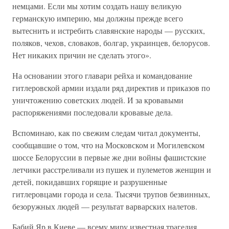
немцами. Если мы хотим создать нашу великую
германскую империю, мы должны прежде всего
вытеснить и истребить славянские народы — русских,
поляков, чехов, словаков, болгар, украинцев, белорусов.
Нет никаких причин не сделать этого».
На основании этого главари рейха и командование
гитлеровской армии издали ряд директив и приказов по
уничтожению советских людей. И за кровавыми
распоряжениями последовали кровавые дела.
Вспоминаю, как по свежим следам читал документы,
сообщавшие о том, что на Московском и Могилевском
шоссе Белоруссии в первые же дни войны фашистские
летчики расстреливали из пушек и пулеметов женщин и
детей, покидавших горящие и разрушенные
гитлеровцами города и села. Тысячи трупов безвинных,
безоружных людей — результат варварских налетов.
Бабий Яр в Киеве — всему миру известная трагедия.