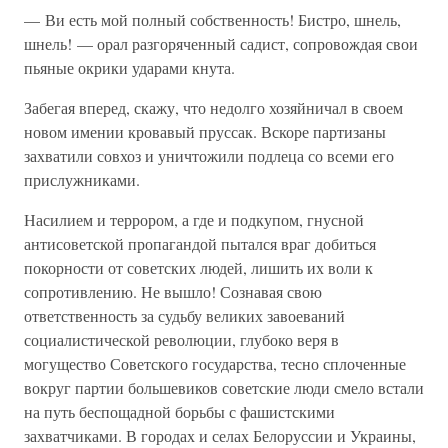
— Ви есть мой полный собственность! Бистро, шнель,
шнель! — орал разгоряченный садист, сопровождая свои
пьяные окрики ударами кнута.
Забегая вперед, скажу, что недолго хозяйничал в своем
новом имении кровавый пруссак. Вскоре партизаны
захватили совхоз и уничтожили подлеца со всеми его
прислужниками.
Насилием и террором, а где и подкупом, гнусной
антисоветской пропагандой пытался враг добиться
покорности от советских людей, лишить их воли к
сопротивлению. Не вышло! Сознавая свою
ответственность за судьбу великих завоеваний
социалистической революции, глубоко веря в
могущество Советского государства, тесно сплоченные
вокруг партии большевиков советские люди смело встали
на путь беспощадной борьбы с фашистскими
захватчиками. В городах и селах Белоруссии и Украины,