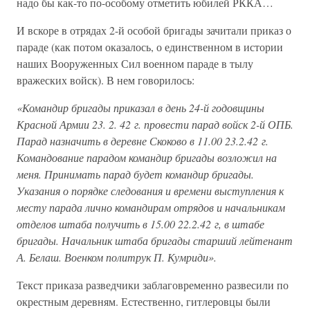
надо бы как-то по-особому отметить юбилей РККА…
И вскоре в отрядах 2-й особой бригады зачитали приказ о
параде (как потом оказалось, о единственном в истории
наших Вооруженных Сил военном параде в тылу
вражеских войск). В нем говорилось:
«Командир бригады приказал в день 24-й годовщины
Красной Армии 23. 2. 42 г. провести парад войск 2-й ОПБ.
Парад назначить в деревне Скоково в 11.00 23.2.42 г.
Командование парадом командир бригады возложил на
меня. Принимать парад будет командир бригады.
Указания о порядке следования и времени выступления к
месту парада лично командирам отрядов и начальникам
отделов штаба получить в 15.00 22.2.42 г, в штабе
бригады. Начальник штаба бригады старший лейтенант
А. Белаш. Военком политрук П. Кумриди».
Текст приказа разведчики заблаговременно развесили по
окрестным деревням. Естественно, гитлеровцы были