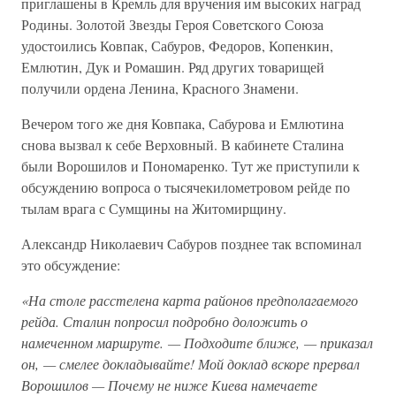
приглашены в Кремль для вручения им высоких наград
Родины. Золотой Звезды Героя Советского Союза
удостоились Ковпак, Сабуров, Федоров, Копенкин,
Емлютин, Дук и Ромашин. Ряд других товарищей
получили ордена Ленина, Красного Знамени.
Вечером того же дня Ковпака, Сабурова и Емлютина
снова вызвал к себе Верховный. В кабинете Сталина
были Ворошилов и Пономаренко. Тут же приступили к
обсуждению вопроса о тысячекилометровом рейде по
тылам врага с Сумщины на Житомирщину.
Александр Николаевич Сабуров позднее так вспоминал
это обсуждение:
«На столе расстелена карта районов предполагаемого
рейда. Сталин попросил подробно доложить о
намеченном маршруте. — Подходите ближе, — приказал
он, — смелее докладывайте! Мой доклад вскоре прервал
Ворошилов — Почему не ниже Киева намечаете