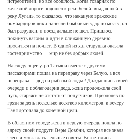
истребителей, но все обошлось. Когда товарняк по
железной дороге подошел к реке Белой, впадающей в
реку Лугань, то оказалось, что накануне вражеские
бомбардировщики нанесли бомбовый удар по мосту, он
был разрушен, и поезд дальше не шел. Пришлось
покинуть вагоны и идти в ближайшую деревню
проситься на ночлег. В одной из хат старушка оказала
гостеприимство — мир не без добрых людей.
На следующее утро Татьяна вместе с другими
пассажирами пошла на переправу через Белую, а вся
переправа — дед на рыбачьей лодке! Дождавшись своей
очереди и поблагодарив деда, жена продолжила свой
путь, стараясь не отстать от попутчиков. Преодолев по
грязи за день несколько десятков километров, к вечеру
Таня дотопала до конечной цели.
В областном городе жена в первую очередь пошла по
адресу своей подруги Веры Довбни, которая все знала
здесь и могла дать дельные советы. Встретились