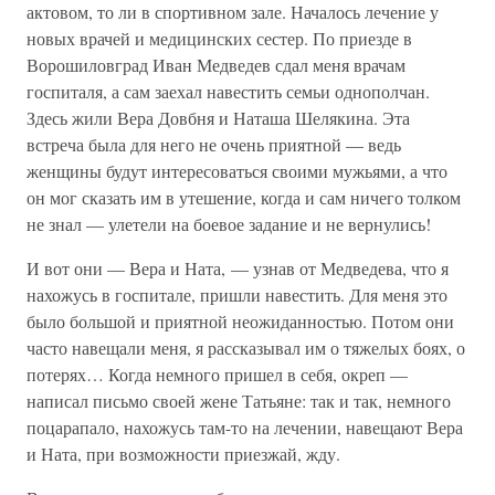
актовом, то ли в спортивном зале. Началось лечение у
новых врачей и медицинских сестер. По приезде в
Ворошиловград Иван Медведев сдал меня врачам
госпиталя, а сам заехал навестить семьи однополчан.
Здесь жили Вера Довбня и Наташа Шелякина. Эта
встреча была для него не очень приятной — ведь
женщины будут интересоваться своими мужьями, а что
он мог сказать им в утешение, когда и сам ничего толком
не знал — улетели на боевое задание и не вернулись!
И вот они — Вера и Ната, — узнав от Медведева, что я
нахожусь в госпитале, пришли навестить. Для меня это
было большой и приятной неожиданностью. Потом они
часто навещали меня, я рассказывал им о тяжелых боях, о
потерях… Когда немного пришел в себя, окреп —
написал письмо своей жене Татьяне: так и так, немного
поцарапало, нахожусь там-то на лечении, навещают Вера
и Ната, при возможности приезжай, жду.