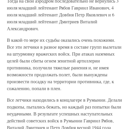
Тогда на свой аэродром последовательно не вернулись 3
июля младший лейтенант Рябов Гавриил Иванович, 4
июля младший лейтенант Довбня Петр Яковлевич и 6
июля младший лейтенант Дмитриев Виталий
Александрович.
В какой-то мере их судьбы оказались очень похожими.
Все эти летчики в разное время в составе групп вылетали
на штурмовку вражеских войск. При атаках наземных
целей были сбиты огнем зенитной артиллерии
противника, получили тяжелые ранения и, не имея
возможности продолжать полет, были вынуждены
произвести посадку на территории противника, где, к
сожалению, попали в плен.
Все летчики находились в концлагере в Румынии. Делали
подкопы, пытались бежать, но каждый раз попытки были
неудачными. В результате успешных наступательных
действий советских войск в Румынии Гавриил Рябов,
Виталий Дмитриев и Петр Довбня весной 1944 года