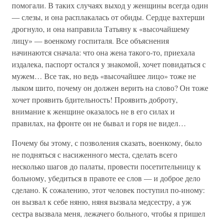
помогали. В таких случаях выход у женщины всегда один
— слезы, и она расплакалась от обиды. Сердце вахтерши
дрогнуло, и она направила Татьяну к «высочайшему
лицу» — военкому госпиталя. Все объяснения
начинаются сначала: что она жена такого-то, приехала
издалека, паспорт остался у знакомой, хочет повидаться с
мужем… Все так, но ведь «высочайшее лицо» тоже не
лыком шито, почему он должен верить на слово? Он тоже
хочет проявить бдительность! Проявить доброту,
внимание к женщине оказалось не в его силах и
правилах, на фронте он не бывал и горя не видел…
Почему бы этому, с позволения сказать, военкому, было
не подняться с насиженного места, сделать всего
несколько шагов до палаты, провести посетительницу к
больному, убедиться в правоте ее слов — и доброе дело
сделано. К сожалению, этот человек поступил по-иному:
он вызвал к себе няню, няня вызвала медсестру, а уж
сестра вызвала меня, лежачего больного, чтобы я пришел