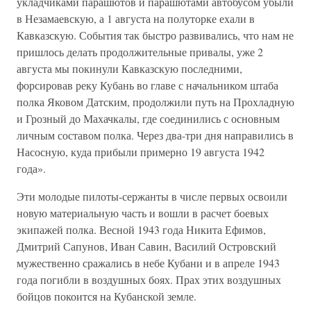
укладчиками парашютов и парашютами автобусом убыли
в Незамаевскую, а 1 августа на полуторке ехали в
Кавказскую. События так быстро развивались, что нам не
пришлось делать продолжительные привалы, уже 2
августа мы покинули Кавказскую последними,
форсировав реку Кубань во главе с начальником штаба
полка Яковом Датским, продолжили путь на Прохладную
и Грозный до Махачкалы, где соединились с основным
личным составом полка. Через два-три дня направились в
Насосную, куда прибыли примерно 19 августа 1942
года».
Эти молодые пилоты-сержанты в числе первых освоили
новую материальную часть и вошли в расчет боевых
экипажей полка. Весной 1943 года Никита Ефимов,
Дмитрий Сапунов, Иван Савин, Василий Островский
мужественно сражались в небе Кубани и в апреле 1943
года погибли в воздушных боях. Прах этих воздушных
бойцов покоится на Кубанской земле.