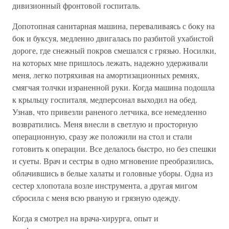
дивизионный фронтовой госпиталь.
Допотопная санитарная машина, переваливаясь с боку на
бок и буксуя, медленно двигалась по разбитой ухабистой
дороге, где снежный покров смешался с грязью. Носилки,
на которых мне пришлось лежать, надежно удерживали
меня, легко потряхивая на амортизационных ремнях,
смягчая толчки израненной руки. Когда машина подошла
к крыльцу госпиталя, медперсонал выходил на обед.
Узнав, что привезли раненого летчика, все немедленно
возвратились. Меня внесли в светлую и просторную
операционную, сразу же положили на стол и стали
готовить к операции. Все делалось быстро, но без спешки
и суеты. Врач и сестры в одно мгновение преобразились,
облачившись в белые халаты и головные уборы. Одна из
сестер хлопотала возле инструмента, а другая мигом
сбросила с меня всю рваную и грязную одежду.
Когда я смотрел на врача-хирурга, опыт и