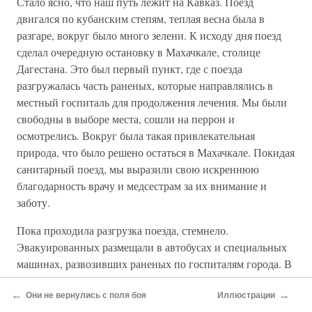
Стало ясно, что наш путь лежит на Кавказ. Поезд
двигался по кубанским степям, теплая весна была в
разгаре, вокруг было много зелени. К исходу дня поезд
сделал очередную остановку в Махачкале, столице
Дагестана. Это был первый пункт, где с поезда
разгружалась часть раненых, которые направлялись в
местный госпиталь для продолжения лечения. Мы были
свободны в выборе места, сошли на перрон и
осмотрелись. Вокруг была такая привлекательная
природа, что было решено остаться в Махачкале. Покидая
санитарный поезд, мы выразили свою искреннюю
благодарность врачу и медсестрам за их внимание и
заботу.
Пока проходила разгрузка поезда, стемнело.
Эвакуированных размещали в автобусах и специальных
машинах, развозивших раненых по госпиталям города. В
один из таких госпиталей, который находился на окраине
←
→
города в школьном здании, привезли и меня с женой.
Они не вернулись с поля боя
Иллюстрации