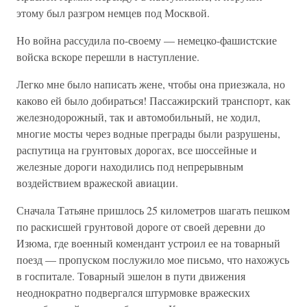
этому был разгром немцев под Москвой.
Но война рассудила по-своему — немецко-фашистские
войска вскоре перешли в наступление.
Легко мне было написать жене, чтобы она приезжала, но
каково ей было добираться! Пассажирский транспорт, как
железнодорожный, так и автомобильный, не ходил,
многие мосты через водные преграды были разрушены,
распутица на грунтовых дорогах, все шоссейные и
железные дороги находились под непрерывным
воздействием вражеской авиации.
Сначала Татьяне пришлось 25 километров шагать пешком
по раскисшей грунтовой дороге от своей деревни до
Изюма, где военный комендант устроил ее на товарный
поезд — пропуском послужило мое письмо, что нахожусь
в госпитале. Товарный эшелон в пути движения
неоднократно подвергался штурмовке вражеских