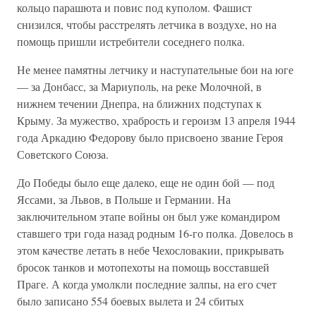
кольцо парашюта и повис под куполом. Фашист
снизился, чтобы расстрелять летчика в воздухе, но на
помощь пришли истребители соседнего полка.
Не менее памятны летчику и наступательные бои на юге
— за Донбасс, за Мариуполь, на реке Молочной, в
нижнем течении Днепра, на ближних подступах к
Крыму. За мужество, храбрость и героизм 13 апреля 1944
года Аркадию Федорову было присвоено звание Героя
Советского Союза.
До Победы было еще далеко, еще не один бой — под
Яссами, за Львов, в Польше и Германии. На
заключительном этапе войны он был уже командиром
ставшего три года назад родным 16-го полка. Довелось в
этом качестве летать в небе Чехословакии, прикрывать
бросок танков и мотопехоты на помощь восставшей
Праге. А когда умолкли последние залпы, на его счет
было записано 554 боевых вылета и 24 сбитых