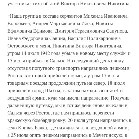
участника этих событий Виктора Никитовича Никитина.
«Наша группа в составе сержантов Михаила Ивановича
Воробьева, Андрея Мартьяновича Ижко, Никиты
Ефимовича Ефимова, Дмитрия Герасимовича Сапунова,
Ивана Федоровича Савина, Василия Поликарповича
Островского и меня, Никитина Виктора Никитовича,
утром 14 июля 1942 года убыла к новому месту службы и
15 июля прибыла в Сальск. На следующий день ввиду
отсутствия попутного транспорта направились пешком в
Ростов, в который прибыли ночью, а утром 17 июля
товарным поездом продолжили путь на север. 18 июля
прибыли в город Шахты, т. к. там находился штаб 4-й
воздушной армии, куда мы имели направление. Получив
дальнейшую путевку, мы в тот же день снова выехали в
Сальск через Ростов, где нам пришлось перенести
вражескую бомбардировку. 20 июля утром направились в
село Кривая Балка, где находился тыл воздушной армии,
а 25 июля опять пешком направились в Мечетинскую, в