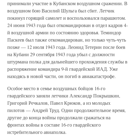
принимали участие в Кубанском воздушном сражении. В
воздушном бою Василий Шульга был сбит. Летчик
покинул горящий самолет и воспользовался парашютом.
24 июня 1943 года был откомандирован в отдел кадров 4-
й воздушной армии по состоянию здоровья. Теминдор
Паскеев был также откомандирован, но только чуть-чуть
позже — 12 июля 1943 года. Леонид Тетерин после боев
на Кубани 29 сентября 1943 года убыл с должности
штурмана полка для дальнейшего прохождения службы в
распоряжение командира 9-й гвардейской ИАД. Уже
находясь в новой части, он погиб в авиакатастрофе.
Особое место в семье воздушных бойцов 16-го
гвардейского заняли летчики Александр Покрышкин,
Григорий Речкалов, Павел Крюков, а из молодых
пилотов — Андрей Труд. Одни продолжительное время,
другие до конца войны продолжали сражаться на
фронтах войны в составе 16-го гвардейского
истребительного авиаполка.