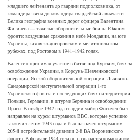
младшего лейтенанта до гвардии подполковника, от
командира звена до командира гвардейской авиачасти.
Велика география военных дорог офицера Валентина
Фигичева — тяжелые оборонительные бои на Южном
фронте: воздушные сражения в небе Молдавии, на юге
Украины, каховско-днепровском и мелитопольском
рубежах, под Ростовом в 1941–1942 годах.
Валентин принимал участие в битве под Курском, боях за
освобождение Украины, в Корсунь-Шевченковской
операции, Ясской оборонительной операции, Львовско-
Сандомирской наступательной операции 1-го
Украинского фронта и последующих боях на территории
Польши, Германии, в штурме Берлина и освобождении
Праги. В ноябре 1942 года гвардии майор Фигичев был
направлен на курсы штурманов ВВС, которые успешно
закончил летом 1943 года и был назначен штурманом
205-й истребительной дивизии 2-й ВА Воронежского
фронта. В феврале 1944 года он назначается командиром