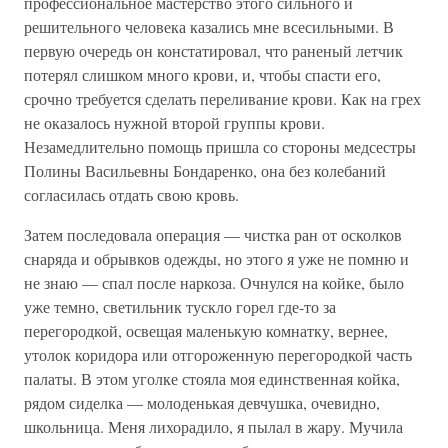
профессиональное мастерство этого сильного и
решительного человека казались мне всесильными. В
первую очередь он констатировал, что раненый летчик
потерял слишком много крови, и, чтобы спасти его,
срочно требуется сделать переливание крови. Как на грех
не оказалось нужной второй группы крови.
Незамедлительно помощь пришла со стороны медсестры
Полины Васильевны Бондаренко, она без колебаний
согласилась отдать свою кровь.
Затем последовала операция — чистка ран от осколков
снаряда и обрывков одежды, но этого я уже не помню и
не знаю — спал после наркоза. Очнулся на койке, было
уже темно, светильник тускло горел где-то за
перегородкой, освещая маленькую комнатку, вернее,
утолок коридора или отгороженную перегородкой часть
палаты. В этом уголке стояла моя единственная койка,
рядом сиделка — молоденькая девчушка, очевидно,
школьница. Меня лихорадило, я пылал в жару. Мучила