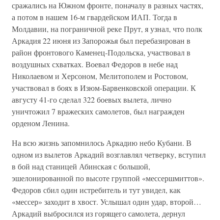
сражались на Южном фронте, поначалу в разных частях,
а потом в нашем 16-м гвардейском ИАП. Тогда в
Молдавии, на пограничной реке Прут, я узнал, что полк
Аркадия 22 июня из Запорожья был перебазирован в
район фронтового Каменец-Подольска, участвовал в
воздушных схватках. Воевал Федоров в небе над
Николаевом и Херсоном, Мелитополем и Ростовом,
участвовал в боях в Изюм-Барвенковской операции. К
августу 41-го сделал 322 боевых вылета, лично
уничтожил 7 вражеских самолетов, был награжден
орденом Ленина.
На всю жизнь запомнилось Аркадию небо Кубани. В
одном из вылетов Аркадий возглавлял четверку, вступил
в бой над станицей Абинская с большой,
эшелонированной по высоте группой «мессершмиттов».
Федоров сбил один истребитель и тут увидел, как
«мессер» заходит в хвост. Услышал один удар, второй…
Аркадий выбросился из горящего самолета, дернул