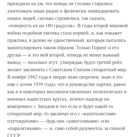
приходило на ум, что немцы не столько старались
уничтожать наши рации и физически ликвидировать
наших людей, сколько стремились, так сказать,
«повернуть их на 180 градусов». В годы второй мировой
войны подобная тактика стала нормой, и, как покажет
практика, я далеко не единственный, которым пытались
манипулировать таким образом. Только Гиринг и его
друзья — и это мой второй, отнюдь не менее важный
вывод — нахально лгут, утверждая, будто третий рейх
желает заключить с Советским Союзом сепаратный мир.
В ноябре 1942 года я твердо знаю (впрочем, знаю я это
еще с осени 1939 года), что в руководстве партии, равно
как и в некоторых высокопоставленных политических и
военных нацистских кругах, лелеют надежду на
компромисс с Западом и что если и будет какой-то
сепаратный мир, то заключат его с «капиталистами-
плутократами» — будь они «алкоголиками» или
«паралитиками» — и, само собой разумеется, за спиной
СССР.