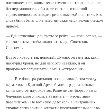
пленником; нет, лишь слегка изменив интонацию, он не
без церемонности, я бы даже сказал, с известной
торжественностью заводит речь о высокой политике. Его
слова были бы вполне уместны даже на дипломатическом
приеме.
— Единственная цель третьего рейха, — начинает он, —
состоит в том, чтобы заключить мир с Советским
Союзом…
Вот это новость так новость!.. Думаю, он заметил, как я
нахмурил брови, но для него это неважно, и он
продолжает обрушивать на меня «откровения»:
— …Все более разрастающаяся кровавая битва между
вермахтом и Красной Армией может радовать только
капиталистов-плутократов. Разве не сам фюрер назвал
Черчилля алкоголиком, а Рузвельта — несчастным
паралитиком? Но вот какое дело: если в нейтральных
странах легко войти в контакт с представителями англо-