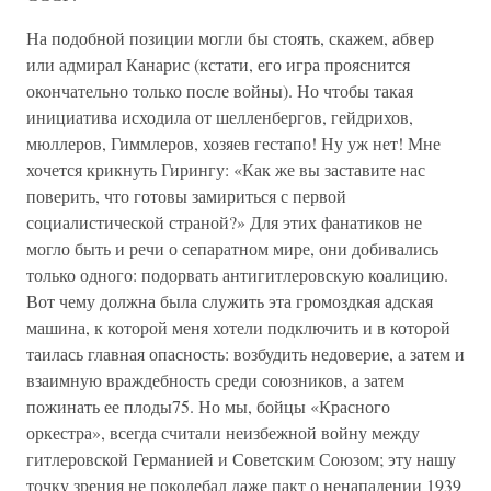
На подобной позиции могли бы стоять, скажем, абвер
или адмирал Канарис (кстати, его игра прояснится
окончательно только после войны). Но чтобы такая
инициатива исходила от шелленбергов, гейдрихов,
мюллеров, Гиммлеров, хозяев гестапо! Ну уж нет! Мне
хочется крикнуть Гирингу: «Как же вы заставите нас
поверить, что готовы замириться с первой
социалистической страной?» Для этих фанатиков не
могло быть и речи о сепаратном мире, они добивались
только одного: подорвать антигитлеровскую коалицию.
Вот чему должна была служить эта громоздкая адская
машина, к которой меня хотели подключить и в которой
таилась главная опасность: возбудить недоверие, а затем и
взаимную враждебность среди союзников, а затем
пожинать ее плоды75. Но мы, бойцы «Красного
оркестра», всегда считали неизбежной войну между
гитлеровской Германией и Советским Союзом; эту нашу
точку зрения не поколебал даже пакт о ненападении 1939