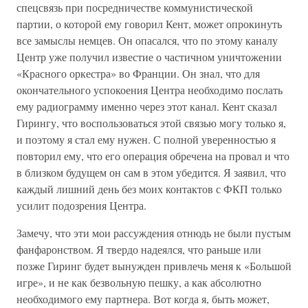
спецсвязь при посредничестве коммунистической
партии, о которой ему говорил Кент, может опрокинуть
все замыслы немцев. Он опасался, что по этому каналу
Центр уже получил известие о частичном уничтожении
«Красного оркестра» во Франции. Он знал, что для
окончательного успокоения Центра необходимо послать
ему радиограмму именно через этот канал. Кент сказал
Гирингу, что воспользоваться этой связью могу только я,
и поэтому я стал ему нужен. С полной уверенностью я
повторил ему, что его операция обречена на провал и что
в близком будущем он сам в этом убедится. Я заявил, что
каждый лишний день без моих контактов с ФКП только
усилит подозрения Центра.
Замечу, что эти мои рассуждения отнюдь не были пустым
фанфаронством. Я твердо надеялся, что раньше или
позже Гиринг будет вынужден привлечь меня к «Большой
игре», и не как безвольную пешку, а как абсолютно
необходимого ему партнера. Вот когда я, быть может,