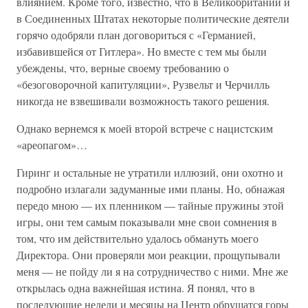
влиянием. Кроме того, известно, что в Великобритании и
в Соединенных Штатах некоторые политические деятели
горячо одобряли план договориться с «Германией,
избавившейся от Гитлера». Но вместе с тем мы были
убеждены, что, верные своему требованию о
«безоговорочной капитуляции», Рузвельт и Черчилль
никогда не взвешивали возможность такого решения.
Однако вернемся к моей второй встрече с нацистским
«ареопагом»…
Гиринг и остальные не утратили иллюзий, они охотно и
подробно излагали задуманные ими планы. Но, обнажая
передо мною — их пленником — тайные пружины этой
игры, они тем самым показывали мне свои сомнения в
том, что им действительно удалось обмануть моего
Директора. Они проверяли мои реакции, прощупывали
меня — не пойду ли я на сотрудничество с ними. Мне же
открылась одна важнейшая истина. Я понял, что в
последующие недели и месяцы на Центр обрушатся горы