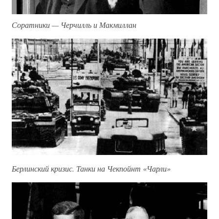
Соратники — Черчилль и Макмиллан
Берлинский кризис. Танки на Чекпойнт «Чарли»