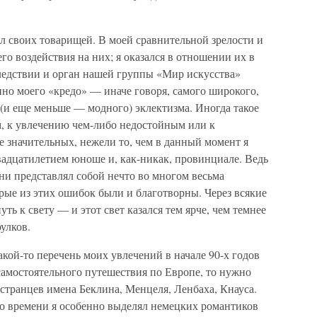
л своих товарищей. В моей сравнительной зрелости и
го воздействия на них; я оказался в отношении их в
следствии и орган нашей группы «Мир искусства»
но моего «кредо» — иначе говоря, самого широкого,
 (и еще меньше — модного) эклектизма. Иногда такое
, к увлечению чем-либо недостойным или к
 значительных, нежели то, чем в данный момент я
двадцатилетием юноше и, как-никак, провинциале. Ведь
ни представлял собой нечто во многом весьма
орые из этих ошибок были и благотворны. Через всякие
ть к свету — и этот свет казался тем ярче, чем темнее
улков.
акой-то перечень моих увлечений в начале 90-х годов
 самостоятельного путешествия по Европе, то нужно
странцев имена Беклина, Менцеля, Ленбаха, Кнауса.
о времени я особенно выделял немецких романтиков