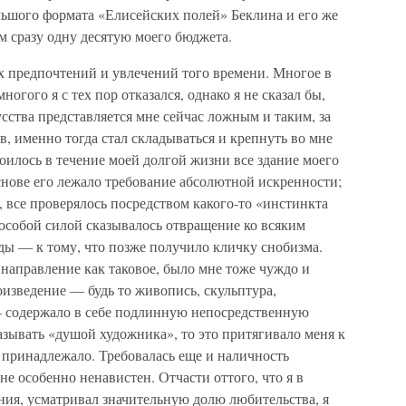
льшого формата «Елисейских полей» Беклина и его же
ом сразу одну десятую моего бюджета.
 предпочтений и увлечений того времени. Многое в
огого я с тех пор отказался, однако я не сказал бы,
усства представляется мне сейчас ложным и таким, за
в, именно тогда стал складываться и крепнуть во мне
роилось в течение моей долгой жизни все здание моего
снове его лежало требование абсолютной искренности;
, все проверялось посредством какого-то «инстинкта
 особой силой сказывалось отвращение ко всяким
ды — к тому, что позже получило кличку снобизма.
о направление как таковое, было мне тоже чуждо и
изведение — будь то живопись, скульптура,
— содержало в себе подлинную непосредственную
называть «душой художника», то это притягивало меня к
 принадлежало. Требовалась еще и наличность
е особенно ненавистен. Отчасти оттого, что я в
ания, усматривал значительную долю любительства, я