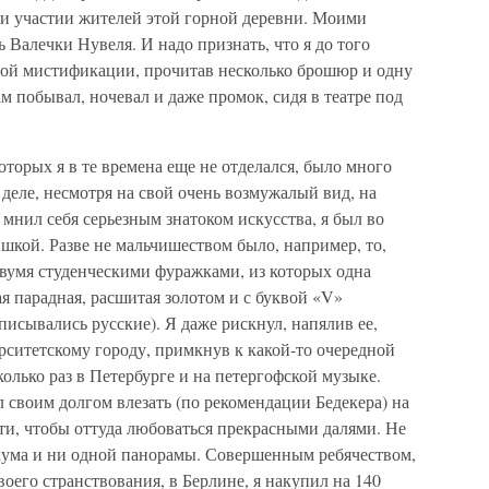
и участии жителей этой горной деревни. Моими
ь Валечки Нувеля. И надо признать, что я до того
этой мистификации, прочитав несколько брошюр и одну
ам побывал, ночевал и даже промок, сидя в театре под
оторых я в те времена еще не отделался, было много
 деле, несмотря на свой очень возмужалый вид, на
 мнил себя серьезным знатоком искусства, я был во
кой. Разве не мальчишеством было, например, то,
 двумя студенческими фуражками, из которых одна
ая парадная, расшитая золотом и с буквой «V»
писывались русские). Я даже рискнул, напялив ее,
рситетскому городу, примкнув к какой-то очередной
олько раз в Петербурге и на петергофской музыке.
л своим долгом влезать (по рекомендации Бедекера) на
ти, чтобы оттуда любоваться прекрасными далями. Не
кума и ни одной панорамы. Совершенным ребячеством,
своего странствования, в Берлине, я накупил на 140