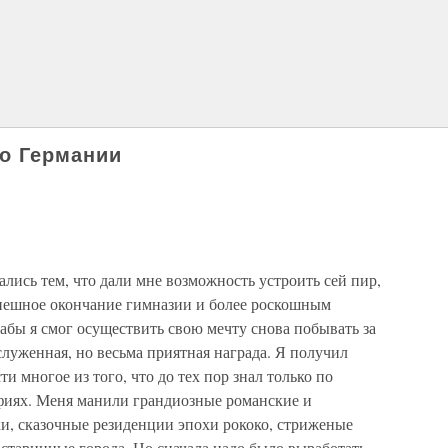
о Германии
лись тем, что дали мне возможность устроить сей пир,
спешное окончание гимназии и более роскошным
абы я смог осуществить свою мечту снова побывать за
служенная, но весьма приятная награда. Я получил
и многое из того, что до тех пор знал только по
фиях. Меня манили грандиозные романские и
ки, сказочные резиденции эпохи рококо, стриженые
старинные города. Но сначала надо было выработать