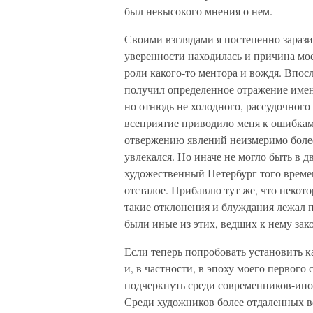
был невысокого мнения о нем.
Своими взглядами я постепенно зарази
уверенности находилась и причина мое
роли какого-то ментора и вождя. Впо
получил определенное отражение имен
но отнюдь не холодного, рассудочного
всеприятие приводило меня к ошибкам
отвержению явлений неизмеримо более
увлекался. Но иначе не могло быть в 
художественный Петербург того време
отсталое. Прибавлю тут же, что некот
такие отклонения и блуждания лежал пу
были иные из этих, ведших к нему зако
Если теперь попробовать установить к
и, в частности, в эпоху моего первого
подчеркнуть среди современников-ино
Среди художников более отдаленных в