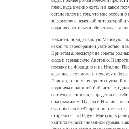
план, куда именно ехать и в каком пор
остановился на том, что мне особенно
знакомству с немецкой литературой и 
изданиях, которыми обогатилась за по
Наконец, покидая милую Майскую гим
какой-то своеобразной уютностью, я за
При этом я, несмотря на советы родны
сюда и германскую Австрию. Напротив
поездку на Францию и на Италию. Пра
казались в тот момент почему-то боле
Парижа, то он меня просто пугал. Я и
изданиям в папиной библиотеке, однак
соотечественников, я представлял себ
опасным адом. Пугала и Италия в цел
бы, побывав во Флоренции, отказаться 
отправиться в Падую, Мантую, в родн
хватило бы ассигнованной суммы. Нако
(куда я и мои друзья сразу записались