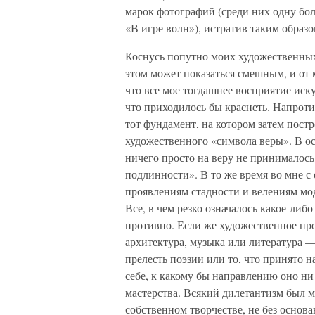
марок фотографий (среди них одну бо
«В игре волн»), истратив таким образ
Коснусь попутно моих художественных
этом может показаться смешным, и от мн
что все мое тогдашнее восприятие иск
что приходилось бы краснеть. Напроти
тот фундамент, на котором затем пост
художественного «символа веры». В о
ничего просто на веру не принималось
подлинности». В то же время во мне с
проявлениям стадности и велениям мо
Все, в чем резко означалось какое-либ
противно. Если же художественное про
архитектура, музыка или литература 
прелесть поэзии или то, что принято 
себе, к какому бы направлению оно ни
мастерства. Всякий дилетантизм был мн
собственном творчестве, не без основ