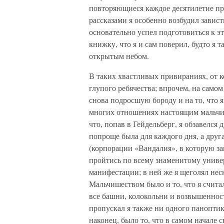
повторяющиеся каждое десятилетие пр
рассказами я особенно возбудил завист
основательно успел подготовиться к 
книжку, что я и сам поверил, будто я т
открытым небом.
В таких хвастливых привираниях, от к
глупого ребячества; впрочем, на самом
снова подросшую бороду и на то, что я
многих отношениях настоящим мальчиш
что, попав в Гейдельберг, я обзавелся
попроще была для каждого дня, а друг
(корпорации «Вандалия», в которую за
пройтись по всему знаменитому униве
манифестации; в ней же я щеголял неск
Мальчишеством было и то, что я счита
все башни, колокольни и возвышеннос
пропускал я также ни одного панопти
наконец, было то, что в самом начале 