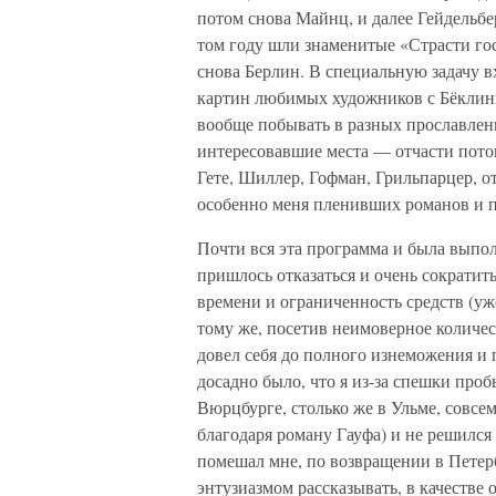
потом снова Майнц, и далее Гейдельбе
том году шли знаменитые «Страсти гос
снова Берлин. В специальную задачу в
картин любимых художников с Бёклиным
вообще побывать в разных прославленн
интересовавшие места — отчасти пото
Гете, Шиллер, Гофман, Грильпарцер, о
особенно меня пленивших романов и п
Почти вся эта программа и была выпо
пришлось отказаться и очень сократит
времени и ограниченность средств (у
тому же, посетив неимоверное количес
довел себя до полного изнеможения и
досадно было, что я из-за спешки проб
Вюрцбурге, столько же в Ульме, совсе
благодаря роману Гауфа) и не решился
помешал мне, по возвращении в Петер
энтузиазмом рассказывать, в качестве