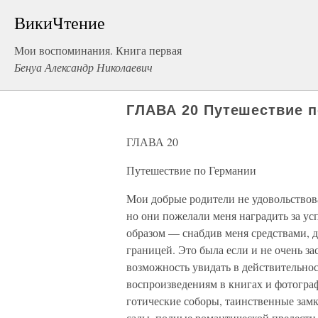
ВикиЧтение
Мои воспоминания. Книга первая
Бенуа Александр Николаевич
ГЛАВА 20 Путешествие п
ГЛАВА 20
Путешествие по Германии
Мои добрые родители не удовольствова
но они пожелали меня наградить за у
образом — снабдив меня средствами, д
границей. Это была если и не очень за
возможность увидать в действительност
воспроизведениям в книгах и фотогра
готические соборы, таинственные зам
сады, полные романтической прелести 