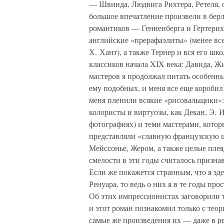
— Швинда, Людвига Рихтера, Ретеля, 
большое впечатление произвели в бер
романтиков — Генненберга и Гертерих
английские «прерафаэлиты» (менее все
Х. Хант), а также Тернер и вся его ш
классиков начала XIX века: Давида, Ж
мастеров я продолжал питать особенн
ему подобных, и меня все еще коробил
меня пленили всякие «рисовальщики»: 
колористы и виртуозы, как Декан, Э. И
фотографиях) и теми мастерами, которы
представляли «славную французскую ш
Мейссонье, Жером, а также целые плея
смелости в эти годы считалось признав
Если же покажется странным, что я зд
Ренуара, то ведь о них я в те годы про
Об этих импрессионистах заговорили т
и этот роман познакомил только с те
самые же произведения их — даже в р