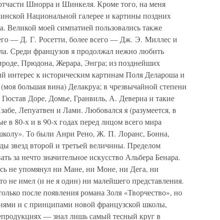
отчасти Шнорра и Шинкеля. Кроме того, на меня
линской Национальной галерее и картины поздних
а. Великой моей симпатией пользовались также
го — Д. Г. Росетти, более всего — Дж. Э. Миллес и
кола. Среди французов я продолжал нежно любить
ироде, Прюдона, Жерара, Энгра; из позднейших
ый интерес к историческим картинам Поля Делароша и
 (моя большая вина) Делакруа; в чрезвычайной степени
Гюстав Доре, Домье, Гранвиль, А. Девериа и такие
забе, Лепуатвен и Лами. Любовался я (разумеется, в
е в 80-х и в 90-х годах перед лицом всего мира
колу». То были Анри Рено, Ж. П. Лоранс, Бонна,
ды звезд второй и третьей величины. Пределом
ать за нечто значительное искусство Альбера Бенара.
есь не упомянул ни Мане, ни Моне, ни Дега, ни
сто не имел (и не я один) ни малейшего представления.
олько после появления романа Золя «Творчество», но
ориями и с принципами новой французской школы,
епродукциях — знал лишь самый тесный круг в