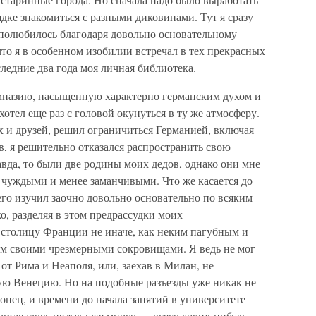
ядке знакомиться с разными диковинами. Тут я сразу
 полюбилось благодаря довольно основательному
что я в особенном изобилии встречал в тех прекрасных
следние два года моя личная библиотека.
назию, насыщенную характерно германским духом и
хотел еще раз с головой окунуться в ту же атмосферу.
х и друзей, решил ограничиться Германией, включая
, я решительно отказался распространить свою
вда, то были две родины моих дедов, однако они мне
е чуждыми и менее заманчивыми. Что же касается до
 его изучил заочно довольно основательно по всяким
о, разделяя в этом предрассудки моих
е столицу Франции не иначе, как неким пагубным и
ом своими чрезмерными сокровищами. Я ведь не мог
от Рима и Неаполя, или, заехав в Милан, не
ую Венецию. Но на подобные разъезды уже никак не
нец, и времени до начала занятий в университете
) оставалось не так уже много — всего каких-нибудь