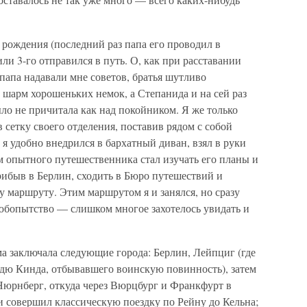
 рождения (последний раз папа его проводил в
ли 3-го отправился в путь. О, как при расставании
 папа надавали мне советов, братья шутливо
д шарм хорошеньких немок, а Степанида и на сей раз
ыло не причитала как над покойником. Я же только
 сетку своего отделения, поставив рядом с собой
 я удобно внедрился в бархатный диван, взял в руки
м опытного путешественника стал изучать его планы и
рибыв в Берлин, сходить в Бюро путешествий и
у маршруту. Этим маршрутом я и занялся, но сразу
любопытство — слишком многое захотелось увидать и
а заключала следующие города: Берлин, Лейпциг (где
одю Кинда, отбывавшего воинскую повинность), затем
 Нюрнберг, откуда через Вюрцбург и Франкфурт в
 и совершил классическую поездку по Рейну до Кельна;