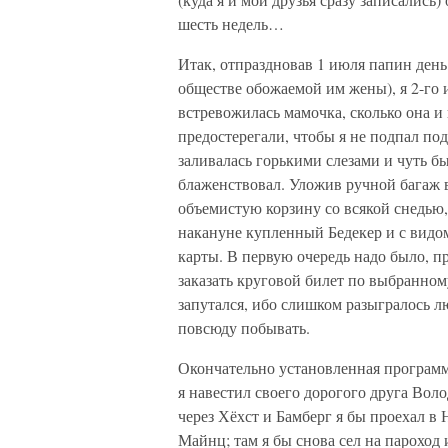
шесть недель…
Итак, отпраздновав 1 июля папин день
обществе обожаемой им жены), я 2-го и
встревожилась мамочка, сколько она и
предостерегали, чтобы я не подпал по
заливалась горькими слезами и чуть б
блаженствовал. Уложив ручной багаж в
объемистую корзину со всякой снедью,
накануне купленный Бедекер и с видо
карты. В первую очередь надо было, п
заказать круговой билет по выбранном
запутался, ибо слишком разыгралось 
повсюду побывать.
Окончательно установленная программ
я навестил своего дорогого друга Вол
через Хёхст и Бамберг я бы проехал в
Майнц; там я бы снова сел на пароход