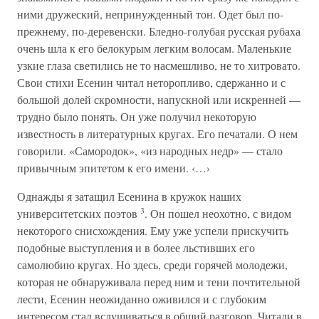
ними дружеский, непринужденный тон. Одет был по-
прежнему, по-деревенски. Бледно-голубая русская рубаха
очень шла к его белокурым легким волосам. Маленькие
узкие глаза светились не то насмешливо, не то хитровато.
Свои стихи Есенин читал неторопливо, сдержанно и с
большой долей скромности, напускной или искренней —
трудно было понять. Он уже получил некоторую
известность в литературных кругах. Его печатали. О нем
говорили. «Самородок», «из народных недр» — стало
привычным эпитетом к его имени. ‹…›
Однажды я затащил Есенина в кружок наших
3
университетских поэтов
. Он пошел неохотно, с видом
некоторого снисхождения. Ему уже успели прискучить
подобные выступления и в более льстивших его
самолюбию кругах. Но здесь, среди горячей молодежи,
которая не обнаруживала перед ним и тени почтительной
лести, Есенин неожиданно оживился и с глубоким
интересом стал вслушиваться в общий разговор. Читали в