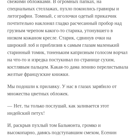
свежими обложками. В огромных папках, на
специальных стеллажах, пухло покоились гравюры и
литографии. Томный, с иголочки одетый приказчик
почтительно наклонял гладко расчесанный пробор над
грузным черепом какого-то старика, утонувшего в
низком кожаном кресле. Старик, сдвинув очки на
широкий лоб и приблизив к самым глазам маленький
старинный томик, тоненьким капризным голосом ворчал
на что-то и изредка постукивал по странице сухим,
костлявым пальцем. Какая-то дама лениво перелистывала
желтые французские книжки.
Мы подошли к прилавку. У нас в глазах зарябило от
множества цветных обложек.
— Нет, ты только послушай, как заливается этот
индейский петух!
И, раскрыв пухлый том Бальмонта, громко и
высокопарно, давясь подступавшим смехом, Есенин