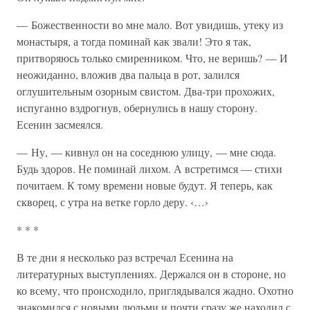
— Божественности во мне мало. Вот увидишь, утеку из
монастыря, а тогда поминай как звали! Это я так,
притворяюсь только смиренником. Что, не веришь? — И
неожиданно, вложив два пальца в рот, залился
оглушительным озорным свистом. Два-три прохожих,
испуганно вздрогнув, обернулись в нашу сторону.
Есенин засмеялся.
— Ну, — кивнул он на соседнюю улицу, — мне сюда.
Будь здоров. Не поминай лихом. А встретимся — стихи
почитаем. К тому времени новые будут. Я теперь, как
скворец, с утра на ветке горло деру. ‹…›
* * *
В те дни я несколько раз встречал Есенина на
литературных выступлениях. Держался он в стороне, но
ко всему, что происходило, приглядывался жадно. Охотно
знакомился с новыми людьми и почти сразу же находил с