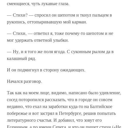
смеющиеся, чуть лукавые глаза.
— Стихи? — спросил он шепотом и ткнул пальцем в
рукопись, оттопыривавшую мой карман.
— Стихи, — ответил я, тоже почему-то шепотом и не
мог удержать ответной улыбки.
— Ну, и я того же поля ягода. С суконным рылом да в
калашный ряд.
И он подмигнул в сторону ожидающих.
Начался разговор.
Так как на моем лице, видимо, написано было удивление,
сосед поторопился рассказать, что в городе он совсем
недавно, что ехал на заработки куда-то на Балтийское
побережье и вот застрял в Петербурге, решив попытать
литературного счастья. И добавил, что зовут его
Есениным, а по имени Серега, и что он пишет стихи («Не