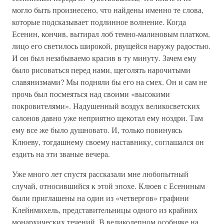
могло быть произнесено, что найдены именно те слова,
которые подсказывает подлинное волнение. Когда
Есенин, кончив, вытирал лоб темно-малиновым платком,
лицо его светилось широкой, рвущейся наружу радостью.
И он был незабываемо красив в ту минуту. Зачем ему
было рисоваться перед нами, щеголять нарочитыми
славянизмами? Мы подняли бы его на смех. Он и сам не
прочь был посмеяться над своими «высокими
покровителями». Надушенный воздух великосветских
салонов давно уже неприятно щекотал ему ноздри. Там
ему все же было душновато. И, только повинуясь
Клюеву, тогдашнему своему наставнику, соглашался он
ездить на эти званые вечера.
Уже много лет спустя рассказали мне любопытный
случай, относившийся к этой эпохе. Клюев с Есениным
были приглашены на один из «четвергов» графини
Клейнмихель, представительницы одного из крайних
монархических течений. В великолепном особняке на