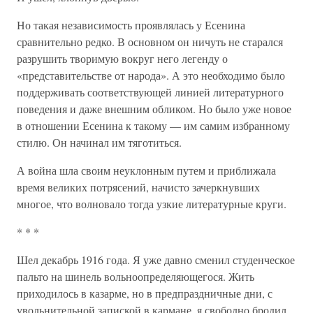
Но такая независимость проявлялась у Есенина
сравнительно редко. В основном он ничуть не старался
разрушить творимую вокруг него легенду о
«представительстве от народа». А это необходимо было
поддерживать соответствующей линией литературного
поведения и даже внешним обликом. Но было уже новое
в отношении Есенина к такому — им самим избранному
стилю. Он начинал им тяготиться.
А война шла своим неуклонным путем и приближала
время великих потрясений, начисто зачеркнувших
многое, что волновало тогда узкие литературные круги.
* * *
Шел декабрь 1916 года. Я уже давно сменил студенческое
пальто на шинель вольноопределяющегося. Жить
приходилось в казарме, но в предпраздничные дни, с
увольнительной запиской в кармане, я свободно бродил