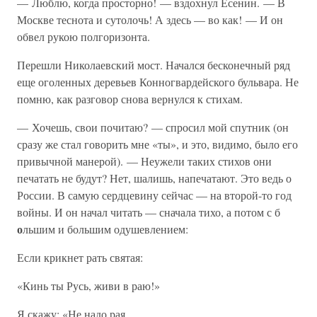
— Люблю, когда просторно! — вздохнул Есенин. — В
Москве теснота и сутолочь! А здесь — во как! — И он
обвел рукою полгоризонта.
Перешли Николаевский мост. Начался бесконечный ряд
еще оголенных деревьев Конногвардейского бульвара. Не
помню, как разговор снова вернулся к стихам.
— Хочешь, свои почитаю? — спросил мой спутник (он
сразу же стал говорить мне «ты», и это, видимо, было его
привычной манерой). — Неужели таких стихов они
печатать не будут? Нет, шалишь, напечатают. Это ведь о
России. В самую сердцевину сейчас — на второй-то год
войны. И он начал читать — сначала тихо, а потом с б
о
льшим и большим одушевлением:
Если крикнет рать святая:
«Кинь ты Русь, живи в раю!»
Я скажу: «Не надо рая,