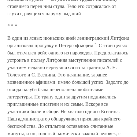
стоявшего перед ним стула. Тело его сотрясалось от
глухих, рвущихся наружу рыданий.
* * *
В один из ясных июньских дней ленинградский Литфонд
5
организовал прогулку в Петергоф морем
. С этой целью
был откуплен рейс одного из пароходов. Предполагалось
устроить в пользу Литфонда выступление писателей с
участием недавно вернувшихся из-за границы А. Н.
Толстого и С. Есенина. Это начинание, заранее
возвещенное афишами, имело большой успех. Задолго до
отхода палуба была переполнена любителями
литературы. По трапу один за другим поднимались
приглашенные писатели и их семьи. Вскоре все
участники были в сборе. Не хватало одного Есенина.
Наш администратор обнаруживал признаки крайнего
беспокойства. До отплытия оставались считанные
минуты, и он, толстый, комически важный человек, с