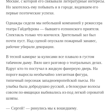
Москве, с которой его связывали литературные интересы.
Но захотелось ему побывать и в городе, видевшем его
первые поэтические успехи.
Однажды сидели мы небольшой компанией у режиссера
театра Гайдебурова — бывшего есенинского приятеля.
Спектакль только что кончился. Зрительный зал был
почти пуст. Над сценой опускали пожарный занавес,
рабочие убирали декорации.
В тесной каморке за кулисами все плавало в густом
табачном дыму. Вяло шел разговор о театральных делах.
Вдруг кто-то постучал в жидкую фанерную дверь. На
пороге выросла необычайно элегантная фигура,
типичный персонаж западноевропейской пьесы. Но
улыбка была добродушно русской, а белокурые волосы
совсем по-ямщицки выбивались из-под легкой сероватой
шляпы.
— Сергей! — ринулись мы к вошедшему.