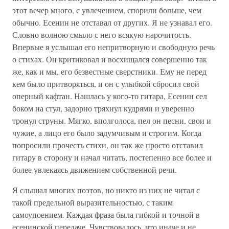
этот вечер много, с увлечением, спорили больше, чем
обычно. Есенин не отставал от других. Я не узнавал его.
Словно волною смыло с него всякую нарочитость.
Впервые я услышал его непритворную и свободную речь
о стихах. Он критиковал и восхищался совершенно так
же, как и мы, его безвестные сверстники. Ему не перед
кем было притворяться, и он с улыбкой сбросил свой
оперный кафтан. Нашлась у кого-то гитара, Есенин сел
боком на стул, задорно тряхнул кудрями и уверенно
тронул струны. Мягко, вполголоса, пел он песни, свои и
чужие, а лицо его было задумчивым и строгим. Когда
попросили прочесть стихи, он так же просто отставил
гитару в сторону и начал читать, постепенно все более и
более увлекаясь движением собственной речи.
Я слышал многих поэтов, но никто из них не читал с
такой предельной выразительностью, с таким
самоупоением. Каждая фраза была гибкой и точной в
есенинской передаче. Чувствовалось, что иначе и не