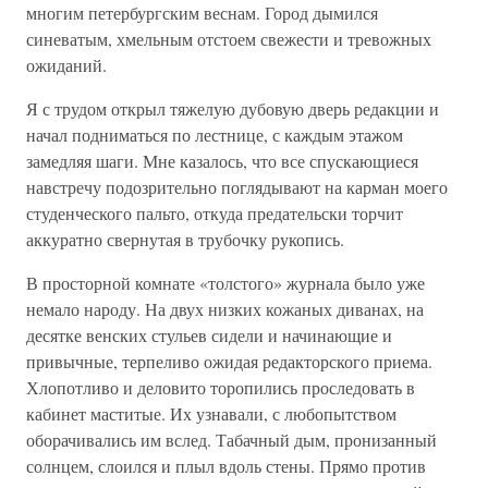
многим петербургским веснам. Город дымился
синеватым, хмельным отстоем свежести и тревожных
ожиданий.
Я с трудом открыл тяжелую дубовую дверь редакции и
начал подниматься по лестнице, с каждым этажом
замедляя шаги. Мне казалось, что все спускающиеся
навстречу подозрительно поглядывают на карман моего
студенческого пальто, откуда предательски торчит
аккуратно свернутая в трубочку рукопись.
В просторной комнате «толстого» журнала было уже
немало народу. На двух низких кожаных диванах, на
десятке венских стульев сидели и начинающие и
привычные, терпеливо ожидая редакторского приема.
Хлопотливо и деловито торопились проследовать в
кабинет маститые. Их узнавали, с любопытством
оборачивались им вслед. Табачный дым, пронизанный
солнцем, слоился и плыл вдоль стены. Прямо против