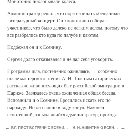
Монотонно похлопывали колеса.
Администратор решил, что пора начинать обещанный
литературный концерт. Он хлопотливо собирал
участников, что было далеко не легким делом, потому что
все разбрелись кто куда по палубе и каютам.
Подбежал он и к Есенину.
Сергей долго отказывался и не дал себя уговорить.
Программа шла, постепенно оживляясь, — особенно
после мастерского чтения А. Н. Толстым сатирических
рассказов, живописующих быт российской эмиграции в
Париже. Завязалась очень оживленная общая беседа.
Вспомнили и о Есенине. Бросились искать его по
пароходу. Но он словно в воду канул. Наконец
вспотевший, запыхавшийся администратор, проходя
мимо приподнятой створки матросского кубрика,
←
→
ВЛ. ПЯСТ ВСТРЕЧИ С ЕСЕНИНЫМ
H. H. НИКИТИН О ЕСЕНИНЕ
услышал звуки баяна и знакомый голос. Заглянув сверху