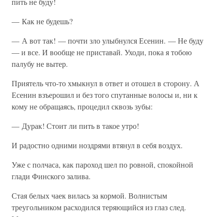
пить не буду!
— Как не будешь?
— А вот так! — почти зло улыбнулся Есенин. — Не буду
— и все. И вообще не приставай. Уходи, пока я тобою
палубу не вытер.
Приятель что-то хмыкнул в ответ и отошел в сторону. А
Есенин взъерошил и без того спутанные волосы и, ни к
кому не обращаясь, процедил сквозь зубы:
— Дурак! Стоит ли пить в такое утро!
И радостно одними ноздрями втянул в себя воздух.
Уже с полчаса, как пароход шел по ровной, спокойной
глади Финского залива.
Стая белых чаек вилась за кормой. Волнистым
треугольником расходился теряющийся из глаз след.