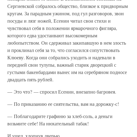
Сергиевской собралось общество, близкое к придворным
кругам. За парадным ужином, под гул разговоров, звон
посуды и лязг ножей, Есенин читал свои стихи и
чувствовал себя в положении ярмарочного фигляра,
которого едва удостаивают высокомерным
любопытством. Он сдерживал закипавшую в нем злость
и проклинал себя за то, что согласился сопутствовать
Клюеву. Когда они собрались уходить и надевали в
передней свои тулупы, важный старик дворецкий с
густыми бакенбардами вынес им на серебряном подносе
двадцать пять рублей.
— Это что? — спросил Есенин, внезапно багровея.
— По приказанию ее сиятельства, вам на дорожку-с!
— Поблагодарите графиню за хлеб-соль, а деньги
возьмите себе! На нюхательный табак!
И ушел, хлопнув дверью.