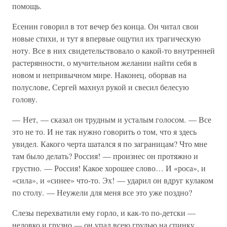
помощь.
Есенин говорил в тот вечер без конца. Он читал свои
новые стихи, и тут я впервые ощутил их трагическую
ноту. Все в них свидетельствовало о какой-то внутренней
растерянности, о мучительном желании найти себя в
новом и непривычном мире. Наконец, оборвав на
полуслове, Сергей махнул рукой и свесил белесую
голову.
— Нет, — сказал он трудным и усталым голосом. — Все
это не то. И не так нужно говорить о том, что я здесь
увидел. Какого черта шатался я по заграницам? Что мне
там было делать? Россия! — произнес он протяжно и
грустно. — Россия! Какое хорошее слово… И «роса», и
«сила», и «синее» что-то. Эх! — ударил он вдруг кулаком
по столу. — Неужели для меня все это уже поздно?
Слезы перехватили ему горло, и как-то по-детски —
неловко и грузно — он упал всею грудью на спинку