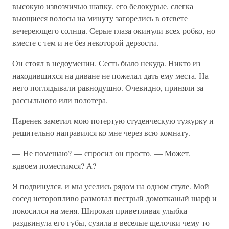
высокую извозчичью шапку, его белокурые, слегка
вьющиеся волосы на минуту загорелись в отсвете
вечереющего солнца. Серые глаза окинули всех робко, но
вместе с тем и не без некоторой дерзости.
Он стоял в недоумении. Сесть было некуда. Никто из
находившихся на диване не пожелал дать ему места. На
него поглядывали равнодушно. Очевидно, приняли за
рассыльного или полотера.
Паренек заметил мою потертую студенческую тужурку и
решительно направился ко мне через всю комнату.
— Не помешаю? — спросил он просто. — Может,
вдвоем поместимся? А?
Я подвинулся, и мы уселись рядом на одном стуле. Мой
сосед неторопливо размотал пестрый домотканый шарф и
покосился на меня. Широкая приветливая улыбка
раздвинула его губы, сузила в веселые щелочки чему-то