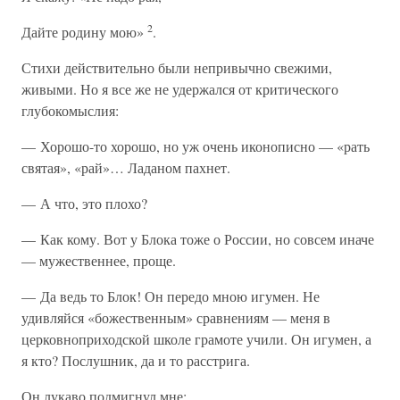
2
Дайте родину мою»
.
Стихи действительно были непривычно свежими,
живыми. Но я все же не удержался от критического
глубокомыслия:
— Хорошо-то хорошо, но уж очень иконописно — «рать
святая», «рай»… Ладаном пахнет.
— А что, это плохо?
— Как кому. Вот у Блока тоже о России, но совсем иначе
— мужественнее, проще.
— Да ведь то Блок! Он передо мною игумен. Не
удивляйся «божественным» сравнениям — меня в
церковноприходской школе грамоте учили. Он игумен, а
я кто? Послушник, да и то расстрига.
Он лукаво подмигнул мне: