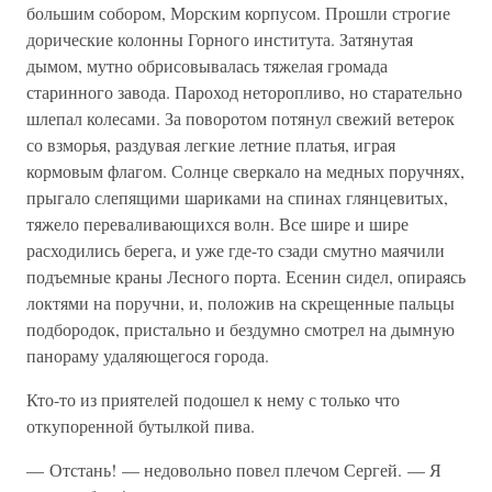
большим собором, Морским корпусом. Прошли строгие
дорические колонны Горного института. Затянутая
дымом, мутно обрисовывалась тяжелая громада
старинного завода. Пароход неторопливо, но старательно
шлепал колесами. За поворотом потянул свежий ветерок
со взморья, раздувая легкие летние платья, играя
кормовым флагом. Солнце сверкало на медных поручнях,
прыгало слепящими шариками на спинах глянцевитых,
тяжело переваливающихся волн. Все шире и шире
расходились берега, и уже где-то сзади смутно маячили
подъемные краны Лесного порта. Есенин сидел, опираясь
локтями на поручни, и, положив на скрещенные пальцы
подбородок, пристально и бездумно смотрел на дымную
панораму удаляющегося города.
Кто-то из приятелей подошел к нему с только что
откупоренной бутылкой пива.
— Отстань! — недовольно повел плечом Сергей. — Я