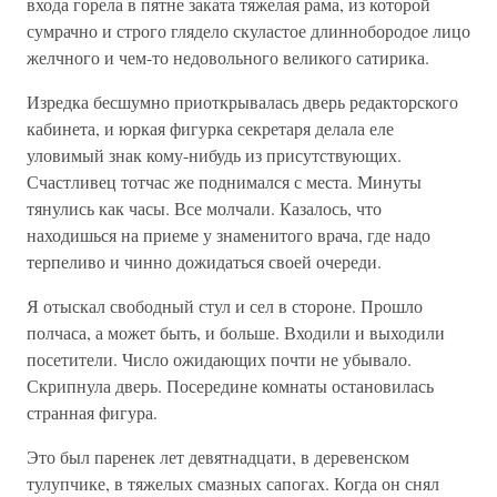
входа горела в пятне заката тяжелая рама, из которой
сумрачно и строго глядело скуластое длиннобородое лицо
желчного и чем-то недовольного великого сатирика.
Изредка бесшумно приоткрывалась дверь редакторского
кабинета, и юркая фигурка секретаря делала еле
уловимый знак кому-нибудь из присутствующих.
Счастливец тотчас же поднимался с места. Минуты
тянулись как часы. Все молчали. Казалось, что
находишься на приеме у знаменитого врача, где надо
терпеливо и чинно дожидаться своей очереди.
Я отыскал свободный стул и сел в стороне. Прошло
полчаса, а может быть, и больше. Входили и выходили
посетители. Число ожидающих почти не убывало.
Скрипнула дверь. Посередине комнаты остановилась
странная фигура.
Это был паренек лет девятнадцати, в деревенском
тулупчике, в тяжелых смазных сапогах. Когда он снял