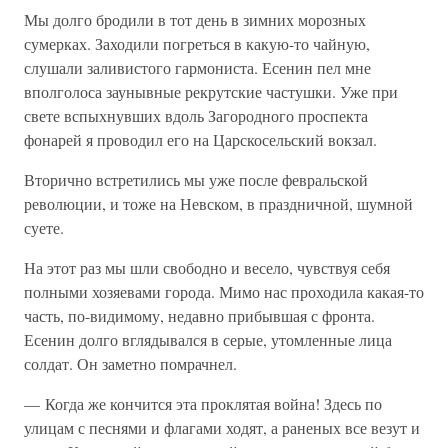
Мы долго бродили в тот день в зимних морозных
сумерках. Заходили погреться в какую-то чайную,
слушали заливистого гармониста. Есенин пел мне
вполголоса заунывные рекрутские частушки. Уже при
свете вспыхнувших вдоль Загородного проспекта
фонарей я проводил его на Царскосельский вокзал.
Вторично встретились мы уже после февральской
революции, и тоже на Невском, в праздничной, шумной
суете.
На этот раз мы шли свободно и весело, чувствуя себя
полными хозяевами города. Мимо нас проходила какая-то
часть, по-видимому, недавно прибывшая с фронта.
Есенин долго вглядывался в серые, утомленные лица
солдат. Он заметно помрачнел.
— Когда же кончится эта проклятая война! Здесь по
улицам с песнями и флагами ходят, а раненых все везут и