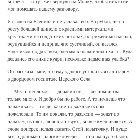
встреча — и тут же свернули на Мойку, чтобы никто не
мог помешать нашему разговору.
Я глядел на Есенина и не узнавал его. В грубой, не по
росту большой шинели с красными матерчатыми
крестиками на солдатских погонах, остриженный наголо,
осунувшийся и непривычно суетливый, он казался
мальчиком-подростком, одетым в больничный халат. Куда
девались его лихие кудри, несколько надменная улыбка?
Он рассказал мне, что ему удалось устроиться санитаром
в дворцовом госпитале Царского Села.
— Место неплохое, — добавил он, — беспокойства
только много. И добро бы по работе. А то начнешь что
налаживать — глядь, какие-то важные особы
пожаловали. То им покажи, то разъясни — ходят по
палатам, путают, любопытствуют, во все вмешиваются. А
слова поперек нельзя сказать. Стой навытяжку. И пуще
всего донимают царские дочери — чтоб им пусто было.