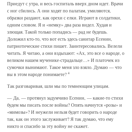
Приедут с утра, и весь госпиталь вверх дном идет. Врачи
с ног сбились. А они ходят по палатам, умиляются,
образки раздают, как орехи с елки. Играют в солдатики,
одним словом. Я и «немку» два раза видел. Худая и
злющая. Такой только попадись — рад не будешь.
Доложил кто-то, что вот есть здесь санитар Есенин,
патриотические стихи пишет. Заинтересовались. Велели
читать. Я читаю, а они вздыхают: «Ах, это все о народе, о
великом нашем мученике-страдальце…» И платочек из
сумочки вынимают. Такое меня зло взяло. Думаю — что
4
вы в этом народе понимаете?
Так разговаривая, шли мы по темнеющим улицам.
— Да, — протянул задумчиво Есенин, — какие-то стихи
будем мы писать после войны? Опять начнутся «розы» и
«мимозы»? И неужели нельзя будет говорить о народе
так, как он этого заслуживает? Я так думаю, что ему
никто и спасибо за эту войну не скажет.