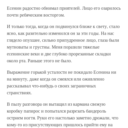
Есенин радостно обнимал приятелей. Лицо его озарилось
почти ребяческим восторгом.
И только тогда, когда он подвинулся ближе к свету, стало
ясно, как разительно изменился он за эти годы. На нас
глядело опухшее, сильно припудренное лицо, глаза были
мутноваты и грустны. Меня поразили тяжелые
есенинские веки и две глубоко прорезанные складки
около рта. Раньше этого не было.
Выражение горькой усталости не покидало Есенина ни
на минуту, даже когда он смеялся или оживленно
рассказывал что-нибудь о своих заграничных
странствиях.
В пылу разговора он вытащил из кармана свежую
коробку папирос и попытался разрезать бандероль
острием ногтя. Руки его настолько заметно дрожали, что
кому-то из присутствующих пришлось прийти ему на