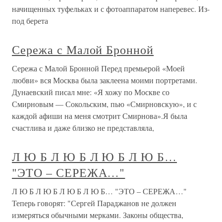
начищенных туфельках и с фотоаппаратом наперевес. Из-
под берета
Сережа с Малой Бронной
Сережа с Малой Бронной Перед премьерой «Моей
любви» вся Москва была заклеена моими портретами.
Дунаевский писал мне: «Я хожу по Москве со
Смирновым — Сокольским, пью «Смирновскую», и с
каждой афиши на меня смотрит Смирнова».Я была
счастлива и даже близко не представляла,
Л Ю Б Л Ю Б Л Ю Б Л Ю Б…
"ЭТО – СЕРЕЖА…"
Л Ю Б Л Ю Б Л Ю Б Л Ю Б… "ЭТО – СЕРЕЖА…"
Теперь говорят: "Сергей Параджанов не должен
измеряться обычными мерками. Законы общества,