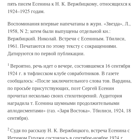
пять писем Есенина к Н. К. Вержбицкому, относящихся к
1924–1925 годам.
Воспоминания впервые напечатаны в журн. «Звезда», Л.,
1958, N 2; затем были выпущены отдельной кн.:
Вержбицкий. Николай. Встречи с Есениным. Тбилиси,
1961. Печатаются по этому тексту с сокращениями.
Датируются по первой публикации.
1
Вероятно, речь идет о вечере, состоявшемся 16 сентября
1924 г. в тифлисском клубе совработников. В газете
сообщалось: «После заключительного слова тов. Вардина,
по просьбе присутствующих, поэт Сергей Есенин
прочитал несколько своих стихотворений. Аудитория
наградила т. Есенина шумными продолжительными
аплодисментами» (газ. «Заря Востока». Тбилиси, 1924, 18
сентября).
2
Судя по рассказу Н. К. Вержбицкого, встреча Есенина с
Иетимом Гурджи состоялась в сентябре-ноябре 1924 г.