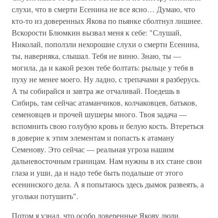
слухи, что в смерти Есенина не все ясно… Думаю, что
кто-то из доверенных Якова по пьянке сболтнул лишнее.
Вскорости Блюмкин вызвал меня к себе: "Слушай,
Николай, поползли нехорошие слухи о смерти Есенина,
ты, наверняка, слышал. Тебя не виню. Знаю, ты —
могила, да и какой резон тебе болтать: рыльце у тебя в
пуху не менее моего. Ну ладно, с трепачами я разберусь.
А ты собирайся и завтра же отчаливай. Поедешь в
Сибирь, там сейчас атаманчиков, колчаковцев, батьков,
семеновцев и прочей шушеры много. Твоя задача —
вспомнить свою голубую кровь и белую кость. Втереться
в доверие к этим элементам и попасть к атаману
Семенову. Это сейчас — реальная угроза нашим
дальневосточным границам. Нам нужны в их стане свои
глаза и уши, да и надо тебе быть подальше от этого
есенинского дела. А я попытаюсь здесь дымок развеять, а
угольки потушить".
Потом я узнал, что особо доверенные Якову люди,