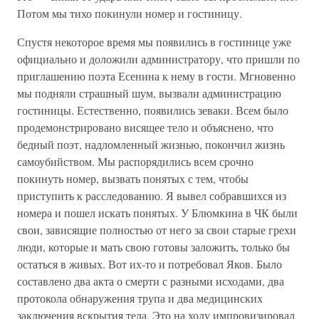
Потом мы тихо покинули номер и гостиницу.
Спустя некоторое время мы появились в гостинице уже
официально и доложили администратору, что пришли по
приглашению поэта Есенина к нему в гости. Мгновенно
мы подняли страшный шум, вызвали администрацию
гостиницы. Естественно, появились зеваки. Всем было
продемонстрировано висящее тело и объяснено, что
бедный поэт, надломленный жизнью, покончил жизнь
самоубийством. Мы распорядились всем срочно
покинуть номер, вызвать понятых с тем, чтобы
приступить к расследованию. Я вывел собравшихся из
номера и пошел искать понятых. У Блюмкина в ЧК были
свои, зависящие полностью от него за свои старые грехи
люди, которые и мать свою готовы заложить, только бы
остаться в живых. Вот их-то и потребовал Яков. Было
составлено два акта о смерти с разными исходами, два
протокола обнаружения трупа и два медицинских
заключения вскрытия тела. Это на ходу импровизировал