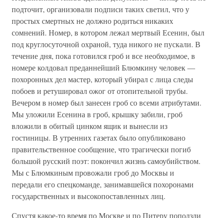
подточит, организовали подписи таких светил, что у
простых смертных не должно родиться никаких
сомнений. Номер, в котором лежал мертвый Есенин, был
под круглосуточной охраной, туда никого не пускали. В
течение дня, пока готовился гроб и все необходимое, в
номере колдовал преданнейший Блюмкину человек —
похоронных дел мастер, который убирал с лица следы
побоев и ретушировал ожог от отопительной трубы.
Вечером в номер был занесен гроб со всеми атрибутами.
Мы уложили Есенина в гроб, крышку забили, гроб
вложили в обитый цинком ящик и вынесли из
гостиницы. В утренних газетах было опубликовано
правительственное сообщение, что трагически погиб
большой русский поэт: покончил жизнь самоубийством.
Мы с Блюмкиным провожали гроб до Москвы и
передали его спецкоманде, занимавшейся похоронами
государственных и высокопоставленных лиц.
Спустя какое-то время по Москве и по Питеру поползли