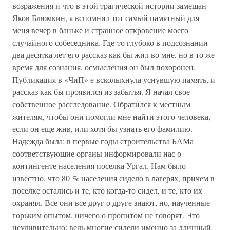
возражения и что в этой трагической истории замешан
Яков Блюмкин, я вспомнил тот самый памятный для
меня вечер в баньке и странное откровение моего
случайного собеседника. Где-то глубоко в подсознании
два десятка лет его рассказ как бы жил во мне, но в то же
время для сознания, осмысления он был похоронен.
Публикация в «ЧиП» е всколыхнула уснувшую память, и
рассказ как бы проявился из забытья. Я начал свое
собственное расследование. Обратился к местным
жителям, чтобы они помогли мне найти этого человека,
если он еще жив, или хотя бы узнать его фамилию.
Надежда была: в первые годы строительства БАМа
соответствующие органы информировали нас о
контингенте населения поселка Ургал. Нам было
известно, что 80 % населения сидело в лагерях, причем в
поселке остались и те, кто когда-то сидел, и те, кто их
охранял. Все они все друг о друге знают, но, наученные
горьким опытом, ничего о пропитом не говорят. Это
неудивительно: ведь многие сидели именно за длинный