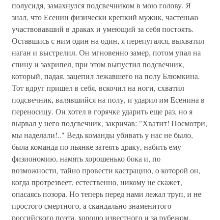
полусидя, замахнулся подсвечником в мою голову. Я
знал, что Есенин физически крепкий мужик, частенько
участвовавший в драках и умеющий за себя постоять.
Оставшись с ним один на один, я перепугался, выхватил
наган и выстрелил. Он мгновенно замер, потом упал на
спину и захрипел, при этом выпустил подсвечник,
который, падая, зацепил лежавшего на полу Блюмкина.
Тот вдруг пришел в себя, вскочил на ноги, схватил
подсвечник, валявшийся на полу, и ударил им Есенина в
переносицу. Он хотел в горячке ударить еще раз, но я
вырвал у него подсвечник, закричав: "Хватит! Посмотри,
мы наделали!.." Ведь команды убивать у нас не было,
была команда по пьянке затеять драку, набить ему
физиономию, намять хорошенько бока и, по
возможности, тайно провести кастрацию, о которой он,
когда протрезвеет, естественно, никому не скажет,
опасаясь позора. Но теперь перед нами лежал труп, и не
простого смертного, а скандально знаменитого
российского поэта, хорошо известного и за рубежом.