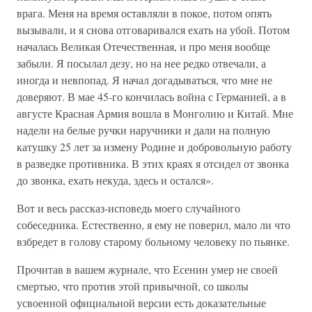
врага. Меня на время оставляли в покое, потом опять
вызывали, и я снова отговаривался ехать на убой. Потом
началась Великая Отечественная, и про меня вообще
забыли. Я посылал дезу, но на нее редко отвечали, а
иногда и невпопад. Я начал догадываться, что мне не
доверяют. В мае 45-го кончилась война с Германией, а в
августе Красная Армия вошла в Монголию и Китай. Мне
надели на белые ручки наручники и дали на полную
катушку 25 лет за измену Родине и добровольную работу
в разведке противника. В этих краях я отсидел от звонка
до звонка, ехать некуда, здесь и остался».
Вот и весь рассказ-исповедь моего случайного
собеседника. Естественно, я ему не поверил, мало ли что
взбредет в голову старому больному человеку по пьянке.
Прочитав в вашем журнале, что Есенин умер не своей
смертью, что против этой привычной, со школы
усвоенной официальной версии есть доказательные