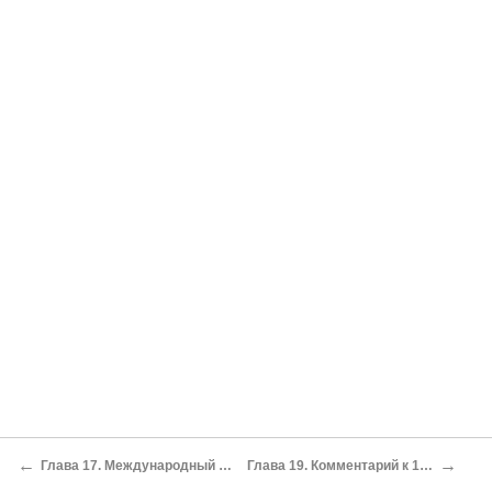
←
→
Глава 17. Международный разбойник
Глава 19. Комментарий к 18-й главе