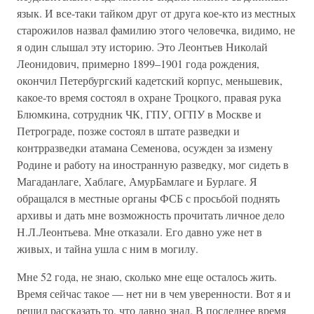
язык. И все-таки тайком друг от друга кое-кто из местных
старожилов назвал фамилию этого человечка, видимо, не
я один слышал эту историю. Это Леонтьев Николай
Леонидович, примерно 1899–1901 года рождения,
окончил Петербургский кадетский корпус, меньшевик,
какое-то время состоял в охране Троцкого, правая рука
Блюмкина, сотрудник ЧК, ГПУ, ОГПУ в Москве и
Петрограде, позже состоял в штате разведки и
контрразведки атамана Семенова, осужден за измену
Родине и работу на иностранную разведку, мог сидеть в
Магаданлаге, Хаблаге, АмурБамлаге и Бурлаге. Я
обращался в местные органы ФСБ с просьбой поднять
архивы и дать мне возможность прочитать личное дело
Н.Л.Леонтьева. Мне отказали. Его давно уже нет в
живых, и тайна ушла с ним в могилу.
Мне 52 года, не знаю, сколько мне еще осталось жить.
Время сейчас такое — нет ни в чем уверенности. Вот я и
решил рассказать то, что давно знал. В последнее время