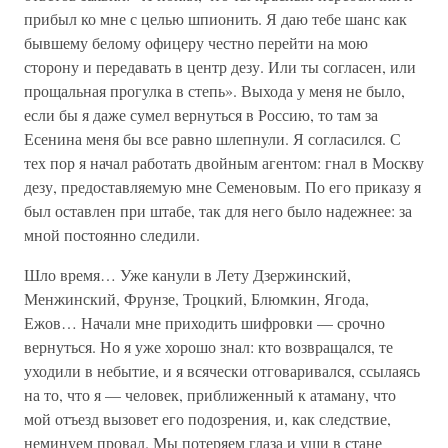
прибыл ко мне с целью шпионить. Я даю тебе шанс как
бывшему белому офицеру честно перейти на мою
сторону и передавать в центр дезу. Или ты согласен, или
прощальная прогулка в степь». Выхода у меня не было,
если бы я даже сумел вернуться в Россию, то там за
Есенина меня бы все равно шлепнули. Я согласился. С
тех пор я начал работать двойным агентом: гнал в Москву
дезу, предоставляемую мне Семеновым. По его приказу я
был оставлен при штабе, так для него было надежнее: за
мной постоянно следили.
Шло время… Уже канули в Лету Дзержинский,
Менжинский, Фрунзе, Троцкий, Блюмкин, Ягода,
Ежов… Начали мне приходить шифровки — срочно
вернуться. Но я уже хорошо знал: кто возвращался, те
уходили в небытие, и я всячески отговаривался, ссылаясь
на то, что я — человек, приближенный к атаману, что
мой отъезд вызовет его подозрения, и, как следствие,
неминуем провал. Мы потеряем глаза и уши в стане