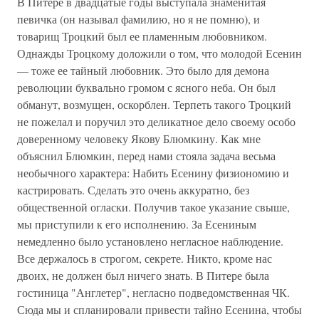
В Питере в двадцатые годы выступала знаменитая
певичка (он называл фамилию, но я не помню), и
товарищ Троцкий был ее пламенным любовником.
Однажды Троцкому доложили о том, что молодой Есенин
— тоже ее тайный любовник. Это было для демона
революции буквально громом с ясного неба. Он был
обманут, возмущен, оскорблен. Терпеть такого Троцкий
не пожелал и поручил это деликатное дело своему особо
доверенному человеку Якову Блюмкину. Как мне
объяснил Блюмкин, перед нами стояла задача весьма
необычного характера: Набить Есенину физиономию и
кастрировать. Сделать это очень аккуратно, без
общественной огласки. Получив такое указание свыше,
мы приступили к его исполнению. За Есениным
немедленно было установлено негласное наблюдение.
Все держалось в строгом, секрете. Никто, кроме нас
двоих, не должен был ничего знать. В Питере была
гостиница "Англетер", негласно подведомственная ЧК.
Сюда мы и спланировали привести тайно Есенина, чтобы