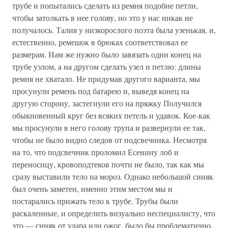
трубе и попытались сделать из ремня подобие петли,
чтобы затолкать в нее голову, но это у нас никак не
получалось. Талия у низкорослого поэта была узенькая, и,
естественно, ремешок в брюках соответствовал ее
размерам. Нам же нужно было завязать один конец на
трубе узлом, а на другом сделать узел и петлю: длины
ремня не хватало. Не придумав другого варианта, мы
просунули ремень под батарею и, выведя конец на
другую сторону, застегнули его на пряжку Получился
обыкновенный круг без всяких петель и удавок. Кое-как
мы просунули в него голову трупа и развернули ее так,
чтобы не было видно следов от подсвечника. Несмотря
на то, что подсвечник проломил Есенину лоб и
переносицу, кровоподтеков почти не было, так как мы
сразу выставили тело на мороз. Однако небольшой синяк
был очень заметен, именно этим местом мы и
постарались прижать тело к трубе. Трубы были
раскаленные, и определить визуально неспециалисту, что
это — синяк от удара или ожог, было бы проблематично.