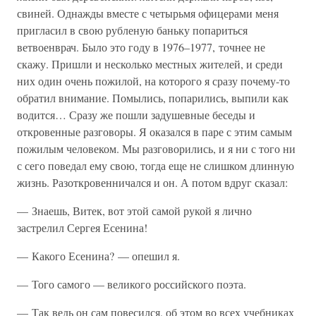
свиней. Однажды вместе с четырьмя офицерами меня
пригласил в свою рубленую баньку попариться
ветвоенврач. Было это году в 1976–1977, точнее не
скажу. Пришли и несколько местных жителей, и среди
них один очень пожилой, на которого я сразу почему-то
обратил внимание. Помылись, попарились, выпили как
водится… Сразу же пошли задушевные беседы и
откровенные разговоры. Я оказался в паре с этим самым
пожилым человеком. Мы разговорились, и я ни с того ни
с сего поведал ему свою, тогда еще не слишком длинную
жизнь. Разоткровенничался и он. А потом вдруг сказал:
— Знаешь, Витек, вот этой самой рукой я лично
застрелил Сергея Есенина!
— Какого Есенина? — опешил я.
— Того самого — великого российского поэта.
— Так ведь он сам повесился, об этом во всех учебниках