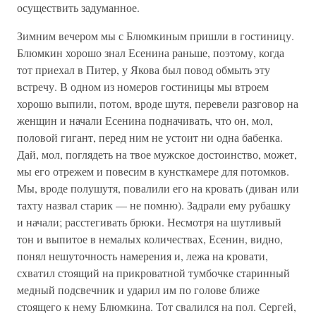
осуществить задуманное.
Зимним вечером мы с Блюмкиным пришли в гостиницу.
Блюмкин хорошо знал Есенина раньше, поэтому, когда
тот приехал в Питер, у Якова был повод обмыть эту
встречу. В одном из номеров гостиницы мы втроем
хорошо выпили, потом, вроде шутя, перевели разговор на
женщин и начали Есенина подначивать, что он, мол,
половой гигант, перед ним не устоит ни одна бабенка.
Дай, мол, поглядеть на твое мужское достоинство, может,
мы его отрежем и повесим в кунсткамере для потомков.
Мы, вроде полушутя, повалили его на кровать (диван или
тахту назвал старик — не помню). Задрали ему рубашку
и начали; расстегивать брюки. Несмотря на шутливый
тон и выпитое в немалых количествах, Есенин, видно,
понял нешуточность намерения и, лежа на кровати,
схватил стоящий на прикроватной тумбочке старинный
медный подсвечник и ударил им по голове ближе
стоящего к нему Блюмкина. Тот свалился на пол. Сергей,