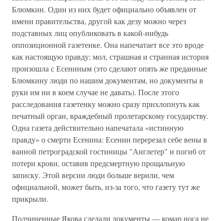
Блюмкин. Один из них будет официально объявлен от
имени правительства, другой как дезу можно через
подставных лиц опубликовать в какой-нибудь
оппозиционной газетенке. Она напечатает все это вроде
как настоящую правду: мол, страшная и странная история
произошла с Есениным (это сделают опять же преданные
Блюмкину люди по нашим документам, но документы в
руки им ни в коем случае не давать). После этого
расследования газетенку можно сразу прихлопнуть как
печатный орган, враждебный пролетарскому государству.
Одна газета действительно напечатала «истинную
правду» о смерти Есенина: Есенин перерезал себе вены в
ванной петроградской гостиницы "Англетер" и погиб от
потери крови, оставив предсмертную прощальную
записку. Этой версии люди больше верили, чем
официальной, может быть, из-за того, что газету тут же
прикрыли.
Подчиненные Якова сделали документы — комар носа не