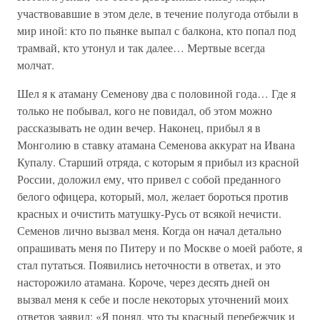
участвовавшие в этом деле, в течение полугода отбыли в
мир иной: кто по пьянке выпал с балкона, кто попал под
трамвай, кто утонул и так далее… Мертвые всегда
молчат.
Шел я к атаману Семенову два с половиной года… Где я
только не побывал, кого не повидал, об этом можно
рассказывать не один вечер. Наконец, прибыл я в
Монголию в ставку атамана Семенова аккурат на Ивана
Купалу. Старший отряда, с которым я прибыл из красной
России, доложил ему, что привел с собой преданного
белого офицера, который, мол, желает бороться против
красных и очистить матушку-Русь от всякой нечисти.
Семенов лично вызвал меня. Когда он начал детально
опрашивать меня по Питеру и по Москве о моей работе, я
стал путаться. Появились неточности в ответах, и это
насторожило атамана. Короче, через десять дней он
вызвал меня к себе и после некоторых уточнений моих
ответов заявил: «Я понял, что ты красный перебежчик и