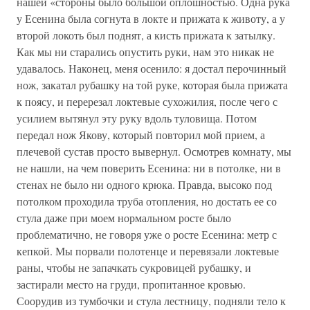
нашей «стороны было большой оплошностью. Одна рука
у Есенина была согнута в локте и прижата к животу, а у
второй локоть был поднят, а кисть прижата к затылку.
Как мы ни старались опустить руки, нам это никак не
удавалось. Наконец, меня осенило: я достал перочинный
нож, закатал рубашку на той руке, которая была прижата
к поясу, и перерезал локтевые сухожилия, после чего с
усилием вытянул эту руку вдоль туловища. Потом
передал нож Якову, который повторил мой прием, а
плечевой сустав просто вывернул. Осмотрев комнату, мы
не нашли, на чем поверить Есенина: ни в потолке, ни в
стенах не было ни одного крюка. Правда, высоко под
потолком проходила труба отопления, но достать ее со
стула даже при моем нормальном росте было
проблематично, не говоря уже о росте Есенина: метр с
кепкой. Мы порвали полотенце и перевязали локтевые
раны, чтобы не запачкать сукровицей рубашку, и
застирали место на груди, пропитанное кровью.
Соорудив из тумбочки и стула лестницу, подняли тело к