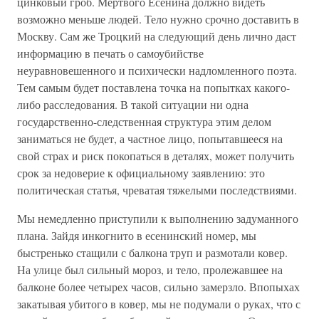
цинковый гроб. Мертвого Есенина должно видеть
возможно меньше людей. Тело нужно срочно доставить в
Москву. Сам же Троцкий на следующий день лично даст
информацию в печать о самоубийстве
неуравновешенного и психически надломленного поэта.
Тем самым будет поставлена точка на попытках какого-
либо расследования. В такой ситуации ни одна
государственно-следственная структура этим делом
заниматься не будет, а частное лицо, попытавшееся на
свой страх и риск покопаться в деталях, может получить
срок за недоверие к официальному заявлению: это
политическая статья, чреватая тяжелыми последствиями.
Мы немедленно приступили к выполнению задуманного
плана. Зайдя инкогнито в есенинский номер, мы
быстренько стащили с балкона труп и размотали ковер.
На улице был сильный мороз, и тело, пролежавшее на
балконе более четырех часов, сильно замерзло. Впопыхах
закатывая убитого в ковер, мы не подумали о руках, что с