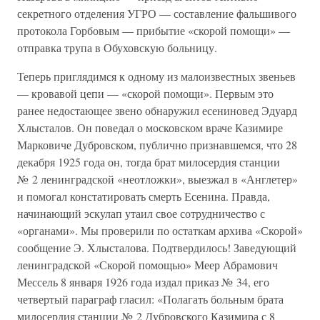
секретного отделения УГРО — составление фальшивого
протокола Горбовым — прибытие «скорой помощи» —
отправка трупа в Обуховскую больницу.
Теперь приглядимся к одному из малоизвестных звеньев
— кровавой цепи — «скорой помощи». Первым это
ранее недостающее звено обнаружил есениновед Эдуард
Хлысталов. Он поведал о московском враче Казимире
Марковиче Дубровском, публично признавшемся, что 28
декабря 1925 года он, тогда брат милосердия станции
№ 2 ленинградской «неотложки», выезжал в «Англетер»
и помогал констатировать смерть Есенина. Правда,
начинающий эскулап утаил свое сотрудничество с
«органами». Мы проверили по остаткам архива «Скорой»
сообщение Э. Хлысталова. Подтвердилось! Заведующий
ленинградской «Скорой помощью» Меер Абрамович
Мессель 8 января 1926 года издал приказ № 34, его
четвертый параграф гласил: «Полагать больным брата
милосердия станции № 2 Дубровского Казимира с 8