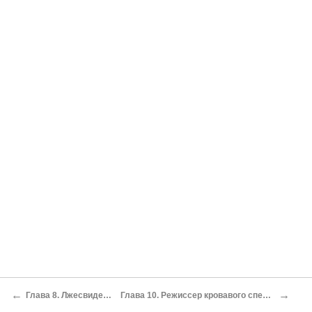
←
→
Глава 8. Лжесвидетели
Глава 10. Режиссер кровавого спектакля