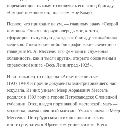
порекомендовать кому-то включить его вспец бригаду
«Скорой помощи» он, полагаем, мое Кому?..
Первое, что приходит на ум, — главному врачу «Скорой
помощи». Он-то в первую очередь мог, кстати,
сформировать нужную для «дела» бригаду «тишайших»
медиков. Ищем какие-либо биографические сведения о
главвраче М. А. Месселе. Его фамилия и служебная
обязанность, как и тысяч других, открыто обозначены в
справочной книге «Весь Ленинград -1925».
И вот наконец-то найдены «Анкетные листы»
(1937,1940) и прочие документы заинтриговавшего нас
эскулапа. Из них узнаем: Меер Абрамович Мессель
родился в 1893 году в городе Петрозаводске Олонецкой
губернии. Отец владел портняжной мастерской, мать —
модистка, имела шляпный магазин. Учился вначале Меер
Мессель в Петербургском психоневрологическом
институте, затем в Юрьевском университете. В его