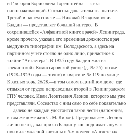
и Григория Борисовича Горенштейна — факт
настораживающий. Согласны: доказательства шаткие.
Третий в нашем списке — Николай Владимирович
Балдин — представляет больший интерес. В
сохранившейся «Алфавитной книге врачей» Ленинграда,
кроме прочего, указана его временная должность: врач
медпункта типографии им. Володарского, а здесь на
партийном учете стояло не одно лицо, причастное к
«тайне "Англетера". В 1925 году Балдин жил на
«чекистской» Комиссаровской улице (д. № 55), позже
(1928–1929 годы — точно) в квартире № 119 по улице
Красных зорь, 26/28,—в том самом партийном доме, где
отдыхал от трудов неправедных второй в Ленинградском
ГПУ человек, Иван Леонтьевич Леонов, которого мы уже
представляли. Соседство с ним само по себе показательно
— далеко не каждый удостоится такой чести (напомним,
в том же доме жил С. М. Киров). Предполагаем, Леонов
лично не отдавал приказ Балдину «не поднимать шума»
при виде ужасной картины в 5-м номере «Англетера»,