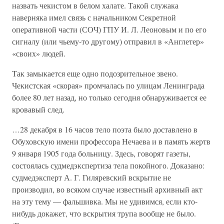
назвать чекистом в белом халате. Такой служака
наверняка имел связь с начальником Секретной
оперативной части (СОЧ) ГПУ И. Л. Леоновым и по его
сигналу (или чьему-то другому) отправил в «Англетер»
«своих» людей.
Так замыкается еще одно подозрительное звено.
Чекистская «скорая» промчалась по улицам Ленинграда
более 80 лет назад, но только сегодня обнаруживается ее
кровавый след.
…28 декабря в 16 часов тело поэта было доставлено в
Обуховскую имени профессора Нечаева и в память жертв
9 января 1905 года больницу. Здесь, говорят газеты,
состоялась судмедэкспертиза тела покойного. Доказано:
судмедэксперт А. Г. Гиляревский вскрытие не
производил, во всяком случае известный архивный акт
на эту тему — фальшивка. Мы не удивимся, если кто-
нибудь докажет, что вскрытия трупа вообще не было.