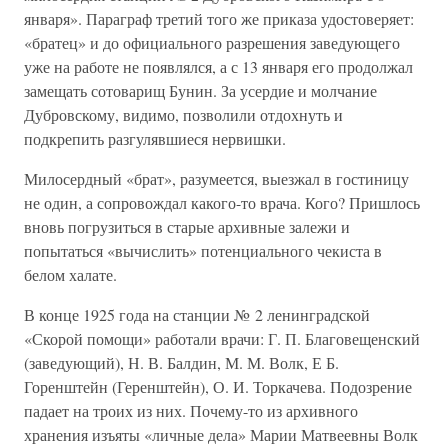
января». Параграф третий того же приказа удостоверяет:
«братец» и до официального разрешения заведующего
уже на работе не появлялся, а с 13 января его продолжал
замещать сотоварищ Бунин. За усердие и молчание
Дубровскому, видимо, позволили отдохнуть и
подкрепить разгулявшиеся нервишки.
Милосердный «брат», разумеется, выезжал в гостиницу
не один, а сопровождал какого-то врача. Кого? Пришлось
вновь погрузиться в старые архивные залежи и
попытаться «вычислить» потенциального чекиста в
белом халате.
В конце 1925 года на станции № 2 ленинградской
«Скорой помощи» работали врачи: Г. П. Благовещенский
(заведующий), Н. В. Балдин, М. М. Волк, Е Б.
Горенштейн (Геренштейн), О. И. Торкачева. Подозрение
падает на троих из них. Почему-то из архивного
хранения изъяты «личные дела» Марии Матвеевны Волк