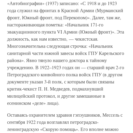
«Автобиографии» (1937) записано: «С 1918 и до 1923
года служил на фронтах в Красной Армии (Мурманский
фронт, Южный фронт, под Перекопом)». Далее, там же,
настораживающая пометка: «Начальник 171-го
эвакуационного пункта VI Армии (Южный фронт)». Эта
должность, как нам известно, — чекистская.
Многозначительна следующая строчка: «Начальник
санитарной части южной завесы войск ГПУ Карельского
района». Явно тянуло нашего доктора к тайному
учреждению. В 1922–1923 годах он — старший врач 2-го
Петроградского конвойного полка войск ГПУ (в другом
документе указан 3-й полк, с которым были связаны
критик-чекист П. Н. Медведев, подмахнувший
милицейский протокол, и другие замешанные в
есенинском «деле» лица).
Оставаясь охранителем здравия гэпэушников, Мессель с
сентября 1922 года возглавлял петроградско-
ленинградскую «Скорую помощь». Его вполне можно