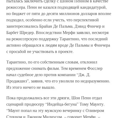
пыталась заключить сделку с Шоном Пенном в качестве
режиссера. Пенн не казался подходящей кандидатурой,
но бюджет от пяти до десяти миллионов долларов вполне
подходил, особенно если учесть, что перспективой
заинтересовались Брайан Де Пальма, Дэвид Финчер и
Барбет Шредер. Впоследствии Мерфи заявлял, несмотря
на режиссерскую поддержку Тарантино, что последний
активно обращался к людям вроде Де Пальмы и Финчера
с просьбой не участвовать в проекте.
Тарантино, по его собственным словам, отклонил
предложение снимать фильм. Тем временем Фосслер
начал судебное дело против компании “Дж. Д.
Продакшнз”, заявив, что его уволили по недоразумению.
Из этого ничего не вышло.
Пока продолжались все эти дрязги, Шон Пенн отдал
сценарий продюсеру “Индейца-бегуна” Тому Маунту.
“Маунт попал на эту мужскую вечеринку с Оливером
Стоуном и Джоном Милиусом, – говорит Мерфи. –