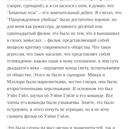
(скорее, сценарий), и я согласился с ним, я думаю, что
“Бешеные псы” – его замечательный дебют. Я считал, что
“Прирожденные убийцы” были достаточно хороши, но
для меня как режиссера, делавшего десятый или
одиннадцатый фильм, это было не тем, что я вынашивал
в своих замыслах, – фильм, представляющий собой
мощную критику современного общества. Что такое
агрессия, что такое насилие, что представляет собой
телевидение, каково наше к нему отношение, в чем суть
двадцатого века – ощущение конца света, испытываемое
от общества. Этого не было в сценарии. Микки и
Мэллори были марионетками, честно говоря, они были
второстепенными персонажами. В основном это был
Уэйн Гэйл, шутки об Уэйне Гэйле и его команде. Все
члены его команды были узнаваемы. Знаете, это было
остроумно, я этого ничуть не отрицаю, но я не хочу
снимать фильм об Уэйне Гэйле.
Это была сатира на масс-медиа и знаменитостей, так и