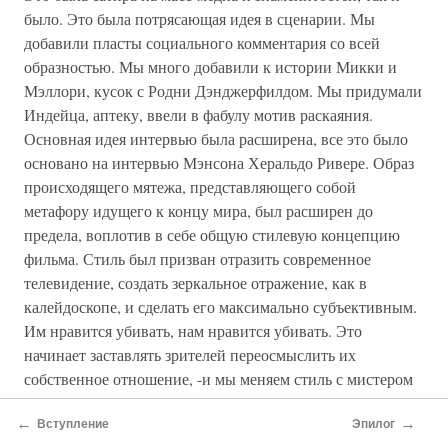
было. Это была потрясающая идея в сценарии. Мы
добавили пласты социального комментария со всей
образностью. Мы много добавили к истории Микки и
Мэллори, кусок с Родни Дэнджерфилдом. Мы придумали
Индейца, аптеку, ввели в фабулу мотив раскаяния.
Основная идея интервью была расширена, все это было
основано на интервью Мэнсона Херальдо Ривере. Образ
происходящего мятежа, представляющего собой
метафору идущего к концу мира, был расширен до
предела, воплотив в себе общую стилевую концепцию
фильма. Стиль был призван отразить современное
телевидение, создать зеркальное отражение, как в
калейдоскопе, и сделать его максимально субъективным.
Им нравится убивать, нам нравится убивать. Это
начинает заставлять зрителей переосмыслить их
собственное отношение, -и мы меняем стиль с мистером
Дауни, с журнальным форматом, и мы изменили его с
←
→
мистером Сайзмором, с Томми Ли Джонсом в роли
Вступление
Эпилог