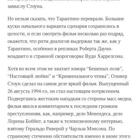
замыслу Стоуна.
Но нельзя сказать, что Тарантино переврали. Большие
куски начального варианта сценария сохранились в
целости, и если смотреть фильм несколько раз подряд,
окажется, что ритм диалогов выдержан так же, как у
Тарантино, особенно в репликах Роберта Дауни-
младшего и странной скороговорке Вуди Харрелсона.
Хотя во всем этом не хватает юмора “Бешеных псов”,
“Настоящей любви” и “Криминального чтива”, Оливер
Стоун сделал на самом деле яркий фильм. Выпущенный
26 августа 1994-го, он стал настоящим потрясением.
Подвергшись жестоким нападкам со стороны масс-медиа,
фильм явился комментарием к последним громким
преступлениям, как, например, дело Менендеса, дело
Лорены Боббит, а также к телевизионному интервью,
взятому Геральдо Риверой у Чарльза Мэнсона. По
странному стечению обстоятельств именно в июне этого