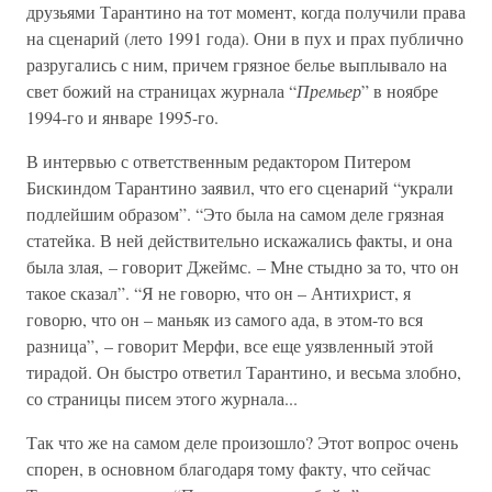
друзьями Тарантино на тот момент, когда получили права
на сценарий (лето 1991 года). Они в пух и прах публично
разругались с ним, причем грязное белье выплывало на
свет божий на страницах журнала “
Премьер
” в ноябре
1994-го и январе 1995-го.
В интервью с ответственным редактором Питером
Бискиндом Тарантино заявил, что его сценарий “украли
подлейшим образом”. “Это была на самом деле грязная
статейка. В ней действительно искажались факты, и она
была злая, – говорит Джеймс. – Мне стыдно за то, что он
такое сказал”. “Я не говорю, что он – Антихрист, я
говорю, что он – маньяк из самого ада, в этом-то вся
разница”, – говорит Мерфи, все еще уязвленный этой
тирадой. Он быстро ответил Тарантино, и весьма злобно,
со страницы писем этого журнала...
Так что же на самом деле произошло? Этот вопрос очень
спорен, в основном благодаря тому факту, что сейчас