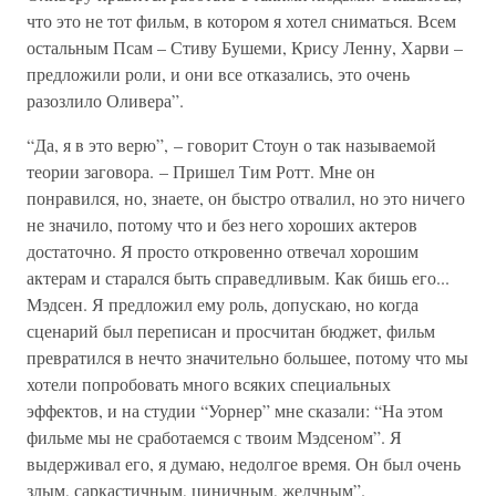
что это не тот фильм, в котором я хотел сниматься. Всем
остальным Псам – Стиву Бушеми, Крису Ленну, Харви –
предложили роли, и они все отказались, это очень
разозлило Оливера”.
“Да, я в это верю”, – говорит Стоун о так называемой
теории заговора. – Пришел Тим Ротт. Мне он
понравился, но, знаете, он быстро отвалил, но это ничего
не значило, потому что и без него хороших актеров
достаточно. Я просто откровенно отвечал хорошим
актерам и старался быть справедливым. Как бишь его...
Мэдсен. Я предложил ему роль, допускаю, но когда
сценарий был переписан и просчитан бюджет, фильм
превратился в нечто значительно большее, потому что мы
хотели попробовать много всяких специальных
эффектов, и на студии “Уорнер” мне сказали: “На этом
фильме мы не сработаемся с твоим Мэдсеном”. Я
выдерживал его, я думаю, недолгое время. Он был очень
злым, саркастичным, циничным, желчным”.