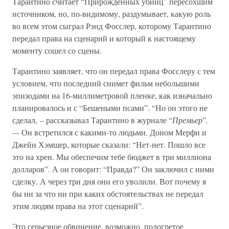
Тарантино считает “Прирожденных убийц” пересохшим
источником, но, по-видимому, раздумывает, какую роль
во всем этом сыграл Рэнд Фосслер, которому Тарантино
передал права на сценарий и который к настоящему
моменту сошел со сцены.
Тарантино заявляет, что он передал права Фосслеру с тем
условием, что последний снимет фильм небольшими
эпизодами на 16-миллиметровой пленке, как изначально
планировалось и с “Бешеными псами”. “Но он этого не
сделал, – рассказывал Тарантино в журнале “
Премьер
”
.
—
Он встретился с какими-то людьми. Доном Мерфи и
Джейн Хэмшер, которые сказали: “Нет-нет. Пошло все
это на хрен. Мы обеспечим тебе бюджет в три миллиона
долларов”. А он говорит: “Правда?” Он заключил с ними
сделку. А через три дня они его уволили. Вот почему я
бы ни за что ни при каких обстоятельствах не передал
этим людям права на этот сценарий”.
Это серьезное обвинение, возможно, подогретое