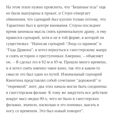
На этом этапе нужно прояснить, что “Бешеные псы” еще
не были выпущены в прокат, и Стоун отвергает
обвинения, что сценарий был куплен только потому, что
Тарантино был в центре внимания. Стоуна последнее
время занимала мысль снять криминальную драму, и ему
нравился сценарий, хотя и не в той форме, в которой он
существовал. “Написав сценарий “Лица со шрамом” и
“Года Дракона”, я хотел вернуться к гангстерскому жанру
и снять историю о преступниках Америки, – объясняет
он. – Я сделал это в 82-м и 85-м. Прошло много времени,
и я хотел снять именно такое кино, так что в каком-то
смысле это был один из путей. Изначальный сценарий
Квентина представлял собой сочетание “дорожной” и
“тюремной” лент, два этих начала могли быть соединены
в гангстерском фильме. К тому же закрутить все действие
вокруг масс-медиа 90-х, чего не было в гангстерских
фильмах, значило, насколько я это понимал, шагать в
ногу со временем. Это был новый поворот”.