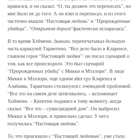
нравился, и он сказал: “О, ты должен это переписать”, но
мне было не до того. А он взял и переписал, и из этого
частично вышли “Настоящая любовь” и “Прирожденные
убийцы”. “
Открытая дорога
”фактически испарилась”.
В то время Хейменн, бывало, перепечатывал большую
часть каракулей Тарантино. “Все дело было в Кларенсе,
главном герое “Настоящей любви”: он писал сценарий о
том, как все происходило. Это был сценарий
“Прирожденных убийц” с Микки и Мэллори”. В лице
Микки и Мэллори, еще одним alter ego Кларенса и
Алабамы, Тарантино столкнулся с очевидной проблемой.
“Все это на самом деле затягивалось, – вспоминает
Хейменн. – Квентин подошел к тому моменту, когда
сказал: “Все это – сумасшедший дом”. Он выбросил
Микки и Мэллори, и правильно сделал. У него
получилась “Настоящая любовь”.
То, что произошло с “Настоящей любовью”, уже стало