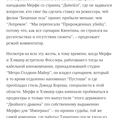
нападками Мерфи со страниц “
Дитейлз
”
,
где он задавался
вопросом, кто смог бы сделать ставку на режиссера, чей
фильм “Бешеные псы” принес прибыли меньше, чем
“Лепрекон”. “Мы переписали “Прирожденных убийц”,
потому что, как все сценарии Квентина, он строился на
ругательствах и отсутствии сюжета”, – продолжает
резкий комментатор.
Несмотря на всю эту желчь, к тому времени, когда Мерфи
и Хэмшер встретили Фосслера, работавшего тогда на
кабельной кинокомпании, принадлежавшей студии
“Метро-Голдвин-Майер”, он владел сценарием, который
в то время отдаленно напоминал “Пустоши” и где
преобладал стиль Дэвида Кореша, специалиста в этой
области. Мерфи и Хэмшер едва начинали пробиваться в
продюсеры и только что выпустили “этого дерьмового
“Двойного дракона” (по собственному выражению
Мерфи) для “Империал” – по иронии судьбы, той же
самой компании, где работал Тарантино после ухода из