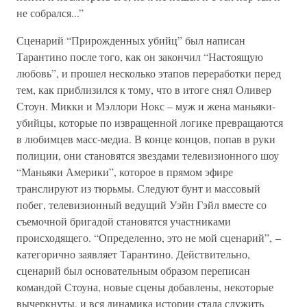
не собрался...”
Сценарий “Прирожденных убийц” был написан
Тарантино после того, как он закончил “Настоящую
любовь”, и прошел несколько этапов переработки перед
тем, как приблизился к тому, что в итоге снял Оливер
Стоун. Микки и Мэллори Нокс – муж и жена маньяки-
убийцы, которые по извращенной логике превращаются
в любимцев масс-медиа. В конце концов, попав в руки
полиции, они становятся звездами телевизионного шоу
“Маньяки Америки”, которое в прямом эфире
транслируют из тюрьмы. Следуют бунт и массовый
побег, телевизионный ведущий Уэйн Гэйл вместе со
съемочной бригадой становятся участниками
происходящего. “Определенно, это не мой сценарий”, –
категорично заявляет Тарантино. Действительно,
сценарий был основательным образом переписан
командой Стоуна, новые сцены добавлены, некоторые
вычеркнуты, и вся динамика истории стала служить