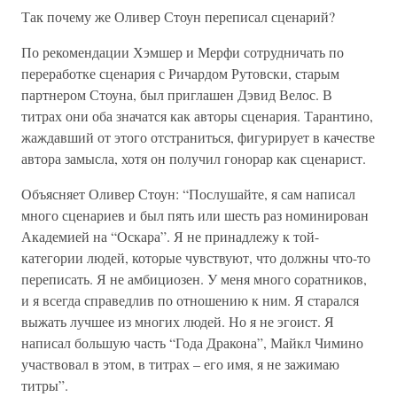
Так почему же Оливер Стоун переписал сценарий?
По рекомендации Хэмшер и Мерфи сотрудничать по
переработке сценария с Ричардом Рутовски, старым
партнером Стоуна, был приглашен Дэвид Велос. В
титрах они оба значатся как авторы сценария. Тарантино,
жаждавший от этого отстраниться, фигурирует в качестве
автора замысла, хотя он получил гонорар как сценарист.
Объясняет Оливер Стоун: “Послушайте, я сам написал
много сценариев и был пять или шесть раз номинирован
Академией на “Оскара”. Я не принадлежу к той-
категории людей, которые чувствуют, что должны что-то
переписать. Я не амбициозен. У меня много соратников,
и я всегда справедлив по отношению к ним. Я старался
выжать лучшее из многих людей. Но я не эгоист. Я
написал большую часть “Года Дракона”, Майкл Чимино
участвовал в этом, в титрах – его имя, я не зажимаю
титры”.