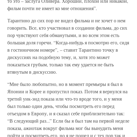
то это – заслуга Оливера. Хороший, плохой или никакой,
фильм почти не имеет ко мне отношения”.
Тарантино до сих пор не видел фильма и не хочет о нем
говорить. Все, кто участвовал в создании фильма, до сих
пор чувствуют себя обманутыми, и во всем этом есть
большая доля горечи. “Когда-нибудь я посмотрю его, сидя
в гостиничном номере”, – ставит Тарантино точку в
дискуссиях на подобную тему, и, хотя это может
показаться грубым, только так ему удается не быть
втянутым в дискуссию.
“Мне было любопытно, но в момент премьеры я был в
Японии и Корее и пропустил показ. Потом я вернулся на
третий уик-энд показа или что-то вроде того, и у меня
был только один день, чтобы посмотреть его перед
отъездом в Европу, и я сказал себе приблизительно так:
“В следующий раз...” Если бы я был там на первой неделе
показа, ажиотаж вокруг фильма мог бы вынудить меня
пойти и посмотреть его, но я не пошел и с тех пор так и