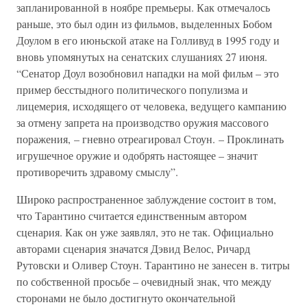
запланированной в ноябре премьеры. Как отмечалось
раньше, это был один из фильмов, выделенных Бобом
Доулом в его июньской атаке на Голливуд в 1995 году и
вновь упомянутых на сенатских слушаниях 27 июня.
“Сенатор Доул возобновил нападки на мой фильм – это
пример бесстыдного политического популизма и
лицемерия, исходящего от человека, ведущего кампанию
за отмену запрета на производство оружия массового
поражения, – гневно отреагировал Стоун. – Проклинать
игрушечное оружие и одобрять настоящее – значит
противоречить здравому смыслу”.
Широко распространенное заблуждение состоит в том,
что Тарантино считается единственным автором
сценария. Как он уже заявлял, это не так. Официально
авторами сценария значатся Дэвид Велос, Ричард
Рутовски и Оливер Стоун. Тарантино не занесен в. титры
по собственной просьбе – очевидный знак, что между
сторонами не было достигнуто окончательной