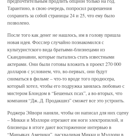
предпочтительным продлить опцион только на год.
Тарантино, в свою очередь, попросил разрешения
сохранить за собой страницы 24 и 25, что ему было
позволено.
После того как денег не нашлось, им в голову пришла
новая идея. Фосслер случайно познакомился с
культуристского вида братьями-близнецами из
Скандинавии, которые пытались стать известными
актерами. Они были готовы вложить в проект 270 000
долларов с условием, что, во-первых, они будут
сниматься в фильме – что-то вроде того продюсера,
который хотел, чтобы его подружка занялась любовью с
мистером Блондом в “Бешеных псах”, а во-вторых, что
компания “Дж..Д. Продакшнз” сможет все это устроить.
Роджера Эйвори наняли, чтобы он написал для них сцену
– Микки и Мэллори отрезают им ноги электропилой, и
близнецы в итоге дают восторженное интервью в
“Маньяках Америки”, расхваливая Микки и Мэллори в