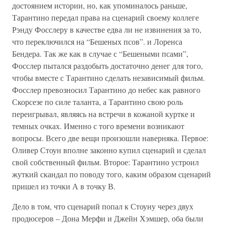
достоянием истории, но, как упоминалось раньше,
Тарантино передал права на сценарий своему коллеге
Рэнду Фосслеру в качестве едва ли не извинения за то,
что переключился на “Бешеных псов”. и Лоренса
Бендера. Так же как в случае с “Бешеными псами”,
Фосслер пытался раздобыть достаточно денег для того,
чтобы вместе с Тарантино сделать независимый фильм.
Фосслер превозносил Тарантино до небес как равного
Скорсезе по силе таланта, а Тарантино свою роль
переигрывал, являясь на встречи в кожаной куртке и
темных очках. Именно с того времени возникают
вопросы. Всего две вещи произошли наверняка. Первое:
Оливер Стоун вполне законно купил сценарий и сделал
свой собственный фильм. Второе: Тарантино устроил
жуткий скандал по поводу того, каким образом сценарий
пришел из точки А в точку В.
Дело в том, что сценарий попал к Стоуну через двух
продюсеров – Дона Мерфи и Джейн Хэмшер, оба были