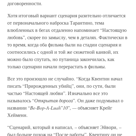
договоренности.
Хотя итоговый вариант сценария разительно отличается
от первоначального наброска Тарантино, тема
влюбленных в бегах отдаленно напоминает “Настоящую
любовь”, скорее по замыслу, чем в деталях. Фактически в
то время, когда оба фильма были на стадии сценария и
соотносились с одной и той же сюжетной канвой, их
можно было спутать, но путаница закончилась, как
только сценарии начали перерастать в фильмы.
Все это произошло не случайно. “Когда Квентин начал
писать “Прирожденных убийц”, они, по сути, были
частью “Настоящей любви”. Изначально все это
называлось “
Открытая дорога
”
.
Он даже подумывал о
названии “
Be-Bop-A-Luah
”
10
”
, —
объясняет Крейг
Хейменн.
“Сценарий, который я написал, – объясняет Эйвори, –
был больше похож на “После работы”. Квентину он не