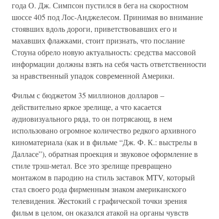
года О. Дж. Симпсон пустился в бега на скоростном
шоссе 405 под Лос-Анджелесом. Принимая во внимание
стоявших вдоль дороги, приветствовавших его и
махавших флажками, стоит признать, что послание
Стоуна обрело новую актуальность: средства массовой
информации должны взять на себя часть ответственности
за нравственный упадок современной Америки.
Фильм с бюджетом 35 миллионов долларов –
действительно яркое зрелище, а что касается
аудиовизуального ряда, то он потрясающ, в нем
использовано огромное количество редкого архивного
киноматериала (как и в фильме “Дж. Ф. К.: выстрелы в
Далласе”), обратная проекция и звуковое оформление в
стиле трэш-метал. Все это зрелище превращено
монтажом в пародию на стиль заставок MTV, который
стал своего рода фирменным знаком американского
телевидения. Жестокий с графической точки зрения
фильм в целом, он оказался атакой на органы чувств