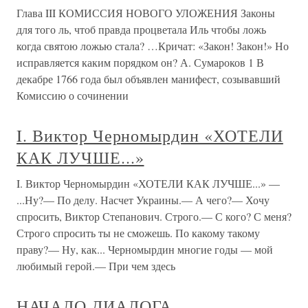
Глава III КОМИССИЯ НОВОГО УЛОЖЕНИЯ Законы
для того ль, чтоб правда процветала Иль чтобы ложь
когда святою ложью стала? …Кричат: «Закон! Закон!» Но
исправляется каким порядком он? А. Сумароков 1 В
декабре 1766 года был объявлен манифест, созывавший
Комиссию о сочинении
I. Виктор Черномырдин «ХОТЕЛИ
КАК ЛУЧШЕ...»
I. Виктор Черномырдин «ХОТЕЛИ КАК ЛУЧШЕ...» —
...Ну?— По делу. Насчет Украины.— А чего?— Хочу
спросить, Виктор Степанович. Строго.— С кого? С меня?
Строго спросить ты не сможешь. По какому такому
праву?— Ну, как... Черномырдин многие годы — мой
любимый герой.— При чем здесь
НАЧАЛО ДИАЛОГА