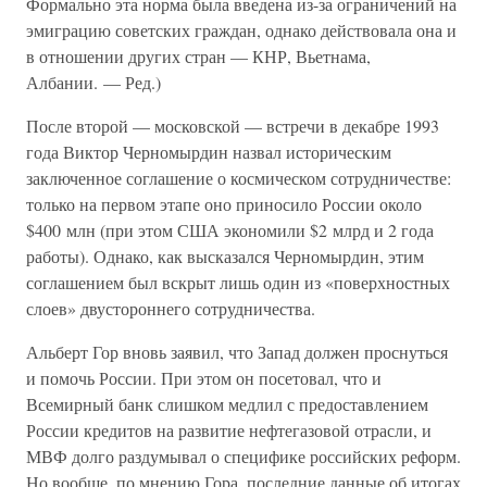
Формально эта норма была введена из-за ограничений на
эмиграцию советских граждан, однако действовала она и
в отношении других стран — КНР, Вьетнама,
Албании. — Ред.)
После второй — московской — встречи в декабре 1993
года Виктор Черномырдин назвал историческим
заключенное соглашение о космическом сотрудничестве:
только на первом этапе оно приносило России около
$400 млн (при этом США экономили $2 млрд и 2 года
работы). Однако, как высказался Черномырдин, этим
соглашением был вскрыт лишь один из «поверхностных
слоев» двустороннего сотрудничества.
Альберт Гор вновь заявил, что Запад должен проснуться
и помочь России. При этом он посетовал, что и
Всемирный банк слишком медлил с предоставлением
России кредитов на развитие нефтегазовой отрасли, и
МВФ долго раздумывал о специфике российских реформ.
Но вообще, по мнению Гора, последние данные об итогах