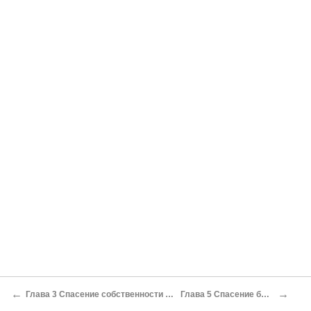
←
→
Глава 3 Спасение собственности Трастовый договор и белорусский маршрут
Глава 5 Спасение бюджета Залоговые аукционы