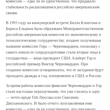
комиссия — едва ли не единственное, что придавало
стабильность расшатавшимся российско-американским
связям.
В 1993 году на ванкуверской встрече Билла Клинтона и
Бориса Ельцина была образована Межправительственная
российско-американская комиссия по экономическому и
технологическому сотрудничеству, позднее получившая
название комиссии Гора — Черномырдина, поскольку с
самого начала ее сопредседателями стали вторые лица в
государствах — вице-президент США Альберт Гор и
российский премьер Виктор Черномырдин. При
создании комиссии оговаривалось, что ее заседания будут
проходить дважды в год, попеременно в США и России.
За время работы комиссии фамилии Черномырдин и Гор
стали настолько неразлучными, что уже слились в одну
— нечто вроде Гей-Люссака или Сквозник-
Дмухановского. И было отчего: возглавляемая ими
комиссия — едва ли не единственное, что придавало