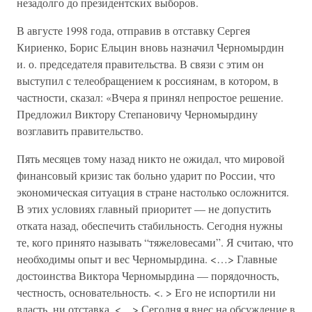
незадолго до президентских выборов.
В августе 1998 года, отправив в отставку Сергея
Кириенко, Борис Ельцин вновь назначил Черномырдин
и. о. председателя правительства. В связи с этим он
выступил с телеобращением к россиянам, в котором, в
частности, сказал: «Вчера я принял непростое решение.
Предложил Виктору Степановичу Черномырдину
возглавить правительство.
Пять месяцев тому назад никто не ожидал, что мировой
финансовый кризис так больно ударит по России, что
экономическая ситуация в стране настолько осложнится.
В этих условиях главный приоритет — не допустить
отката назад, обеспечить стабильность. Сегодня нужны
те, кого принято называть “тяжеловесами”. Я считаю, что
необходимы опыт и вес Черномырдина. <…> Главные
достоинства Виктора Черномырдина — порядочность,
честность, основательность. <. > Его не испортили ни
власть, ни отставка. <…> Сегодня я внес на обсуждение в