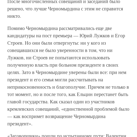
После многочисленных совещаний и заседаний было
решено, что лучше Черномырдина с этим не справится
никто.
Помимо Черномырдина рассматривались еще две
кандидатуры на пост премьера — Юрий Лужков и Егор
Строев. Но они были отвергнуты: ни у кого из
совещавшихся не было уверенности в том, что ни
Лужков, ни Строев не попытаются использовать
полученную власть при больном президенте в своих
целях. Зато в Черномырдине уверены были все: при нем
президент и его семья могли рассчитывать на
неприкосновенность и благополучие. Причем не только в
тот момент, но и после того, как Ельцин перестанет быть
главой государства. Как сказал один из участников
кремлевских совещаний, «единственной проблемой было
— как воспримет возвращение Черномырдина
президент».
«Заговорщики» пошли по испытанному пути: Валентин