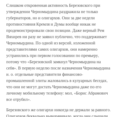
Слишком откровенная активность Березовского при
утверждении Черномырдина раздражила не только
губернаторов, но и олигархов. Они за две недели
противостояния Кремля и Думы вообще никак не
продемонстрировали свои позиции. Даже верный Рем
Вяхирев ни разу не заявил публично, что поддерживает
Черномырдина. По одной из версий, изложенной
представителями самих олигархов, они намеренно
устранились при первом голосовании по премьеру,
потому что «Березовский замкнул Черномырдина на
себя». В первую неделю после назначения Черномырдина
и. о. отдельные представители финансово-
промышленной элиты жаловались в кулуарных беседах,
что они не могут достать Черномырдина даже по его
личному мобильному телефону: мол, «Борис Абрамович
все отрубил».
Березовского же олигархи никогда не держали за равного.
Олигархов буквально выворачивало, когда они слышали,