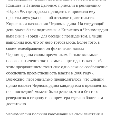
Юмашев и Татьяна Дьяченко приехали в резиденцию
«Горки-9», где отдыхал президент, и привезли ему
проекты двух указов — об отставке правительства
Кириенко и назначении Черномырдина. На следующий
день указы были подписаны, а Кириенко и Черномырдин
вызваны в «Горки» для беседы с президентом. Ельцин
выполнил все, что от него требовалось. Более того, в
своем телеобращении он фактически назвал
Черномырдина своим преемником. Разъясняя смысл
нового назначения экс-премьера, президент сказал: «За
этим предложением стоит еще одно важное соображение:
обеспечить преемственность власти в 2000 году».
Возможно, первоначально предполагалось, что Ельцин
прямо назовет Черномырдина кандидатом в президенты,
но в последний момент было решено, что и без того
реверансов в сторону и. о. премьера сделано более чем
достаточно.
Черномырдин получил карт-бланш на свои действия и,