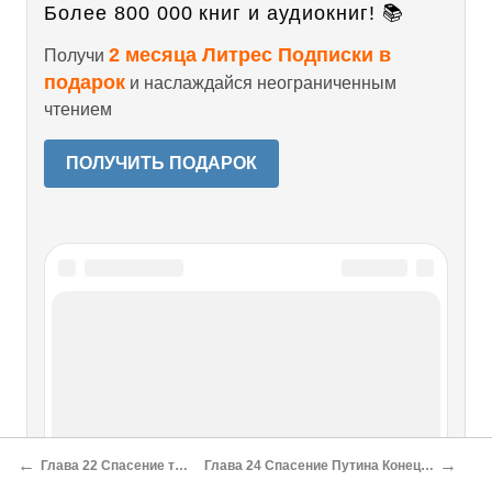
Более 800 000 книг и аудиокниг! 📚
2 месяца Литрес Подписки в
Получи
подарок
и наслаждайся неограниченным
чтением
ПОЛУЧИТЬ ПОДАРОК
Читайте также
Глава IV. «Спасение в революции»
Глава IV. «Спасение в революции» В историко-
философской литературе принято объяснять неприятие
←
→
Глава 22 Спасение традиции Юбиляр
Глава 24 Спасение Путина Конец политической карьеры
декабристами «народной революции», ориентацию