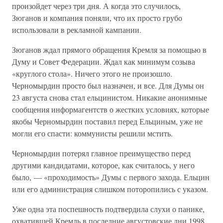
произойдет через три дня. А когда это случилось,
Зюганов и компания поняли, что их просто грубо
использовали в рекламной кампании.
Зюганов ждал прямого обращения Кремля за помощью в
Думу и Совет Федерации. Ждал как минимум созыва
«круглого стола». Ничего этого не произошло.
Черномырдин просто был назначен, и все. Для Думы он
23 августа снова стал ельцинистом. Никакие анонимные
сообщения информагентств о жестких условиях, которые
якобы Черномырдин поставил перед Ельциным, уже не
могли его спасти: коммунисты решили мстить.
Черномырдин потерял главное преимущество перед
другими кандидатами, которое, как считалось, у него
было, — «проходимость» Думы с первого захода. Ельцин
или его администрация слишком поторопились с указом.
Уже одна эта поспешность подтвердила слухи о панике,
охватившей Кремль в последние августовские дни 1998