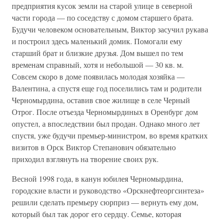
предприятия кусок земли на старой улице в северной
части города — по соседству с домом старшего брата.
Будучи человеком основательным, Виктор засучил рукава
и построил здесь маленький домик. Помогали ему
старший брат и близкие друзья. Дом вышел по тем
временам справный, хотя и небольшой — 30 кв. м.
Совсем скоро в доме появилась молодая хозяйка —
Валентина, а спустя еще год поселились там и родители
Черномырдина, оставив свое жилище в селе Черный
Отрог. После отъезда Черномырдиных в Оренбург дом
опустел, а впоследствии был продан. Однако много лет
спустя, уже будучи премьер-министром, во время кратких
визитов в Орск Виктор Степанович обязательно
приходил взглянуть на творение своих рук.
Весной 1998 года, в канун юбилея Черномырдина,
городские власти и руководство «Орскнефтеоргсинтеза»
решили сделать премьеру сюрприз — вернуть ему дом,
который был так дорог его сердцу. Семье, которая