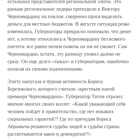
остальных представителей региональной элиты. Это
раньше региональные лидеры приходили к Виктору
Черномырдину на поклон, смиренно прося выделить
деньги для местных бюджетов. В августе ситуация резко
изменилась. Губернаторы прекрасно понимали, что денег
нет, а потому относились к Черномырдину без всякого
пиетета: все равно ничем помочь он им не сможет. Сам
Черномырдин, кстати, эту разницу уловил далеко не
сразу. Он еще долго «тыкал» и губернаторам, ошибочно
полагая их своими подчиненными.
Элиту напугала и бурная активность Бориса
Березовского, которого считали «крестным папой
премьера Черномырдина». Губернатор Титов отразил
мнение многих своих коллег: «Какой уважающий себя
человек пойдет в правительство, где нет никаких
социальных гарантий?! Где по причудам Бориса
Абрамыча решаются судьбы людей и судьбы страны,
растаптываются закон и демократия?!»