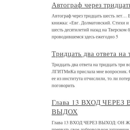
Автограф через тридца
Автограф через тридцать шесть лет… В
книжка: «Евг. Долматовский. Стихи и 
шесть десятилетий назад на Тверском б
проводившемся здесь ежегодно 5
Тридцать два ответа на 
Тридцать два ответа на тридцать три в
ЛГИТМиКа прислала мне вопросник. Ос
ее из института отчислили, то ли поте
поговорить
Глава 13 ВХОД ЧЕРЕЗ
ВЫДОХ
Глава 13 ВХОД ЧЕРЕЗ ВЫХОД: ОН Ж
прервать свое добровольное заточение.