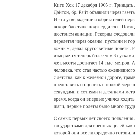
Кити Хок 17 декабря 1903 г. Тридцать 
Дэйтон, бр. Райт объявили через газет
И это утверждение изобретателей перв
вскоре блестяще подтвердилось. Пос
шествием авиации. Рекорды следовали
перелетал через океаны, пустыни и го
южным, делал кругосветные полеты. Р
измеряется теперь более чем 3 сутками
же высоты достигает 14 тыс. метров. 
человека, что стал частью ежедневног
с детства, как к железной дороге, тр
представить и оценить в полкой мере
секундами и сотнями и десятками метро
время, когда он впервые учился ходить
шаги, первые полеты было много труд
С самых первых лет своего появления
государствами для военных целей как 
которой они все лихорадочно готовил