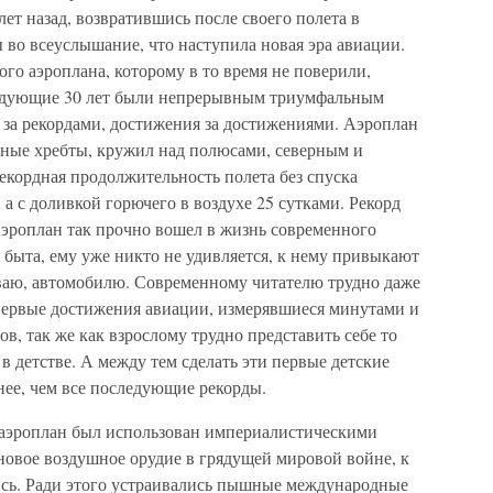
лет назад, возвратившись после своего полета в
ы во всеуслышание, что наступила новая эра авиации.
ого аэроплана, которому в то время не поверили,
ледующие 30 лет были непрерывным триумфальным
 за рекордами, достижения за достижениями. Аэроплан
рные хребты, кружил над полюсами, северным и
екордная продолжительность полета без спуска
, а с доливкой горючего в воздухе 25 сутками. Рекорд
Аэроплан так прочно вошел в жизнь современного
о быта, ему уже никто не удивляется, к нему привыкают
амваю, автомобилю. Современному читателю трудно даже
 первые достижения авиации, измерявшиеся минутами и
в, так же как взрослому трудно представить себе то
 в детстве. А между тем сделать эти первые детские
нее, чем все последующие рекорды.
 аэроплан был использован империалистическими
новое воздушное орудие в грядущей мировой войне, к
ись. Ради этого устраивались пышные международные