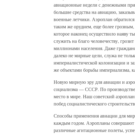
авиационные недели с денежными при
большие средства на авиацию, заказыв
военные летчики. Аэроплан обратился
таким же орудием, еще более грозным,
которое наконец осуществило наяву ты
служить на благо человечеству, грозит
миллионами населения. Даже гражданс
далеко не мирные цели, служа не толь
империалистической колонизации и за
же объектами борьбы империализма, к
Новую мирную эру для авиации и аэро
социализма — СССР. По производств
место в мире. Наш советский аэроплан
побед социалистического строительств
Способы применения авиации для мирн
каждым годом. Аэропланы совершают п
различные агитационные полеты, успеш