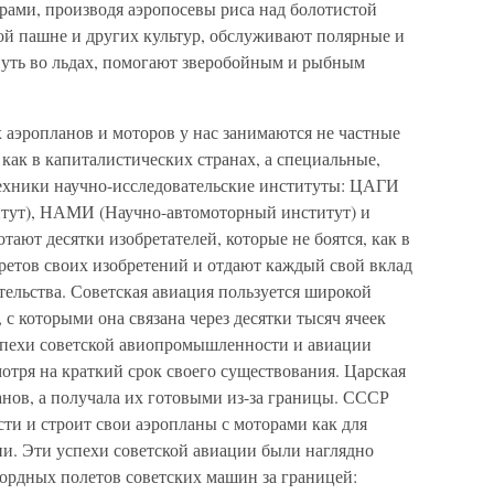
ами, производя аэропосевы риса над болотистой
ой пашне и других культур, обслуживают полярные и
путь во льдах, помогают зверобойным и рыбным
 аэропланов и моторов у нас занимаются не частные
ак в капиталистических странах, а специальные,
ехники научно-исследовательские институты: ЦАГИ
итут), НАМИ (Научно-автомоторный институт) и
тают десятки изобретателей, которые не боятся, как в
ретов своих изобретений и отдают каждый свой вклад
тельства. Советская авиация пользуется широкой
с которыми она связана через десятки тысяч ячеек
спехи советской авиопромышленности и авиации
отря на краткий срок своего существования. Царская
анов, а получала их готовыми из-за границы. СССР
ти и строит свои аэропланы с моторами как для
ии. Эти успехи советской авиации были наглядно
рдных полетов советских машин за границей: