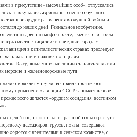
зами в присутствии «высочайших особ», отпускались
ались и покупались аэропланы, спешно обучались
 в страшное орудие разрушения воздушной войны и
 остался до наших дней. Гениальное изобретение,
сячелетний древний миф о полете, вместо того чтобы
 теперь смести с лица земли цветущие города с
кая авиация в капиталистических странах преследует
ко эксплоатации и наживе, но и целям
хватов. Воздушные мировые линии становятся такими
ак морские и железнодорожные пути.
плана открывает миру наша страна строящегося
енному применению авиации СССР занимает первое
 прежде всего является «орудием созидания, вестником
а».
ых целей соц. строительства разнообразны и растут с
еревозку пассажиров, грузов, почты, совершают
но борются с вредителями в сельском хозяйстве, с