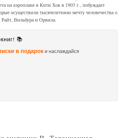
та на аэроплане в Кити Хок в 1903 г., побуждает
торые осуществили тысячелетнюю мечту человечества о
в Райт, Вильбура и Орвила.
книг! 📚
писки в подарок
и наслаждайся