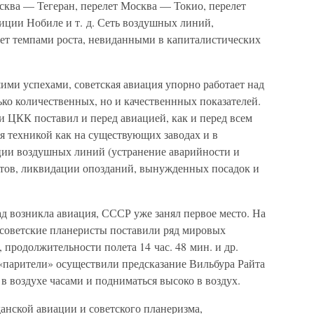
сква — Тегеран, перелет Москва — Токио, перелет
ции Нобиле и т. д. Сеть воздушных линий,
т темпами роста, невиданными в капиталистических
ими успехами, советская авиация упорно работает над
ко количественных, но и качественнных показателей.
ЦКК поставил и перед авиацией, как и перед всем
я техникой как на существующих заводах и в
ации воздушных линий (устранение аварийности и
тов, ликвидации опозданий, вынужденных посадок и
ад возникла авиация, СССР уже занял первое место. На
 советские планеристы поставили ряд мировых
 продолжительности полета 14 час. 48 мин. и др.
«парители» осуществили предсказание Вильбура Райта
 в воздухе часами и подниматься высоко в воздух.
анской авиации и советского планеризма,