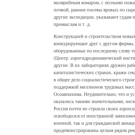
малярийным комаром, с лесными пожар
почвой, ранние посевы яровых по сыр
другие экспедиции, указывают судам 
промыслам и т. д.
Конструкцией и строительством новых
конкурирующие друг с другом фирмы, к
оборудованные по последнему слову т
(Центр. аэрогидродинамический инст
другие. В их лабораториях дружно рабо
капиталистических странах, кражи сек
в общее дело социалистического строи
поддержкой миллионов трудовых масс, 
Осоавиахима. Неудивительно, что и у
оказались такими значительными, несм
Россия почти не строила своих аэропл
освободился от иностранной зависимос
военной, так и для гражданской авиац
продемонстрированы целым рядом реко