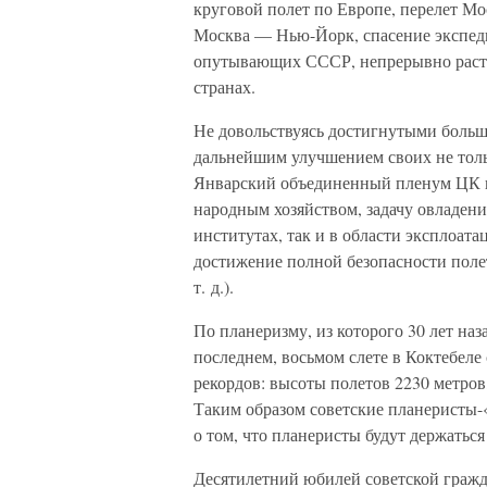
круговой полет по Европе, перелет Мо
Москва — Нью-Йорк, спасение экспеди
опутывающих СССР, непрерывно расте
странах.
Не довольствуясь достигнутыми больш
дальнейшим улучшением своих не толь
Январский объединенный пленум ЦК и 
народным хозяйством, задачу овладени
институтах, так и в области эксплоат
достижение полной безопасности поле
т. д.).
По планеризму, из которого 30 лет наз
последнем, восьмом слете в Коктебеле
рекордов: высоты полетов 2230 метров,
Таким образом советские планеристы-
о том, что планеристы будут держаться
Десятилетний юбилей советской гражд