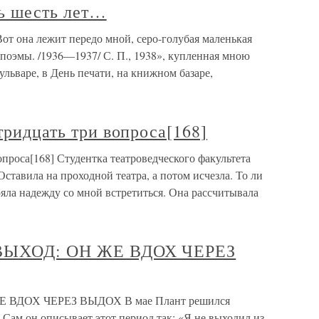
ть шесть лет…
от она лежит передо мной, серо-голубая маленькая
поэмы. /1936—1937/ С. П., 1938», купленная мною
ульваре, в День печати, на книжном базаре,
тридцать три вопроса[168]
опроса[168] Студентка театроведческого факультета
тавила на проходной театра, а потом исчезла. То ли
ряла надежду со мной встретиться. Она рассчитывала
 ВЫХОД: ОН ЖЕ ВДОХ ЧЕРЕЗ
Е ВДОХ ЧЕРЕЗ ВЫДОХ В мае Плант решился
 Сам он описывает этот период так: «Я не выходил из