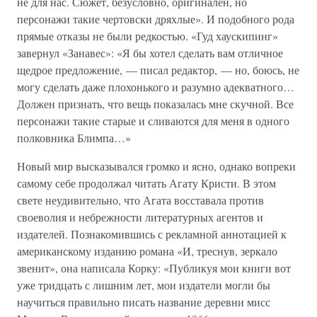
не для нас. Сюжет, безусловно, оригинален, но
персонажи такие чертовски дряхлые». И подобного рода
прямые отказы не были редкостью. «Гуд хаускипинг»
завернул «Занавес»: «Я бы хотел сделать вам отличное
щедрое предложение, — писал редактор, — но, боюсь, не
могу сделать даже плохонького и разумно адекватного…
Должен признать, что вещь показалась мне скучной. Все
персонажи такие старые и сливаются для меня в одного
полковника Блимпа…»
Новый мир высказывался громко и ясно, однако вопреки
самому себе продолжал читать Агату Кристи. В этом
свете неудивительно, что Агата восставала против
своеволия и небрежности литературных агентов и
издателей. Познакомившись с рекламной аннотацией к
американскому изданию романа «И, треснув, зеркало
звенит», она написала Корку: «Публикуя мои книги вот
уже тридцать с лишним лет, мои издатели могли бы
научиться правильно писать название деревни мисс