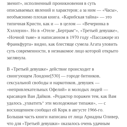
звенит», исполненный проникновения в суть
описываемых явлений и характеров; а за ним — «Часы»,
необъяснимо плохая книга. «Карибская тайна» — это
типичная Кристи, как и — в целом — «Вечеринка в
Хэллоуин». Но в «Отеле „Бертрам“», «Третьей девушке»,
«Ночной тьме» и написанном в 1970 году «Пассажире из
Франкфурта» видно, как блестяще сумела Агата уловить
суть современности, в незнакомое лицо которой открыто
заглянула.
В «Третьей девушке» действие происходит в
свингующем Лондоне[530] — городе битников,
сексуальной свободы и наркотиков, девушек —
«непривлекательных Офелий» и молодых людей —
красавцев Ван Дайков. «Редактор поражен тем, как Вам
удалось „ухватить“ эти молодежные типажи», — с
восхищением сообщал ей Корк в августе 1966-го.
Большая часть книги написана от лица Ариадны Оливер,
что для «Третьей девушки» оказалось очень удачным