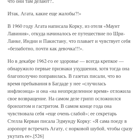
что они там делают?..
Итак, Агата, какие еще жалобы?!»
В 1960 году Агата написала Корку, из отеля «Маунт
Лавиния», откуда начиналось ее путешествие по Шри-
Ланке, Индии и Пакистану, что плавает и чувствует себя
«беззаботно, почти как девочка!!!».
Но в декабре 1962-го ее здоровье — всегда крепкое —
обнаружило первые признаки ухудшения, хотя тогда она
благополучно поправилась. В газетах писали, что во
время пребывания в Багдаде у нее «случилась
инфлюэнца» и она «на неопределенное время» отложила
свое возвращение. На самом деле грипп осложнился
бронхитом и гастритом. В самом конце года она
чувствовала себя «еще очень слабой»; ее секретарь
Стелла Керван писала Эдмунду Корку: «Я сама поеду в
аэропорт встречать Агату, с норковой шубой, чтобы сразу
укутать ее».[526]