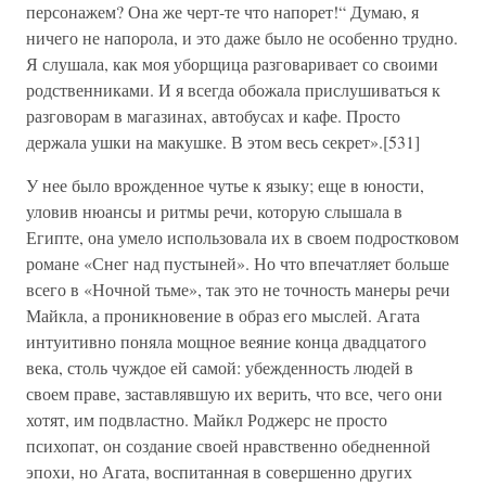
персонажем? Она же черт-те что напорет!“ Думаю, я
ничего не напорола, и это даже было не особенно трудно.
Я слушала, как моя уборщица разговаривает со своими
родственниками. И я всегда обожала прислушиваться к
разговорам в магазинах, автобусах и кафе. Просто
держала ушки на макушке. В этом весь секрет».[531]
У нее было врожденное чутье к языку; еще в юности,
уловив нюансы и ритмы речи, которую слышала в
Египте, она умело использовала их в своем подростковом
романе «Снег над пустыней». Но что впечатляет больше
всего в «Ночной тьме», так это не точность манеры речи
Майкла, а проникновение в образ его мыслей. Агата
интуитивно поняла мощное веяние конца двадцатого
века, столь чуждое ей самой: убежденность людей в
своем праве, заставлявшую их верить, что все, чего они
хотят, им подвластно. Майкл Роджерс не просто
психопат, он создание своей нравственно обедненной
эпохи, но Агата, воспитанная в совершенно других