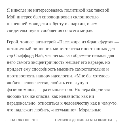
Я никогда не интересовалась политикой как таковой.
Мой интерес был спровоцирован склонностью
нынешней молодежи к бунту и анархии, о чем
свидетельствуют сообщения со всего мира».
Герой, точнее, антигерой «Пассажира из Франкфурта» —
нетипичный чиновник министерства иностранных дел
сэр Стаффорд Най, чья несколько обременительная для
него самого эксцентричность мешает его карьере, но
придает ему способность мыслить самостоятельно и
противостоять напору идеологии. «Мне бы хотелось
любить человечество, любить его глупую
физиономию», — размышляет он. Но неразборчивая
любовь так же опасна, как ненависть; как ни
парадоксально, относиться к человечеству как к чему-то,
что надлежит любить, «негуманно». Моральные
принципы сэра Стаффорда ложны, изменчивы, окрашены
←
→
НА СКЛОНЕ ЛЕТ
ПРОИЗВЕДЕНИЯ АГАТЫ КРИСТИ
сомнениями; они побуждают его присоединиться к