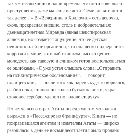
так уж неслыханно в наши времена, что дети совершают
преступления, даже маленькие дети. Семи, девяти лет и
так далее…» В «Вечеринке в Хэллоуин» есть девочка,
сколь прекрасная внешне, столь и добродетельная:
двенадцатилетняя Миранда (явная шекспировская
аллюзия), но создается ощущение, что ее детская
невинность ей не органична, что она легко подвергнется
коррозии в мире, который слишком высоко ценит
молодость как таковую и слишком готов воспользоваться
ее ошибками. «Я уже устал слышать слова: „Отправить
на психиатрическое обследование“, — говорит
полицейский, — после того как парень куда-то ворвался,
разбил очки, стащил несколько бутылок виски, украл
столовое серебро, ударил по голове старуху».
Но четче всего страх Агаты перед культом молодежи
выражен в «Пассажире из Франкфурта». Книга — не
понравившаяся агентам и издателям Агаты — широко
разошлась: в день ее восьмидесятилетия было продано