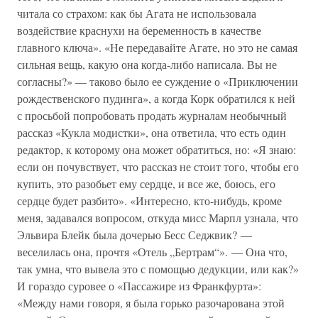
читала со страхом: как бы Агата не использовала
воздействие краснухи на беременность в качестве
главного ключа». «Не передавайте Агате, но это не самая
сильная вещь, какую она когда-либо написала. Вы не
согласны?» — таково было ее суждение о «Приключении
рождественского пудинга», а когда Корк обратился к ней
с просьбой попробовать продать журналам необычный
рассказ «Кукла модистки», она ответила, что есть один
редактор, к которому она может обратиться, но: «Я знаю:
если он почувствует, что рассказ не стоит того, чтобы его
купить, это разобьет ему сердце, и все же, боюсь, его
сердце будет разбито». «Интересно, кто-нибудь, кроме
меня, задавался вопросом, откуда мисс Марпл узнала, что
Эльвира Блейк была дочерью Бесс Седжвик? —
веселилась она, прочтя «Отель „Бертрам“». — Она что,
так умна, что вывела это с помощью дедукции, или как?»
И гораздо суровее о «Пассажире из Франкфурта»:
«Между нами говоря, я была горько разочарована этой