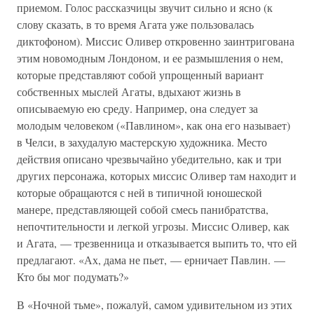
приемом. Голос рассказчицы звучит сильно и ясно (к
слову сказать, в то время Агата уже пользовалась
диктофоном). Миссис Оливер откровенно заинтригована
этим новомодным Лондоном, и ее размышления о нем,
которые представляют собой упрощенный вариант
собственных мыслей Агаты, вдыхают жизнь в
описываемую ею среду. Например, она следует за
молодым человеком («Павлином», как она его называет)
в Челси, в захудалую мастерскую художника. Место
действия описано чрезвычайно убедительно, как и три
других персонажа, которых миссис Оливер там находит и
которые обращаются с ней в типичной юношеской
манере, представляющей собой смесь панибратства,
непочтительности и легкой угрозы. Миссис Оливер, как
и Агата, — трезвенница и отказывается выпить то, что ей
предлагают. «Ах, дама не пьет, — ерничает Павлин. —
Кто бы мог подумать?»
В «Ночной тьме», пожалуй, самом удивительном из этих