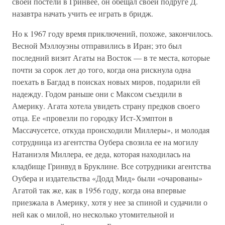
своей постели в Гринвее, он обещал своей подруге Д.
назавтра начать учить ее играть в бридж.
Но к 1967 году время приключений, похоже, закончилось.
Весной Мэллоуэны отправились в Иран; это был
последний визит Агаты на Восток — в те места, которые
почти за сорок лет до того, когда она рискнула одна
поехать в Багдад в поисках новых миров, подарили ей
надежду. Годом раньше они с Максом съездили в
Америку. Агата хотела увидеть страну предков своего
отца. Ее «провезли по городку Ист-Хэмптон в
Массачусетсе, откуда происходили Миллеры», и молодая
сотрудница из агентства Оубера свозила ее на могилу
Натаниэля Миллера, ее деда, которая находилась на
кладбище Гринвуд в Бруклине. Все сотрудники агентства
Оубера и издательства «Додд Мид» были «очарованы»
Агатой так же, как в 1956 году, когда она впервые
приезжала в Америку, хотя у нее за спиной и судачили о
ней как о милой, но несколько утомительной и