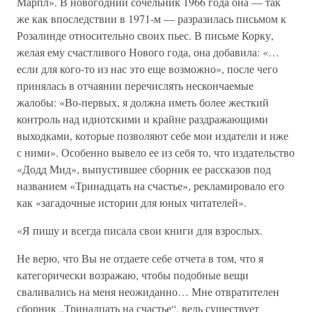
Марпл». В новогодний сочельник 1966 года она — так
же как впоследствии в 1971-м — разразилась письмом к
Розалинде относительно своих пьес. В письме Корку,
желая ему счастливого Нового года, она добавила: «…
если для кого-то из нас это еще возможно», после чего
принялась в отчаянии перечислять нескончаемые
жалобы: «Во-первых, я должна иметь более жесткий
контроль над идиотскими и крайне раздражающими
выходками, которые позволяют себе мои издатели и иже
с ними». Особенно вывело ее из себя то, что издательство
«Додд Мид», выпустившее сборник ее рассказов под
названием «Тринадцать на счастье», рекламировало его
как «загадочные истории для юных читателей».
«Я пишу и всегда писала свои книги для взрослых.
Не верю, что Вы не отдаете себе отчета в том, что я
категорически возражаю, чтобы подобные вещи
сваливались на меня неожиданно… Мне отвратителен
сборник „Тринадцать на счастье“, ведь существует