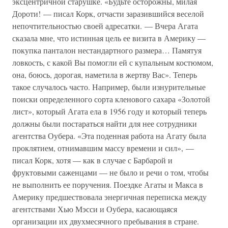
эксцентричной старушке. «Будьте осторожны, милая
Дороти! — писал Корк, отчасти заразившийся веселой
непочтительностью своей адресатки. — Вчера Агата
сказала мне, что истинная цель ее визита в Америку —
покупка панталон нестандартного размера… Памятуя
ловкость, с какой Вы помогли ей с купальным костюмом,
она, боюсь, дорогая, наметила в жертву Вас». Теперь
такое случалось часто. Например, были изнурительные
поиски определенного сорта кленового сахара «Золотой
лист», который Агата ела в 1956 году и который теперь
должны были постараться найти для нее сотрудники
агентства Оубера. «Эта поденная работа на Агату была
проклятием, отнимавшим массу времени и сил», —
писал Корк, хотя — как в случае с Барбарой и
фруктовыми саженцами — не было и речи о том, чтобы
не выполнить ее поручения. Поездке Агаты и Макса в
Америку предшествовала энергичная переписка между
агентствами Хью Мэсси и Оубера, касающаяся
организации их двухмесячного пребывания в стране.