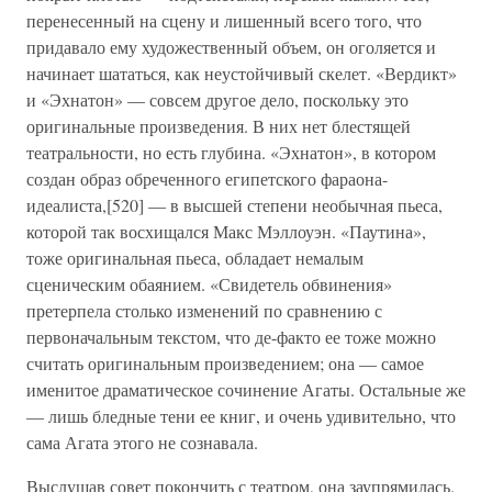
перенесенный на сцену и лишенный всего того, что
придавало ему художественный объем, он оголяется и
начинает шататься, как неустойчивый скелет. «Вердикт»
и «Эхнатон» — совсем другое дело, поскольку это
оригинальные произведения. В них нет блестящей
театральности, но есть глубина. «Эхнатон», в котором
создан образ обреченного египетского фараона-
идеалиста,[520] — в высшей степени необычная пьеса,
которой так восхищался Макс Мэллоуэн. «Паутина»,
тоже оригинальная пьеса, обладает немалым
сценическим обаянием. «Свидетель обвинения»
претерпела столько изменений по сравнению с
первоначальным текстом, что де-факто ее тоже можно
считать оригинальным произведением; она — самое
именитое драматическое сочинение Агаты. Остальные же
— лишь бледные тени ее книг, и очень удивительно, что
сама Агата этого не сознавала.
Выслушав совет покончить с театром, она заупрямилась.