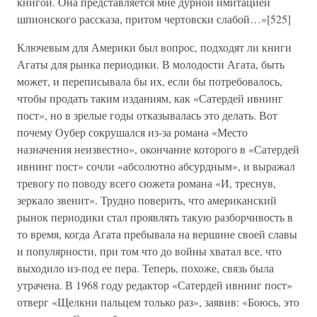
книгой. Она представляется мне дурной имитацией
шпионского рассказа, притом чертовски слабой…»[525]
Ключевым для Америки был вопрос, подходят ли книги
Агаты для рынка периодики. В молодости Агата, быть
может, и переписывала бы их, если бы потребовалось,
чтобы продать таким изданиям, как «Сатердей ивнинг
пост», но в зрелые годы отказывалась это делать. Вот
почему Оубер сокрушался из-за романа «Место
назначения неизвестно», окончание которого в «Сатердей
ивнинг пост» сочли «абсолютно абсурдным», и выражал
тревогу по поводу всего сюжета романа «И, треснув,
зеркало звенит». Трудно поверить, что американский
рынок периодики стал проявлять такую разборчивость в
то время, когда Агата пребывала на вершине своей славы
и популярности, при том что до войны хватал все, что
выходило из-под ее пера. Теперь, похоже, связь была
утрачена. В 1968 году редактор «Сатердей ивнинг пост»
отверг «Щелкни пальцем только раз», заявив: «Боюсь, это