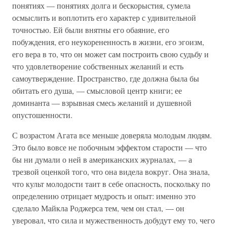
понятиях — понятиях долга и бескорыстия, сумела
осмыслить и воплотить его характер с удивительной
точностью. Ей были внятны его обаяние, его
побуждения, его неукорененность в жизни, его эгоизм,
его вера в то, что он может сам построить свою судьбу и
что удовлетворение собственных желаний и есть
самоутверждение. Пространство, где должна была бы
обитать его душа, — смысловой центр книги; ее
доминанта — взрывная смесь желаний и душевной
опустошенности.
С возрастом Агата все меньше доверяла молодым людям.
Это было вовсе не побочным эффектом старости — что
бы ни думали о ней в американских журналах, — а
трезвой оценкой того, что она видела вокруг. Она знала,
что культ молодости таит в себе опасность, поскольку по
определению отрицает мудрость и опыт: именно это
сделало Майкла Роджерса тем, чем он стал, — он
уверовал, что сила и мужественность добудут ему то, чего