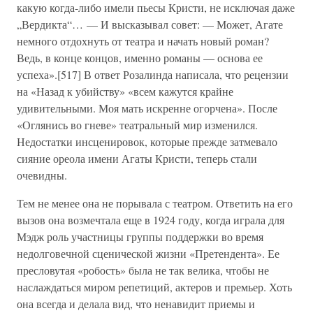
какую когда-либо имели пьесы Кристи, не исключая даже
„Вердикта“… — И высказывал совет: — Может, Агате
немного отдохнуть от театра и начать новый роман?
Ведь, в конце концов, именно романы — основа ее
успеха».[517] В ответ Розалинда написала, что рецензии
на «Назад к убийству» «всем кажутся крайне
удивительными. Моя мать искренне огорчена». После
«Оглянись во гневе» театральный мир изменился.
Недостатки инсценировок, которые прежде затмевало
сияние ореола имени Агаты Кристи, теперь стали
очевидны.
Тем не менее она не порывала с театром. Ответить на его
вызов она возмечтала еще в 1924 году, когда играла для
Мэдж роль участницы группы поддержки во время
недолговечной сценической жизни «Претендента». Ее
пресловутая «робость» была не так велика, чтобы не
наслаждаться миром репетиций, актеров и премьер. Хоть
она всегда и делала вид, что ненавидит приемы и