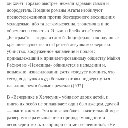
он хочет, гораздо быстрее, нежели здравый смысл и
добродетель. Поздние романы Агаты изобилуют
предостережениями против безудержного восхищения
молодежью, ибо та легкомысленна, эгоистична и не
обременена совестью. Эльвира Блейк из «Отеля
„Бертрам“» — «одна из детей Люцифера»; равнодушные
красивые существа из «Третьей девушки» совершают
убийство, вооруженное нападение и подлог;
принадлежащий к привилегированному обществу Майкл
Рафиэл из «Немезиды» обвиняется в нападении и,
возможно, изнасиловании (хотя «следует помнить, что
сегодня девушки куда больше готовы подвергнуться
насилию, чем в былые времена»).[532]
В «Вечеринке в Хэллоуин» убивают двоих детей, и
никто их особо не оплакивает: один был лжецом, другой
— шантажистом. Эта книга вообще в значительной мере
развернутое размышление о природе молодости и
легковерии тех, кто априори считает ее невинной. «Не