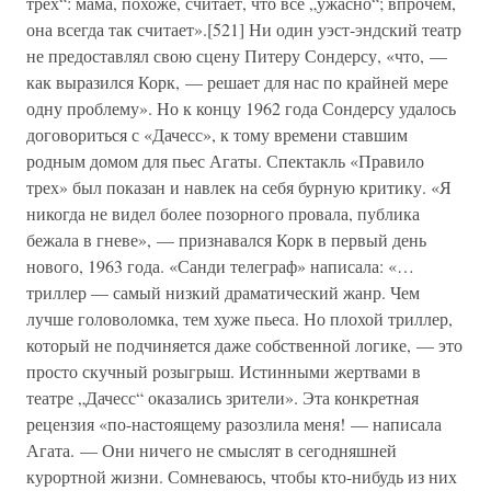
трех“: мама, похоже, считает, что все „ужасно“; впрочем,
она всегда так считает».[521] Ни один уэст-эндский театр
не предоставлял свою сцену Питеру Сондерсу, «что, —
как выразился Корк, — решает для нас по крайней мере
одну проблему». Но к концу 1962 года Сондерсу удалось
договориться с «Дачесс», к тому времени ставшим
родным домом для пьес Агаты. Спектакль «Правило
трех» был показан и навлек на себя бурную критику. «Я
никогда не видел более позорного провала, публика
бежала в гневе», — признавался Корк в первый день
нового, 1963 года. «Санди телеграф» написала: «…
триллер — самый низкий драматический жанр. Чем
лучше головоломка, тем хуже пьеса. Но плохой триллер,
который не подчиняется даже собственной логике, — это
просто скучный розыгрыш. Истинными жертвами в
театре „Дачесс“ оказались зрители». Эта конкретная
рецензия «по-настоящему разозлила меня! — написала
Агата. — Они ничего не смыслят в сегодняшней
курортной жизни. Сомневаюсь, чтобы кто-нибудь из них