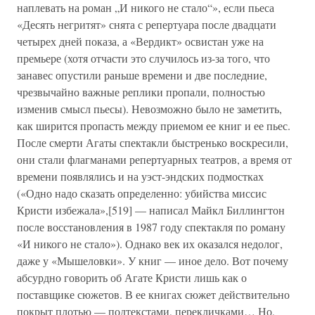
наплевать на роман „И никого не стало“», если пьеса
«Десять негритят» снята с репертуара после двадцати
четырех дней показа, а «Вердикт» освистан уже на
премьере (хотя отчасти это случилось из-за того, что
занавес опустили раньше времени и две последние,
чрезвычайно важные реплики пропали, полностью
изменив смысл пьесы). Невозможно было не заметить,
как ширится пропасть между приемом ее книг и ее пьес.
После смерти Агаты спектакли быстренько воскресили,
они стали флагманами репертуарных театров, а время от
времени появлялись и на уэст-эндских подмостках
(«Одно надо сказать определенно: убийства миссис
Кристи избежала»,[519] — написал Майкл Биллингтон
после восстановления в 1987 году спектакля по роману
«И никого не стало»). Однако век их оказался недолог,
даже у «Мышеловки». У книг — иное дело. Вот почему
абсурдно говорить об Агате Кристи лишь как о
поставщике сюжетов. В ее книгах сюжет действительно
покрыт плотью — подтекстами, перекличками… Но,