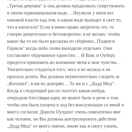
„Третья девушка“ и она должна продолжать существовать
в своем первоначальном виде… Неужели у меня нет
никакой власти над тем, в каком виде выходит в свет то,
что я написала? Если я имею право запретить это, то
говорю решительно и бесповоротно: я не желаю, чтобы
какие бы то ни было рассказы из сборника „Подвиги
Геракла“ когда-либо снова выходили отдельно. Они
составляют обдуманное единство… И Вам, и Оуберу
придется принимать во внимание меня и мои чувства…
Унизительно стыдиться того, чего я не желала и не
просила делать. Вы должны неукоснительно следить за
„Коллинз“, я им не доверяю… То же и с „Додд Мид“.
Когда в следующий раз их посетит какая-нибудь
очередная блестящая идея, не может быть и речи о том,
чтобы она была пущена в ход без консультации со мной и
моего согласия. Дороти Оулдинг очень симпатична мне
как человек, но Вы должны контролировать действия
„Додд Мид“ от моего имени, иначе как я смогу узнать,