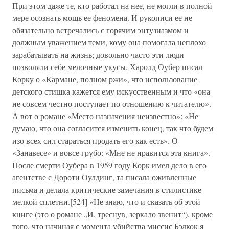
При этом даже те, кто работал на нее, не могли в полной
мере осознать мощь ее феномена. И рукописи ее не
обязательно встречались с горячим энтузиазмом и
должным уважением теми, кому она помогала неплохо
зарабатывать на жизнь; довольно часто эти люди
позволяли себе мелочные укусы. Харолд Оубер писал
Корку о «Кармане, полном ржи», что использование
детского стишка кажется ему искусственным и что «она
не совсем честно поступает по отношению к читателю».
А вот о романе «Место назначения неизвестно»: «Не
думаю, что она согласится изменить конец, так что будем
изо всех сил стараться продать его как есть». О
«Занавесе» и вовсе грубо: «Мне не нравится эта книга».
После смерти Оубера в 1959 году Корк имел дело в его
агентстве с Дороти Оулдинг, та писала оживленные
письма и делала критические замечания в стилистике
мелкой сплетни.[524] «Не знаю, что и сказать об этой
книге (это о романе „И, треснув, зеркало звенит“), кроме
того, что начиная с момента убийства миссис Бэдкок я