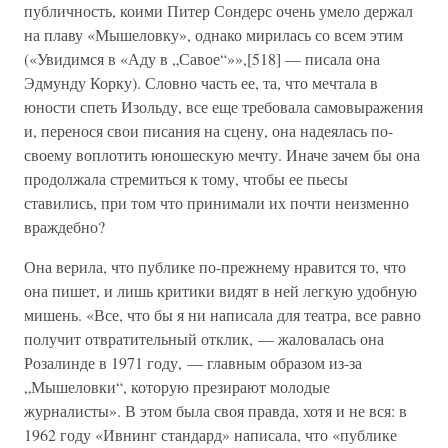
публичность, коими Питер Сондерс очень умело держал
на плаву «Мышеловку», однако мирилась со всем этим
(«Увидимся в «Аду в „Савое“»»,[518] — писала она
Эдмунду Корку). Словно часть ее, та, что мечтала в
юности спеть Изольду, все еще требовала самовыражения
и, перенося свои писания на сцену, она надеялась по-
своему воплотить юношескую мечту. Иначе зачем бы она
продолжала стремиться к тому, чтобы ее пьесы
ставились, при том что принимали их почти неизменно
враждебно?
Она верила, что публике по-прежнему нравится то, что
она пишет, и лишь критики видят в ней легкую удобную
мишень. «Все, что бы я ни написала для театра, все равно
получит отвратительный отклик, — жаловалась она
Розалинде в 1971 году, — главным образом из-за
„Мышеловки“, которую презирают молодые
журналисты». В этом была своя правда, хотя и не вся: в
1962 году «Ивнинг стандард» написала, что «публике