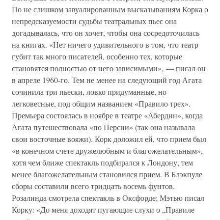
По не слишком завуалированным высказываниям Корка о
непредсказуемости судьбы театральных пьес она
догадывалась, что он хочет, чтобы она сосредоточилась
на книгах. «Нет ничего удивительного в том, что театр
губит так много писателей, особенно тех, которые
становятся полностью от него зависимыми», — писал он
в апреле 1960-го. Тем не менее на следующий год Агата
сочинила три пьески, ловко придуманные, но
легковесные, под общим названием «Правило трех».
Премьера состоялась в ноябре в театре «Абердин», когда
Агата путешествовала «по Персии» (так она называла
свои восточные вояжи). Корк доложил ей, что прием был
«в конечном счете дружелюбным и благожелательным»,
хотя чем ближе спектакль подбирался к Лондону, тем
менее благожелательным становился прием. В Блэкпуле
сборы составили всего тридцать восемь фунтов.
Розалинда смотрела спектакль в Оксфорде; Мэтью писал
Корку: «До меня доходят пугающие слухи о „Правиле