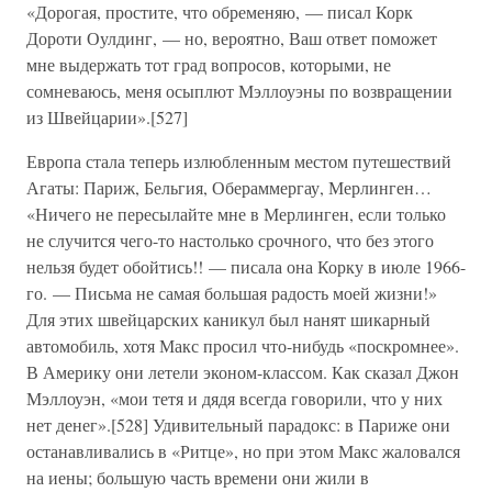
«Дорогая, простите, что обременяю, — писал Корк
Дороти Оулдинг, — но, вероятно, Ваш ответ поможет
мне выдержать тот град вопросов, которыми, не
сомневаюсь, меня осыплют Мэллоуэны по возвращении
из Швейцарии».[527]
Европа стала теперь излюбленным местом путешествий
Агаты: Париж, Бельгия, Обераммергау, Мерлинген…
«Ничего не пересылайте мне в Мерлинген, если только
не случится чего-то настолько срочного, что без этого
нельзя будет обойтись!! — писала она Корку в июле 1966-
го. — Письма не самая большая радость моей жизни!»
Для этих швейцарских каникул был нанят шикарный
автомобиль, хотя Макс просил что-нибудь «поскромнее».
В Америку они летели эконом-классом. Как сказал Джон
Мэллоуэн, «мои тетя и дядя всегда говорили, что у них
нет денег».[528] Удивительный парадокс: в Париже они
останавливались в «Ритце», но при этом Макс жаловался
на иены; большую часть времени они жили в