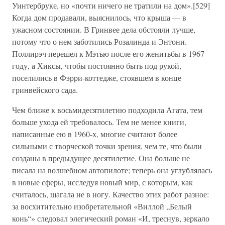
Уинтербруке, но «почти ничего не тратили на дом».[529]
Когда дом продавали, выяснилось, что крыша — в
ужасном состоянии. В Гринвее дела обстояли лучше,
потому что о нем заботились Розалинда и Энтони.
Поллирэч перешел к Мэтью после его женитьбы в 1967
году, а Хиксы, чтобы постоянно быть под рукой,
поселились в Фэрри-коттедже, стоявшем в конце
гринвейского сада.
Чем ближе к восьмидесятилетию подходила Агата, тем
больше ухода ей требовалось. Тем не менее книги,
написанные ею в 1960-х, многие считают более
сильными с творческой точки зрения, чем те, что были
созданы в предыдущее десятилетие. Она больше не
писала на волшебном автопилоте; теперь она углублялась
в новые сферы, исследуя новый мир, с которым, как
считалось, шагала не в ногу. Качество этих работ разное:
за восхитительно изобретательной «Виллой „Белый
конь“» следовал элегический роман «И, треснув, зеркало