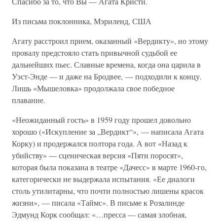
Спасибо за то, что Вы — Агата Кристи.
Из письма поклонника, Мэриленд, США
Агату расстроил прием, оказанный «Вердикту», но этому
провалу предстояло стать привычной судьбой ее
дальнейших пьес. Славные времена, когда она царила в
Уэст-Энде — и даже на Бродвее, — подходили к концу.
Лишь «Мышеловка» продолжала свое победное
плавание.
«Неожиданный гость» в 1959 году прошел довольно
хорошо («Искупление за „Вердикт“», — написала Агата
Корку) и продержался полтора года. А вот «Назад к
убийству» — сценическая версия «Пяти поросят»,
которая была показана в театре «Дачесс» в марте 1960-го,
категорически не выдержала испытания. «Ее диалоги
столь утилитарны, что почти полностью лишены красок
жизни», — писала «Таймс». В письме к Розалинде
Эдмунд Корк сообщал: «…пресса — самая злобная,