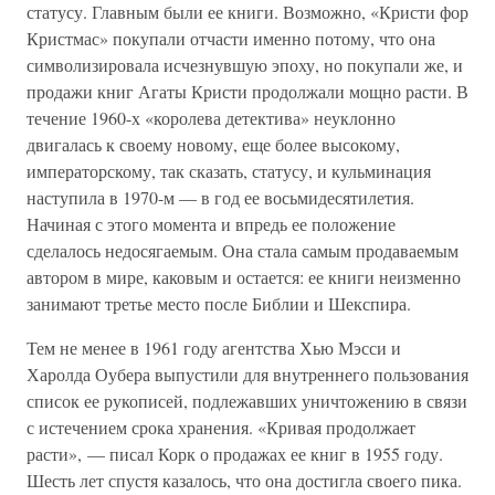
статусу. Главным были ее книги. Возможно, «Кристи фор
Кристмас» покупали отчасти именно потому, что она
символизировала исчезнувшую эпоху, но покупали же, и
продажи книг Агаты Кристи продолжали мощно расти. В
течение 1960-х «королева детектива» неуклонно
двигалась к своему новому, еще более высокому,
императорскому, так сказать, статусу, и кульминация
наступила в 1970-м — в год ее восьмидесятилетия.
Начиная с этого момента и впредь ее положение
сделалось недосягаемым. Она стала самым продаваемым
автором в мире, каковым и остается: ее книги неизменно
занимают третье место после Библии и Шекспира.
Тем не менее в 1961 году агентства Хью Мэсси и
Харолда Оубера выпустили для внутреннего пользования
список ее рукописей, подлежавших уничтожению в связи
с истечением срока хранения. «Кривая продолжает
расти», — писал Корк о продажах ее книг в 1955 году.
Шесть лет спустя казалось, что она достигла своего пика.