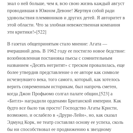
знал о ней больше, чем я, всю свою жизнь каждый август
проводившая в Южном Девоне! Жертвуя собой ради
удовольствия племянников и других детей. Я авторитет в
этой области. Что за злобная невежественная компания
эти критики!»[522]
В газетах общепринятым стало мнение: Агата —
вчерашний день. В 1962 году ее постигло новое бедствие:
возобновленная постановка пьесы с сомнительным
названием «Десять негритят» с треском провалилась, еще
более утвердив представление о ее авторе как символе
исчезнувшего века, того самого, который, как хотелось
верить современным историкам, был напрочь сметен,
когда Джон Профьюмо солгал палате общин,[523] а
«Битлз» наградили орденами Британской империи. Как
будто все было так просто! Господство Агаты Кристи,
возможно, и ослабело в «Друри-Лейн», но, как сказал
Эдмунд Корк, не театр составлял основу ее успеха, сколь
бы ни способствовал ее продвижению к звездному