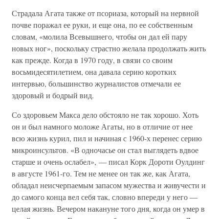
Страдала Агата также от псориаза, который на нервной
почве поражал ее руки, и еще она, по ее собственным
словам, «молила Всевышнего, чтобы он дал ей пару
новых ног», поскольку страстно желала продолжать жить
как прежде. Когда в 1970 году, в связи со своим
восьмидесятилетием, она давала серию коротких
интервью, большинство журналистов отмечали ее
здоровый и бодрый вид.
Со здоровьем Макса дело обстояло не так хорошо. Хоть
он и был намного моложе Агаты, но в отличие от нее
всю жизнь курил, пил и начиная с 1960-х перенес серию
микроинсультов. «В одночасье он стал выглядеть вдвое
старше и очень ослабел», — писал Корк Дороти Оулдинг
в августе 1961-го. Тем не менее он так же, как Агата,
обладал неисчерпаемым запасом мужества и живучести и
до самого конца вел себя так, словно впереди у него —
целая жизнь. Вечером накануне того дня, когда он умер в