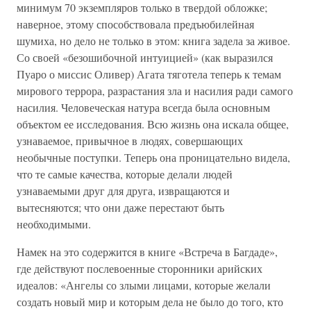
минимум 70 экземпляров только в твердой обложке;
наверное, этому способствовала предъюбилейная
шумиха, но дело не только в этом: книга задела за живое.
Со своей «безошибочной интуицией» (как выразился
Пуаро о миссис Оливер) Агата тяготела теперь к темам
мирового террора, разрастания зла и насилия ради самого
насилия. Человеческая натура всегда была основным
объектом ее исследования. Всю жизнь она искала общее,
узнаваемое, привычное в людях, совершающих
необычные поступки. Теперь она проницательно видела,
что те самые качества, которые делали людей
узнаваемыми друг для друга, извращаются и
вытесняются; что они даже перестают быть
необходимыми.
Намек на это содержится в книге «Встреча в Багдаде»,
где действуют послевоенные сторонники арийских
идеалов: «Ангелы со злыми лицами, которые желали
создать новый мир и которым дела не было до того, кто