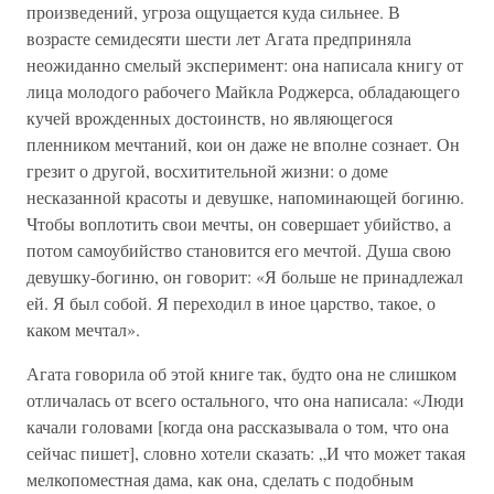
произведений, угроза ощущается куда сильнее. В
возрасте семидесяти шести лет Агата предприняла
неожиданно смелый эксперимент: она написала книгу от
лица молодого рабочего Майкла Роджерса, обладающего
кучей врожденных достоинств, но являющегося
пленником мечтаний, кои он даже не вполне сознает. Он
грезит о другой, восхитительной жизни: о доме
несказанной красоты и девушке, напоминающей богиню.
Чтобы воплотить свои мечты, он совершает убийство, а
потом самоубийство становится его мечтой. Душа свою
девушку-богиню, он говорит: «Я больше не принадлежал
ей. Я был собой. Я переходил в иное царство, такое, о
каком мечтал».
Агата говорила об этой книге так, будто она не слишком
отличалась от всего остального, что она написала: «Люди
качали головами [когда она рассказывала о том, что она
сейчас пишет], словно хотели сказать: „И что может такая
мелкопоместная дама, как она, сделать с подобным