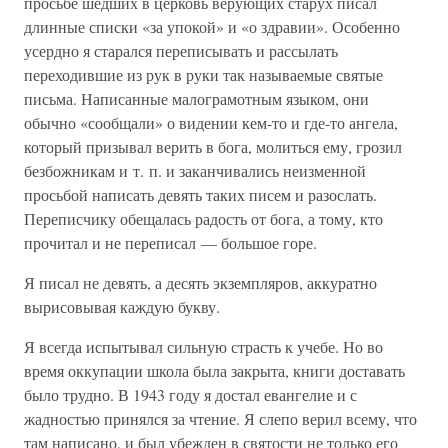
просьбе шедших в церковь верующих старух писал
длинные списки «за упокой» и «о здравии». Особенно
усердно я старался переписывать и рассылать
переходившие из рук в руки так называемые святые
письма. Написанные малограмотным языком, они
обычно «сообщали» о видении кем-то и где-то ангела,
который призывал верить в бога, молиться ему, грозил
безбожникам и т. п. и заканчивались неизменной
просьбой написать девять таких писем и разослать.
Переписчику обещалась радость от бога, а тому, кто
прочитал и не переписал — большое горе.
Я писал не девять, а десять экземпляров, аккуратно
вырисовывая каждую букву.
Я всегда испытывал сильную страсть к учебе. Но во
время оккупации школа была закрыта, книги доставать
было трудно. В 1943 году я достал евангелие и с
жадностью принялся за чтение. Я слепо верил всему, что
там написано, и был убежден в святости не только его