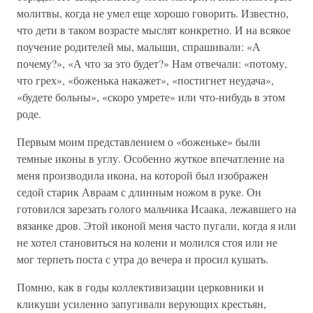
молитвы, когда не умел еще хорошо говорить. Известно,
что дети в таком возрасте мыслят конкретно. И на всякое
поучение родителей мы, малыши, спрашивали: «А
почему?», «А что за это будет?» Нам отвечали: «потому,
что грех», «боженька накажет», «постигнет неудача»,
«будете больны», «скоро умрете» или что-нибудь в этом
роде.
Первым моим представлением о «боженьке» были
темные иконы в углу. Особенно жуткое впечатление на
меня производила икона, на которой был изображен
седой старик Авраам с длинным ножом в руке. Он
готовился зарезать голого мальчика Исаака, лежавшего на
вязанке дров. Этой иконой меня часто пугали, когда я или
не хотел становиться на колени и молился стоя или не
мог терпеть поста с утра до вечера и просил кушать.
Помню, как в годы коллективизации церковники и
кликуши усиленно запугивали верующих крестьян,