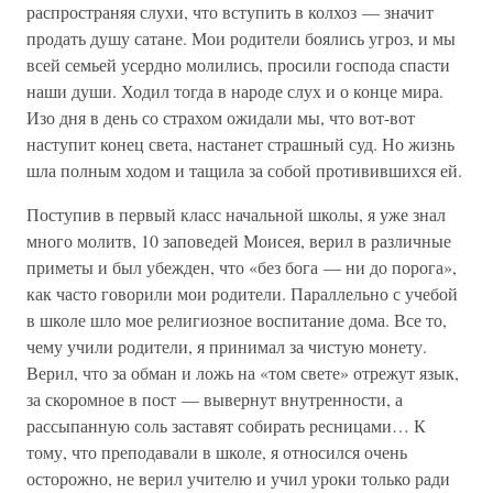
распространяя слухи, что вступить в колхоз — значит
продать душу сатане. Мои родители боялись угроз, и мы
всей семьей усердно молились, просили господа спасти
наши души. Ходил тогда в народе слух и о конце мира.
Изо дня в день со страхом ожидали мы, что вот-вот
наступит конец света, настанет страшный суд. Но жизнь
шла полным ходом и тащила за собой противившихся ей.
Поступив в первый класс начальной школы, я уже знал
много молитв, 10 заповедей Моисея, верил в различные
приметы и был убежден, что «без бога — ни до порога»,
как часто говорили мои родители. Параллельно с учебой
в школе шло мое религиозное воспитание дома. Все то,
чему учили родители, я принимал за чистую монету.
Верил, что за обман и ложь на «том свете» отрежут язык,
за скоромное в пост — вывернут внутренности, а
рассыпанную соль заставят собирать ресницами… К
тому, что преподавали в школе, я относился очень
осторожно, не верил учителю и учил уроки только ради