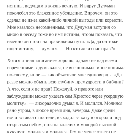
истины, ведущим в жизнь вечную. И вдруг Дулуман
поколебал это блаженное убеждение. Впрочем, он это
сделал не из-за какой-либо личной выгоды или корысти.
Мне казалось несомненным, что Дулуман вступил со
мною в беседу тоже во имя истины, чтобы показать, что
именно он стоит на правильном пути. «Да, да он тоже
ищет истину, — думал я. — Но кто же из нас прав?»
Хотя я и знал «писание» хорошо, однако не над всеми
изречениями задумывался, не все понимал, иное понимал
по-своему, иное — как объясняли мне единоверцы. «Да
разве можно объять всю глубину премудрости в библии?
А что, если я не прав? Пожалуй, о правоте или
заблуждении может указать сам Христос через усердную
молитву», — лихорадочно думал я. И молился. Молился
рано утром, в любое время дня, вечером. Даже среди
ночи вставал с постели, выходил за хату в огород и под
открытым небом, стоя на коленях в молодой высокой
кукурузе, молился и молился. Тем не менее ответа не