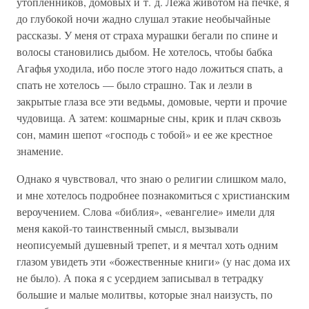
утопленников, домовых и т. д. Лежа животом на печке, я
до глубокой ночи жадно слушал этакие необычайные
рассказы. У меня от страха мурашки бегали по спине и
волосы становились дыбом. Не хотелось, чтобы бабка
Агафья уходила, ибо после этого надо ложиться спать, а
спать не хотелось — было страшно. Так и лезли в
закрытые глаза все эти ведьмы, домовые, черти и прочие
чудовища. А затем: кошмарные сны, крик и плач сквозь
сон, мамин шепот «господь с тобой» и ее же крестное
знамение.
Однако я чувствовал, что знаю о религии слишком мало,
и мне хотелось подробнее познакомиться с христианским
вероучением. Слова «библия», «евангелие» имели для
меня какой-то таинственный смысл, вызывали
неописуемый душевный трепет, и я мечтал хоть одним
глазом увидеть эти «божественные книги» (у нас дома их
не было). А пока я с усердием записывал в тетрадку
большие и малые молитвы, которые знал наизусть, по