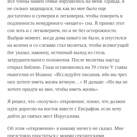
Все члены нашей семьи обрушились на меня. Правда, я
не сильно защищался, так как во мне было еще
достаточно и суеверия и легковерия, чтобы поверить в
подлинность немудреного «вещего» сна. Я принял этот
сон хоть и с легковерием, но и не без осторожности.
Выбрав момент, когда дома никого не было, я опустился
на колени и со слезами стал молиться, чтобы всемогущий
бог указал, наконец, истинный выход из столь
затруднительного положения. После молитвы наугад
открыл библию. Глаза остановились на 39 стихе V главы
евангелия от Иоанна: «Исследуйте писания, ибо вы чрез
них хотите иметь жизнь вечную…» И дальше: «Но вы не
хотите придти ко мне, чтобы иметь жизнь».
Я решил, что «получил» откровение, понял, что должен
идти дорогою на восток вместе с Евграфом, если хочу
дойти до святых мест Иерусалима.
Об этом «откровении» я никому ничего не сказал. Мне
предстояло проститься с моими сектантскими