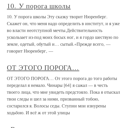
10. У порога школы
10. У порога школы Эту сказку творит Нюренберг.
Скажет он, что меня надо определить в институт, и я уже
во власти неотступной мечты.Действительность
ускользает из-под моих босых ног, и я гордо шествую по
земле, одетый, обутый и… сытый.«Прежде всего, —
говорит Нюренберг, —
ОТ ЭТОГО ПОРОГА…
ОТ ЭТОГО ПОРОГА… От этого порога до того работы
переделал я немало. Чинары [64] я сажал — в честь
твоего лица, что мне увидеть предстояло. Пока я отыскал
твои следы и шел за ними, призванный тобою,
состарился я. Волосы седы. Ступни мои изнурены
ходьбою. И всё ж от этой улицы