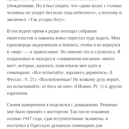
убеждениями. Но я был уверен, что «даже волос с головы
человека не упадет без воли отца небесного», а поэтому и
заключил: «Так угодно богу».
В последнее время я редко посещал собрания
евангелистов и наконец вовсе перестал туда ходить. Мои
единоверцы недоумевали и боялись, чтобы я не вернулся
в «мир» — в православие. Но именно это и случилось. Я
подыскивал и находил в «священном писании» много
мест, которые, казалось, повелевали мне идти в
семинарию: «Все испытайте, хорошего держитесь» (I
Фессал., V, 21); «Возлюбленные! Не всякому духу верьте,
но испытывайте, от бога ли они» (I Иоанн, IV, 1) и другие
изречения.
Своим намерением я поделился с домашними. Решение
мое было принято с восторгом. Так после покаяния
осенью 1947 года, сдав вступительные экзамены, я
поступил в Одесскую духовную семинарию для