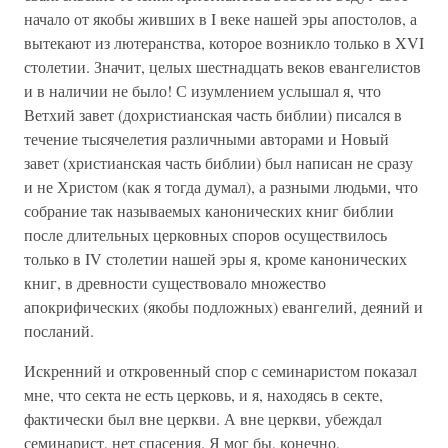
начало от якобы живших в I веке нашей эры апостолов, а
вытекают из лютеранства, которое возникло только в XVI
столетии. Значит, целых шестнадцать веков евангелистов
и в наличии не было! С изумлением услышал я, что
Ветхий завет (дохристианская часть библии) писался в
течение тысячелетия различными авторами и Новый
завет (христианская часть библии) был написан не сразу
и не Христом (как я тогда думал), а разными людьми, что
собрание так называемых канонических книг библии
после длительных церковных споров осуществилось
только в IV столетии нашей эры я, кроме канонических
книг, в древности существовало множество
апокрифических (якобы подложных) евангелий, деяний и
посланий.
Искренний и откровенный спор с семинаристом показал
мне, что секта не есть церковь, и я, находясь в секте,
фактически был вне церкви. А вне церкви, убеждал
семинарист, нет спасения. Я мог бы, конечно,