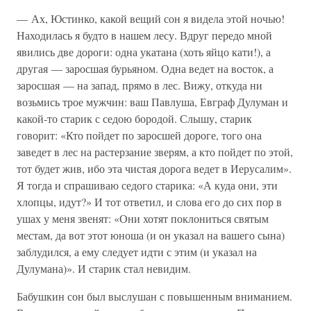
— Ах, Юстинко, какой вещий сон я видела этой ночью!
Находилась я будто в нашем лесу. Вдруг передо мной
явились две дороги: одна укатана (хоть яйцо кати!), а
другая — заросшая бурьяном. Одна ведет на восток, а
заросшая — на запад, прямо в лес. Вижу, откуда ни
возьмись трое мужчин: ваш Павлуша, Евграф Дулуман и
какой-то старик с седою бородой. Слышу, старик
говорит: «Кто пойдет по заросшей дороге, того она
заведет в лес на растерзание зверям, а кто пойдет по этой,
тот будет жив, ибо эта чистая дорога ведет в Иерусалим».
Я тогда и спрашиваю седого старика: «А куда они, эти
хлопцы, идут?» И тот ответил, и слова его до сих пор в
ушах у меня звенят: «Они хотят поклониться святым
местам, да вот этот юноша (и он указал на вашего сына)
заблудился, а ему следует идти с этим (и указал на
Дулумана)». И старик стал невидим.
Бабушкин сон был выслушан с повышенным вниманием.