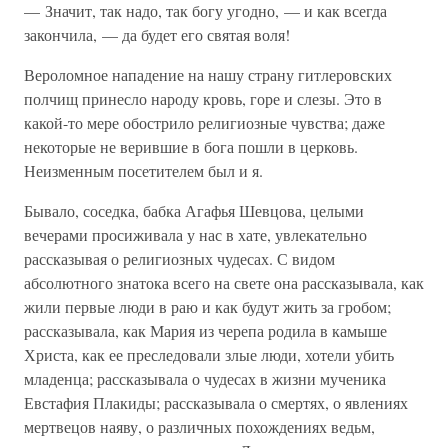
— Значит, так надо, так богу угодно, — и как всегда
закончила, — да будет его святая воля!
Вероломное нападение на нашу страну гитлеровских
полчищ принесло народу кровь, горе и слезы. Это в
какой-то мере обострило религиозные чувства; даже
некоторые не верившие в бога пошли в церковь.
Неизменным посетителем был и я.
Бывало, соседка, бабка Агафья Шевцова, целыми
вечерами просиживала у нас в хате, увлекательно
рассказывая о религиозных чудесах. С видом
абсолютного знатока всего на свете она рассказывала, как
жили первые люди в раю и как будут жить за гробом;
рассказывала, как Мария из черепа родила в камыше
Христа, как ее преследовали злые люди, хотели убить
младенца; рассказывала о чудесах в жизни мученика
Евстафия Плакиды; рассказывала о смертях, о явлениях
мертвецов наяву, о различных похождениях ведьм,