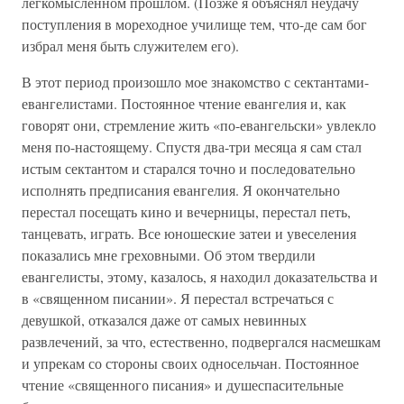
легкомысленном прошлом. (Позже я объяснял неудачу
поступления в мореходное училище тем, что-де сам бог
избрал меня быть служителем его).
В этот период произошло мое знакомство с сектантами-
евангелистами. Постоянное чтение евангелия и, как
говорят они, стремление жить «по-евангельски» увлекло
меня по-настоящему. Спустя два-три месяца я сам стал
истым сектантом и старался точно и последовательно
исполнять предписания евангелия. Я окончательно
перестал посещать кино и вечерницы, перестал петь,
танцевать, играть. Все юношеские затеи и увеселения
показались мне греховными. Об этом твердили
евангелисты, этому, казалось, я находил доказательства и
в «священном писании». Я перестал встречаться с
девушкой, отказался даже от самых невинных
развлечений, за что, естественно, подвергался насмешкам
и упрекам со стороны своих односельчан. Постоянное
чтение «священного писания» и душеспасительные