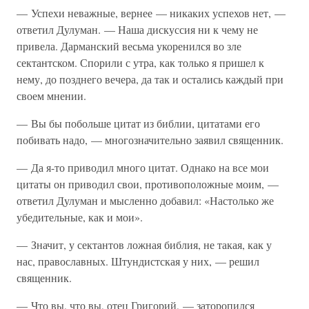
— Успехи неважные, вернее — никаких успехов нет, —
ответил Дулуман. — Наша дискуссия ни к чему не
привела. Дарманский весьма укоренился во зле
сектантском. Спорили с утра, как только я пришел к
нему, до позднего вечера, да так и остались каждый при
своем мнении.
— Вы бы побольше цитат из библии, цитатами его
побивать надо, — многозначительно заявил священник.
— Да я-то приводил много цитат. Однако на все мои
цитаты он приводил свои, противоположные моим, —
ответил Дулуман и мысленно добавил: «Настолько же
убедительные, как и мои».
— Значит, у сектантов ложная библия, не такая, как у
нас, православных. Штундистская у них, — решил
священник.
— Что вы, что вы, отец Григорий, — заторопился