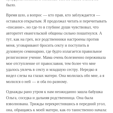
было.
Время шло, а вопрос — кто прав, кто заблуждается —
оставался открытым. Я продолжал читать и перечитывать
«писание», но где-то в глубине души чувствовал, что
авторитет евангельской общины сильно пошатнулся. А
тут, как на грех, все родственники настроены против
меня, уговаривают бросить секту и поступить в
духовную семинарию, где будто излагается правильное
религиозное учение. Мама очень болезненно переживала
мое отступление от православия, тем более что мне
удалось увлечь в секту и младшую сестру. Нередко я
видел слезы на глазах матери. Она молилась обо мне, а я
молился о ней — и оба по-разному.
Однажды рано утром к нам неожиданно зашла бабушка
Ольга, соседка и дальняя родственница. Она была
взволнована. Трижды перекрестившись в передний угол,
она, обращаясь к моей матери, как-то таинственно начала: