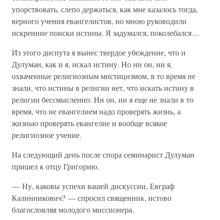
упорствовать, слепо держаться, как мне казалось тогда,
верного учения евангелистов, но мною руководили
искренние поиски истины. Я задумался, поколебался…
Из этого диспута я вынес твердое убеждение, что и
Дулуман, как и я, искал истину. Но ни он, ни я,
охваченные религиозным мистицизмом, в то время не
знали, что истины в религии нет, что искать истину в
религии бессмысленно. Ни он, ни я еще не знали в то
время, что не евангелием надо проверять жизнь, а
жизнью проверять евангелие и вообще всякое
религиозное учение.
На следующий день после спора семинарист Дулуман
пришел к отцу Григорию.
— Ну, каковы успехи вашей дискуссии, Евграф
Калинникович? — спросил священник, истово
благословляя молодого миссионера.