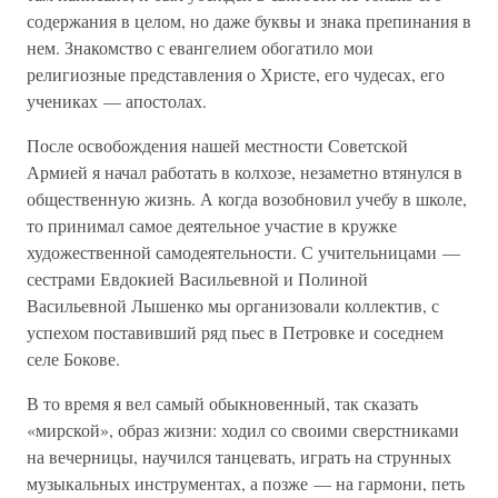
содержания в целом, но даже буквы и знака препинания в
нем. Знакомство с евангелием обогатило мои
религиозные представления о Христе, его чудесах, его
учениках — апостолах.
После освобождения нашей местности Советской
Армией я начал работать в колхозе, незаметно втянулся в
общественную жизнь. А когда возобновил учебу в школе,
то принимал самое деятельное участие в кружке
художественной самодеятельности. С учительницами —
сестрами Евдокией Васильевной и Полиной
Васильевной Лышенко мы организовали коллектив, с
успехом поставивший ряд пьес в Петровке и соседнем
селе Бокове.
В то время я вел самый обыкновенный, так сказать
«мирской», образ жизни: ходил со своими сверстниками
на вечерницы, научился танцевать, играть на струнных
музыкальных инструментах, а позже — на гармони, петь