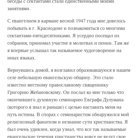
беседы с сектантами стали единственными моими
занятиями.
С евангелием в кармане весной 1947 года мне довелось
побывать в г. Краснодоне и познакомиться со многими
сектантами-пятидесятниками. Я усердно посещал их
собрания, принимал участие в молитвах и пении. Там же
я впервые услышал так называемое чудоговорение на
иных языках.
Вернувшись домой, я возглавил образовавшуюся в нашем
селе небольшую евангельскую общину. Это стало
известно местному православному священнику
Григорию Жебановскому. Он послал ко мне только что
окончившего духовную семинарию Евграфа Дулумана
(которого я знал и раньше) с целью наставить меня на
путь истины. В спорах с семинаристом обнаружился мой
религиозный фанатизм и незнание сути христианства. Я
был очень удивлен, когда узнал, что все так называемые
евангельские течения христианства вовсе не ведут свое