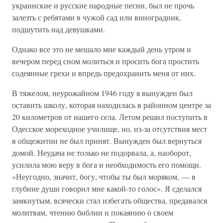
украинские и русские народные песни, был не прочь
залезть с ребятами в чужой сад или виноградник,
подшутить над девушками.
Однако все это не мешало мне каждый день утром и
вечером перед сном молиться и просить бога простить
содеянные грехи и впредь предохранить меня от них.
В тяжелом, неурожайном 1946 году я вынужден был
оставить школу, которая находилась в районном центре за
20 километров от нашего села. Летом решил поступить в
Одесское мореходное училище, но, из-за отсутствия мест
в общежитии не был принят. Вынужден был вернуться
домой. Неудача не только не подорвала, а, наоборот,
усилила мою веру в бога и необходимость его помощи.
«Неугодно, значит, богу, чтобы ты был моряком, — в
глубине души говорил мне какой-то голос». Я сделался
замкнутым, всячески стал избегать общества, предавался
молитвам, чтению библии и покаянию о своем