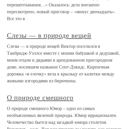
перешептывания…» Оказалось: дело внезапно
пересмотрено, новый приговор – «минус двенадцать».
Все это в
Слезы — в природе вещей
Слезы — в природе вещей Виктор поселился в
Танбридж-Уэллсе вместе с моими бабушкой и дедушкой,
моим отцом и дядьями в арендованном пригородном
доме, носившем название Сент-Дэвидс. Кирпичная
дорожка «в елочку» вела к крыльцу от калитки между
живыми изгородями из бирючины.
О природе смешного
О природе смешного Юмор – одно из самых
необъяснимых явлений природы. Юмор иррационален.
Человечество бьется над загадкой юмора столетия.
Результат – ноль. Вот вам пример: вы видите, как человек