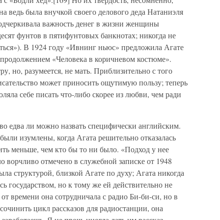
она ведь была внучкой своего делового деда Натаниэля
 подчеркивала важность денег в жизни женщины
десят фунтов в пятифунтовых банкнотах; никогда не
иться»). В 1924 году «Ивнинг ньюс» предложила Агате
с продолжением «Человека в коричневом костюме».
ру, но, разумеется, не мать. Приблизительно с того
писательство может приносить ощутимую пользу; теперь
оляла себе писать что-либо скорее из любви, чем ради
тво едва ли можно назвать специфически английским.
, были изумлены, когда Агата решительно отказалась
ить меньше, чем кто бы то ни было. «Подход у нее
 ворчливо отмечено в служебной записке от 1948
была структурой, близкой Агате по духу; Агата никогда
сь государством, но к тому же ей действительно не
 от времени она сотрудничала с радио Би-би-си, но в
м сочинить цикл рассказов для радиостанции, она
 заработаешь. Я не прочь иногда дать им рассказ-