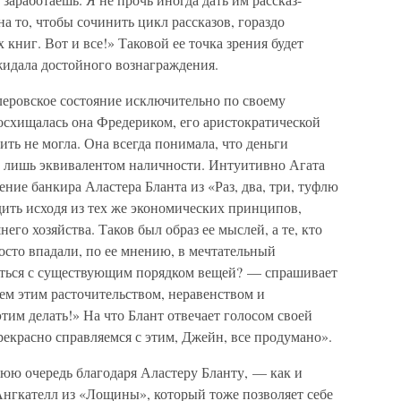
на то, чтобы сочинить цикл рассказов, гораздо
 книг. Вот и все!» Таковой ее точка зрения будет
ожидала достойного вознаграждения.
леровское состояние исключительно по своему
осхищалась она Фредериком, его аристократической
ить не могла. Она всегда понимала, что деньги
й лишь эквивалентом наличности. Интуитивно Агата
ние банкира Аластера Бланта из «Раз, два, три, туфлю
одить исходя из тех же экономических принципов,
его хозяйства. Таков был образ ее мыслей, а те, кто
осто впадали, по ее мнению, в мечтательный
иться с существующим порядком вещей? — спрашивает
ем этим расточительством, неравенством и
тим делать!» На что Блант отвечает голосом своей
екрасно справляемся с этим, Джейн, все продумано».
юю очередь благодаря Аластеру Бланту, — как и
Ангкателл из «Лощины», который тоже позволяет себе