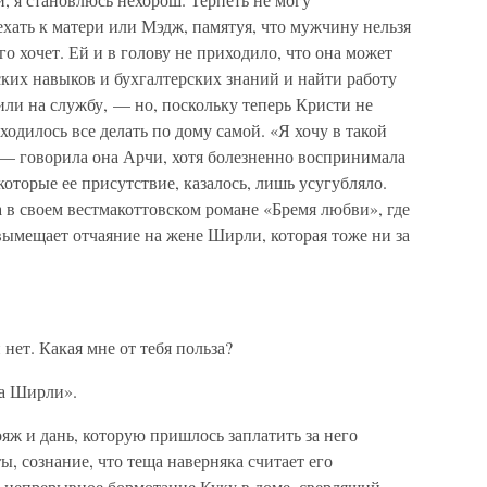
ехать к матери или Мэдж, памятуя, что мужчину нельзя
го хочет. Ей и в голову не приходило, что она может
ских навыков и бухгалтерских знаний и найти работу
ли на службу, — но, поскольку теперь Кристи не
ходилось все делать по дому самой. «Я хочу в такой
 — говорила она Арчи, хотя болезненно воспринимала
оторые ее присутствие, казалось, лишь усугубляло.
 в своем вестмакоттовском романе «Бремя любви», где
вымещает отчаяние на жене Ширли, которая тоже ни за
нет. Какая мне от тебя польза?
а Ширли».
ж и дань, которую пришлось заплатить за него
, сознание, что теща наверняка считает его
, непрерывное бормотание Куку в доме, сверлящий