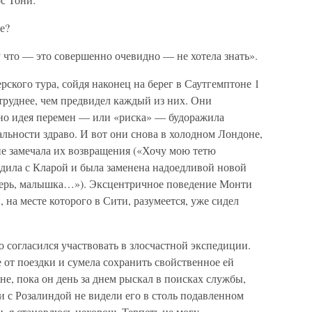
е?
у что — это совершенно очевидно — не хотела знать».
рского тура, сойдя наконец на берег в Саутгемптоне 1
 труднее, чем предвидел каждый из них. Они
 но идея перемен — или «риска» — будоражила
альности здраво. И вот они снова в холодном Лондоне,
не замечала их возвращения («Хочу мою тетю
дила с Кларой и была заменена надоедливой новой
перь, малышка…»). Эксцентричное поведение Монти
 на месте которого в Сити, разумеется, уже сидел
о согласился участвовать в злосчастной экспедиции.
е от поездки и сумела сохранить свойственное ей
не, пока он день за днем рыскал в поисках службы,
и с Розалиндой не видели его в столь подавленном
и, я становлюсь нехорош. Терпеть не могу