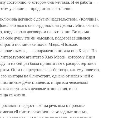
му состоянию, о котором она мечтала. И ее работа —
 этом условии — продвигалась отлично.
заключила договор с другим издательством, «Коллинз»,
Довольно долго она сердилась на Джона Лейна, считая,
, когда связал договором на пять книг. Во время
ила себе душу этими мыслями, подогревавшимися
 вопрос о постановке пьесы Мэдж. «Похоже,
ма полезными», — раздраженно писала она Кларе. По
в литературное агентство Хью Мэсси, которому Иден
ду, и на сей раз была принята там с распростертыми
ом. Он и не представлял себе тогда, как ему повезло,
его конторы на Флит-стрит, однако отнесся к ней с
л истинным джентльменом, и притом человеком
огла вступить в деловые отношения, и он
онца ее жизни.
роявляла твердость, когда речь шла о продаже
помогал ей писать лаконичные холодные письма,
 с «Бодли хед».[169] Но их твердость, несомненно,