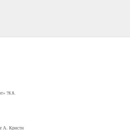
т» ?8.8.
е А. Кристи