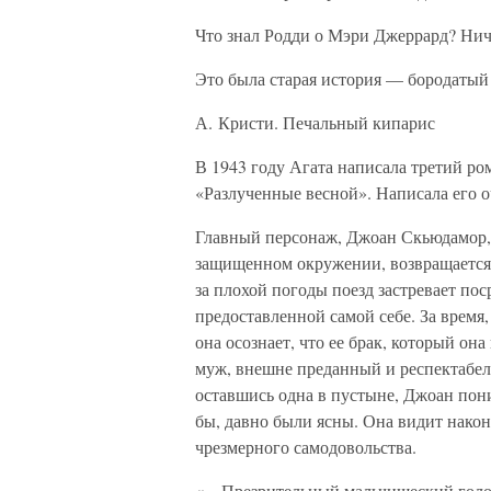
Что знал Родди о Мэри Джеррард? Ниче
Это была старая история — бородатый
А. Кристи. Печальный кипарис
В 1943 году Агата написала третий р
«Разлученные весной». Написала его о
Главный персонаж, Джоан Скьюдамор,
защищенном окружении, возвращается д
за плохой погоды поезд застревает пос
предоставленной самой себе. За время
она осознает, что ее брак, который он
муж, внешне преданный и респектабе
оставшись одна в пустыне, Джоан пони
бы, давно были ясны. Она видит након
чрезмерного самодовольства.
«…Презрительный мальчишеский голо