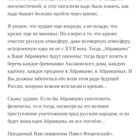
нигилистичной, и этот нигилизм надо было изжить, как
надо бывает болезни пройти через кризис.
Я уверен, что худшее еще впереди, а не позади, что
кризис еще не миновал. Но я верю в то, что кризис
очистит русскую атмосферу, даже всемирную атмосферу,
испорченную едва ли не с XVII века. Тогда „Абрамцево“
и Ваше Абрамцево будут оценены; тогда будут холить и
беречь каждое бревнышко Аксаковского дома, каждую
картину, каждое предание в Абрамцеве, в Абрамцевых. И
Вы должны заботиться обо всем этом ради будущей
России, вопреки всяким возгласам и крикам…
Скажу худшее. Если бы Абрамцево уничтожить
физически, то и тогда, несмотря на это великое
преступление уничтожения пред русским народом, если
будет жива идея Абрамцева, не все погибло…
Преданный Вам священник Павел Флоренский».