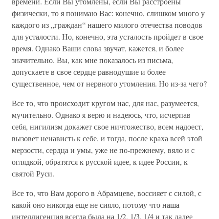
времени. Если Вы утомлены, если Вы расстроены
физически, то я понимаю Вас: конечно, слишком много у
каждого из „граждан“ нашего милого отечества поводов
для усталости. Но, конечно, эта усталость пройдет в свое
время. Однако Ваши слова звучат, кажется, и более
значительно. Вы, как мне показалось из письма,
допускаете в свое сердце равнодушие и более
существенное, чем от нервного утомления. Но из-за чего?
Все то, что происходит кругом нас, для нас, разумеется,
мучительно. Однако я верю и надеюсь, что, исчерпав
себя, нигилизм докажет свое ничтожество, всем надоест,
вызовет ненависть к себе, и тогда, после краха всей этой
мерзости, сердца и умы, уже не по-прежнему, вяло и с
оглядкой, обратятся к русской идее, к идее России, к
святой Руси.
Все то, что Вам дорого в Абрамцеве, воссияет с силой, с
какой оно никогда еще не сияло, потому что наша
интеллигенция всегда была на 1/2, 1/3, 1/4 и так далее