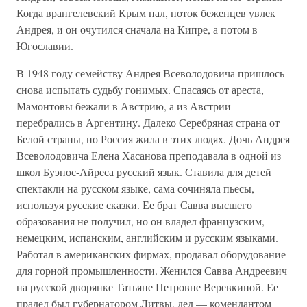
Когда врангелевский Крым пал, поток беженцев увлек
Андрея, и он очутился сначала на Кипре, а потом в
Югославии.
В 1948 году семейству Андрея Всеволодовича пришлось
снова испытать судьбу гонимых. Спасаясь от ареста,
Мамонтовы бежали в Австрию, а из Австрии
перебрались в Аргентину. Далеко Серебряная страна от
Белой страны, но Россия жила в этих людях. Дочь Андрея
Всеволодовича Елена Хасанова преподавала в одной из
школ Буэнос-Айреса русский язык. Ставила для детей
спектакли на русском языке, сама сочиняла пьесы,
используя русские сказки. Ее брат Савва высшего
образования не получил, но он владел французским,
немецким, испанским, английским и русским языками.
Работал в американских фирмах, продавал оборудование
для горной промышленности. Женился Савва Андреевич
на русской дворянке Татьяне Петровне Веревкиной. Ее
прадед был губернатором Литвы, дед — комендантом