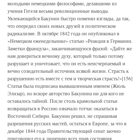
молодыми немецкими философами, делавшими из
учения Гегеля весьма революционные выводы.
Увлекающийся Бакунин быстро поменял взгляды, да так,
что опередил своих новых друзей в политическом
радикализме. В октябре 1842 года он опубликовал в
«Немецком еженедельнике» статью «Реакция в Германии.
Заметки француза», заканчивающуюся фразой: «Дайте же
нам довериться вечному духу, который только потому
разрушает и уничтожает, что он есть неисчерпаемый и
вечно созидательный источник всякой жизни. Страсть к
разрушению есть вместе с тем и творческая страсть!»[156]
Статья была подписана вымышленным именем (Жюль
Элизар), но вскоре авторство Бакунина ни для кого не
оставалось тайной. После столь крамольной статьи
возвращаться в Россию означало тотчас оказаться в
Восточной Сибири. Бакунин решил, не спрашивая
разрешения русских мастей, остаться в Европе, за что в
декабре 1844 года Правительствующий сенат заочно
приговорил его к лишению всех прав состояния,