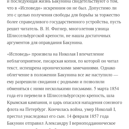
и последующая жизнь Бакунина свидетельствуют о том,
что в «Исповеди» искренним он не был. Допустимо ли
это с целью получения свободы для борьбы за торжество
более справедливого государственного устройства, пусть
решит читатель. В. Н. Фигнер, многолетняя узница
Шлиссельбургской крепости, не нашла достаточных
аргументов для оправдания Бакунина.
«Исповедь» произвела на Николая I впечатление
неблагоприятное, писарская копия, по которой он читал
текст, испещрена ироническими замечаниями. Однако
облегчение в положении Бакунина все же наступило —
ему разрешили свидания с родными и позволили
обменяться с ними несколькими письмами. 5 марта 1854
года его перевели в Шлиссельбургскую крепость, шла
Крымская кампания, и царь опасался нападения союзного
флота на Петербург. Кончилась война, умер Николай I,
престол унаследовал его сын. 14 февраля 1857 года
Бакунин отправил Александру I верноподданническое