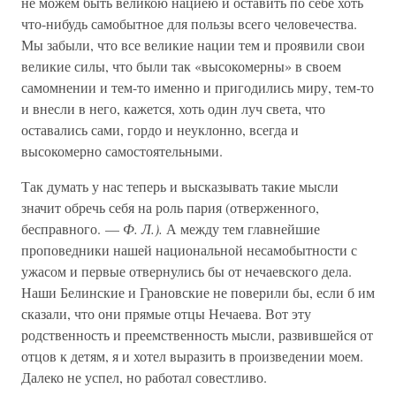
не можем быть великою нациею и оставить по себе хоть
что-нибудь самобытное для пользы всего человечества.
Мы забыли, что все великие нации тем и проявили свои
великие силы, что были так «высокомерны» в своем
самомнении и тем-то именно и пригодились миру, тем-то
и внесли в него, кажется, хоть один луч света, что
оставались сами, гордо и неуклонно, всегда и
высокомерно самостоятельными.
Так думать у нас теперь и высказывать такие мысли
значит обречь себя на роль пария (отверженного,
бесправного. —
Ф. Л.).
А между тем главнейшие
проповедники нашей национальной несамобытности с
ужасом и первые отвернулись бы от нечаевского дела.
Наши Белинские и Грановские не поверили бы, если б им
сказали, что они прямые отцы Нечаева. Вот эту
родственность и преемственность мысли, развившейся от
отцов к детям, я и хотел выразить в произведении моем.
Далеко не успел, но работал совестливо.