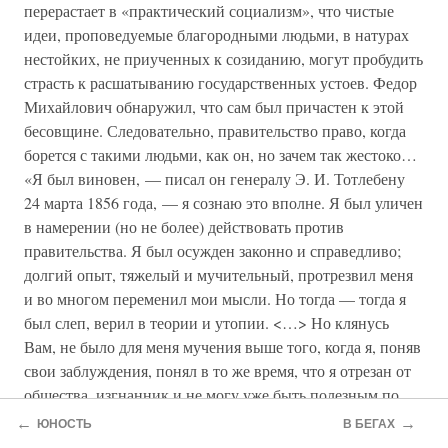
перерастает в «практический социализм», что чистые
идеи, проповедуемые благородными людьми, в натурах
нестойких, не приученных к созиданию, могут пробудить
страсть к расшатыванию государственных устоев. Федор
Михайлович обнаружил, что сам был причастен к этой
бесовщине. Следовательно, правительство право, когда
борется с такими людьми, как он, но зачем так жестоко…
«Я был виновен, — писал он генералу Э. И. Тотлебену
24 марта 1856 года, — я сознаю это вполне. Я был уличен
в намерении (но не более) действовать против
правительства. Я был осужден законно и справедливо;
долгий опыт, тяжелый и мучительный, протрезвил меня
и во многом переменил мои мысли. Но тогда — тогда я
был слеп, верил в теории и утопии. <…> Но клянусь
Вам, не было для меня мучения выше того, когда я, поняв
свои заблуждения, понял в то же время, что я отрезан от
общества, изгнанник и не могу уже быть полезным по
мере моих сил, желаний и способностей. Я знаю, что был
←
→
ЮНОСТЬ
В БЕГАХ
осужден справедливо, но я был осужден за мечты, за