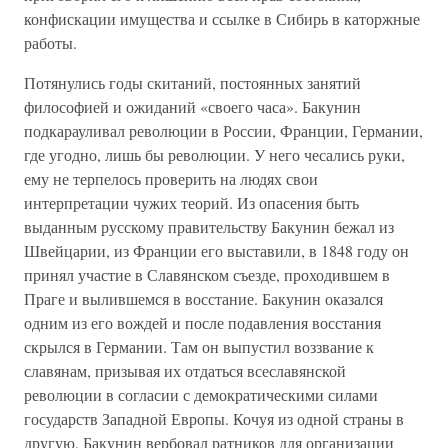
конфискации имущества и ссылке в Сибирь в каторжные
работы.
Потянулись годы скитаний, постоянных занятий
философией и ожиданий «своего часа». Бакунин
подкарауливал революции в России, Франции, Германии,
где угодно, лишь бы революции. У него чесались руки,
ему не терпелось проверить на людях свои
интерпретации чужих теорий. Из опасения быть
выданным русскому правительству Бакунин бежал из
Швейцарии, из Франции его выставили, в 1848 году он
принял участие в Славянском съезде, проходившем в
Праге и вылившемся в восстание. Бакунин оказался
одним из его вождей и после подавления восстания
скрылся в Германии. Там он выпустил воззвание к
славянам, призывая их отдаться всеславянской
революции в согласии с демократическими силами
государств Западной Европы. Кочуя из одной страны в
другую, Бакунин вербовал ратников для организации