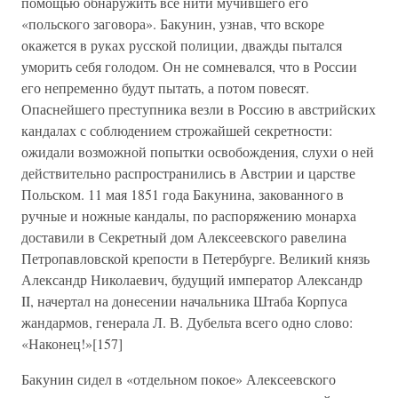
помощью обнаружить все нити мучившего его
«польского заговора». Бакунин, узнав, что вскоре
окажется в руках русской полиции, дважды пытался
уморить себя голодом. Он не сомневался, что в России
его непременно будут пытать, а потом повесят.
Опаснейшего преступника везли в Россию в австрийских
кандалах с соблюдением строжайшей секретности:
ожидали возможной попытки освобождения, слухи о ней
действительно распространились в Австрии и царстве
Польском. 11 мая 1851 года Бакунина, закованного в
ручные и ножные кандалы, по распоряжению монарха
доставили в Секретный дом Алексеевского равелина
Петропавловской крепости в Петербурге. Великий князь
Александр Николаевич, будущий император Александр
II, начертал на донесении начальника Штаба Корпуса
жандармов, генерала Л. В. Дубельта всего одно слово:
«Наконец!»[157]
Бакунин сидел в «отдельном покое» Алексеевского