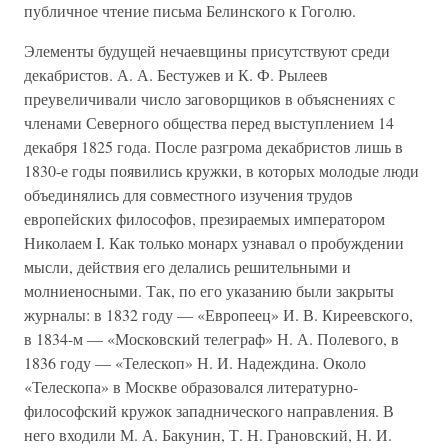
публичное чтение письма Белинского к Гоголю.
Элементы будущей нечаевщины присутствуют среди
декабристов. А. А. Бестужев и К. Ф. Рылеев
преувеличивали число заговорщиков в объяснениях с
членами Северного общества перед выступлением 14
декабря 1825 года. После разгрома декабристов лишь в
1830-е годы появились кружки, в которых молодые люди
объединялись для совместного изучения трудов
европейских философов, презираемых императором
Николаем I. Как только монарх узнавал о пробуждении
мысли, действия его делались решительными и
молниеносными. Так, по его указанию были закрыты
журналы: в 1832 году — «Европеец» И. В. Киреевского,
в 1834-м — «Московский телеграф» Н. А. Полевого, в
1836 году — «Телескоп» Н. И. Надеждина. Около
«Телескопа» в Москве образовался литературно-
философский кружок западнического направления. В
него входили М. А. Бакунин, Т. Н. Грановский, Н. И.