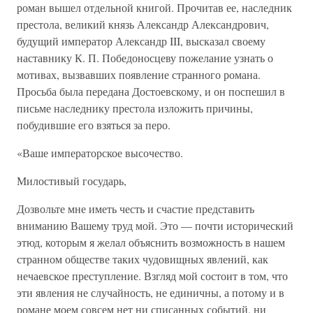
роман вышел отдельной книгой. Прочитав ее, наследник
престола, великий князь Александр Александрович,
будущий император Александр III, высказал своему
наставнику К. П. Победоносцеву пожелание узнать о
мотивах, вызвавших появление странного романа.
Просьба была передана Достоевскому, и он поспешил в
письме наследнику престола изложить причины,
побудившие его взяться за перо.
«Ваше императорское высочество.
Милостивый государь,
Дозвольте мне иметь честь и счастие представить
вниманию Вашему труд мой. Это — почти исторический
этюд, которым я желал объяснить возможность в нашем
странном обществе таких чудовищных явлений, как
нечаевское преступление. Взгляд мой состоит в том, что
эти явления не случайность, не единичны, а потому и в
романе моем совсем нет ни списанных событий, ни