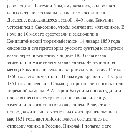
революции в Богемии (там, ему казалось, она вот-вот
вспыхнет), но его планы разрушило восстание в
Дрездене, разразившееся весной 1849 года. Бакунин
устремился в Саксонию, чтобы возглавить мятежников. В
ночь на 10 мая его арестовали и заключили в
Кенигштейнский тюремный замок. 14 января 1850 года
саксонский суд приговорил русского бунтаря к смертной
казни через повешение, в апреле 1850 года казнь
заменили пожизненным заключением. Через полтора
месяца Бакунина передали австрийским властям. 14 июля
1850 года его поместили в Пражскую крепость, 14 марта
1851 года перевели в Ольмюц и приковали цепью к стене
тюремной камеры. В Австрии Бакунина вновь судили и
после вынесения смертного приговора виселицу
заменили пожизненным заключением. Вследствие
непродолжительных хлопот русского правительства в
мае 1851 года австрийские власти согласились на
отправку узника в Россию. Николай I полагал с его