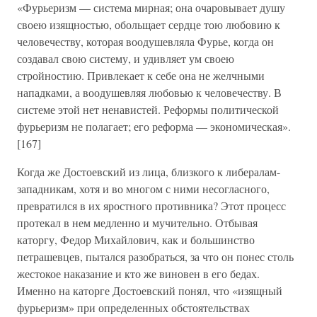
«Фурьеризм — система мирная; она очаровывает душу
своею изящностью, обольщает сердце тою любовию к
человечеству, которая воодушевляла Фурье, когда он
создавал свою систему, и удивляет ум своею
стройностию. Привлекает к себе она не желчными
нападками, а воодушевляя любовью к человечеству. В
системе этой нет ненавистей. Реформы политической
фурьеризм не полагает; его реформа — экономическая».
[167]
Когда же Достоевский из лица, близкого к либералам-
западникам, хотя и во многом с ними несогласного,
превратился в их яростного противника? Этот процесс
протекал в нем медленно и мучительно. Отбывая
каторгу, Федор Михайлович, как и большинство
петрашевцев, пытался разобраться, за что он понес столь
жестокое наказание и кто же виновен в его бедах.
Именно на каторге Достоевский понял, что «изящный
фурьеризм» при определенных обстоятельствах