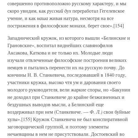
совершенно противоположно русскому характеру, и мы
скоро увидим, как
русский дух
переработал Гегелевское
учение, и как
наша
живая натура, несмотря на все
пострижения в философские монахи, берет свое».[154]
Западнический кружок, из которого вышли «Белинские и
Грановские», воспитал виднейших славянофилов
Аксакова, Каткова и не только их. Молодые люди
изучали отвлеченные философские построения великих
немцев и пытались перенести их на русскую почву. До
кончины Н. В. Станкевича, последовавшей в 1840 году,
участники кружка, высоко чтя ум и дарования своего
молодого руководителя, вели жаркие споры, но «Бакунин
не доходил при Станкевиче до крайне безжизненных и
бездушных выводов мысли, а Белинский еще
воздерживал при нем (Станкевиче. —
Ф. Л.)
свои буйные
хулы».[155] Кружок Станкевича не был конспиративной
заговорщической группой, и поэтому элементы
нечаевщины в нем не присутствовали. Достоевский во