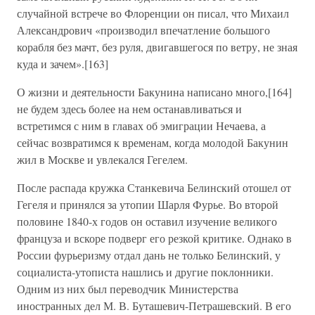
случайной встрече во Флоренции он писал, что Михаил
Александрович «производил впечатление большого
корабля без мачт, без руля, двигавшегося по ветру, не зная
куда и зачем».[163]
О жизни и деятельности Бакунина написано много,[164]
не будем здесь более на нем останавливаться и
встретимся с ним в главах об эмиграции Нечаева, а
сейчас возвратимся к временам, когда молодой Бакунин
жил в Москве и увлекался Гегелем.
После распада кружка Станкевича Белинский отошел от
Гегеля и принялся за утопии Шарля Фурье. Во второй
половине 1840-х годов он оставил изучение великого
француза и вскоре подверг его резкой критике. Однако в
России фурьеризму отдал дань не только Белинский, у
социалиста-утописта нашлись и другие поклонники.
Одним из них был переводчик Министерства
иностранных дел М. В. Буташевич-Петрашевский. В его