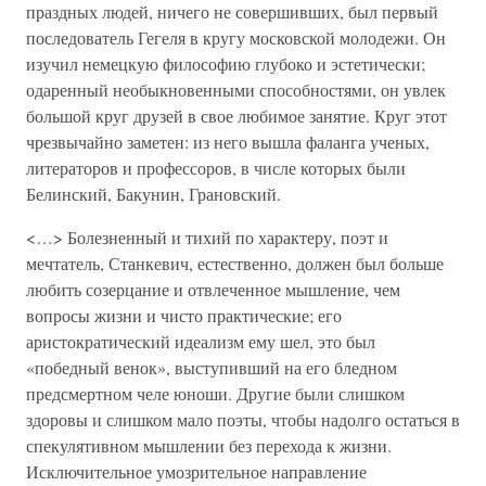
праздных людей, ничего не совершивших, был первый
последователь Гегеля в кругу московской молодежи. Он
изучил немецкую философию глубоко и эстетически;
одаренный необыкновенными способностями, он увлек
большой круг друзей в свое любимое занятие. Круг этот
чрезвычайно заметен: из него вышла фаланга ученых,
литераторов и профессоров, в числе которых были
Белинский, Бакунин, Грановский.
<…> Болезненный и тихий по характеру, поэт и
мечтатель, Станкевич, естественно, должен был больше
любить созерцание и отвлеченное мышление, чем
вопросы жизни и чисто практические; его
аристократический идеализм ему шел, это был
«победный венок», выступивший на его бледном
предсмертном челе юноши. Другие были слишком
здоровы и слишком мало поэты, чтобы надолго остаться в
спекулятивном мышлении без перехода к жизни.
Исключительное умозрительное направление