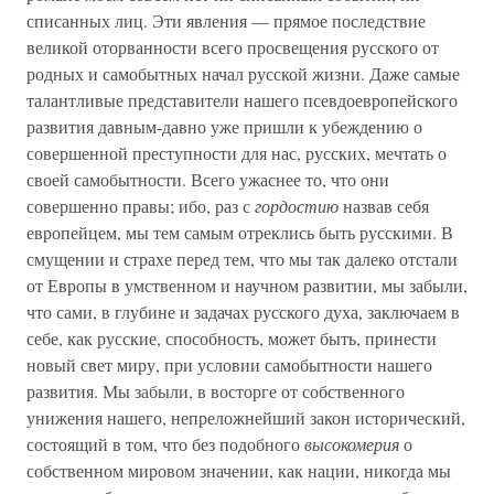
списанных лиц. Эти явления — прямое последствие
великой оторванности всего просвещения русского от
родных и самобытных начал русской жизни. Даже самые
талантливые представители нашего псевдоевропейского
развития давным-давно уже пришли к убеждению о
совершенной преступности для нас, русских, мечтать о
своей самобытности. Всего ужаснее то, что они
совершенно правы; ибо, раз с
гордостию
назвав себя
европейцем, мы тем самым отреклись быть русскими. В
смущении и страхе перед тем, что мы так далеко отстали
от Европы в умственном и научном развитии, мы забыли,
что сами, в глубине и задачах русского духа, заключаем в
себе, как русские, способность, может быть, принести
новый свет миру, при условии самобытности нашего
развития. Мы забыли, в восторге от собственного
унижения нашего, непреложнейший закон исторический,
состоящий в том, что без подобного
высокомерия
о
собственном мировом значении, как нации, никогда мы