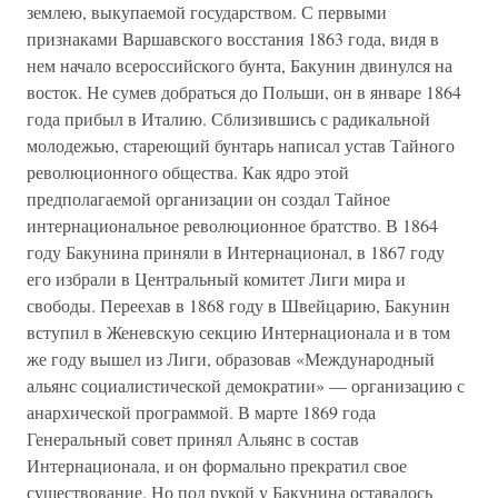
землею, выкупаемой государством. С первыми
признаками Варшавского восстания 1863 года, видя в
нем начало всероссийского бунта, Бакунин двинулся на
восток. Не сумев добраться до Польши, он в январе 1864
года прибыл в Италию. Сблизившись с радикальной
молодежью, стареющий бунтарь написал устав Тайного
революционного общества. Как ядро этой
предполагаемой организации он создал Тайное
интернациональное революционное братство. В 1864
году Бакунина приняли в Интернационал, в 1867 году
его избрали в Центральный комитет Лиги мира и
свободы. Переехав в 1868 году в Швейцарию, Бакунин
вступил в Женевскую секцию Интернационала и в том
же году вышел из Лиги, образовав «Международный
альянс социалистической демократии» — организацию с
анархической программой. В марте 1869 года
Генеральный совет принял Альянс в состав
Интернационала, и он формально прекратил свое
существование. Но под рукой у Бакунина оставалось