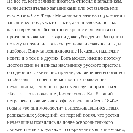
Не все те, кого великий писатель относил к западникам,
были действительно западниками или оставались ими
всю жизнь. Сам Федор Михайлович начинал с увлечений
западничеством, уж кто — кто, а он превосходно знал,
как со временем абсолютно искренне изменяются на
противоположные взгляды и даже убеждения. Западники
потому и появились, что существовали славянофилы, и
наоборот. Вину за возникновение Нечаевых надлежит
искать и в тех и в других. Быть может, именно поэтому
Достоевский не написал наследнику русского престола
об одной из главнейших причин, заставившей его взяться
за «Бесов», — своей причастности к появлению
нечаевщины, в чем он не раз имел случай признаться.
«Бесы» — это покаяние Достоевского. Как бывший
петрашевец, как человек, сформировавшийся в 1840-е
годы и «во дни молодости» придерживавшийся левых
радикальных убеждений, он первый понял, что ростки
нечаевщины появились на почве освободительного
движения еще в кружках его современников, а возможно,