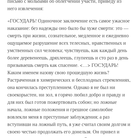
письмо с мольбами об облегчении участи, приведу из
него извлечения:
«ГОСУДАРЬ! Одиночное заключение есть самое ужасное
наказание: без надежды оно было бы хуже смерти: это —
смерть при жизни, сознательное, медленное и ежедневно
ощущаемое разрушение всех телесных, нравственных и
умственных сил человека; чувствуешь, как каждый день
более деревенеешь, дряхлеешь, глупеешь и сто раз в день
призываешь смерть как спасение. <…> ГОСУДАРЬ!
Каким именем назову свою прошедшую жизнь?
Растраченная в химерических и бесплодных стремлениях,
она кончилась преступлением. Однако я не был ни
своекорыстен, ни зол, я горячо любил добро и правду и
для них был готов пожертвовать собою; но ложные
начала, ложные положения и грешное самолюбие
вовлекли меня в преступные заблуждения; а раз
вступивши на ложный путь, я уже считал своим долгом и
своею честью продолжать его донельзя. Он привел и