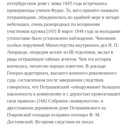
петербургском доме с зимы 1845 года встречались
приверженцы учения Фурье. Те, кого принято называть
петрашевцами, объединились по крайней мере в четыре
небольших, очень разнородных по воззрениям
участников кружка.[165] В марте 1848 года за молодыми
утопистами было установлено наблюдение. Чиновник
особых поручений Министерства внутренних дел И. П.
Липранди, опередив коллег из III отделения, заслал в
ряды петрашевцев тайных агентов. Чем эта история
кончилась, читателю хорошо известно. В докладе
Генерал-аудиториата, высшего военного ревизионного
суда, составленном после завершения следствия,
говорилось, что Петрашевский «обнаруживает большую
наклонность к коммунизму и с дерзостью провозглашает
свои правила».[166] Собрания «коммунистов» в
двухэтажном деревянном доме Петрашевского на
Покровской площади исправно посещал Ф. М.
Достоевский. Во время следствия он писал: