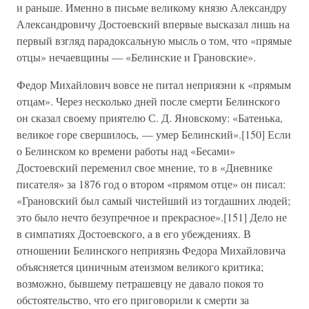
и раньше. Именно в письме великому князю Александру
Александровичу Достоевский впервые высказал лишь на
первый взгляд парадоксальную мысль о том, что «прямые
отцы» нечаевщины — «Белинские и Грановские».
Федор Михайлович вовсе не питал неприязни к «прямым
отцам». Через несколько дней после смерти Белинского
он сказал своему приятелю С. Д. Яновскому: «Батенька,
великое горе свершилось, — умер Белинский».[150] Если
о Белинском ко времени работы над «Бесами»
Достоевский переменил свое мнение, то в «Дневнике
писателя» за 1876 год о втором «прямом отце» он писал:
«Грановский был самый чистейший из тогдашних людей;
это было нечто безупречное и прекрасное».[151] Дело не
в симпатиях Достоевского, а в его убеждениях. В
отношении Белинского неприязнь Федора Михайловича
объясняется циничным атеизмом великого критика;
возможно, бывшему петрашевцу не давало покоя то
обстоятельство, что его приговорили к смерти за