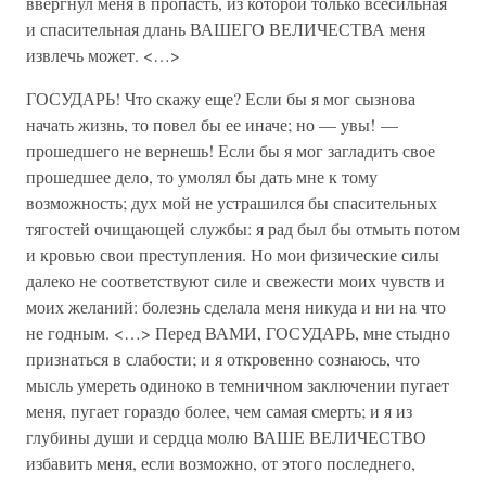
ввергнул меня в пропасть, из которой только всесильная
и спасительная длань ВАШЕГО ВЕЛИЧЕСТВА меня
извлечь может. <…>
ГОСУДАРЬ! Что скажу еще? Если бы я мог сызнова
начать жизнь, то повел бы ее иначе; но — увы! —
прошедшего не вернешь! Если бы я мог загладить свое
прошедшее дело, то умолял бы дать мне к тому
возможность; дух мой не устрашился бы спасительных
тягостей очищающей службы: я рад был бы отмыть потом
и кровью свои преступления. Но мои физические силы
далеко не соответствуют силе и свежести моих чувств и
моих желаний: болезнь сделала меня никуда и ни на что
не годным. <…> Перед ВАМИ, ГОСУДАРЬ, мне стыдно
признаться в слабости; и я откровенно сознаюсь, что
мысль умереть одиноко в темничном заключении пугает
меня, пугает гораздо более, чем самая смерть; и я из
глубины души и сердца молю ВАШЕ ВЕЛИЧЕСТВО
избавить меня, если возможно, от этого последнего,