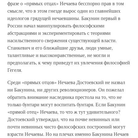
фразе о «прямых отцах» Нечаева бесспорно прав в том
смысле, что в этом гнезде вырос один из главнейших
идеологов грядущей нечаевшины. Бакунин первый в
России начал манипулировать философскими
абстракциями и экспериментировать с теориями
насильственного свержения существующей власти.
Станкевич и его ближайшие друзья, люди умные,
талантливые и высоконравственные, не могли и
предполагать, к чему приведут их увлечения философией
Гегеля.
Среди «прямых отцов» Нечаева Достоевский не назвал
ни Бакунина, ни других революционеров. Он пожелал
обратить внимание наследника престола на то, что не
только бунтари могут воспитать бунтаря. Если Бакунин
«прямой отец» Нечаева, то что ж тут удивительного?
Достоевский утверждал, что на почве невинных или
почти невинных чисто философских построений могут
взрасти Нечаевы. Но на плечах именно Бакунина Нечаев