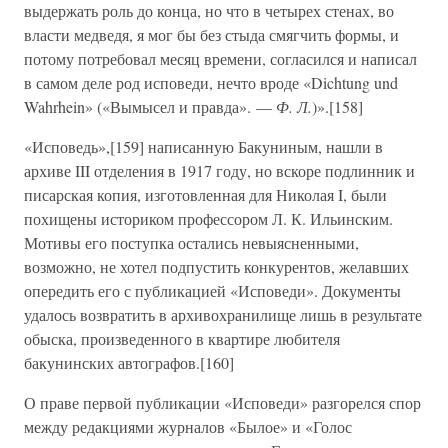
выдержать роль до конца, но что в четырех стенах, во
власти медведя, я мог бы без стыда смягчить формы, и
потому потребовал месяц времени, согласился и написал
в самом деле род исповеди, нечто вроде «Dichtung und
Wahrhein» («Вымысел и правда». —
Ф. Л.
)».[158]
«Исповедь»,[159] написанную Бакуниным, нашли в
архиве III отделения в 1917 году, но вскоре подлинник и
писарская копия, изготовленная для Николая I, были
похищены историком профессором Л. К. Ильинским.
Мотивы его поступка остались невыясненными,
возможно, не хотел подпустить конкурентов, желавших
опередить его с публикацией «Исповеди». Документы
удалось возвратить в архивохранилище лишь в результате
обыска, произведенного в квартире любителя
бакунинских автографов.[160]
О праве первой публикации «Исповеди» разгорелся спор
между редакциями журналов «Былое» и «Голос