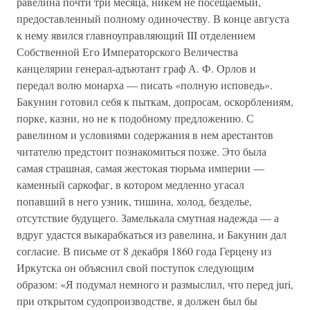
равелина почти три месяца, никем не посещаемый,
предоставленный полному одиночеству. В конце августа
к нему явился главноуправляющий III отделением
Собственной Его Императорского Величества
канцелярии генерал-адъютант граф А. Ф. Орлов и
передал волю монарха — писать «полную исповедь».
Бакунин готовил себя к пыткам, допросам, оскорблениям,
порке, казни, но не к подобному предложению. С
равелином и условиями содержания в нем арестантов
читателю предстоит познакомиться позже. Это была
самая страшная, самая жестокая тюрьма империи —
каменный саркофаг, в котором медленно угасал
попавший в него узник, тишина, холод, безделье,
отсутствие будущего. Замелькала смутная надежда — а
вдруг удастся выкарабкаться из равелина, и Бакунин дал
согласие. В письме от 8 декабря 1860 года Герцену из
Иркутска он объяснил свой поступок следующим
образом: «Я подумал немного и размыслил, что перед juri,
при открытом судопроизводстве, я должен был бы