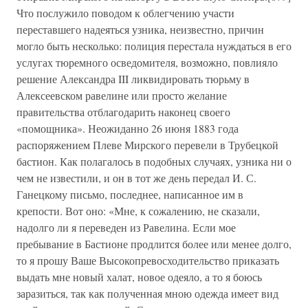
Что послужило поводом к облегчению участи
переставшего надеяться узника, неизвестно, причин
могло быть несколько: полиция перестала нуждаться в его
услугах тюремного осведомителя, возможно, повлияло
решение Александра III ликвидировать тюрьму в
Алексеевском равелине или просто желание
правительства отблагодарить наконец своего
«помощника». Неожиданно 26 июня 1883 года
распоряжением Плеве Мирского перевели в Трубецкой
бастион. Как полагалось в подобных случаях, узника ни о
чем не известили, и он в тот же день передал И. С.
Ганецкому письмо, последнее, написанное им в
крепости. Вот оно: «Мне, к сожалению, не сказали,
надолго ли я переведен из Равелина. Если мое
пребывание в Бастионе продлится более или менее долго,
то я прошу Ваше Высокопревосходительство приказать
выдать мне новый халат, новое одеяло, а то я боюсь
заразиться, так как полученная мною одежда имеет вид