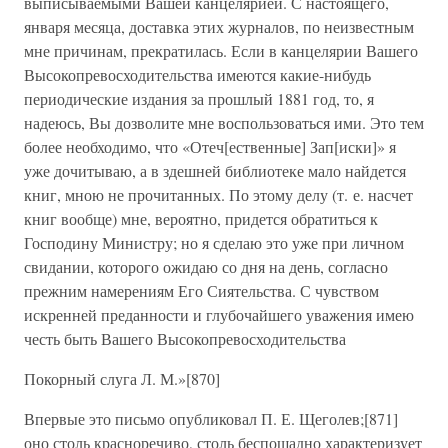
выписываемыми Вашей канцелярией. С настоящего,
января месяца, доставка этих журналов, по неизвестным
мне причинам, прекратилась. Если в канцелярии Вашего
Высокопревосходительства имеются какие-нибудь
периодические издания за прошлый 1881 год, то, я
надеюсь, Вы дозволите мне воспользоваться ими. Это тем
более необходимо, что «Отеч[ественные] Зап[иски]» я
уже дочитываю, а в здешней библиотеке мало найдется
книг, мною не прочитанных. По этому делу (т. е. насчет
книг вообще) мне, вероятно, придется обратиться к
Господину Министру; но я сделаю это уже при личном
свидании, которого ожидаю со дня на день, согласно
прежним намерениям Его Сиятельства. С чувством
искренней преданности и глубочайшего уважения имею
честь быть Вашего Высокопревосходительства
Покорный слуга Л. М.»[870]
Впервые это письмо опубликовал П. Е. Щеголев;[871]
оно столь красноречиво, столь беспощадно характеризует