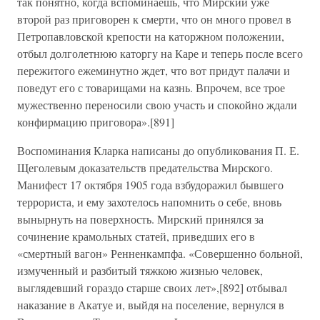
так понятно, когда вспоминаешь, что Мирский уже
второй раз приговорен к смерти, что он много провел в
Петропавловской крепости на каторжном положении,
отбыл долголетнюю каторгу на Каре и теперь после всего
пережитого ежеминутно ждет, что вот придут палачи и
поведут его с товарищами на казнь. Впрочем, все трое
мужественно переносили свою участь и спокойно ждали
конфирмацию приговора».[891]
Воспоминания Кларка написаны до опубликования П. Е.
Щеголевым доказательств предательства Мирского.
Манифест 17 октября 1905 года взбудоражил бывшего
террориста, и ему захотелось напомнить о себе, вновь
вынырнуть на поверхность. Мирский принялся за
сочинение крамольных статей, приведших его в
«смертный вагон» Ренненкампфа. «Совершенно больной,
измученный и разбитый тяжкою жизнью человек,
выглядевший гораздо старше своих лет»,[892] отбывал
наказание в Акатуе и, выйдя на поселение, вернулся в