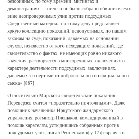
безобидных, по тому времени, митингах и
демонстрациях — ничего не было собрано обвинителем в
виде неопровержимых улик против подсудимых.
Следственный материал по этому делу представляет
яркую коллекцию показаний, недопустимых, по нашим
законам на суде, показаний, даваемых на основании
слухов, неизвестно от кого исходящих; показаний, где
свидетельство о фактах, не имеющих ровно никакого
значения, растворяется в многоречивых заключениях о
характере деятельности подсудимых, заключениях,
даваемых экспертами от добровольного и официального
сыска».[887]
Относительно Мирского свидетельские показания
Переверзев считал «поразительно ничтожными». Даже
помощник начальника Иркутского жандармского
управления, ротмистр Плешаков, командированный в
помощь карателям, устыдившись собранных против
подсудимых улик, писал Ренненкампфу 12 февраля, то