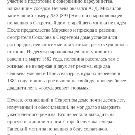
участие в подготовке к совершению цареубийства.
Ближайшим соседом Нечаева оказался А. Д. Михайлов,
занимавший камеру № З.[897] Никто из народовольцев,
попавших в Секретный дом, старейшего узника не видел.
После предательства Мирского и прихода в равелин
смотрителя Соколова в Секретном доме установился
распорядок, невыносимый для узников, резко ухудшилось
питание. Из десяти народовольцев, поступивших в
равелин в марте 1882 года, половина рассталась там с
жизнью, не выдержав и двух лет режима, еще два
человека умерли в Шлиссельбурге, куда их перевели в
1884 году, и лишь трое вышли на свободу, проведя более
двадцати лет в «государевых» тюрьмах.
Нечаев, отсидевший в Секретном доме почти десять лет,
измученный и обессилевший, не мог долго выдержать
ужесточенного режима. Его перестали выводить на
прогулки, лишили чтения. Старый служака генерал
Ганецкий мстил за попавших в беду солдатиков.