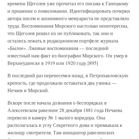
времени Щеголев уже прочитал его письма к Ганецкому
и прошение о помиловании. Идентифицировать почерки
автора писем и анонимного мемуариста не представляло
труда. Воспоминания Мирского настолько неинтересны,
что Щеголев решил их не публиковать, так они и
остались лежать в редакционном портфеле журнала
«Былое». Лживые воспоминания — последний
известный нам факт из биографии Мирского. Он умер в
Верхнеудинске в 1919 или 1920 году.[895]
В последний раз перенесемся назад, в Петропавловскую
крепость, где продолжали оставаться два узника —
Нечаев и Мирский.
Вскоре после начала дознания о беспорядках в
Алексеевском равелине 28 декабря 1881 года Нечаева
перевели в камеру № 1 малого коридора. Она
располагалась в углу Секретного дома и примыкала к
жилищу смотрителя. Там инициатор равелинских