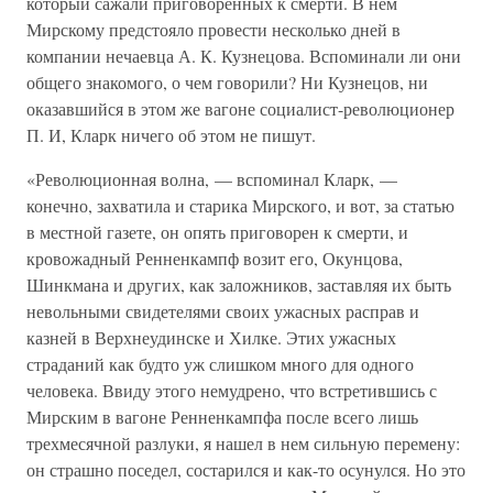
который сажали приговоренных к смерти. В нем
Мирскому предстояло провести несколько дней в
компании нечаевца А. К. Кузнецова. Вспоминали ли они
общего знакомого, о чем говорили? Ни Кузнецов, ни
оказавшийся в этом же вагоне социалист-революционер
П. И, Кларк ничего об этом не пишут.
«Революционная волна, — вспоминал Кларк, —
конечно, захватила и старика Мирского, и вот, за статью
в местной газете, он опять приговорен к смерти, и
кровожадный Ренненкампф возит его, Окунцова,
Шинкмана и других, как заложников, заставляя их быть
невольными свидетелями своих ужасных расправ и
казней в Верхнеудинске и Хилке. Этих ужасных
страданий как будто уж слишком много для одного
человека. Ввиду этого немудрено, что встретившись с
Мирским в вагоне Ренненкампфа после всего лишь
трехмесячной разлуки, я нашел в нем сильную перемену:
он страшно поседел, состарился и как-то осунулся. Но это