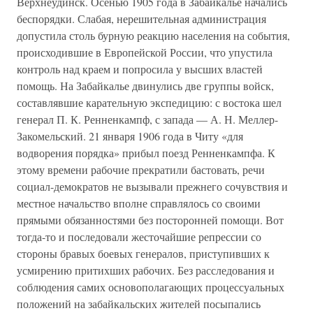
Верхнеудинск. Осенью 1905 года в Забайкалье начались
беспорядки. Слабая, нерешительная администрация
допустила столь бурную реакцию населения на события,
происходившие в Европейской России, что упустила
контроль над краем и попросила у высших властей
помощь. На Забайкалье двинулись две группы войск,
составлявшие карательную экспедицию: с востока шел
генерал П. К. Ренненкампф, с запада — А. Н. Меллер-
Закомельский. 21 января 1906 года в Читу «для
водворения порядка» прибыл поезд Ренненкампфа. К
этому времени рабочие прекратили бастовать, речи
социал-демократов не вызывали прежнего сочувствия и
местное начальство вполне справлялось со своими
прямыми обязанностями без посторонней помощи. Вот
тогда-то и последовали жесточайшие репрессии со
стороны бравых боевых генералов, приступивших к
усмирению притихших рабочих. Без расследования и
соблюдения самих основополагающих процессуальных
положений на забайкальских жителей посыпались