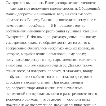
Смотрителя выполнить Ваше распоряжение в точности
— сделали мое положение вполне сносным. Ободренный
Вашей добротой и вниманием, беру на себя смелость
обратиться к Вашему Высокопревосходительству еще с
некоторыми просьбами. — I) В прошлом году до
составления нынешнего расписания кушаньев, бывший
Смотритель, Г. Филимонов, расходуя деньги по своему
усмотрению, каким-то образом достигал того, что к
воскресенью сберегалось несколько медных копеек, на
которые, в прибавление к обыкновенному обеду;
покупался еще десерт в виде пары апельсин, или кисти
винограда, или же каких-нибудь ягод. Давался также
стакан кофе, от которого, впрочем, я отказался, ввиду
возбуждающих свойств этого напитка, но десертом я
дорожил в высшей степени. При подавляющем
однообразии тюремной жизни, при неумолимо
неизменной последовательности и размеренности всего
тюремного обихода — этот десерт — сюрприз имел
значение даже нравственное, нарушая обычное течение