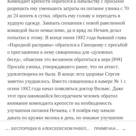
Комендант крепости обратился к начальству с просьбой
разрешить ему уменьшить затраты на питание узника с 70
до 24 копеек в сутки, обрить ему голову и переодеть в
худшую одежду. Завязать сношения с новой равелинной
командой было немыслимо, да и вряд ли Нечаев делал
попытки к этому. В конце июня 1882 года бывший глава
«Народной расправы» обратился к Ганецкому с просьбой
о приглашении к нему священника для «духовных
бесед», объяснив это желанием обратиться к вере.[898]
Просьба узника, утверждавшего ранее, что он атеист,
удовлетворена не была. В конце лета здоровье Сергея
заметно ухудшилось. Вместо священника в камере № 1 с
осени 1882 года начал появляться доктор Вильмс. Даже
этот прославившийся бессердечием человек обратил
внимание коменданта крепости на необходимость
улучшения питания Нечаева, с 8 ноября ему начали
давать по кружке молока в день, но никакое улучшение
питания помочь уже не могло, он угасал, все резервы
←
→
БЕСПОРЯДКИ В АЛЕКСЕЕВСКОМ РАВЕЛИНЕ
ПРИМЕЧАНИЯ
организма были исчерпаны.