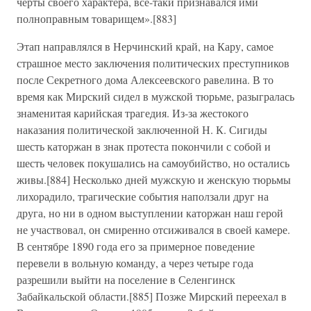
черты своего характера, все-таки признавался ими
полноправным товарищем».[883]
Этап направлялся в Нерчинский край, на Кару, самое
страшное место заключения политических преступников
после Секретного дома Алексеевского равелина. В то
время как Мирский сидел в мужской тюрьме, разыгралась
знаменитая карийская трагедия. Из-за жестокого
наказания политической заключенной Н. К. Сигиды
шесть каторжан в знак протеста покончили с собой и
шесть человек покушались на самоубийство, но остались
живы.[884] Несколько дней мужскую и женскую тюрьмы
лихорадило, трагические события наползали друг на
друга, но ни в одном выступлении каторжан наш герой
не участвовал, он смиренно отсиживался в своей камере.
В сентябре 1890 года его за примерное поведение
перевели в вольную команду, а через четыре года
разрешили выйти на поселение в Селенгинск
Забайкальской области.[885] Позже Мирский переехал в