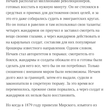
Нечаев располагал миллионами революционеров,
готовых восстать в нужную минуту. Он не стеснялся в
средствах и приемах для достижения своих целей, и за
это его даже собирались судить в эмигрантских кругах.
Но он попал в равелин и там использовал свои таланты:
четырех жандармов он приучил и заставил смотреть на
вещи своими глазами, а через жандармов действовать и
на караульных солдат, составляя для них популярные
брошюры известного направления. Одним словом,
Нечаев стал авторитетом в тюрьмах: смотритель его
боялся, жандармы и солдаты обожали его и готовы были
сделать для него все, чего бы он ни потребовал. Только
сношения с внешним миром были невозможны. Нечаев
долго жил за границей, затем его выдали, судили и
законопатили в секретную тюрьму. За это время все
переменилось, прежние связи порвались, а через солдат и
жандармов их нельзя было восстановить.
Но когда в 1879 году привезли Мирского, изъятого из