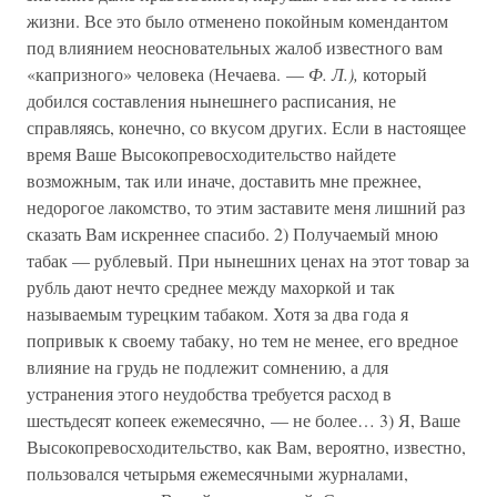
жизни. Все это было отменено покойным комендантом
под влиянием неосновательных жалоб известного вам
«капризного» человека (Нечаева. —
Ф. Л.),
который
добился составления нынешнего расписания, не
справляясь, конечно, со вкусом других. Если в настоящее
время Ваше Высокопревосходительство найдете
возможным, так или иначе, доставить мне прежнее,
недорогое лакомство, то этим заставите меня лишний раз
сказать Вам искреннее спасибо. 2) Получаемый мною
табак — рублевый. При нынешних ценах на этот товар за
рубль дают нечто среднее между махоркой и так
называемым турецким табаком. Хотя за два года я
попривык к своему табаку, но тем не менее, его вредное
влияние на грудь не подлежит сомнению, а для
устранения этого неудобства требуется расход в
шестьдесят копеек ежемесячно, — не более… 3) Я, Ваше
Высокопревосходительство, как Вам, вероятно, известно,
пользовался четырьмя ежемесячными журналами,