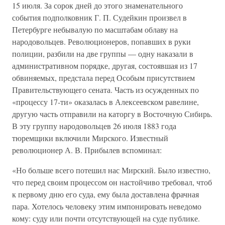
15 июля. За сорок дней до этого знаменательного
события подполковник Г. П. Судейкин произвел в
Петербурге небывалую по масштабам облаву на
народовольцев. Революционеров, попавших в руки
полиции, разбили на две группы — одну наказали в
административном порядке, другая, состоявшая из 17
обвиняемых, предстала перед Особым присутствием
Правительствующего сената. Часть из осужденных по
«процессу 17-ти» оказалась в Алексеевском равелине,
другую часть отправили на каторгу в Восточную Сибирь.
В эту группу народовольцев 26 июля 1883 года
тюремщики включили Мирского. Известный
революционер А. В. Прибылев вспоминал:
«Но больше всего потешил нас Мирский. Было известно,
что перед своим процессом он настойчиво требовал, чтоб
к первому дню его суда, ему была доставлена фрачная
пара. Хотелось человеку этим импонировать неведомо
кому: суду или почти отсутствующей на суде публике.