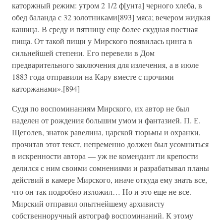
каторжный режим: утром 2 1/2 ф[унта] черного хлеба, в
обед баланда с 32 золотниками[893] мяса; вечером жидкая
кашица. В среду и пятницу еще более скудная постная
пища. От такой пищи у Мирского появилась цинга в
сильнейшей степени. Его перевели в Дом
предварительного заключения для излечения, а в июле
1883 года отправили на Кару вместе с прочими
каторжанами».[894]
Судя по воспоминаниям Мирского, их автор не был
наделен от рождения большим умом и фантазией. П. Е.
Щеголев, знаток равелина, царской тюрьмы и охранки,
прочитав этот текст, непременно должен был усомниться
в искренности автора — уж не комендант ли крепости
делился с ним своими сомнениями и разрабатывал планы
действий в камере Мирского, иначе откуда ему знать все,
что он так подробно изложил… Но и это еще не все.
Мирский отправил опытнейшему архивисту
собственноручный автограф воспоминаний. К этому