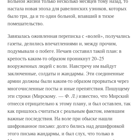
вольной жизни только несколько месяцев тому назад, то
настала новая эпоха для равелинских узников, которых
было три, да и то один больной, впавший в тихое
помешательство.
Завязалась оживленная переписка с «волей», получались
газеты, делились впечатлениями и, между прочим,
подумывали о побеге. Нечаев составил такой план: в
крепость каким-то образом проникнут 20–25
вооруженных людей с воли. Навстречу им выйдут
заключенные, солдаты и жандармы. Эти соединенные
армии должны были каким-то образом прорваться через
многочисленные посты и иные препятствия. Пишущему
эти строки (Мирскому. —
Ф. Л.)
известно, что Мирский
отнесся отрицательно к этому плану, и был оставлен, так
как пришлось считаться с реальным фактом, имевшим
важные последствия. На воле при обыске нашли
шифрованное письмо: долго бились над дешифровкой
этого письма жандармы, и был слух, что только в