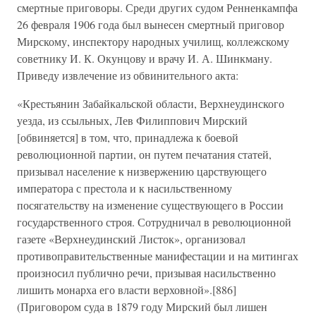
смертные приговоры. Среди других судом Ренненкампфа
26 февраля 1906 года был вынесен смертный приговор
Мирскому, инспектору народных училищ, коллежскому
советнику И. К. Окунцову и врачу И. А. Шинкману.
Приведу извлечение из обвинительного акта:
«Крестьянин Забайкальской области, Верхнеудинского
уезда, из ссыльных, Лев Филиппович Мирский
[обвиняется] в том, что, принадлежа к боевой
революционной партии, он путем печатания статей,
призывал население к низвержению царствующего
императора с престола и к насильственному
посягательству на изменение существующего в России
государственного строя. Сотрудничал в революционной
газете «Верхнеудинский Листок», организовал
противоправительственные манифестации и на митингах
произносил публично речи, призывая насильственно
лишить монарха его власти верховной».[886]
(Приговором суда в 1879 году Мирский был лишен