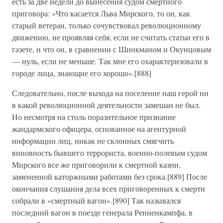
есть за две недели до вынесения судом смертного
приговора: «Что касается Льва Мирского, то он, как
старый ветеран, только сочувствовал революционному
движению, не проявляя себя, если не считать статьи его в
газете, и что он, в сравнении с Шинкманом и Окунцовым
— нуль, если не меньше. Так мне его охарактеризовали в
городе лица, знающие его хорошо».[888]
Следовательно, после выхода на поселение наш герой ни
в какой революционной деятельности замешан не был.
Но несмотря на столь поразительное признание
жандармского офицера, основанное на агентурной
информации лиц, никак не склонных смягчить
виновность бывшего террориста, военно-полевым судом
Мирского все же приговорили к смертной казни,
замененной каторжными работами без срока.[889] После
окончания слушания дела всех приговоренных к смерти
собрали в «смертный вагон».[890] Так назывался
последний вагон в поезде генерала Ренненкампфа, в