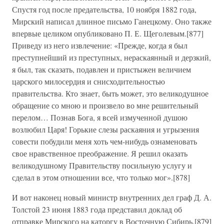
Спустя год после предательства, 10 ноября 1882 года,
Мирский написал длинное письмо Ганецкому. Оно также
впервые целиком опубликовано П. Е. Щеголевым.[877]
Приведу из него извлечение: «Прежде, когда я был
преступнейший из преступных, нераскаянный и дерзкий,
я был, так сказать, подавлен и пристыжен величием
царского милосердия и снисходительностью
правительства. Кто знает, быть может, это великодушное
обращение со мною и произвело во мне решительный
перелом… Познав Бога, я всей измученной душою
возлюбил Царя! Горькие слезы раскаяния и угрызения
совести побудили меня хоть чем-нибудь ознаменовать
свое нравственное преображение. Я решил оказать
великодушному Правительству посильную услугу и
сделал в этом отношении все, что только мог».[878]
И вот наконец новый министр внутренних дел граф Д. А.
Толстой 23 июня 1883 года представил доклад об
отправке Мирского на каторгу в Восточную Сибирь.[879]