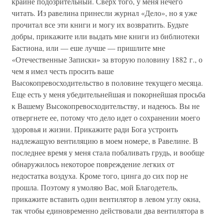
крайне подозрительный. Сверх того, у меня нечего
читать. Из равелина принесли журнал «Дело», но я уже
прочитал все эти книги и могу их возвратить. Будьте
добры, прикажите или выдать мне книги из библиотеки
Бастиона, или — еше лучше — пришлите мне
«Отечественные Записки» за вторую половину 1882 г., о
чем я имел честь просить ваше
Высокопревосходительство в половине текущего месяца.
Еще есть у меня убедительнейшая и покорнейшая просьба
к Вашему Высокопревосходительству, и надеюсь. Вы не
отвергнете ее, потому что дело идет о сохранении моего
здоровья и жизни. Прикажите ради Бога устроить
надлежащую вентиляцию в моем номере, в Равелине. В
последнее время у меня стала побаливать грудь, и вообще
обнаружилось некоторое повреждение легких от
недостатка воздуха. Кроме того, цинга до сих пор не
прошла. Поэтому я умоляю Вас, мой Благодетель,
прикажите вставить один вентилятор в левом углу окна,
так чтобы единовременно действовали два вентилятора в