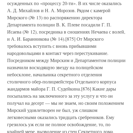
осужденных по «процессу 20-ти». В их числе оказались
А. Д. Михайлов и Н. А. Морозов. Рядом с камерой
Мирского (№ 13) по распоряжению директора
Департамента полиции В. К. Плеве посадили Г. П.
Исаева (№ 12), посредника в сношениях Нечаева с волей,
и А. И. Баранникова (№ 14).[875] От Мирского
требовалось вступить с вновь прибывшими
народовольцами в контакт через перестукивание.
Посредником между Мирским и Департаментом полиции
назначили восходящую звезду на полицейском
небосклоне, начальника секретного отделения
столичного обер-полицмейстера Отдельного корпуса
жандармов майора Г. П. Судейкина.[876] Какие дары
посыпались на заключенного за эту услугу и что он
получал на десерт — мы не знаем, но своим положением
Мирский удовлетворен не был, уж слишком
легковесными оказались тридцать сребреников. Ему
грезилось уж если не полное освобождение, то, по
крайней мере, вызволение из стен Секретного дома.