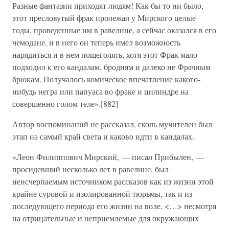
Разные фантазии приходят людям! Как бы то ни было,
этот пресловутый фрак пролежал у Мирского целые
годы, проведенные им в равелине, а сейчас оказался в его
чемодане, и в него он теперь имел возможность
нарядиться и в нем пощеголять, хотя этот Фрак мало
подходил к его кандалам, бродням и далеко не Фрачным
брюкам. Получалось комическое впечатление какого-
нибудь негра или папуаса во фраке и цилиндре на
совершенно голом теле».[882]
Автор воспоминаний не рассказал, сколь мучителен был
этап на самый край света и каково идти в кандалах.
«Леон Филиппович Мирский, — писал Прибылен, —
просидевший несколько лет в равелине, был
неисчерпаемым источником рассказов как из жизни этой
крайне суровой и изолированной тюрьмы, так и из
последующего периода его жизни на воле. <…> несмотря
на отрицательные и неприемлемые для окружающих