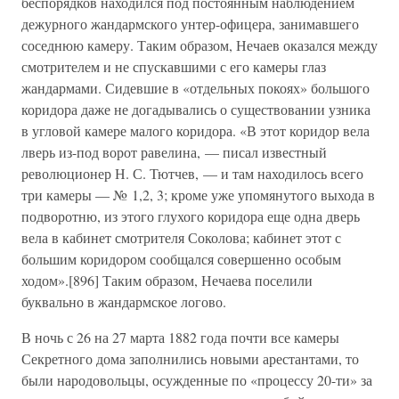
беспорядков находился под постоянным наблюдением
дежурного жандармского унтер-офицера, занимавшего
соседнюю камеру. Таким образом, Нечаев оказался между
смотрителем и не спускавшими с его камеры глаз
жандармами. Сидевшие в «отдельных покоях» большого
коридора даже не догадывались о существовании узника
в угловой камере малого коридора. «В этот коридор вела
лверь из-под ворот равелина, — писал известный
революционер Н. С. Тютчев, — и там находилось всего
три камеры — № 1,2, 3; кроме уже упомянутого выхода в
подворотню, из этого глухого коридора еще одна дверь
вела в кабинет смотрителя Соколова; кабинет этот с
большим коридором сообщался совершенно особым
ходом».[896] Таким образом, Нечаева поселили
буквально в жандармское логово.
В ночь с 26 на 27 марта 1882 года почти все камеры
Секретного дома заполнились новыми арестантами, то
были народовольцы, осужденные по «процессу 20-ти» за