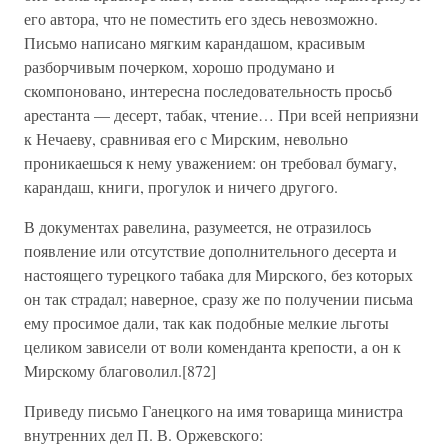
его автора, что не поместить его здесь невозможно.
Письмо написано мягким карандашом, красивым
разборчивым почерком, хорошо продумано и
скомпоновано, интересна последовательность просьб
арестанта — десерт, табак, чтение… При всей неприязни
к Нечаеву, сравнивая его с Мирским, невольно
проникаешься к нему уважением: он требовал бумагу,
карандаш, книги, прогулок и ничего другого.
В документах равелина, разумеется, не отразилось
появление или отсутствие дополнительного десерта и
настоящего турецкого табака для Мирского, без которых
он так страдал; наверное, сразу же по получении письма
ему просимое дали, так как подобные мелкие льготы
целиком зависели от воли коменданта крепости, а он к
Мирскому благоволил.[872]
Приведу письмо Ганецкого на имя товарища министра
внутренних дел П. В. Оржевского: