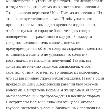
Министерстве внутренних дел отчасти его дешифровали
и тогда узнали, что письмо из Алексеевского равелина.
Это произвело переполох! Как! Письмо из равелина! Из
этой наисекретнейшей тюрьмы! Чтобы узнать, кто
приносит письма, комендант крепости издал приказ,
чтобы отпускать в город не более четырех солдат
одновременно из равелинного караула. За каждым
солдатом следовала тень в виде сыщика, но
предупрежденные об этом солдаты старались отделаться
от сыщика, а если это не удавалось, то солдатик
возвращался, не исполнив поручения! Так как все
солдаты, по мнению сыщиков, лавировали, чтобы
скрыться от них, то начальство пришло к заключению,
что вся равелинная стража неблагонадежна. И вот в один
прекрасный день Алексеевский равелин был окружен
войсками. Смотритель тюрьмы, 4 жандарма и 30 солдат
были арестованы и препровождены в военную тюрьму.
Смотрителем тюрьмы назначили офицера Соколова,
грубого, жестокого бурбона. Заключенных перевели на