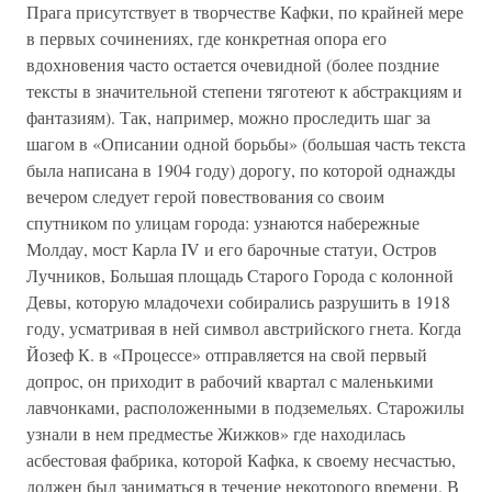
Прага присутствует в творчестве Кафки, по крайней мере
в первых сочинениях, где конкретная опора его
вдохновения часто остается очевидной (более поздние
тексты в значительной степени тяготеют к абстракциям и
фантазиям). Так, например, можно проследить шаг за
шагом в «Описании одной борьбы» (большая часть текста
была написана в 1904 году) дорогу, по которой однажды
вечером следует герой повествования со своим
спутником по улицам города: узнаются набережные
Молдау, мост Карла IV и его барочные статуи, Остров
Лучников, Большая площадь Старого Города с колонной
Девы, которую младочехи собирались разрушить в 1918
году, усматривая в ней символ австрийского гнета. Когда
Йозеф К. в «Процессе» отправляется на свой первый
допрос, он приходит в рабочий квартал с маленькими
лавчонками, расположенными в подземельях. Старожилы
узнали в нем предместье Жижков» где находилась
асбестовая фабрика, которой Кафка, к своему несчастью,
должен был заниматься в течение некоторого времени. В