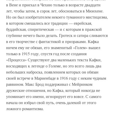
в Вене и приехал в Чехию только в возрасте двадцати
лет, чтобы затем, в сорок лет, обосноваться в Мюнхене.
Но он был изобретателем некоего туманного мистицизма,
в котором смешались все традиции — еврейская,
буддийская, спиритическая — и с которым в пражской
глубинке нечего было делать. Гротеск и сатира сливаются
в его творчестве с фантастикой и призраками. Кафка
ничем ему не обязан, его знаменитый «Голем» вышел
только в 1915 году, спустя год после создания
«Процесса» Существуют два маленьких текста Кафки,
восходящих к легенде о Големе, но это всего лишь два
небольших наброска, появлением которых он обязан
своей встрече в Мариенбаде в 1916 году с неким чудным
раввином. Макс Брод поддерживал с Мейринком
дружеские отношения, но Кафка, который никогда не
упоминает его имени, игнорирует его вовсе. С самого
начала он избрал свой путь, очень далекий от этого
ложного романтизма.