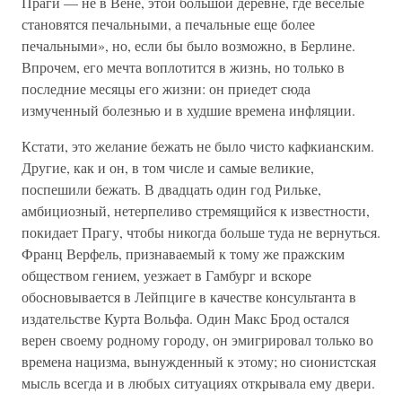
Праги — не в Вене, этой большой деревне, где веселые
становятся печальными, а печальные еще более
печальными», но, если бы было возможно, в Берлине.
Впрочем, его мечта воплотится в жизнь, но только в
последние месяцы его жизни: он приедет сюда
измученный болезнью и в худшие времена инфляции.
Кстати, это желание бежать не было чисто кафкианским.
Другие, как и он, в том числе и самые великие,
поспешили бежать. В двадцать один год Рильке,
амбициозный, нетерпеливо стремящийся к известности,
покидает Прагу, чтобы никогда больше туда не вернуться.
Франц Верфель, признаваемый к тому же пражским
обществом гением, уезжает в Гамбург и вскоре
обосновывается в Лейпциге в качестве консультанта в
издательстве Курта Вольфа. Один Макс Брод остался
верен своему родному городу, он эмигрировал только во
времена нацизма, вынужденный к этому; но сионистская
мысль всегда и в любых ситуациях открывала ему двери.