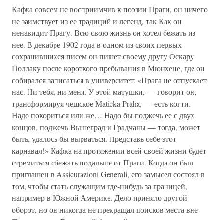
Кафка совсем не восприимчив к поэзии Праги, он ничего
не заимствует из ее традиций и легенд, так Как он
ненавидит Прагу. Всю свою жизнь он хотел бежать из
нее. В декабре 1902 года в одном из своих первых
сохранившихся писем он пишет своему другу Оскару
Поллаку после короткого пребывания в Мюнхене, где он
собирался записаться в университет: «Прага не отпускает
нас. Ни тебя, ни меня. У этой матушки, — говорит он,
трансформируя чешское Maticka Praha, — есть когти.
Надо покориться или же… Надо бы поджечь ее с двух
концов, поджечь Вышеград и Градчаны — тогда, может
быть, удалось бы вырваться. Представь себе этот
карнавал!» Кафка на протяжении всей своей жизни будет
стремиться сбежать подальше от Праги. Когда он был
приглашен в Assicurazioni Generali, его замысел состоял в
том, чтобы стать служащим где-нибудь за границей,
например в Южной Америке. Дело приняло другой
оборот, но он никогда не прекращал поисков места вне