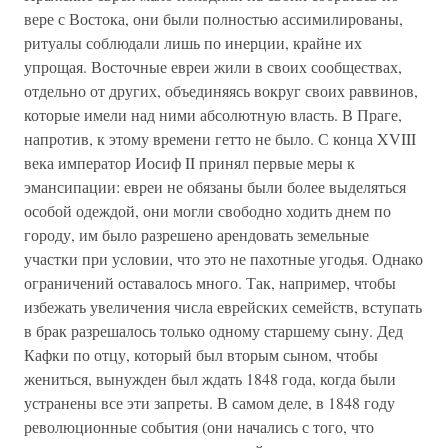
вере с Востока, они были полностью ассимилированы,
ритуалы соблюдали лишь по инерции, крайне их
упрощая. Восточные евреи жили в своих сообществах,
отдельно от других, объединяясь вокруг своих раввинов,
которые имели над ними абсолютную власть. В Праге,
напротив, к этому времени гетто не было. С конца XVIII
века император Иосиф II принял первые меры к
эмансипации: евреи не обязаны были более выделяться
особой одеждой, они могли свободно ходить днем по
городу, им было разрешено арендовать земельные
участки при условии, что это не пахотные угодья. Однако
ограничений оставалось много. Так, например, чтобы
избежать увеличения числа еврейских семейств, вступать
в брак разрешалось только одному старшему сыну. Дед
Кафки по отцу, который был вторым сыном, чтобы
жениться, вынужден был ждать 1848 года, когда были
устранены все эти запреты. В самом деле, в 1848 году
революционные события (они начались с того, что