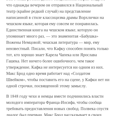
что однажды вечером он отправился в Национальный
театр (крайне редкий случай) на представление
написанной в стиле классицизма драмы Ворхлички на
чешском языке, которая ему совсем не понравилась.
Единственная книга на чешском языке, которую он
упоминает много раз, — это знаменитая «Бабушка»
Вожены Немцовой; чешская литература — мир, ему
неизвестный. Писали, что Кафку способен понять только
тот, кто хорошо знает Карела Чапека или Ярослава
Гашека. Нет ничего более ошибочного, чем такое
утверждение, Кафка не интересуется ни одним из них.
Макс Брод одно время работает над «Солдатом
Швейком», чтобы поставить его на сцене, у Кафки нет ни
одной строчки, посвященной этому замыслу.
В 1848 году чехи и немцы вместе подчинились власти
молодого императора Франца-Иосифа, чтобы сообща
требовать предоставления новых свобод. Полвека спустя
диалог был прерван. Макс Брод рассказывает в своих