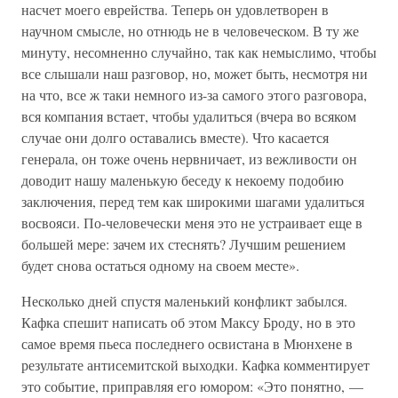
насчет моего еврейства. Теперь он удовлетворен в
научном смысле, но отнюдь не в человеческом. В ту же
минуту, несомненно случайно, так как немыслимо, чтобы
все слышали наш разговор, но, может быть, несмотря ни
на что, все ж таки немного из-за самого этого разговора,
вся компания встает, чтобы удалиться (вчера во всяком
случае они долго оставались вместе). Что касается
генерала, он тоже очень нервничает, из вежливости он
доводит нашу маленькую беседу к некоему подобию
заключения, перед тем как широкими шагами удалиться
восвояси. По-человечески меня это не устраивает еще в
большей мере: зачем их стеснять? Лучшим решением
будет снова остаться одному на своем месте».
Несколько дней спустя маленький конфликт забылся.
Кафка спешит написать об этом Максу Броду, но в это
самое время пьеса последнего освистана в Мюнхене в
результате антисемитской выходки. Кафка комментирует
это событие, приправляя его юмором: «Это понятно, —