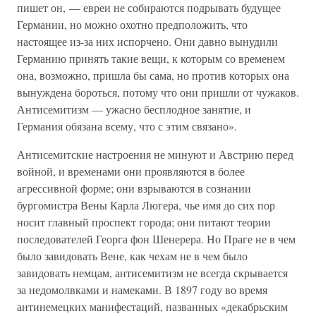
пишет он, — евреи не собираются подрывать будущее
Германии, но можно охотно предположить, что
настоящее из-за них испорчено. Они давно вынудили
Германию принять такие вещи, к которым со временем
она, возможно, пришла бы сама, но против которых она
вынуждена бороться, потому что они пришли от чужаков.
Антисемитизм — ужасно бесплодное занятие, и
Германия обязана всему, что с этим связано».
Антисемитские настроения не минуют и Австрию перед
войной, и временами они проявляются в более
агрессивной форме; они взрываются в сознании
бургомистра Вены Карла Люгера, чье имя до сих пор
носит главный проспект города; они питают теории
последователей Георга фон Шенерера. Но Праге не в чем
было завидовать Вене, как чехам не в чем было
завидовать немцам, антисемитизм не всегда скрывается
за недомолвками и намеками. В 1897 году во время
антинемецких манифестаций, названных «декабрьским