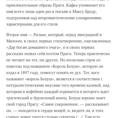
привлекательные образы Праги. Кафка упоминает его
имя всего лишь один раз в письме к Максу Броду,
подтрунивая над неоромантическими ухищрениями,
характерными для его стиля.
Второе имя — Рильке, который, перед эмиграцией в
Мюнхен, в своих первых стихотворениях, озаглавленных
«Дар богам домашнего очага», и в своих первых
рассказах назвал себя поэтом Праги. Теперь практически
не читают ни тех, ни других. Но несколько строк из
новеллы под названием «Король Бохуш», которую он
издал в 1897 году, помогут понять ее дух. Тот, кого
называют «король Бохуш», является в соответствии с
натуралистическими вкусами того времени калекой, над
которым в кофейнях каждый издевается и которого ждет
трагический и бурлескный конец. Бохуш хорошо знает
свой город Прагу: «Самое сокровенное, — рассказывает
он, — находится в сердце вещей, и, видите ли, в этих
старых домах таится столько секретов /…/. Там есть