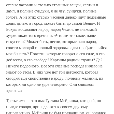
старые часовни и столько странных вещей, картин и
ламп, и полные сундуки, я не лгу, сундуки, полные
золота. А из этих старых часовен далеко идут подземные
ходы, далеко в город, может быть, до самой Вены». И
Бохуш восхваляет народ, народ Чехии, не знакомый
художникам того времени: «Что же это такое, наше
искусство? Может быть, песни, которые наш народ,
совсем молодой и полный здоровья, едва пробудившийся,
мог бы петь? Повести, которые говорят о его силе, о его
доблести, о его свободе? Картины родной страны? Да?
Ничего подобного. Все эти славные господа ничего не
знают об этом. В них уже нет той детскости, которая
сегодня еще свойственна народу, полному желаний, из
которых ни одно не удовлетворено. Они слишком
зрелы…»
Третье имя — это имя Густава Мейринка, который, по
правде говоря, принадлежит к совсем другому
направлению. Мейринк не был пражанином, он родился