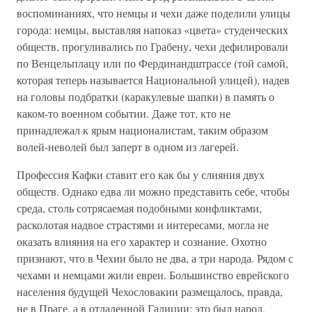
воспоминаниях, что немцы и чехи даже поделили улицы
города: немцы, выставляя напоказ «цвета» студенческих
обществ, прогуливались по Грабену, чехи дефилировали
по Венцельплацу или по Фердинандштрассе (той самой,
которая теперь называется Национальной улицей), надев
на головы подбратки (каракулевые шапки) в память о
каком-то военном событии. Даже тот, кто не
принадлежал к ярым националистам, таким образом
волей-неволей был заперт в одном из лагерей.
Профессия Кафки ставит его как бы у слияния двух
обществ. Однако едва ли можно представить себе, чтобы
среда, столь сотрясаемая подобными конфликтами,
расколотая надвое страстями и интересами, могла не
оказать влияния на его характер и сознание. Охотно
признают, что в Чехии было не два, а три народа. Рядом с
чехами и немцами жили евреи. Большинство еврейского
населения будущей Чехословакии размещалось, правда,
не в Праге, а в отдаленной Галиции; это был народ,