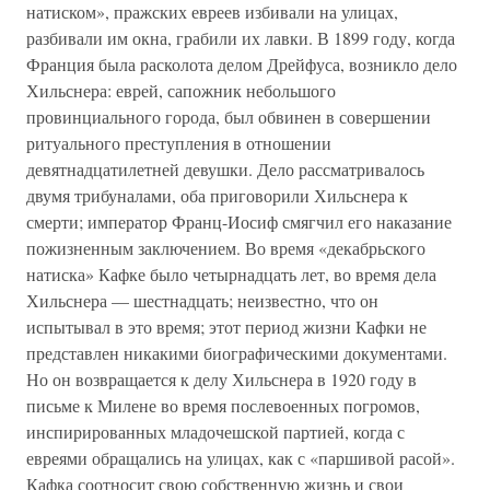
натиском», пражских евреев избивали на улицах,
разбивали им окна, грабили их лавки. В 1899 году, когда
Франция была расколота делом Дрейфуса, возникло дело
Хильснера: еврей, сапожник небольшого
провинциального города, был обвинен в совершении
ритуального преступления в отношении
девятнадцатилетней девушки. Дело рассматривалось
двумя трибуналами, оба приговорили Хильснера к
смерти; император Франц-Иосиф смягчил его наказание
пожизненным заключением. Во время «декабрьского
натиска» Кафке было четырнадцать лет, во время дела
Хильснера — шестнадцать; неизвестно, что он
испытывал в это время; этот период жизни Кафки не
представлен никакими биографическими документами.
Но он возвращается к делу Хильснера в 1920 году в
письме к Милене во время послевоенных погромов,
инспирированных младочешской партией, когда с
евреями обращались на улицах, как с «паршивой расой».
Кафка соотносит свою собственную жизнь и свои