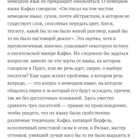
немецкий язык не прекращает обновляться. О немецком
языке Кафки говорили: «Он писал на том чистом
немецком языке, сухом, почти абстрактном, в котором не
существует слов, способных передать цвет, блеск,
теплоту, какой бы то ни было живой разговор, какой бы
то ни было настоящий диалог». Эта оценка, хотя и
преувеличенная, конечно, улавливает некоторую истину
о писательской манере Кафки. Но следовало бы задаться
вопросом: зависят ли эти черты от языка, на котором
говорили в Праге, или же речь идет, скорее, о выборе
писателя? Еще один аспект проблемы, о котором речь
впереди, — это вопрос о немецком языке, на котором
общались евреи и за который его будут осуждать, причем
так же без достаточных оснований. Здесь уместно
сравнить трех писателей — пражан по происхождению,
чтобы увидеть, что их языку были свойственны
различные тенденции: Кафка, кипящий Верфель,
исполненный неистовой силы и огня, и Рильке, мастер
оттенков, умевший лучше кого бы то ни было выразить в