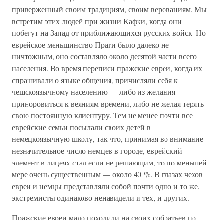
приверженный своим традициям, своим верованиям. Мы
встретим этих людей при жизни Кафки, когда они
побегут на Запад от приближающихся русских войск. Но
еврейское меньшинство Праги было далеко не
ничтожным, оно составляло около десятой части всего
населения. Во время переписи пражские евреи, когда их
спрашивали о языке общения, причисляли себя к
чешскоязычному населению — либо из желания
приноровиться к веяниям времени, либо не желая терять
свою постоянную клиентуру. Тем не менее почти все
еврейские семьи посылали своих детей в
немецкоязычную школу, так что, принимая во внимание
незначительное число немцев в городе, еврейский
элемент в лицеях стал если не решающим, то по меньшей
мере очень существенным — около 40 %. В глазах чехов
евреи и немцы представляли собой почти одно и то же,
экстремисты одинаково ненавидели и тех, и других.
Пражские евреи мало походили на своих собратьев по