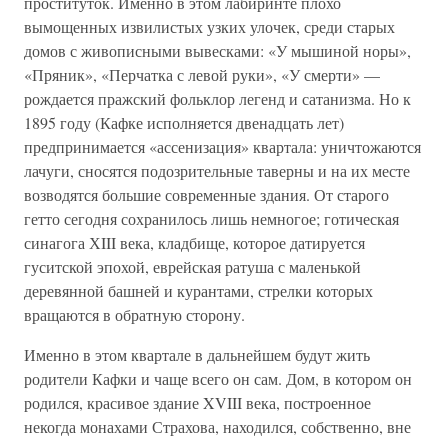
проституток. Именно в этом лабиринте плохо
вымощенных извилистых узких улочек, среди старых
домов с живописными вывесками: «У мышиной норы»,
«Пряник», «Перчатка с левой руки», «У смерти» —
рождается пражский фольклор легенд и сатанизма. Но к
1895 году (Кафке исполняется двенадцать лет)
предпринимается «ассенизация» квартала: уничтожаются
лачуги, сносятся подозрительные таверны и на их месте
возводятся большие современные здания. От старого
гетто сегодня сохранилось лишь немногое; готическая
синагога ХIII века, кладбище, которое датируется
гуситской эпохой, еврейская ратуша с маленькой
деревянной башней и курантами, стрелки которых
вращаются в обратную сторону.
Именно в этом квартале в дальнейшем будут жить
родители Кафки и чаще всего он сам. Дом, в котором он
родился, красивое здание XVIII века, построенное
некогда монахами Страхова, находился, собственно, вне