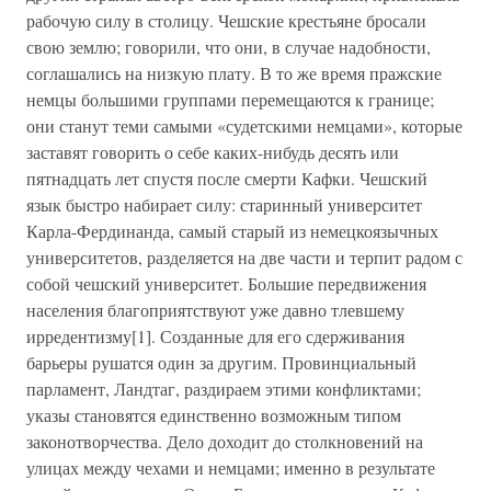
рабочую силу в столицу. Чешские крестьяне бросали
свою землю; говорили, что они, в случае надобности,
соглашались на низкую плату. В то же время пражские
немцы большими группами перемещаются к границе;
они станут теми самыми «судетскими немцами», которые
заставят говорить о себе каких-нибудь десять или
пятнадцать лет спустя после смерти Кафки. Чешский
язык быстро набирает силу: старинный университет
Карла-Фердинанда, самый старый из немецкоязычных
университетов, разделяется на две части и терпит радом с
собой чешский университет. Большие передвижения
населения благоприятствуют уже давно тлевшему
ирредентизму[1]. Созданные для его сдерживания
барьеры рушатся один за другим. Провинциальный
парламент, Ландтаг, раздираем этими конфликтами;
указы становятся единственно возможным типом
законотворчества. Дело доходит до столкновений на
улицах между чехами и немцами; именно в результате