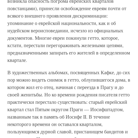
возникла опасность погрома еврейских кварталов
повстанцами), принесли освобождение евреям почти от
всякого внешнего проявления дискриминации:
упоминание о еврейской национальности, как и об
иудейском вероисповедании, исчезло из официальных
документов. Многие евреи покинули гетто, которое,
кстати, перестали перегораживать железными цепями,
предназначенными запирать его жителей в определенном
квартале.
В художественных альбомах, посвященных Кафке, до сих
пор можно видеть снимок в гетто, облупившегося дома, в
котором жил его отец, начиная с переезда в Прагу и до
своей женитьбы. Но ко времени рождения писателя гетто
практически перестало существовать: старый еврейский
квартал стал Пятым округом Праги — Иосифштадтом,
названным так в память об Иосифе II. В течение
некоторого времени он оставался кварталом,
пользующимся дурной славой, пристанищем бандитов и