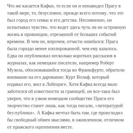
Что же касается Кафки, то если он и ненавидел Прагу в
такой мере, то, безусловно, прежде всего потому, что это
был город его семьи и его детства. Несомненно, он
испытывал чувство, что ведет здесь чуть ли не островную
жизнь в провинции, отрезанной от больших событий
времени. В чем он, впрочем, отчасти ошибался: Прага
была гораздо менее изолированной, чем ему казалось.
Едва он опубликовал несколько коротких рассказов в
журналах, как немецкие писатели, например Роберт
Музиль, обосновавшийся тогда во Франкфурте, обратили
внимание на его дарование; Курт Вольф, который
издавал его, жил в Лейпциге. Хотя Кафка всегда мало
заботился об известности за границей, он все-таки был
уверен, что в узком немецком сообществе Праги его
творчество станет лишь, как тогда писали, «литературой
без публики». А Кафка мечтал быть там, где происходил
бы свободный обмен мыслями, в оживленном, отличном
от пражского оцепенения месте.