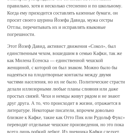
правильно, хотя и несколько стесненно и по школьному.
Когда ему приходится составлять казенные бумаги, он
просит своего шурина Йозефа Давида, мужа сестры
Оттлы, перечитывать их и исправлять языковые
погрешности.
Этот Йозеф Давид, активист движения «Сокол», был
единственным чехом, вошедшим в семью Кафки, так же
как Милена Есенска — единственной чешской
женщиной, с которой он был знаком. Можно было бы
надеяться на плодотворные контакты между двумя
частями населения, но их не было. Политические страсти
делали иллюзорными любые планы слияния или даже
простых связей. Чехи и немцы живут рядом и не знают
друг друга. А то, что происходит в жизни, отражается в
литературе. Некоторые писатели, впрочем довольно
близкие к Кафке, такие как Отто Пик или Рудольф Фукс»
переводят отдельные чешские произведения, но это пока
всего лишь робкий дебют. Из дневника Кафки следует,