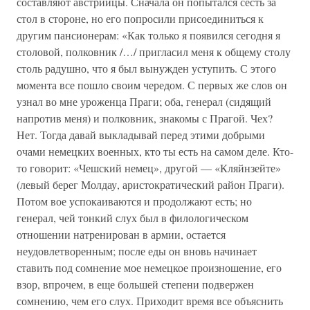
составляют австрийцы. Сначала он попытался сесть за
стол в стороне, но его попросили присоединиться к
другим пансионерам: «Как только я появился сегодня я
столовой, полковник /…/ пригласил меня к общему столу
столь радушно, что я был вынужден уступить. С этого
момента все пошло своим чередом. С первых же слов он
узнал во мне уроженца Праги; оба, генерал (сидящий
напротив меня) и полковник, знакомы с Прагой. Чех?
Нет. Тогда давай выкладывай перед этими добрыми
очами немецких военных, кто ты есть на самом деле. Кто-
то говорит: «Чешский немец», другой — «Кляйнзейте»
(левый берег Молдау, аристократический район Праги).
Потом вое успокаиваются и продолжают есть; но
генерал, чей тонкий слух был в филологическом
отношении натренирован в армии, остается
неудовлетворенным; после еды он вновь начинает
ставить под сомнение мое немецкое произношение, его
взор, впрочем, в еще большей степени подвержен
сомнению, чем его слух. Приходит время все объяснить