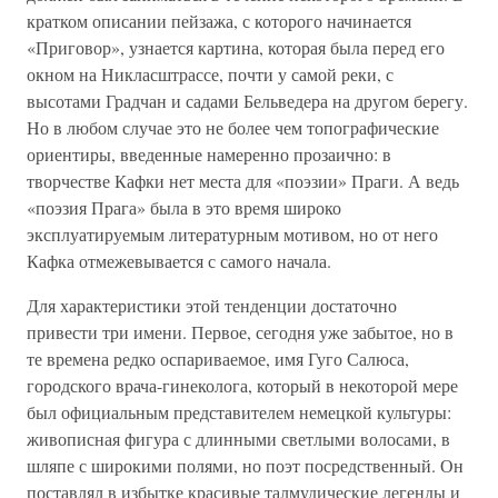
кратком описании пейзажа, с которого начинается
«Приговор», узнается картина, которая была перед его
окном на Никласштрассе, почти у самой реки, с
высотами Градчан и садами Бельведера на другом берегу.
Но в любом случае это не более чем топографические
ориентиры, введенные намеренно прозаично: в
творчестве Кафки нет места для «поэзии» Праги. А ведь
«поэзия Прага» была в это время широко
эксплуатируемым литературным мотивом, но от него
Кафка отмежевывается с самого начала.
Для характеристики этой тенденции достаточно
привести три имени. Первое, сегодня уже забытое, но в
те времена редко оспариваемое, имя Гуго Салюса,
городского врача-гинеколога, который в некоторой мере
был официальным представителем немецкой культуры:
живописная фигура с длинными светлыми волосами, в
шляпе с широкими полями, но поэт посредственный. Он
поставлял в избытке красивые талмудические легенды и