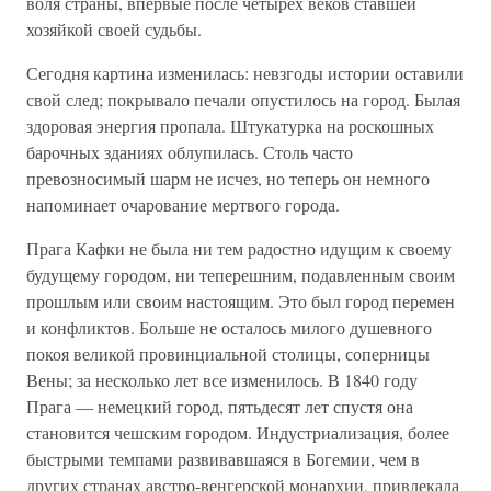
воля страны, впервые после четырех веков ставшей
хозяйкой своей судьбы.
Сегодня картина изменилась: невзгоды истории оставили
свой след; покрывало печали опустилось на город. Былая
здоровая энергия пропала. Штукатурка на роскошных
барочных зданиях облупилась. Столь часто
превозносимый шарм не исчез, но теперь он немного
напоминает очарование мертвого города.
Прага Кафки не была ни тем радостно идущим к своему
будущему городом, ни теперешним, подавленным своим
прошлым или своим настоящим. Это был город перемен
и конфликтов. Больше не осталось милого душевного
покоя великой провинциальной столицы, соперницы
Вены; за несколько лет все изменилось. В 1840 году
Прага — немецкий город, пятьдесят лет спустя она
становится чешским городом. Индустриализация, более
быстрыми темпами развивавшаяся в Богемии, чем в
других странах австро-венгерской монархии, привлекала