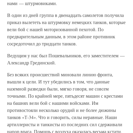
нами — штурмовиками.
В один из дней группа в двенадцать самолетов получила
приказ вылететь на штурмовку немецких танков, которые
вели бой с нашей моторизованной пехотой. По
предварительным данным, в этом районе противник
сосредоточил до тридцати танков.
Ведущим у нас был Пошевальников, его заместителем —
Александр Грединский.
Без всяких происшествий миновали линию фронта,
вышли к цели. И тут убедились в том, что данные
наземной разведки были, мягко говоря, не совсем
точными. По крайней мере, пятьдесят машин с крестами
на башнях вели бой с нашими войсками. Им
противостояли несколько орудий и не более дюжины
танков «Т-34». Что и говорить, силы неравные. Наши
артиллеристы и танкисты из последних сил сдерживали
напор врага. Помощь с воздуха оказалась весьма кстати.