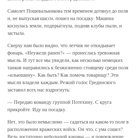
Самолет Пошевальникова тем временем дотянул до поля
и, не выпуская шасси, пошел на посадку. Машина
коснулась земли, подпрыгнула, подняв клубы пыли, и
застыла.
Сверху нам было видно, что летчик не откидывает
фонарь. «Неужели ранен?» — пронеслась тревожная
мысль. И тут все мы увидели, как несколько немецких
танков направились к безжизненно стоящему среди поля
«ильюшину». Как быть? Как помочь товарищу? Эти
мысли владели каждым. Резкий голос Грединского
заставил всех нас вздрогнуть:
— Передаю команду группой Потехину. С круга
прикройте. Иду на посадку.
Нет, это было немыслимо — садиться на каком-то поле в
расположении вражеских войск. Он что, с ума сошел?
Ведь достаточно небольшой канавы — и повреждение