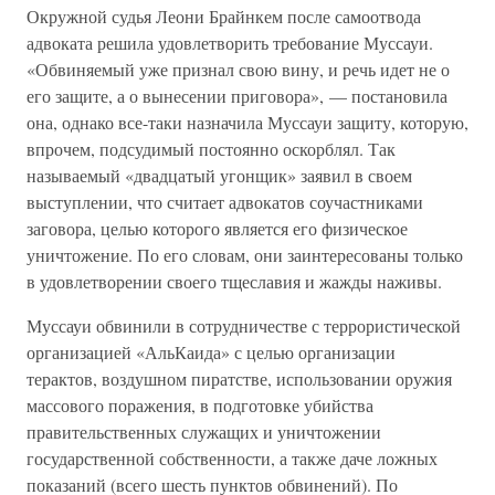
Окружной судья Леони Брайнкем после самоотвода
адвоката решила удовлетворить требование Муссауи.
«Обвиняемый уже признал свою вину, и речь идет не о
его защите, а о вынесении приговора», — постановила
она, однако все-таки назначила Муссауи защиту, которую,
впрочем, подсудимый постоянно оскорблял. Так
называемый «двадцатый угонщик» заявил в своем
выступлении, что считает адвокатов соучастниками
заговора, целью которого является его физическое
уничтожение. По его словам, они заинтересованы только
в удовлетворении своего тщеславия и жажды наживы.
Муссауи обвинили в сотрудничестве с террористической
организацией «АльКаида» с целью организации
терактов, воздушном пиратстве, использовании оружия
массового поражения, в подготовке убийства
правительственных служащих и уничтожении
государственной собственности, а также даче ложных
показаний (всего шесть пунктов обвинений). По