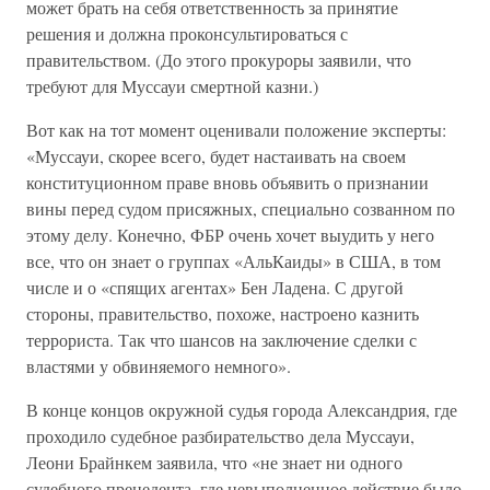
может брать на себя ответственность за принятие
решения и должна проконсультироваться с
правительством. (До этого прокуроры заявили, что
требуют для Муссауи смертной казни.)
Вот как на тот момент оценивали положение эксперты:
«Муссауи, скорее всего, будет настаивать на своем
конституционном праве вновь объявить о признании
вины перед судом присяжных, специально созванном по
этому делу. Конечно, ФБР очень хочет выудить у него
все, что он знает о группах «АльКаиды» в США, в том
числе и о «спящих агентах» Бен Ладена. С другой
стороны, правительство, похоже, настроено казнить
террориста. Так что шансов на заключение сделки с
властями у обвиняемого немного».
В конце концов окружной судья города Александрия, где
проходило судебное разбирательство дела Муссауи,
Леони Брайнкем заявила, что «не знает ни одного
судебного прецедента, где невыполненное действие было