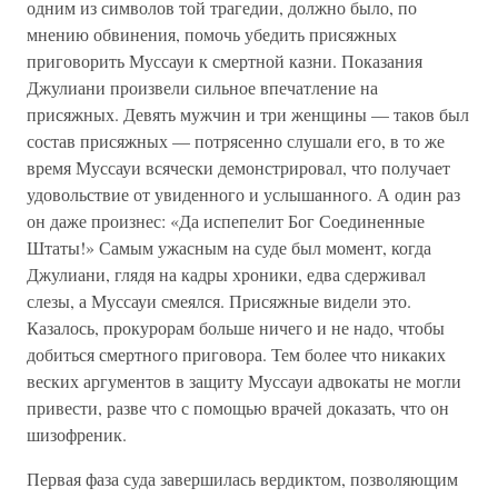
одним из символов той трагедии, должно было, по
мнению обвинения, помочь убедить присяжных
приговорить Муссауи к смертной казни. Показания
Джулиани произвели сильное впечатление на
присяжных. Девять мужчин и три женщины — таков был
состав присяжных — потрясенно слушали его, в то же
время Муссауи всячески демонстрировал, что получает
удовольствие от увиденного и услышанного. А один раз
он даже произнес: «Да испепелит Бог Соединенные
Штаты!» Самым ужасным на суде был момент, когда
Джулиани, глядя на кадры хроники, едва сдерживал
слезы, а Муссауи смеялся. Присяжные видели это.
Казалось, прокурорам больше ничего и не надо, чтобы
добиться смертного приговора. Тем более что никаких
веских аргументов в защиту Муссауи адвокаты не могли
привести, разве что с помощью врачей доказать, что он
шизофреник.
Первая фаза суда завершилась вердиктом, позволяющим