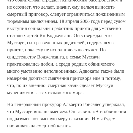
не осознает, что делает, значит, ему нельзя выносить
смертный приговор, следует ограничиться пожизненным
тюремным заключением. 18 апреля 2006 года перед судом
выступил социальный работник приюта для умственно
отсталых детей Ян Воджелсанг. Он утверждал, что
Муссауи, сын разведенных родителей, содержался в
приюте, пока ему не исполнилось шесть лет. По
свидетельству Воджелсанга, в семье Муссауи
практиковались побои, а среди родных обвиняемого
много умственно неполноценных. Адвокаты также были
намерены добиться смягчения приговора еще и потому,
что, по их мнению, смертная казнь сделает Муссауи
мучеником в глазах исламского мира.
Но Генеральный прокурор Альберто Гонсалес утверждал,
что Муссауи вполне вменяем. Он заявил: «Эти обвинения
подразумевают высшую меру наказания. И мы будем
настаивать на смертной казни».