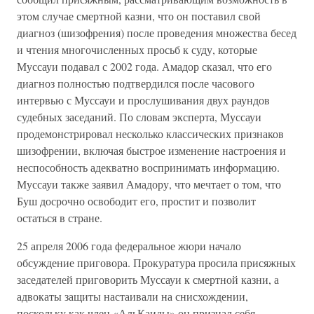
этом случае смертной казни, что он поставил свой
диагноз (шизофрения) после проведения множества бесед
и чтения многочисленных просьб к суду, которые
Муссауи подавал с 2002 года. Амадор сказал, что его
диагноз полностью подтвердился после часового
интервью с Муссауи и прослушивания двух раундов
судебных заседаний. По словам эксперта, Муссауи
продемонстрировал несколько классических признаков
шизофрении, включая быстрое изменение настроения и
неспособность адекватно воспринимать информацию.
Муссауи также заявил Амадору, что мечтает о том, что
Буш досрочно освободит его, простит и позволит
остаться в стране.
25 апреля 2006 года федеральное жюри начало
обсуждение приговора. Прокуратура просила присяжных
заседателей приговорить Муссауи к смертной казни, а
адвокаты защиты настаивали на снисхождении,
поскольку как член «АльКаиды» он признал себя