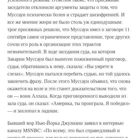
заседатели отклонили аргументы защиты о том, что
Муссауи психически болен и страдает шизофренией. И
все же мнение жюри не было столь уж единодушным:
трое присяжных решили, что Муссауи имел о заговоре 11
сентября самое ограниченное представление, трое других
сочли его роль в организации этих терактов
незначительной. В ходе заседания суда, на котором
Закарии Муссауи был вынесен пожизненный приговор,
судья, обратившись к нему, сказала: «Вы умрете в
слезах». Муссауи пытался перебить судью, но той удалось
закончить фразу. После этого Муссауи объявил, что снова
окажется на воле и это станет доказательством того, что
он — воин Аллаха. Когда приговоренного выводили из
зала суда, он сказал: «Америка, ты проиграла. Я победил»
— и захлопал в ладоши.
Бывший мэр Нью-Йорка Джулиани заявил в интервью
каналу MSNBC: «По всему, это был справедливый и
честный процесс, вот только результат не тот, которого я