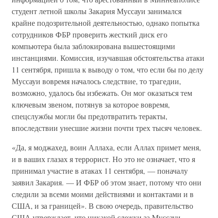
студент летной школы Закария Муссауи занимался
крайне подозрительной деятельностью, однако попытка
сотрудников ФБР проверить жесткий диск его
компьютера была заблокирована вышестоящими
инстанциями. Комиссия, изучавшая обстоятельства атаки
11 сентября, пришла к выводу о том, что если бы по делу
Муссауи вовремя началось следствие, то трагедии,
возможно, удалось бы избежать. Он мог оказаться тем
ключевым звеном, потянув за которое вовремя,
спецслужбы могли бы предотвратить теракты,
впоследствии унесшие жизни почти трех тысяч человек.
«Да, я моджахед, воин Аллаха, если Аллах примет меня,
и в ваших глазах я террорист. Но это не означает, что я
принимал участие в атаках 11 сентября, — поначалу
заявил Закария. — И ФБР об этом знает, потому что они
следили за всеми моими действиями и контактами и в
США, и за границей». В свою очередь, правительство
США утверждает, что никакой слежки за Муссауи,