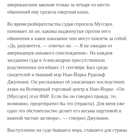
американским законам только за четыре из шести
обвинений ему грозила смертная казнь.
Во время разбирательства судья спросила Муссауи,
понимает ли он, каковы выдвинутые против него
обвинения и какое наказание они могут повлечь за собой.
«Да, разумеется, — отвечал он. — Я не ожидаю от
американцев никакого снисхождения». На каждом
заседании суда в Александрии присутствовали
родственники погибших 11 сентября. Был среди
свидетелей и бывший мэр Нью-Йорка Рудольф
Джулиани. Он рассказывал об ужасающих последствиях
атаки на Всемирный торговый центр в Нью-Йорке. «Он
[Муссауи] лгал ФБР. Если бы он говорил правду, то,
возможно, предотвратил бы это [теракты]. Для меня уже
одно это обстоятельство делает его весьма ощутимой и
важной частью заговора», — говорил Джулиани.
Выступление на суде бывшего мэра, ставшего для страны