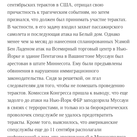
сентябрьских терактов в США, отрицал свою
причастность к трагическим событиям, но затем
признался, что должен был принимать участие терактах.
В частности, в его задачу входил захват пассажирского
самолета и последующая атака на Белый дом. Однако
менее чем за месяц до нанесения спланированных Усамой
Бен Ладеном атак на Всемирный торговый центр в Нью-
Йорке и здание Пентагона в Вашингтоне Муссауи был
арестован в штате Миннесота. Ему были предъявлены
обвинения в нарушении иммиграционного
законодательства. Сидя за решеткой, он лгал
следователям для того, чтобы не помешать проведению
терактов. Комиссия Конгресса пришла к выводу, что еще
задолго до атаки на Нью-Йорк ФБР заподозрила Муссауи
в связях с террористами, и только из-за бюрократических
проволочек спецслужбе не удалось предотвратить
теракты. Кроме того, выяснилось, что американские
спецслужбы еще до 11 сентября располагали
информацией о том, что арестованный в Миннеаполисе