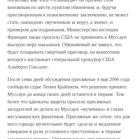
виновным по шести пунктам обвинения, и, будучи
приговоренным к пожизненному заключению, не может
стать «шахидом» (мучеником за веру), а значит, и
примером для подражания. Министерство юстиции
Франции также просило США не применять к Муссауи
высшую меру наказания. Обвиняемый же заявил, что
будет оспаривать смертный приговор, на вынесении
которого настаивает генеральный прокурор США
Альберто Гонсалес.
После семи дней обсуждения присяжные 4 мая 2006 года
сообщили судье Леони Брайнкем, что решение принято:
Муссауи до конца своих дней останется в тюрьме. Тем
более что адвокаты защиты просили присяжных
заседателей не делать из Муссауи «мученика» в глазах
мусульманских фанатиков. Присяжные же сочли, что для
него гораздо мучительнее будет «долгое и медленное
умирание в роли уголовного преступника» в тюрьме
усиленного режима. Отметим также, что присяжные