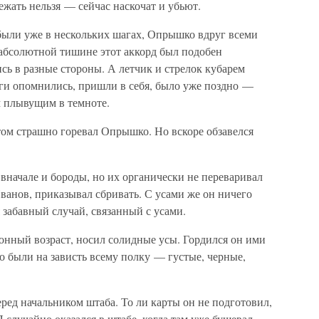
ежать нельзя — сейчас наскочат и убьют.
были уже в нескольких шагах, Опрышко вдруг всеми
 абсолютной тишине этот аккорд был подобен
ь в разные стороны. А летчик и стрелок кубарем
аги опомнились, пришли в себя, было уже поздно —
м плывущим в темноте.
том страшно горевал Опрышко. Но вскоре обзавелся
вначале и бороды, но их органически не переваривал
ванов, приказывал сбривать. С усами же он ничего
 забавный случай, связанный с усами.
онный возраст, носил солидные усы. Гордился он ими
го были на зависть всему полку — густые, черные,
ед начальником штаба. То ли карты он не подготовил,
 случайно оказался в штабе, когда там уже бушевал