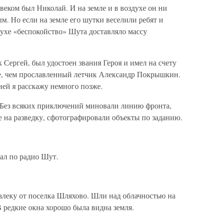
еком был Николай. И на земле и в воздухе он ни
м. Но если на земле его шутки веселили ребят и
духе «беспокойство» Шута доставляло массу
к Сергей, был удостоен звания Героя и имел на счету
е, чем прославленный летчик Александр Покрышкин.
ней я расскажу немного позже.
. Без всяких приключений миновали линию фронта,
 на разведку, сфотографировали объекты по заданию.
ал по радио Шут.
леку от поселка Шляхово. Шли над облачностью на
В редкие окна хорошо была видна земля.