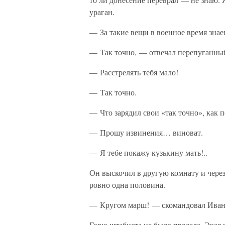
ураган.
— За такие вещи в военное время зна
— Так точно, — отвечал перепуганный
— Расстрелять тебя мало!
— Так точно.
— Что зарядил свои «так точно», как 
— Прошу извинения… виноват.
— Я тебе покажу кузькину мать!..
Он выскочил в другую комнату и через
ровно одна половина.
— Кругом марш! — скомандовал Иван
Горю штабиста не было предела. Экая 