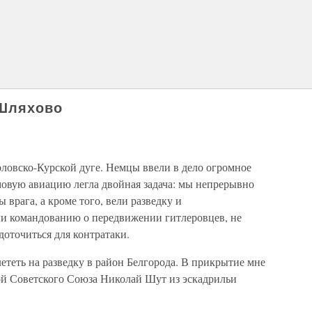
 Шляхово
овско-Курской дуге. Немцы ввели в дело огромное
мовую авиацию легла двойная задача: мы непрерывно
врага, а кроме того, вели разведку и
ли командованию о передвижении гитлеровцев, не
оточиться для контратаки.
теть на разведку в район Белгорода. В прикрытие мне
рой Советского Союза Николай Шут из эскадрильи