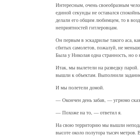
Интересным, очень своеобразным челов
единой секунды не оставался спокойны
делали его общим любимцем, то в воз
неприятностей гитлеровцам.
Он первым в эскадрилье такого аса, ка
сбитых самолетов, пожалуй, не меньш
Была у Николая одна странность, но о 
Итак, мы вылетели на разведку парой
вышли к объектам. Выполнили задание
И мы полетели домой.
— Окончен день забав, — угрюмо сказ
— Похоже на то, — ответил я.
На свою территорию мы вышли непода
высоте около полутора тысяч метров. 