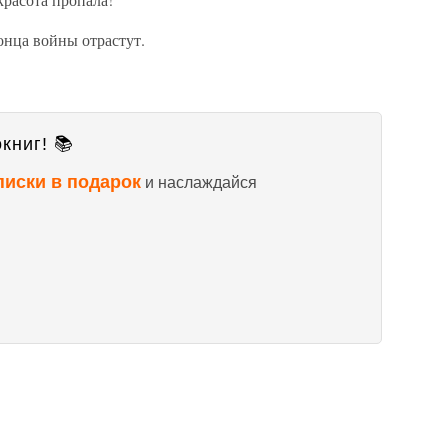
нца войны отрастут.
книг! 📚
писки в подарок
и наслаждайся