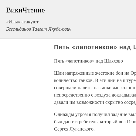
ВикиЧтение
«Илы» атакуют
Бегельдинов Талгат Якубекович
Пять «лапотников» над
Пять «лапотников» над Шляхово
Шли напряженные жестокие бои на Орл
количество танков. В эти дни на штур
совершали налеты на танковые колонны 
непосредственно с воздуха докладыва
давали им возможности скрытно сосред
Однажды утром я получил задание выле
был дан истребитель, который вел Ге
Сергея Луганского.