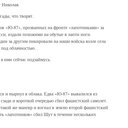
 Николая.
гады, что творят.
ов «Ю-87», прозванных на фронте «лапотниками» за
си, издали похожими на обутые в лапти ноги.
дин за другим пикировали на наши войска возле села
 под облачностью.
я ими сейчас подзаймусь.
си и нырнул в облака. Едва «Ю-87» вывалился из
у сзади и короткой очередью сбил фашистский самолет.
 такой же маневр и вогнал в землю второй фашистский
ть «лапотников» сбил Шут в течение нескольких