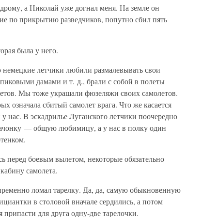
одрому, а Николай уже догнал меня. На земле он
ие по прикрытию разведчиков, попутно сбил пять
орая была у него.
то немецкие летчики любили размалевывать свои
иковыми дамами и т. д., брали с собой в полеты
летов. Мы тоже украшали фюзеляжи своих самолетов.
ых означала сбитый самолет врага. Что же касается
и у нас. В эскадрилье Луганского летчики поочередно
бачонку — общую любимицу, а у нас в полку один
отенком.
сь перед боевым вылетом, некоторые обязательно
 кабину самолета.
ременно ломал тарелку. Да, да, самую обыкновенную
ициантки в столовой вначале сердились, а потом
я припасти для друга одну-две тарелочки.