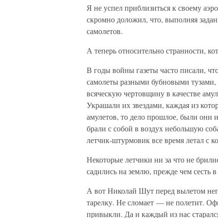
Я не успел приблизиться к своему аэр
скромно доложил, что, выполняя задан
самолетов.
А теперь относительно странности, кот
В годы войны газеты часто писали, ч
самолеты разными бубновыми тузами, п
всяческую чертовщину в качестве аму
Украшали их звездами, каждая из котор
амулетов, то дело прошлое, были они 
брали с собой в воздух небольшую со
летчик-штурмовик все время летал с к
Некоторые летчики ни за что не брили
садились на землю, прежде чем сесть в
А вот Николай Шут перед вылетом неп
тарелку. Не сломает — не полетит. Оф
привыкли. Да и каждый из нас старалс