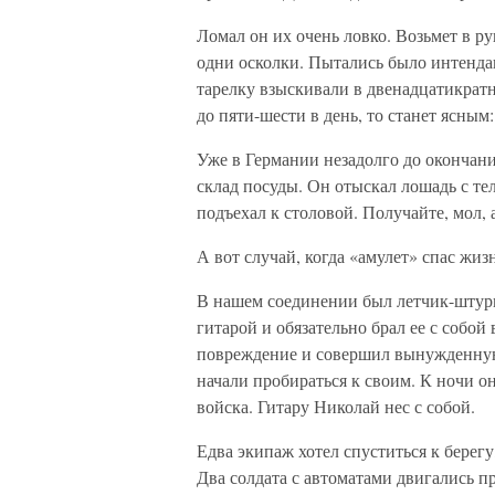
Ломал он их очень ловко. Возьмет в р
одни осколки. Пытались было интенда
тарелку взыскивали в двенадцатикратн
до пяти-шести в день, то станет ясным:
Уже в Германии незадолго до окончан
склад посуды. Он отыскал лошадь с те
подъехал к столовой. Получайте, мол, 
А вот случай, когда «амулет» спас жизн
В нашем соединении был летчик-штурм
гитарой и обязательно брал ее с соб
повреждение и совершил вынужденную 
начали пробираться к своим. К ночи о
войска. Гитару Николай нес с собой.
Едва экипаж хотел спуститься к берегу
Два солдата с автоматами двигались пр