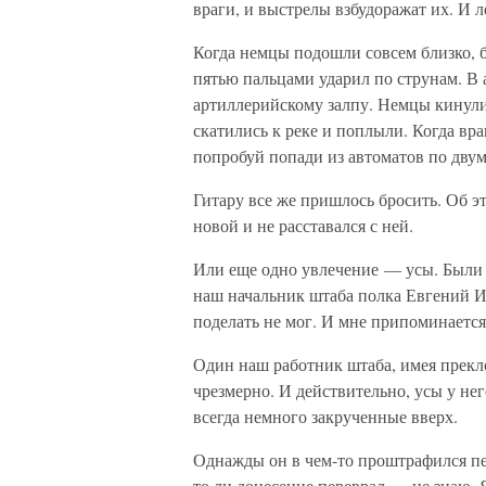
враги, и выстрелы взбудоражат их. И л
Когда немцы подошли совсем близко, 
пятью пальцами ударил по струнам. В
артиллерийскому залпу. Немцы кинулис
скатились к реке и поплыли. Когда вр
попробуй попади из автоматов по дву
Гитару все же пришлось бросить. Об э
новой и не расставался с ней.
Или еще одно увлечение — усы. Были 
наш начальник штаба полка Евгений И
поделать не мог. И мне припоминается
Один наш работник штаба, имея прекл
чрезмерно. И действительно, усы у не
всегда немного закрученные вверх.
Однажды он в чем-то проштрафился пер
то ли донесение переврал — не знаю. Я