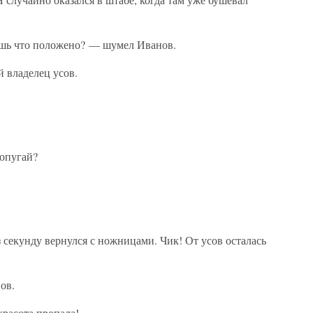
ешь что положено? — шумел Иванов.
 владелец усов.
попугай?
 секунду вернулся с ножницами. Чик! От усов осталась
ов.
красота пропала!