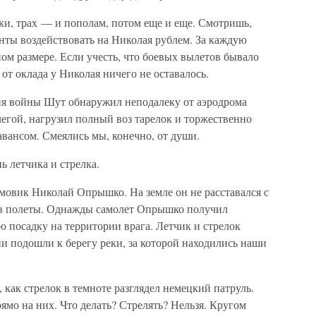
уки, трах — и пополам, потом еще и еще. Смотришь,
нты воздействовать на Николая рублем. За каждую
ом размере. Если учесть, что боевых вылетов бывало
 от оклада у Николая ничего не оставалось.
ия войны Шут обнаружил неподалеку от аэродрома
легой, нагрузил полный воз тарелок и торжественно
авансом. Смеялись мы, конечно, от души.
ь летчика и стрелка.
овик Николай Опрышко. На земле он не расставался с
ой в полеты. Однажды самолет Опрышко получил
посадку на территории врага. Летчик и стрелок
ни подошли к берегу реки, за которой находились наши
, как стрелок в темноте разглядел немецкий патруль.
ямо на них. Что делать? Стрелять? Нельзя. Кругом