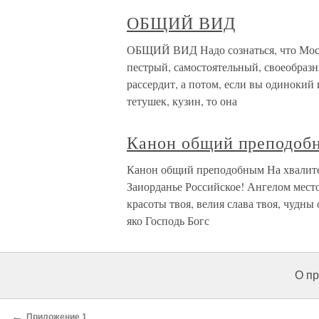
ОБЩИЙ ВИД
ОБЩИЙ ВИД Надо сознаться, что Моск
пестрый, самостоятельный, своеобразн
рассердит, а потом, если вы одинокий
тетушек, кузин, то она
Канон общий преподоб
Канон общий преподобным На хвалитех
Заиорданье Российское! Ангелом место
красоты твоя, велия слава твоя, чудны
яко Господь Богс
О пр
←
Приложение 1