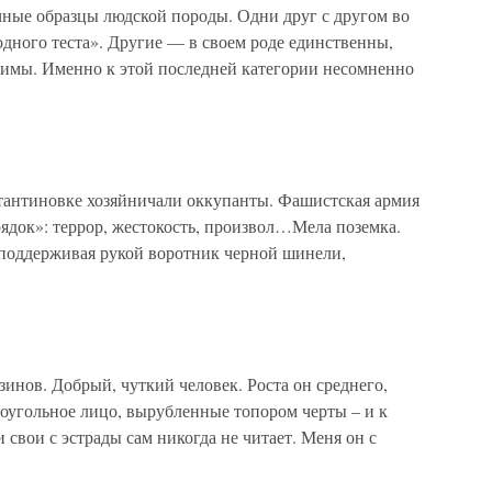
ные образцы людской породы. Одни друг с другом во
дного теста». Другие — в своем роде единственны,
римы. Именно к этой последней категории несомненно
антиновке хозяйничали оккупанты. Фашистская армия
ядок»: террор, жестокость, произвол…Мела поземка.
 поддерживая рукой воротник черной шинели,
инов. Добрый, чуткий человек. Роста он среднего,
моугольное лицо, вырубленные топором черты – и к
 свои с эстрады сам никогда не читает. Меня он с