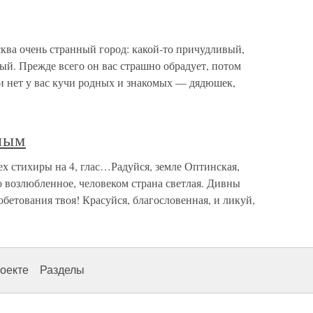
ва очень странный город: какой-то причудливый,
ый. Прежде всего он вас страшно обрадует, потом
 и нет у вас кучи родных и знакомых — дядюшек,
ным
 стихиры на 4, глас…Радуйся, земле Оптинская,
 возлюбленное, человеком страна светлая. Дивны
 обетования твоя! Красуйся, благословенная, и ликуй,
оекте
Разделы