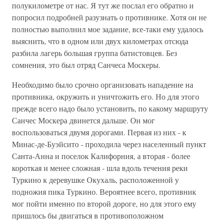
полукилометре от нас. Я тут же послал его обратно и
попросил подробней разузнать о противнике. Хотя он не
полностью выполнил мое задание, все-таки ему удалось
выяснить, что в одном или двух километрах отсюда
разбила лагерь большая группа батистовцев. Без
сомнения, это был отряд Санчеса Москеры.
Необходимо было срочно организовать нападение на
противника, окружить и уничтожить его. Но для этого
прежде всего надо было установить, по какому маршруту
Санчес Москера двинется дальше. Он мог
воспользоваться двумя дорогами. Первая из них - к
Минас-де-Буэйсито - проходила через населенный пункт
Санта-Анна и поселок Калифорния, а вторая - более
короткая и менее сложная - шла вдоль течения реки
Туркино к деревушке Окухаль, расположенной у
подножия пика Туркино. Вероятнее всего, противник
мог пойти именно по второй дороге, но для этого ему
пришлось бы двигаться в противоположном