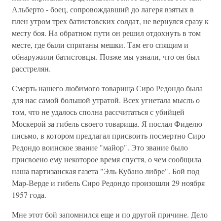
Альберто - боец, сопровождавший до лагеря взятых в
плен утром трех батистовских солдат, не вернулся сразу к
месту боя. На обратном пути он решил отдохнуть в том
месте, где были спрятаны мешки. Там его спящим и
обнаружили батистовцы. Позже мы узнали, что он был
расстрелян.
Смерть нашего любимого товарища Сиро Редондо была
для нас самой большой утратой. Всех угнетала мысль о
том, что не удалось сполна рассчитаться с убийцей
Москерой за гибель своего товарища. Я послал Фиделю
письмо, в котором предлагал присвоить посмертно Сиро
Редондо воинское звание "майор". Это звание было
присвоено ему некоторое время спустя, о чем сообщила
наша партизанская газета "Эль Кубано либре". Бой под
Мар-Верде и гибель Сиро Редондо произошли 29 ноября
1957 года.
Мне этот бой запомнился еще и по другой причине. Дело