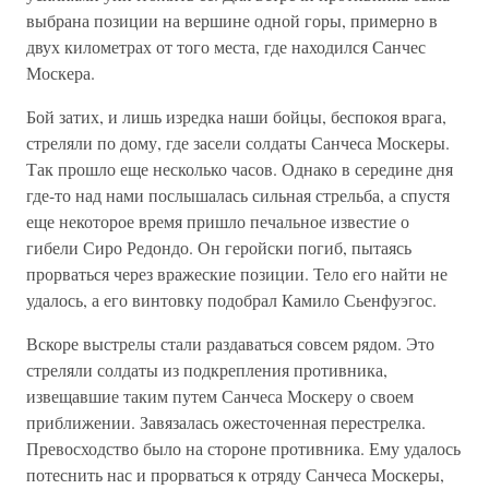
выбрана позиции на вершине одной горы, примерно в
двух километрах от того места, где находился Санчес
Москера.
Бой затих, и лишь изредка наши бойцы, беспокоя врага,
стреляли по дому, где засели солдаты Санчеса Москеры.
Так прошло еще несколько часов. Однако в середине дня
где-то над нами послышалась сильная стрельба, а спустя
еще некоторое время пришло печальное известие о
гибели Сиро Редондо. Он геройски погиб, пытаясь
прорваться через вражеские позиции. Тело его найти не
удалось, а его винтовку подобрал Камило Сьенфуэгос.
Вскоре выстрелы стали раздаваться совсем рядом. Это
стреляли солдаты из подкрепления противника,
извещавшие таким путем Санчеса Москеру о своем
приближении. Завязалась ожесточенная перестрелка.
Превосходство было на стороне противника. Ему удалось
потеснить нас и прорваться к отряду Санчеса Москеры,