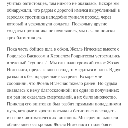
убитых батистовцев, там никого не оказалась, Вскоре мы
обнаружили, что рядом с дорогой имелся вырубленный в
зарослях тростника наподобие туннеля проход, через
который и ускользнули солдаты. Поскольку другие
солдаты противника не появлялись, мы начали поиски
трех батистовцев.
Пока часть бойцов шла в обход, Жоэль Иглесиас вместе с
Родольфо Васкесом и Хеонелем Родригесом устремились
в зеленый "туннель". Мы слышали громкий голос Жоэля
Иглесиаса, предлагавшего солдатам сдаться в плен. Вдруг
раздались беспорядочные выстрелы. Вскоре мне
сообщили, что Жоэль Иглесиас тяжело ранен. Но судьба
оказалась к нему благосклонной: ни одна из полученных
им ран не оказалась смертельной, а их было множество.
Приклад его винтовки был разбит прямыми попаданиями
пуль, которые в ярости посылали батистовские солдаты
из своих автоматических винтовок. Мы срочно вынесли
обливавшегося кровью Жоэля Иглесиаса с поля боя и