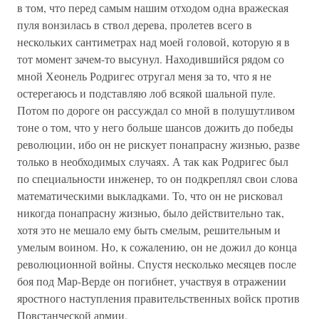
в том, что перед самым нашим отходом одна вражеская
пуля вонзилась в ствол дерева, пролетев всего в
нескольких сантиметрах над моей головой, которую я в
тот момент зачем-то высунул. Находившийся рядом со
мной Хеонель Родригес отругал меня за то, что я не
остерегаюсь и подставляю лоб всякой шальной пуле.
Потом по дороге он рассуждал со мной в полушутливом
тоне о том, что у него больше шансов дожить до победы
революции, ибо он не рискует понапрасну жизнью, разве
только в необходимых случаях. А так как Родригес был
по специальности инженер, то он подкреплял свои слова
математическими выкладками. То, что он не рисковал
никогда понапрасну жизнью, было действительно так,
хотя это не мешало ему быть смелым, решительным и
умелым воином. Но, к сожалению, он не дожил до конца
революционной войны. Спустя несколько месяцев после
боя под Мар-Верде он погибнет, участвуя в отражении
яростного наступления правительственных войск против
Повстанческой армии.