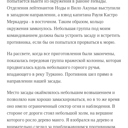
попытается выйти из окружения в районе Невады.
Отделения лейтенантов Ноды и Вило Акуньи выступили
в западном направлении, а взвод капитана Рауля Кастро
Меркадера - в восточном. Таким образом, кольцо
окружения замкнулось. Небольшая группа под моим
командованием должна была устроить засаду и встретить
противника, если бы он попытался прорваться к морю.
На рассвете, когда все приготовления были закончены,
показалась передовая группа вражеской колонны, которая
продвигалась вдоль небольшого горного ручья,
впадающего в реку Туркино. Противник шел прямо в
направлении нашей засады.
Место засады окаймлялось небольшим возвышением и
позволяло нам хорошо замаскироваться, но в то же время
оно имело ограниченный сектор огня и наблюдения. В
стороне от дороги стоял небольшой холм, на вершине
которого росло дерево манго. Я взобрался на дерево и
внимательно следил за приближавшимся противником.