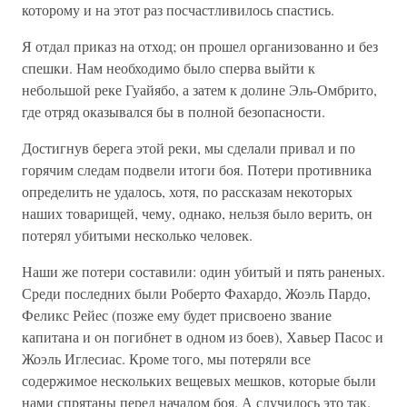
которому и на этот раз посчастливилось спастись.
Я отдал приказ на отход; он прошел организованно и без
спешки. Нам необходимо было сперва выйти к
небольшой реке Гуайябо, а затем к долине Эль-Омбрито,
где отряд оказывался бы в полной безопасности.
Достигнув берега этой реки, мы сделали привал и по
горячим следам подвели итоги боя. Потери противника
определить не удалось, хотя, по рассказам некоторых
наших товарищей, чему, однако, нельзя было верить, он
потерял убитыми несколько человек.
Наши же потери составили: один убитый и пять раненых.
Среди последних были Роберто Фахардо, Жоэль Пардо,
Феликс Рейес (позже ему будет присвоено звание
капитана и он погибнет в одном из боев), Хавьер Пасос и
Жоэль Иглесиас. Кроме того, мы потеряли все
содержимое нескольких вещевых мешков, которые были
нами спрятаны перед началом боя. А случилось это так.