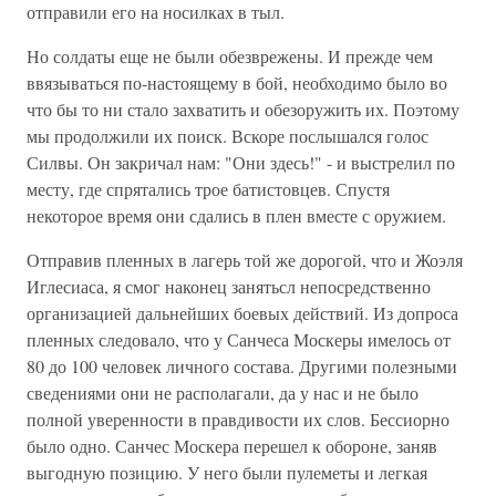
отправили его на носилках в тыл.
Но солдаты еще не были обезврежены. И прежде чем
ввязываться по-настоящему в бой, необходимо было во
что бы то ни стало захватить и обезоружить их. Поэтому
мы продолжили их поиск. Вскоре послышался голос
Силвы. Он закричал нам: "Они здесь!" - и выстрелил по
месту, где спрятались трое батистовцев. Спустя
некоторое время они сдались в плен вместе с оружием.
Отправив пленных в лагерь той же дорогой, что и Жоэля
Иглесиаса, я смог наконец занятьсл непосредственно
организацией дальнейших боевых действий. Из допроса
пленных следовало, что у Санчеса Москеры имелось от
80 до 100 человек личного состава. Другими полезными
сведениями они не располагали, да у нас и не было
полной уверенности в правдивости их слов. Бессиорно
было одно. Санчес Москера перешел к обороне, заняв
выгодную позицию. У него были пулеметы и легкая