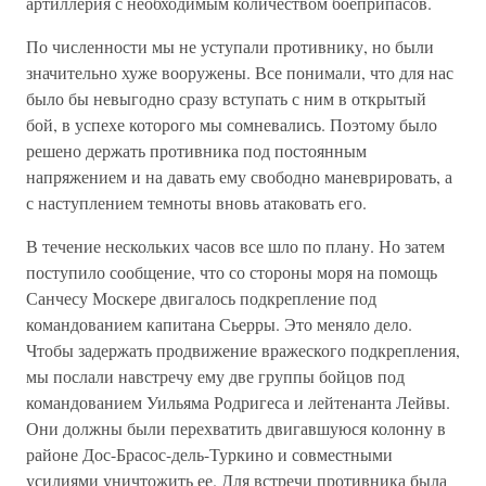
артиллерия с необходимым количеством боеприпасов.
По численности мы не уступали противнику, но были
значительно хуже вооружены. Все понимали, что для нас
было бы невыгодно сразу вступать с ним в открытый
бой, в успехе которого мы сомневались. Поэтому было
решено держать противника под постоянным
напряжением и на давать ему свободно маневрировать, а
с наступлением темноты вновь атаковать его.
В течение нескольких часов все шло по плану. Но затем
поступило сообщение, что со стороны моря на помощь
Санчесу Москере двигалось подкрепление под
командованием капитана Сьерры. Это меняло дело.
Чтобы задержать продвижение вражеского подкрепления,
мы послали навстречу ему две группы бойцов под
командованием Уильяма Родригеса и лейтенанта Лейвы.
Они должны были перехватить двигавшуюся колонну в
районе Дос-Брасос-дель-Туркино и совместными
усилиями уничтожить ее. Для встречи противника была