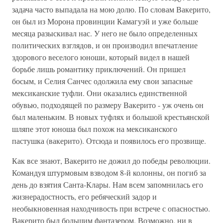
задача часто выпадала на мою долю. По словам Вакерито,
он был из Морона провинции Камагуэй и уже больше
месяца разыскивал нас. У него не было определенных
политических взглядов, и он производил впечатление
здорового веселого юноши, который видел в нашей
борьбе лишь романтику приключений. Он пришел
босым, и Селия Санчес одолжила ему свои запасные
мексиканские туфли. Они оказались единственной
обувью, подходящей по размеру Вакерито - уж очень он
был маленьким. В новых туфлях и большой крестьянской
шляпе этот юноша был похож на мексиканского
пастушка (вакерито). Отсюда и появилось его прозвище.
Как все знают, Вакерито не дожил до победы революции.
Командуя штурмовым взводом 8-й колонны, он погиб за
день до взятия Санта-Клары. Нам всем запомнилась его
жизнерадостность, его ребяческий задор и
необыкновенная находчивость при встрече с опасностью.
Вакерито был большим фантазером. Возможно, ни в