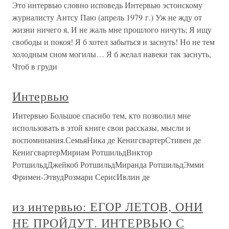
Это интервью словно исповедь Интервью эстонскому
журналисту Антсу Паю (апрель 1979 г.) Уж не жду от
жизни ничего я, И не жаль мне прошлого ничуть; Я ищу
свободы и покоя! Я б хотел забыться и заснуть! Но не тем
холодным сном могилы… Я б желал навеки так заснуть,
Чтоб в груди
Интервью
Интервью Большое спасибо тем, кто позволил мне
использовать в этой книге свои рассказы, мысли и
воспоминания.СемьяНика де КенигсвартерСтивен де
КенигсвартерМириам РотшильдВиктор
РотшильдДжейкоб РотшильдМиранда РотшильдЭмми
Фримен-ЭтвудРозмари СерисИвлин де
из интервью: ЕГОР ЛЕТОВ, ОНИ
НЕ ПРОЙДУТ. ИНТЕРВЬЮ С