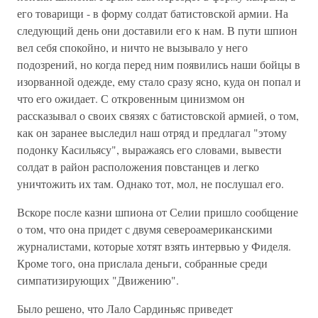
его товарищи - в форму солдат батистовской армии. На
следующий день они доставили его к нам. В пути шпион
вел себя спокойно, и ничто не вызывало у него
подозрений, но когда перед ним появились наши бойцы в
изорванной одежде, ему стало сразу ясно, куда он попал и
что его ожидает. С откровенным цинизмом он
рассказывал о своих связях с батистовской армией, о том,
как он заранее выследил наш отряд и предлагал "этому
подонку Касильясу", выражаясь его словами, вывести
солдат в район расположения повстанцев и легко
уничтожить их там. Однако тот, мол, не послушал его.
Вскоре после казни шпиона от Селии пришло сообщение
о том, что она придет с двумя североамериканскими
журналистами, которые хотят взять интервью у Фиделя.
Кроме того, она прислала деньги, собранные среди
симпатизирующих "Движению".
Было решено, что Лало Сардиньяс приведет