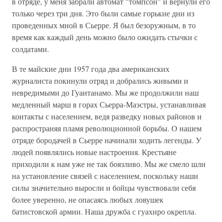
в отряде, у меня забрали автомат "томпсон" и вернули его
только через три дня. Это были самые горькие дни из
проведенных мной в Сьерре. Я был безоружным, в то
время как каждый день можно было ожидать стычки с
солдатами.
В те майские дни 1957 года два американских
журналиста покинули отряд и добрались живыми и
невредимыми до Гуантанамо. Мы же продолжили наш
медленный марш в горах Сьерра-Маэстры, устанавливая
контакты с населением, ведя разведку новых районов и
распространяя пламя революционной борьбы. О нашем
отряде бородачей в Сьерре начинали ходить легенды. У
людей появлялись новые настроения. Крестьяне
приходили к нам уже не так боязливо. Мы же смело шли
на установление связей с населением, поскольку наши
силы значительно выросли и бойцы чувствовали себя
более уверенно, не опасаясь любых ловушек
батистовской армии. Наша дружба с гуахиро окрепла.