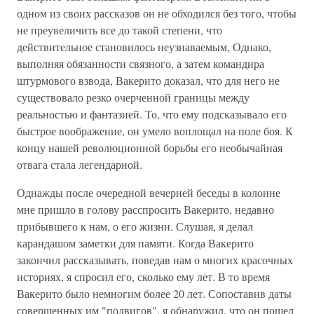
одном из своих рассказов он не обходился без того, чтобы
не преувеличить все до такой степени, что
действительное становилось неузнаваемым, Однако,
выполняя обязанности связного, а затем командира
штурмового взвода, Вакерито доказал, что для него не
существовало резко очерченной границы между
реальностью и фантазией. То, что ему подсказывало его
быстрое воображение, он умело воплощал на поле боя. К
концу нашей революционной борьбы его необычайная
отвага стала легендарной.
Однажды после очередной вечерней беседы в колонне
мне пришло в голову расспросить Вакерито, недавно
прибывшего к нам, о его жизни. Слушая, я делал
карандашом заметки для памяти. Когда Вакерито
закончил рассказывать, поведав нам о многих красочных
историях, я спросил его, сколько ему лет. В то время
Вакерито было немногим более 20 лет. Сопоставив даты
совершенных им "подвигов", я обнаружил, что он пошел