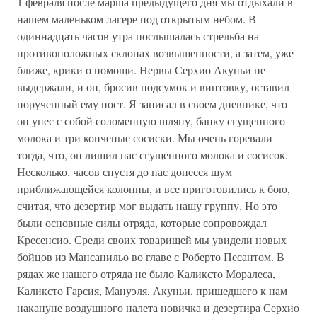
1 февраля после марша предыдущего дня мы отдыхали в
нашем маленьком лагере под открытым небом. В
одиннадцать часов утра послышалась стрельба на
противоположных склонах возвышенности, а затем, уже
ближе, крики о помощи. Нервы Серхио Акуньи не
выдержали, и он, бросив подсумок и винтовку, оставил
порученный ему пост. Я записал в своем дневнике, что
он унес с собой соломенную шляпу, банку сгущенного
молока и три копченые сосиски. Мы очень горевали
тогда, что, он лишил нас сгущенного молока и сосисок.
Несколько. часов спустя до нас донесся шум
приближающейся колонны, и все приготовились к бою,
считая, что дезертир мог выдать нашу группу. Но это
были основные силы отряда, которые сопровождал
Кресенсио. Среди своих товарищей мы увидели новых
бойцов из Мансанильо во главе с Роберто Песантом. В
рядах же нашего отряда не было Каликсто Моралеса,
Каликсто Гарсия, Мануэля, Акуньи, пришедшего к нам
накануне воздушного налета новичка и дезертира Серхио