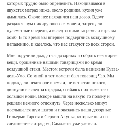
которых трудно было определить. Находившаяся в
двухстах метрах ниже, около родника, кухня уже
дымилась. Около нее находился наш дозор. Вдруг
раздался шум пикирующего самолета, затрещали
пулеметные очереди, а вслед за ними загремели взрывы
бомб. В то время мы впервые подверглись воздушному
нападению, и казалось, что нас атакуют со всех сторон.
Мне поручили дождаться дозорных и собрать некоторые
вещи, брошенные нашими товарищами во время
воздушной атаки. Местом встречи была назначена Куэва-
дель-Умо. Со мной в тот момент был товарищ Чао. Мы
подождали некоторое время и, не встретив никого,
двинулись вслед за отрядом, сгибаясь под тяжестью
большой ноши. Вскоре вышли на какую-то поляну и
решили немного отдохнуть. Через несколько минут
послышался шум шагов и показались наши дозорные
Гильермо Гарсия и Серхио Акунья, которые шли на
соединение с отрядом, Самолеты уже улетели.