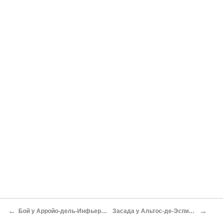
←
→
Бой у Арройо-дель-Инфьерно[5]
Засада у Альтос-де-Эспиносы