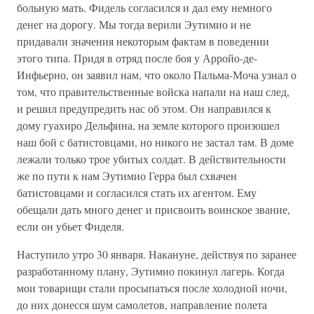
больную мать. Фидель согласился и дал ему немного
денег на дорогу. Мы тогда верили Эутимио и не
придавали значения некоторым фактам в поведении
этого типа. Придя в отряд после боя у Арройо-де-
Инфьерно, он заявил нам, что около Пальма-Моча узнал о
том, что правительственные войска напали на наш след,
и решил предупредить нас об этом. Он направился к
дому гуахиро Дельфина, на земле которого произошел
наш бой с батистовцами, но никого не застал там. В доме
лежали только трое убитых солдат. В действительности
же по пути к нам Эутимио Герра был схвачен
батистовцами и согласился стать их агентом. Ему
обещали дать много денег и присвоить воинское звание,
если он убьет Фиделя.
Наступило утро 30 января. Накануне, действуя по заранее
разработанному плану, Эутимио покинул лагерь. Когда
мои товарищи стали просыпаться после холодной ночи,
до них донесся шум самолетов, направление полета