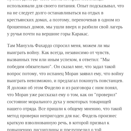
использовали для своего питания. Опыт подсказывал, что
на не следует долго останавливаться на отдых в
крестьянских домах, а поэтому, переночевав в одном из
брошенных домов, мы ушли вверх и разбили свой лагерь
у ручья почти на вершине горы Каракас.
Там Мануэль Фахардо спросил меня, можем ли мы
выиграть войну. Как всегда, независимо от чувств,
вызванных тем или иным успехом, я ответил: "Мы
победим обязательно". Он сказал мне, что задал такой
вопрос потому, что испанец Моран заявил ему, что войну
выиграть невозможно, и предлагал покинуть повстанцев.
Я доложи об этом Фиделю и из разговора с ним понял,
что Моран уже рассказал ему о том, как он "проверил"
состояние морального духа у некоторых товарищей
нашего отряда. Все пришли к общему мнению, что такой
метод проверки непригоден для нас. Фидель произнес
краткую взволнованную речь, в которой призвал к
повышению дисциплины и предупредил о той