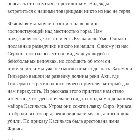
опасаясь столкнуться с противником. Надежды
встретиться с нашими товарищами никто из нас не терял.
30 января мы заняли позицию на вершине
господствующей над местностью горы. Нам
представлялось, что это и есть Куэва-дель-Умо. Однако
посланные разведчики никого не нашли. Одному из нас,
Серхио, показалось, что он видел двух людей в
бейсбольных кепочках, но сообщить об этом он
промедлил, и мы уже не смогли никого догнать. Затем я и
Гильермо вышли на разведку долины реки Ахи, где
Гильермо встретил одного своего приятеля, который дал
нам перекусить. Из рассказа этого приятеля нам стало
известно, что здесь ночевали солдаты под командованием
майора Касильяса. Утром они сожгли лавку Сиро Фриаса,
отобрали все товары, реквизировали мулов, а погонщика
убили. По приказу Касильяса была арестована жена
Фриаса.