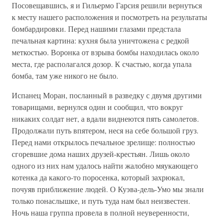
Посовещавшись, я и Гильермо Гарсия решили вернуться
к месту нашего расположения и посмотреть на результаты
бомбардировки. Перед нашими глазами предстала
печальная картина: кухня была уничтожена с редкой
меткостью. Воронка от взрыва бомбы находилась около
места, где располагался дозор. К счастью, когда упала
бомба, там уже никого не было.
Испанец Моран, посланный в разведку с двумя другими
товарищами, вернулся один и сообщил, что вокруг
никаких солдат нет, а вдали виднеются пять самолетов.
Продолжали путь впятером, неся на себе большой груз.
Перед нами открылось печальное зрелище: полностью
сгоревшие дома наших друзей-крестьян. Лишь около
одного из них нам удалось найти жалобно мяукающего
котенка да какого-то поросенка, который захрюкал,
почуяв приближение людей. О Куэва-дель-Умо мы знали
только понаслышке, и путь туда нам был неизвестен.
Ночь наша группа провела в полной неуверенности,