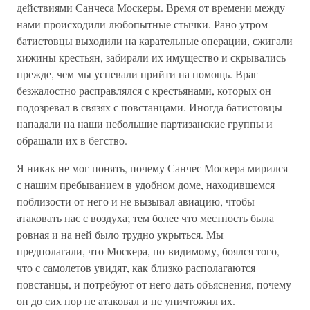
действиями Санчеса Москеры. Время от времени между
нами происходили любопытные стычки. Рано утром
батистовцы выходили на карательные операции, сжигали
хижины крестьян, забирали их имущество и скрывались
прежде, чем мы успевали прийти на помощь. Враг
безжалостно расправлялся с крестьянами, которых он
подозревал в связях с повстанцами. Иногда батистовцы
нападали на наши небольшие партизанские группы и
обращали их в бегство.
Я никак не мог понять, почему Санчес Москера мирился
с нашим пребыванием в удобном доме, находившемся
поблизости от него и не вызывал авиацию, чтобы
атаковать нас с воздуха; тем более что местность была
ровная и на ней было трудно укрыться. Мы
предполагали, что Москера, по-видимому, боялся того,
что с самолетов увидят, как близко располагаются
повстанцы, и потребуют от него дать объяснения, почему
он до сих пор не атаковал и не уничтожил их.