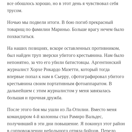
все обошлось хорошо, но в этот день я чувствовал себя
трусом.
Ночью мы подвели итоги. В бою погиб прекрасный
товарищ по фамилии Мариньо. Больше врагу нечем было
похвастаться.
На наших позициях, вскоре оставленных противником,
был найден труп зверски убитого крестьянина. Нам было
непонятно, за что его убили батистовцы. Аргентинский
журналист Хорхе Рикардо Мазетти, который тогда
впервые попал к нам в Сьерру, сфотографировал убитого
крестьянина своим портативным фотоаппаратом. В
дальнейшем с этим журналистом у меня завязалась
большая и прочная дружба.
После этого боя мы ушли из Ла-Отилии. Вместо меня
командиром 4-й колонны стал Рамиро Вальдес,
получивший в эти дни повышение. Я покинул этот район
в сопровождении небольшого отряда бойцов. Передо