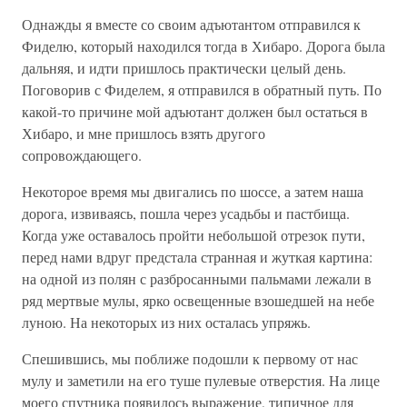
Однажды я вместе со своим адъютантом отправился к
Фиделю, который находился тогда в Хибаро. Дорога была
дальняя, и идти пришлось практически целый день.
Поговорив с Фиделем, я отправился в обратный путь. По
какой-то причине мой адъютант должен был остаться в
Хибаро, и мне пришлось взять другого
сопровождающего.
Некоторое время мы двигались по шоссе, а затем наша
дорога, извиваясь, пошла через усадьбы и пастбища.
Когда уже оставалось пройти небольшой отрезок пути,
перед нами вдруг предстала странная и жуткая картина:
на одной из полян с разбросанными пальмами лежали в
ряд мертвые мулы, ярко освещенные взошедшей на небе
луною. На некоторых из них осталась упряжь.
Спешившись, мы поближе подошли к первому от нас
мулу и заметили на его туше пулевые отверстия. На лице
моего спутника появилось выражение, типичное для