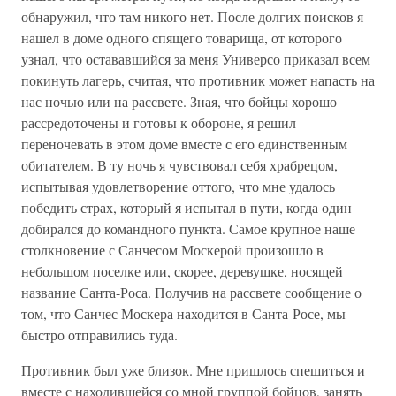
обнаружил, что там никого нет. После долгих поисков я
нашел в доме одного спящего товарища, от которого
узнал, что остававшийся за меня Универсо приказал всем
покинуть лагерь, считая, что противник может напасть на
нас ночью или на рассвете. Зная, что бойцы хорошо
рассредоточены и готовы к обороне, я решил
переночевать в этом доме вместе с его единственным
обитателем. В ту ночь я чувствовал себя храбрецом,
испытывая удовлетворение оттого, что мне удалось
победить страх, который я испытал в пути, когда один
добирался до командного пункта. Самое крупное наше
столкновение с Санчесом Москерой произошло в
небольшом поселке или, скорее, деревушке, носящей
название Санта-Роса. Получив на рассвете сообщение о
том, что Санчес Москера находится в Санта-Росе, мы
быстро отправились туда.
Противник был уже близок. Мне пришлось спешиться и
вместе с находившейся со мной группой бойцов, занять