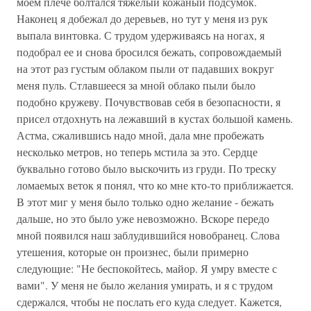
моем плече болтался тяжелый кожаный подсумок.
Наконец я добежал до деревьев, но тут у меня из рук
выпала винтовка. С трудом удерживаясь на ногах, я
подобрал ее и снова бросился бежать, сопровождаемый
на этот раз густым облаком пыли от падавших вокруг
меня пуль. Стлавшееся за мной облако пыли было
подобно кружеву. Почувствовав себя в безопасности, я
присел отдохнуть на лежавший в кустах большой камень.
Астма, сжалившись надо мной, дала мне пробежать
несколько метров, но теперь мстила за это. Сердце
буквально готово было выскочить из груди. По треску
ломаемых веток я понял, что ко мне кто-то приближается.
В этот миг у меня было только одно желание - бежать
дальше, но это было уже невозможно. Вскоре передо
мной появился наш заблудившийся новобранец. Слова
утешения, которые он произнес, были примерно
следующие: "Не беспокойтесь, майор. Я умру вместе с
вами". У меня не было желания умирать, и я с трудом
сдержался, чтобы не послать его куда следует. Кажется,