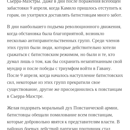
Сьерра-Маэстры. Даже в дни после поражения всеобщей
забастовки 9 апреля, когда Камило пришлось отступить к
горам, он ухитрялся доставлять батистовцам много забот.
В дни наибольшего подъема революционного движения,
когда обстановка была благоприятной, возникло
несколько антиправительственных групп. Среди членов
этих групп были люди, которые действительно хотели
сражаться с батистовским режимом, но были и те, кто
думал лишь о том, как бы сохранить незапятнанным свой
мундир и после победы с триумфом войти в Гавану.
После 9 апреля, когда началось наступление батистовских
сил, некоторые из этих групп прекратили свое
существование, другие же присоединились к повстанцам
в Сьерра-Маэстре.
Желая подорвать моральный дух Повстанческой армии,
батистовцы обещали помилование всем повстанцам,
которые добровольно явятся к представителям власти. В
районах боевых действий партизан противник стал