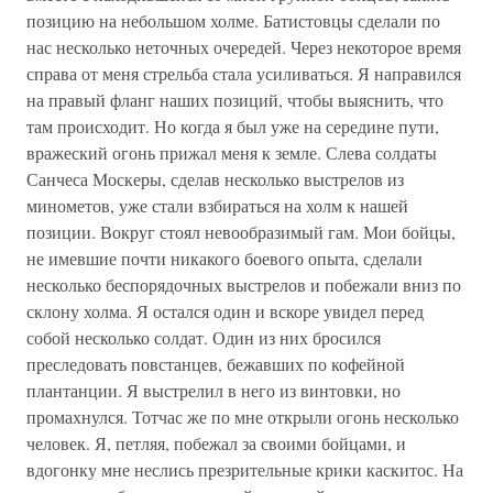
позицию на небольшом холме. Батистовцы сделали по
нас несколько неточных очередей. Через некоторое время
справа от меня стрельба стала усиливаться. Я направился
на правый фланг наших позиций, чтобы выяснить, что
там происходит. Но когда я был уже на середине пути,
вражеский огонь прижал меня к земле. Слева солдаты
Санчеса Москеры, сделав несколько выстрелов из
минометов, уже стали взбираться на холм к нашей
позиции. Вокруг стоял невообразимый гам. Мои бойцы,
не имевшие почти никакого боевого опыта, сделали
несколько беспорядочных выстрелов и побежали вниз по
склону холма. Я остался один и вскоре увидел перед
собой несколько солдат. Один из них бросился
преследовать повстанцев, бежавших по кофейной
плантанции. Я выстрелил в него из винтовки, но
промахнулся. Тотчас же по мне открыли огонь несколько
человек. Я, петляя, побежал за своими бойцами, и
вдогонку мне неслись презрительные крики каскитос. На