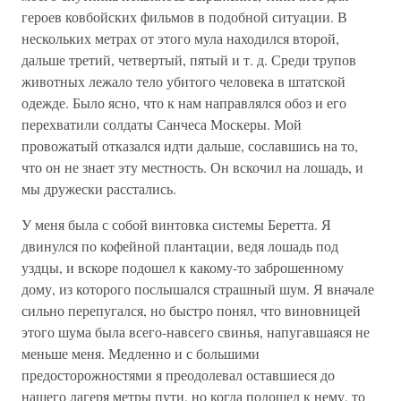
героев ковбойских фильмов в подобной ситуации. В
нескольких метрах от этого мула находился второй,
дальше третий, четвертый, пятый и т. д. Среди трупов
животных лежало тело убитого человека в штатской
одежде. Было ясно, что к нам направлялся обоз и его
перехватили солдаты Санчеса Москеры. Мой
провожатый отказался идти дальше, сославшись на то,
что он не знает эту местность. Он вскочил на лошадь, и
мы дружески расстались.
У меня была с собой винтовка системы Беретта. Я
двинулся по кофейной плантации, ведя лошадь под
уздцы, и вскоре подошел к какому-то заброшенному
дому, из которого послышался страшный шум. Я вначале
сильно перепугался, но быстро понял, что виновницей
этого шума была всего-навсего свинья, напугавшаяся не
меньше меня. Медленно и с большими
предосторожностями я преодолевал оставшиеся до
нашего лагеря метры пути, но когда подошел к нему, то