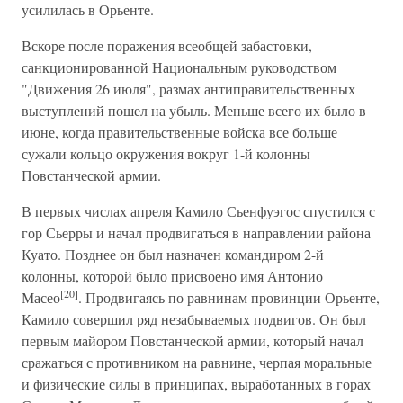
усилилась в Орьенте.
Вскоре после поражения всеобщей забастовки,
санкционированной Национальным руководством
"Движения 26 июля", размах антиправительственных
выступлений пошел на убыль. Меньше всего их было в
июне, когда правительственные войска все больше
сужали кольцо окружения вокруг 1-й колонны
Повстанческой армии.
В первых числах апреля Камило Сьенфуэгос спустился с
гор Сьерры и начал продвигаться в направлении района
Куато. Позднее он был назначен командиром 2-й
колонны, которой было присвоено имя Антонио
[20]
Масео
. Продвигаясь по равнинам провинции Орьенте,
Камило совершил ряд незабываемых подвигов. Он был
первым майором Повстанческой армии, который начал
сражаться с противником на равнине, черпая моральные
и физические силы в принципах, выработанных в горах