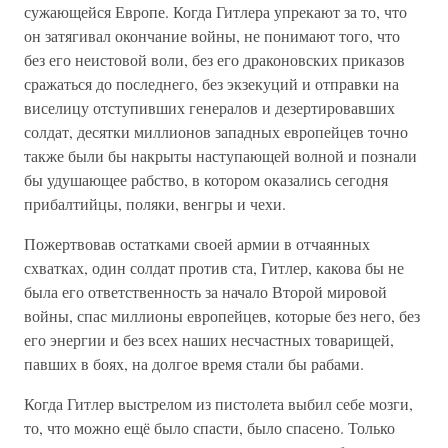
сужающейся Европе. Когда Гитлера упрекают за то, что
он затягивал окончание войны, не понимают того, что
без его неистовой воли, без его драконовских приказов
сражаться до последнего, без экзекуций и отправки на
виселицу отступивших генералов и дезертировавших
солдат, десятки миллионов западных европейцев точно
также были бы накрыты наступающей волной и познали
бы удушающее рабство, в котором оказались сегодня
прибалтийцы, поляки, венгры и чехи.
Пожертвовав остатками своей армии в отчаянных
схватках, один солдат против ста, Гитлер, какова бы не
была его ответственность за начало Второй мировой
войны, спас миллионы европейцев, которые без него, без
его энергии и без всех наших несчастных товарищей,
павших в боях, на долгое время стали бы рабами.
Когда Гитлер выстрелом из пистолета выбил себе мозги,
то, что можно ещё было спасти, было спасено. Только