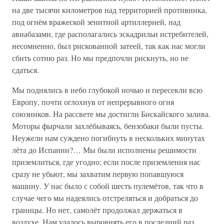
на две тысячи километров над территорией противника,
под огнём вражеской зенитной артиллерией, над
авиабазами, где располагались эскадрильи истребителей,
несомненно, был рискованной затеей, так как нас могли
сбить сотню раз. Но мы предпочли рискнуть, но не
сдаться.
Мы поднялись в небо глубокой ночью и пересекли всю
Европу, почти оглохнув от непрерывного огня
союзников. На рассвете мы достигли Бискайского залива.
Моторы фырчали захлёбываясь, бензобаки были пусты.
Неужели нам суждено погибнуть в нескольких минутах
лёта до Испании?… Мы были исполнены решимости
приземлиться, где угодно; если после приземления нас
сразу не убьют, мы захватим первую попавшуюся
машину. У нас было с собой шесть пулемётов, так что в
случае чего мы надеялись отстреляться и добраться до
границы. Но нет, самолёт продолжал держаться в
воздухе. Нам удалось выровнять его в последний раз,