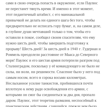
сами в свою очередь попасть в окружение, если Паулюс
не перестанет тянуть время. И именно в этот момент,
этот педантичный штабист, с его маниакальной
привычкой не делать ни единого шага без того, чтобы
предварительно не исписать гору бумаг, и, на самом деле,
в глубине души мечтавший только о том, чтобы его
оставили в покое, сообщил своим спасителям, что ему
нужно шесть дней, чтобы завершить подготовку к
прорыву! Шесть дней! За шесть дней в 1940 г. Гудериан и
Роммель преодолели расстояние от Мааса до Северного
моря! Паулюс и его шестая армия потерпели разгром под
Сталинградом, поскольку у её командующего не было не
силы, ни воли, ни решимости. Спасение было у него под
самым носом, всего в сорока восьми километрах.
Неслыханное усилие танкистов, пробившихся почти
вплотную к нему ради освобождения его армии, с
которыми он смог бы соединиться за два дня, пропало
даром. Паулюс, этот теоретик-размазня, неспособный к
практическим действиям, сдавшийся, прежде чем было