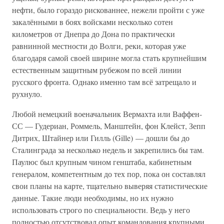
нефти, было гораздо рискованнее, нежели пройти с уже
закалёнными в боях войсками несколько сотен
километров от Днепра до Дона по практически
равнинной местности до Волги, реки, которая уже
благодаря самой своей ширине могла стать крупнейшим
естественным защитным рубежом по всей линии
русского фронта. Однако именно там всё затрещало и
рухнуло.
Любой немецкий военачальник Вермахта или Ваффен-
СС — Гудериан, Роммель, Манштейн, фон Клейст, Зепп
Дитрих, Штайнер или Гилль (Gille) — дошли бы до
Сталинграда за несколько недель и закрепились бы там.
Паулюс был крупным чином генштаба, кабинетным
генералом, компетентным до тех пор, пока он составлял
свои планы на карте, тщательно выверяя статистические
данные. Такие люди необходимы, но их нужно
использовать строго по специальности. Ведь у него
полностью отсутствовал опыт командования крупными