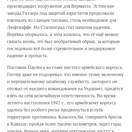
производящих вооружение для Вермахта. Эстонские
заводы Гитлера под защитой аэростатов продолжали
извлекать из сланцев топливо, столь необходимое для
Люфтваффе. Но Сталинград стал началом падения.
Верёвка оборвалось, и хотя казалось, что её ещё можно
связать вновь, это был необратимый обрыв, за которым
последовало всё более стремительное и неудержимое
падение в пропасть.
Поставив Паулюса во главе шестого армейского корпуса,
Гитлер даже не подозревал, что именно этому мелочному
и нерешительному штабному службисту, (которого он
отозвал от высшего командования на Украине), придётся
взять на себя величайшую ответственность. Во время
летнего наступления 1942 г., его армейскому корпусу
удалось без особого риска продвинуться вглубь
территории противника. Казалось бы, совершить бросок
к Кавказу, пройдя более тысячи километров, через горы,
ущелья, бурные реки, которые преграждали доступ к