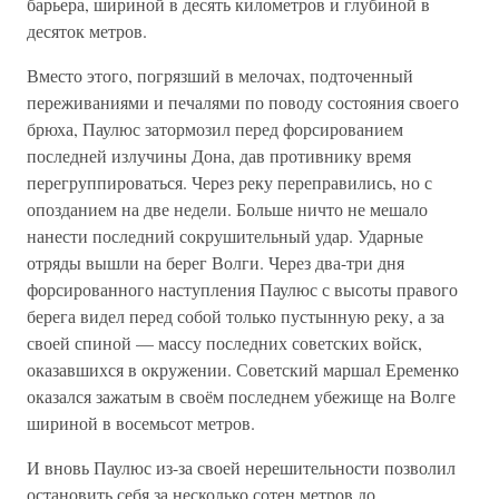
барьера, шириной в десять километров и глубиной в
десяток метров.
Вместо этого, погрязший в мелочах, подточенный
переживаниями и печалями по поводу состояния своего
брюха, Паулюс затормозил перед форсированием
последней излучины Дона, дав противнику время
перегруппироваться. Через реку переправились, но с
опозданием на две недели. Больше ничто не мешало
нанести последний сокрушительный удар. Ударные
отряды вышли на берег Волги. Через два-три дня
форсированного наступления Паулюс с высоты правого
берега видел перед собой только пустынную реку, а за
своей спиной — массу последних советских войск,
оказавшихся в окружении. Советский маршал Еременко
оказался зажатым в своём последнем убежище на Волге
шириной в восемьсот метров.
И вновь Паулюс из-за своей нерешительности позволил
остановить себя за несколько сотен метров до