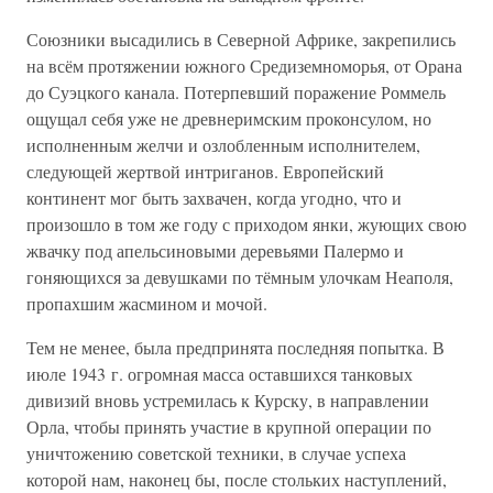
Союзники высадились в Северной Африке, закрепились
на всём протяжении южного Средиземноморья, от Орана
до Суэцкого канала. Потерпевший поражение Роммель
ощущал себя уже не древнеримским проконсулом, но
исполненным желчи и озлобленным исполнителем,
следующей жертвой интриганов. Европейский
континент мог быть захвачен, когда угодно, что и
произошло в том же году с приходом янки, жующих свою
жвачку под апельсиновыми деревьями Палермо и
гоняющихся за девушками по тёмным улочкам Неаполя,
пропахшим жасмином и мочой.
Тем не менее, была предпринята последняя попытка. В
июле 1943 г. огромная масса оставшихся танковых
дивизий вновь устремилась к Курску, в направлении
Орла, чтобы принять участие в крупной операции по
уничтожению советской техники, в случае успеха
которой нам, наконец бы, после стольких наступлений,