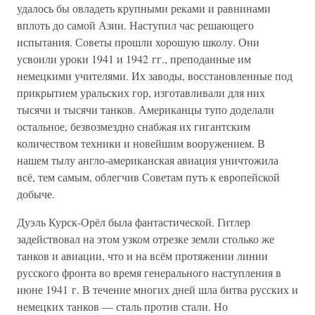
удалось бы овладеть крупными реками и равнинами
вплоть до самой Азии. Наступил час решающего
испытания. Советы прошли хорошую школу. Они
усвоили уроки 1941 и 1942 гг., преподанные им
немецкими учителями. Их заводы, восстановленные под
прикрытием уральских гор, изготавливали для них
тысячи и тысячи танков. Американцы тупо доделали
остальное, безвозмездно снабжая их гигантским
количеством техники и новейшим вооружением. В
нашем тылу англо-американская авиация уничтожила
всё, тем самым, облегчив Советам путь к европейской
добыче.
Дуэль Курск-Орёл была фантастической. Гитлер
задействовал на этом узком отрезке земли столько же
танков и авиации, что и на всём протяжении линии
русского фронта во время генерального наступления в
июне 1941 г. В течение многих дней шла битва русских и
немецких танков — сталь против стали. Но