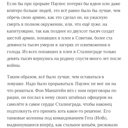
Если бы при прорыве Паулюс потерял бы вдвое или даже
впятеро больше людей, это всё равно было бы лучше, чем
обречь свою армию, как это сделал он, на ужасную
смерть в полном окружении, или, что ещё хуже, на
капитуляцию, так как позднее из двухсот тысяч солдат
шестой армии, попавших в плен к Советам, более ста
девяноста тысяч умерли в лагерях от изнеможения и
голода. Из всех попавших в плен в Сталинграде только
девять тысяч вернулись на родину спустя много лет после
войны.
Таким образом, всё было лучше, чем оставаться в
ловушке. Надо было прорываться. Паулюс не мог ни на
что решиться. Фон Манштейн вёл с ним переговоры по
рации, он послал к нему своих штабных офицеров на
самолёте в самое сердце Сталинграда, чтобы наконец
подтолкнуть его принять хоть какое-то решение. Его
танковые колонны под командованием Гота (Hoth),
выдвинувшиеся вперёд, как стальное копьём, рисковали