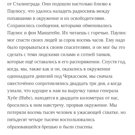
от Сталинграда. Они подошли настолько близко к
Паулюсу, что удалось наладить радиосвязь между
попавшими в окружение и их освободителями.
Сохранились сообщения, которыми обменивались
Паулюс и фон Манштейн. Их читаешь с горечью. Паулюс
мог спасти своих людей за сорок восемь часов. Ему надо
было прорываться к своим спасителями, и он мог бы это
сделать с теми людскими силами и сотней танков,
которые ещё оставались в его распоряжении. Спустя год,
когда, мы, также как и он, оказались в окружении
одиннадцати дивизий под Черкасском, мы сначала
ожесточённо сопротивлялись двадцать три дня, а когда
узнали, что идущие к нам на выручку танки генерала
Хубе (Hube), находятся в двадцати километрах от нас,
бросились к ним навстречу, прорвав окружение. Мы
потеряли восемь тысяч человек в ужасающей схватке, но
пятьдесят четыре тысячи воспользовались
образовавшейся брешью и были спасены.