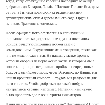
тогда, когда страждущие колонны последних беженцев
добрались до Баварии, Эльбы, Шлезвиг-Гольштейна, дым
от трупа Гитлера поднялся над расщепленными
артиллерийским огнём деревьями его сада. Орудия
смолкли. Трагедия закончилась.
После официального объявления о капитуляции,
оставались только разрозненные группы последних
бойцов, зачастую лишённые всякой связи с
командованием. Окружавшие меня товарищи, также как
и я, не желали сдаваться. На нашем участке фронта,
который обороняли норвежские части, к которым мы в
конце концов присоединились пройдя в непрерывных
боях от Балтийского моря, через Эстонию, до Дании, мы
нашли брошенный самолёт. С трудом мы раздобыли для
него топливо. Чтобы добраться до какой-нибудь
нейтральной страны, например, Испании, нам нужно
было пролететь две тысячи триста километров.
Наши шансы почти равнялись нулю? Несомненно! Полёт