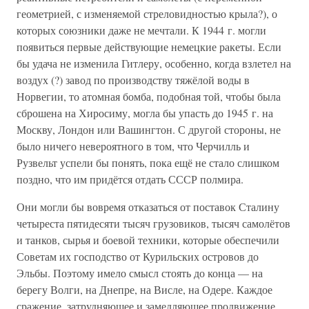
геометрией, с изменяемой стреловидностью крыла?), о
которых союзники даже не мечтали. К 1944 г. могли
появиться первые действующие немецкие ракеты. Если
бы удача не изменила Гитлеру, особенно, когда взлетел на
воздух (?) завод по производству тяжёлой воды в
Норвегии, то атомная бомба, подобная той, чтобы была
сброшена на Хиросиму, могла бы упасть до 1945 г. на
Москву, Лондон или Вашингтон. С другой стороны, не
было ничего невероятного в том, что Черчилль и
Рузвельт успели бы понять, пока ещё не стало слишком
поздно, что им придётся отдать СССР полмира.
Они могли бы вовремя отказаться от поставок Сталину
четыреста пятидесяти тысяч грузовиков, тысяч самолётов
и танков, сырья и боевой техники, которые обеспечили
Советам их господство от Курильских островов до
Эльбы. Поэтому имело смысл стоять до конца — на
берегу Волги, на Днепре, на Висле, на Одере. Каждое
сражение, затрудняющее и замедляющее продвижение