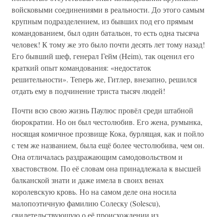
войсковыми соединениями в реальности. До этого самым
крупным подразделением, из бывших под его прямым
командованием, был один батальон, то есть одна тысяча
человек! К тому же это было почти десять лет тому назад!
Его бывший шеф, генерал Гейм (Heim), так оценил его
краткий опыт командования: «недостаток
решительности». Теперь же, Гитлер, внезапно, решился
отдать ему в подчинение триста тысяч людей!
Почти всю свою жизнь Паулюс провёл среди штабной
бюрократии. Но он был честолюбив. Его жена, румынка,
носящая комичное прозвище Кока, бурлящая, как и пойло
с тем же названием, была ещё более честолюбива, чем он.
Она отличалась раздражающим самодовольством и
хвастовством. По её словам она принадлежала к высшей
балканской знати и даже имела в своих венах
королевскую кровь. Но на самом деле она носила
малопоэтичную фамилию Солеску (Solescu),
свидетельствующую о её происхождении из