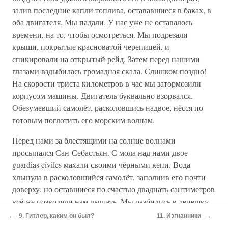
залив последние капли топлива, остававшиеся в баках, в
оба двигателя. Мы падали. У нас уже не оставалось
времени, на то, чтобы осмотреться. Мы подрезали
крыши, покрытые красноватой черепицей, и
спикировали на открытый рейд. Затем перед нашими
глазами вздыбилась громадная скала. Слишком поздно!
На скорости триста километров в час мы затормозили
корпусом машины. Двигатель буквально взорвался.
Обезумевший самолёт, расколовшись надвое, нёсся по
готовым поглотить его морским волнам.
Перед нами за блестящими на солнце волнами
просыпался Сан-Себастьян. С мола над нами двое
guardias civiles махали своими чёрными кепи. Вода
хлынула в расколовшийся самолёт, заполнив его почти
доверху, но оставшиеся по счастью двадцать сантиметров
всё же позволяли нам дышать. Мы разбились в лепешку
— сломанные кости, разорванная плоть. Но не было ни
←
→
9. Гитлер, каким он был?
11. Изгнанники
мёртвых, ни умирающих. К нам подплыли лодки, нас