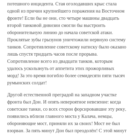
потешного инцидента. Стая оголодавших крыс стала
одной из причин крупнейшего поражения на Восточном
фронте! Если бы не они, сто четыре машины двадцать
второй танковой дивизии смогли бы выстроить
оборонительную линию до начала советской атаки.
Проклятые зубы грызунов уничтожили нервную систему
танков. Сопротивление советскому натиску было оказано
лишь спустя тридцать часов после прорыва.
Сопротивление всего из двадцати танков, которым
удалось ускользнуть от аппетита этих прожорливых
морд! За это время погибло более семидесяти пяти тысяч
румынских солдат!
Другой естественной преградой на западном участке
фронта был Дон. И опять невероятное невезение: когда
советские танки, со всех сторон форсировавшие эту реку,
появились вблизи главного моста у Калача, немцы,
обороняющие мост, приняли их за своих! Мост не был
взорван. За пять минут Дон был преодолён! С этой минут