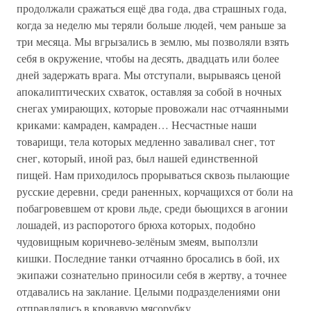
продолжали сражаться ещё два года, два страшных года,
когда за неделю мы теряли больше людей, чем раньше за
три месяца. Мы вгрызались в землю, мы позволяли взять
себя в окружение, чтобы на десять, двадцать или более
дней задержать врага. Мы отступали, вырываясь ценой
апокалиптических схваток, оставляя за собой в ночных
снегах умирающих, которые провожали нас отчаянными
криками: камраден, камраден… Несчастные наши
товарищи, тела которых медленно заваливал снег, тот
снег, который, иной раз, был нашей единственной
пищей. Нам приходилось прорываться сквозь пылающие
русские деревни, среди раненных, корчащихся от боли на
побагровевшем от крови льде, среди бьющихся в агонии
лошадей, из распоротого брюха которых, подобно
чудовищным коричнево-зелёным змеям, выползли
кишки. Последние танки отчаянно бросались в бой, их
экипажи сознательно приносили себя в жертву, а точнее
отдавались на заклание. Целыми подразделениями они
отправлялись в кровавую мясорубку.