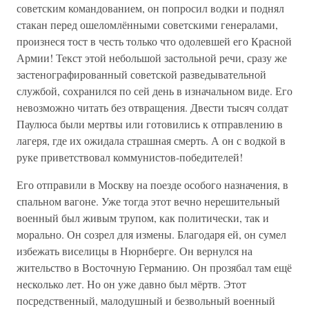
советским командованием, он попросил водки и поднял
стакан перед ошеломлёнными советскими генералами,
произнеся тост в честь только что одолевшей его Красной
Армии! Текст этой небольшой застольной речи, сразу же
застенографированный советской разведывательной
службой, сохранился по сей день в изначальном виде. Его
невозможно читать без отвращения. Двести тысяч солдат
Паулюса были мертвы или готовились к отправлению в
лагеря, где их ожидала страшная смерть. А он с водкой в
руке приветствовал коммунистов-победителей!
Его отправили в Москву на поезде особого назначения, в
спальном вагоне. Уже тогда этот вечно нерешительный
военный был живым трупом, как политически, так и
морально. Он созрел для измены. Благодаря ей, он сумел
избежать виселицы в Нюрнберге. Он вернулся на
жительство в Восточную Германию. Он прозябал там ещё
несколько лет. Но он уже давно был мёртв. Этот
посредственный, малодушный и безвольный военный