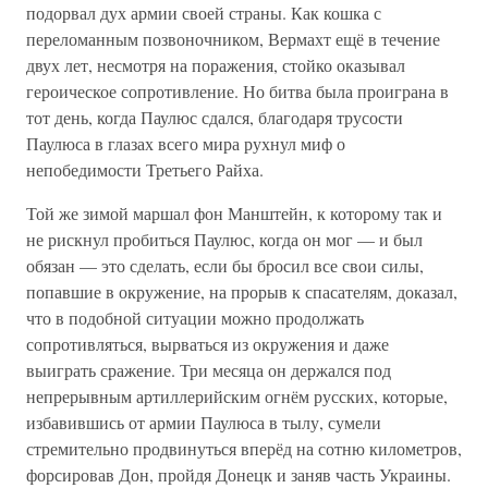
подорвал дух армии своей страны. Как кошка с
переломанным позвоночником, Вермахт ещё в течение
двух лет, несмотря на поражения, стойко оказывал
героическое сопротивление. Но битва была проиграна в
тот день, когда Паулюс сдался, благодаря трусости
Паулюса в глазах всего мира рухнул миф о
непобедимости Третьего Райха.
Той же зимой маршал фон Манштейн, к которому так и
не рискнул пробиться Паулюс, когда он мог — и был
обязан — это сделать, если бы бросил все свои силы,
попавшие в окружение, на прорыв к спасателям, доказал,
что в подобной ситуации можно продолжать
сопротивляться, вырваться из окружения и даже
выиграть сражение. Три месяца он держался под
непрерывным артиллерийским огнём русских, которые,
избавившись от армии Паулюса в тылу, сумели
стремительно продвинуться вперёд на сотню километров,
форсировав Дон, пройдя Донецк и заняв часть Украины.