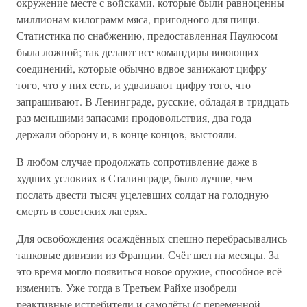
окружение месте с войсками, которые были равноценны
миллионам килограмм мяса, пригодного для пищи.
Статистика по снабжению, предоставленная Паулюсом
была ложной; так делают все командиры воюющих
соединений, которые обычно вдвое занижают цифру
того, что у них есть, и удваивают цифру того, что
запрашивают. В Ленинграде, русские, обладая в тридцать
раз меньшими запасами продовольствия, два года
держали оборону и, в конце концов, выстояли.
В любом случае продолжать сопротивление даже в
худших условиях в Сталинграде, было лучше, чем
послать двести тысяч уцелевших солдат на голодную
смерть в советских лагерях.
Для освобождения осаждённых спешно перебрасывались
танковые дивизии из Франции. Счёт шел на месяцы. За
это время могло появиться новое оружие, способное всё
изменить. Уже тогда в Третьем Райхе изобрели
реактивные истребители и самолёты (с переменной