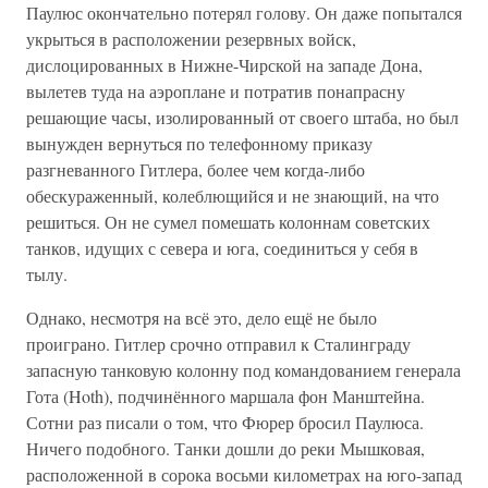
Паулюс окончательно потерял голову. Он даже попытался
укрыться в расположении резервных войск,
дислоцированных в Нижне-Чирской на западе Дона,
вылетев туда на аэроплане и потратив понапрасну
решающие часы, изолированный от своего штаба, но был
вынужден вернуться по телефонному приказу
разгневанного Гитлера, более чем когда-либо
обескураженный, колеблющийся и не знающий, на что
решиться. Он не сумел помешать колоннам советских
танков, идущих с севера и юга, соединиться у себя в
тылу.
Однако, несмотря на всё это, дело ещё не было
проиграно. Гитлер срочно отправил к Сталинграду
запасную танковую колонну под командованием генерала
Гота (Hoth), подчинённого маршала фон Манштейна.
Сотни раз писали о том, что Фюрер бросил Паулюса.
Ничего подобного. Танки дошли до реки Мышковая,
расположенной в сорока восьми километрах на юго-запад