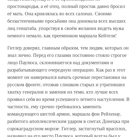
простонародья, а её отец, полный простак давно бросил
её мать. Она кривлялась во всех салонах. Своими
беззастенчивыми просьбами она донимала всех высших
лиц генштаба, упорствуя в своём желании видеть мужа
немного немало, как преемником маршала Кейтеля!
Гитлер доверял, главным образом, тем людям, которых он
знал лично. Перед его глазами постоянно стояло строгое
лицо Паулюса, склонившегося над документами и
разрабатывающего очередную операцию. Как раз в этот
момент он намеревался начать срочные перестановки на
русском фронте, отозвав слишком старых и утративших
хватку генералов и заменив их теми, кто лучше всех
проявил себя во время успешного летнего наступления. В
частности, ему срочно требовалось заменить
командующего шестой армии, маршала фон Рейхенау,
разбитого апоплексическим ударом в снегах Донецка при
сорокаградусном морозе. Гитлер, застигнутый врасплох,
назначил на его место Паулюса, который всегда был у