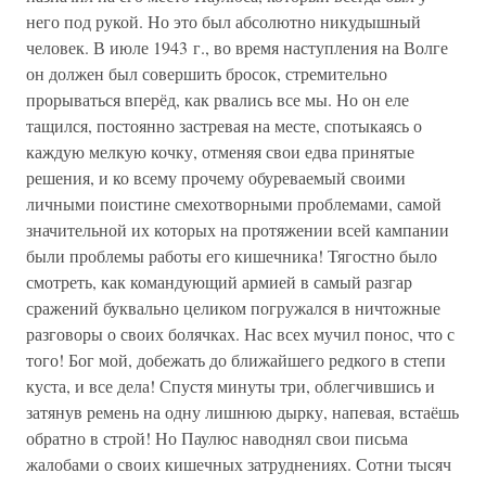
него под рукой. Но это был абсолютно никудышный
человек. В июле 1943 г., во время наступления на Волге
он должен был совершить бросок, стремительно
прорываться вперёд, как рвались все мы. Но он еле
тащился, постоянно застревая на месте, спотыкаясь о
каждую мелкую кочку, отменяя свои едва принятые
решения, и ко всему прочему обуреваемый своими
личными поистине смехотворными проблемами, самой
значительной их которых на протяжении всей кампании
были проблемы работы его кишечника! Тягостно было
смотреть, как командующий армией в самый разгар
сражений буквально целиком погружался в ничтожные
разговоры о своих болячках. Нас всех мучил понос, что с
того! Бог мой, добежать до ближайшего редкого в степи
куста, и все дела! Спустя минуты три, облегчившись и
затянув ремень на одну лишнюю дырку, напевая, встаёшь
обратно в строй! Но Паулюс наводнял свои письма
жалобами о своих кишечных затруднениях. Сотни тысяч