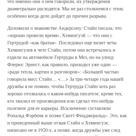
что именно они о нем говорили, их утверждения
диаметрально расходятся. Мы не раз столкнемся с этим,
особенно когда дело дойдет до причин разрыва.
Доложили о знакомстве Андерсону: Стайн писала, что
«хорошо провели время», Хемингуэй — что они с
Гертрудой «как братья». Последовал еще визит четы
Хемингуэев к чете Стайн, потом они встречались и
ездили на автомобиле Гертруды в Мез, но на улицу
Флерюс Эрнест, как правило, приходил уже один —
«ради тепла, картин и разговоров»: «Большей частью
говорила мисс Стайн… <…> За три-четыре года нашей
дружбы я не помню, чтобы Гертруда Стайн хоть раз
хорошо отозвалась о каком-нибудь писателе, кроме тех,
кто хвалил ее произведения или сделал что-нибудь
полезное для ее карьеры. Исключение составляли
Рональд Фэрбенк и позже Скотт Фицджеральд». Это, как
и приведенный выше отзыв Стайн о Хемингуэе,
написано не в 1920-х, а позже, когда дружбы уже след