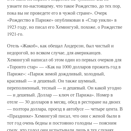
узнаете по-настоящему, что такое Рождество, до тех пор,
пока вы не проведете его в чужой стране». Очерк
«Рождество в Париже» опубликован в «Стар уикли» в
1923 году, но писал его Хемингуэй, похоже, о Рождестве
1921-го.
Отель «Жакоб», как обещал Андерсон, был чистый и
недорогой, во всяком случае, для американцев.
Хемингуэй написал об этом один из первых очерков для
«Торонто стар» — «Как на 1000 долларов прожить год в
Париже»: «Париж зимой дождливый, холодный,
красивый — и дешевый. Он также шумный,
переполненный, тесный — и дешевый. Он какой угодно
— и дешевый. Доллар — ключ от Парижа». Номер в
отеле — 30 долларов в месяц, обед в ресторане на двоих
— полтора доллара, проезд в автобусе — четыре цента. В
«Празднике» Хемингуэй писал, что они с женой были в
тот год очень бедны и постоянно голодны — поясним
сразу, что голод они испытывали лишь в тех случаях,