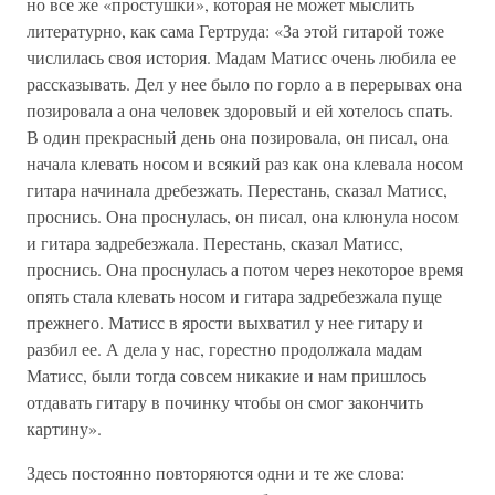
но все же «простушки», которая не может мыслить
литературно, как сама Гертруда: «За этой гитарой тоже
числилась своя история. Мадам Матисс очень любила ее
рассказывать. Дел у нее было по горло а в перерывах она
позировала а она человек здоровый и ей хотелось спать.
В один прекрасный день она позировала, он писал, она
начала клевать носом и всякий раз как она клевала носом
гитара начинала дребезжать. Перестань, сказал Матисс,
проснись. Она проснулась, он писал, она клюнула носом
и гитара задребезжала. Перестань, сказал Матисс,
проснись. Она проснулась а потом через некоторое время
опять стала клевать носом и гитара задребезжала пуще
прежнего. Матисс в ярости выхватил у нее гитару и
разбил ее. А дела у нас, горестно продолжала мадам
Матисс, были тогда совсем никакие и нам пришлось
отдавать гитару в починку чтобы он смог закончить
картину».
Здесь постоянно повторяются одни и те же слова: