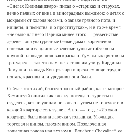
«Снегах Килиманджаро» писал о «стариках и старухах,
вечно пьяных от вина и виноградных выжимок; о детях с
мокрыми от холода носами, о запахе грязного пота, и
нищеты, и пьянства, и о проститутках», и в то же время
«не было для него Парижа милее этого — развесистые
деревья, оштукатуренные белые дома с коричневой
панелью внизу, длинные зеленые туши автобусов на
круглой площади, лиловая краска от бумажных цветов на
тротуаре» — так что нам, не заставшим улицу Кардинал
Лемуан и площадь Контрэскарп в прежнем виде, трудно
понять, красивы или уродливы они были.
Сейчас это тихий, благоустроенный район, кафе, которое
Хемингуэй описал как клоаку, посещают туристы и
студенты, коз по улицам не гоняют, углем не торгуют и в
каждой квартире есть туалет. А вот — тогда: «Из окон
квартиры была видна лавочка угольщика. Угольщик
торговал и вином, плохим вином. Позолоченная
лошадиная голова над входом в „Boucherie Chevaline“, ее