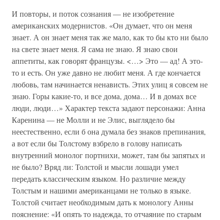
И повторы, и поток сознания — не изобретение
американских модернистов. «Он думает, что он меня
знает. А он знает меня так же мало, как то бы кто ни было
на свете знает меня. Я сама не знаю. Я знаю свои
аппетиты, как говорят французы. <…> Это — ад! А это-
то и есть. Он уже давно не любит меня. А где кончается
любовь, там начинается ненависть. Этих улиц я совсем не
знаю. Горы какие-то, и все дома, дома… И в домах все
люди, люди…» Характер текста задают персонажи: Анна
Каренина — не Молли и не Элис, выглядело бы
неестественно, если б она думала без знаков препинания,
а вот если бы Толстому взбрело в голову написать
внутренний монолог портнихи, может, там бы запятых и
не было? Вряд ли: Толстой и мысли лошади умел
передать классическим языком. Но различие между
Толстым и нашими американцами не только в языке.
Толстой считает необходимым дать к монологу Анны
пояснение: «И опять то надежда, то отчаяние по старым