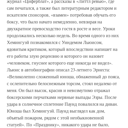
журнал «Циферблат», а рассказы в «Литтл ревью», где
сам печатался, а также был литературным редактором и
искателем спонсоров, «взамен» потребовав обучать его
боксу, что было начато немедленно, невзирая на
двухкратное превосходство гостя в росте и весе. Уроки
продолжались несколько недель. Во время одного из них
Хемингуэй познакомился с Уиндемом Льюисом,
ядовитым критиком, который впоследствии напишет на
его работы злую рецензию и которого он назовет
«человеком, гнуснее которого еще никогда не видел».
Льюис в автобиографии описал 23-летнего Эрнеста:
«Великолепно сложенный юноша, обнаженный до пояса,
с ослепительно белоснежным торсом, стоял недалеко от
меня. Он был высок, красив и невозмутимо отражал
боксерскими перчатками нервные выпады Эзры. После
удара в солнечное сплетение Паунд повалился на диван.
Юноша был Хемингуэй. Паунд выглядел как дом,
объятый пожаром, рядом с этой необыкновенной
статуей». По «Празднику», никакого удара не было,