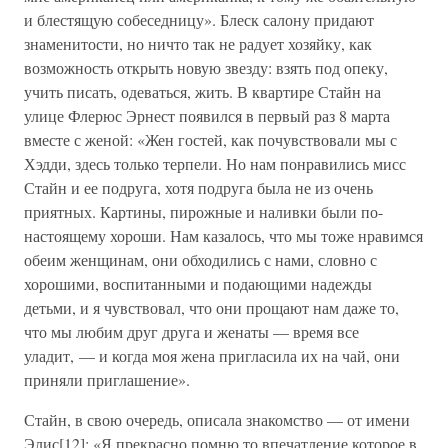
и блестящую собеседницу». Блеск салону придают
знаменитости, но ничто так не радует хозяйку, как
возможность открыть новую звезду: взять под опеку,
учить писать, одеваться, жить. В квартире Стайн на
улице Флерюс Эрнест появился в первый раз 8 марта
вместе с женой: «Жен гостей, как почувствовали мы с
Хэдди, здесь только терпели. Но нам понравились мисс
Стайн и ее подруга, хотя подруга была не из очень
приятных. Картины, пирожные и наливки были по-
настоящему хороши. Нам казалось, что мы тоже нравимся
обеим женщинам, они обходились с нами, словно с
хорошими, воспитанными и подающими надежды
детьми, и я чувствовал, что они прощают нам даже то,
что мы любим друг друга и женаты — время все
уладит, — и когда моя жена пригласила их на чай, они
приняли приглашение».
Стайн, в свою очередь, описала знакомство — от имени
Элис[12]: «Я прекрасно помню то впечатление которое в