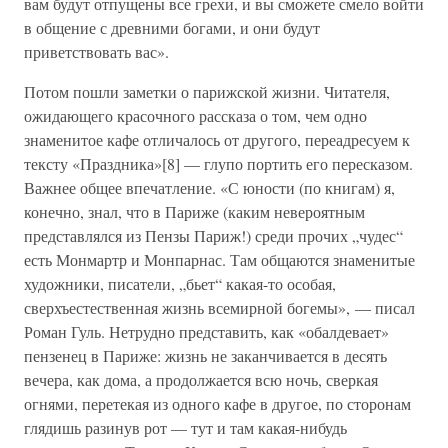
вам будут отпущены все грехи, и вы сможете смело войти
в общение с древними богами, и они будут
приветствовать вас».
Потом пошли заметки о парижской жизни. Читателя,
ожидающего красочного рассказа о том, чем одно
знаменитое кафе отличалось от другого, переадресуем к
тексту «Праздника»[8] — глупо портить его пересказом.
Важнее общее впечатление. «С юности (по книгам) я,
конечно, знал, что в Париже (каким невероятным
представлялся из Пензы Париж!) среди прочих „чудес“
есть Монмартр и Монпарнас. Там общаются знаменитые
художники, писатели, „бьет“ какая-то особая,
сверхъестественная жизнь всемирной богемы», — писал
Роман Гуль. Нетрудно представить, как «обалдевает»
пензенец в Париже: жизнь не заканчивается в десять
вечера, как дома, а продолжается всю ночь, сверкая
огнями, перетекая из одного кафе в другое, по сторонам
глядишь разинув рот — тут и там какая-нибудь