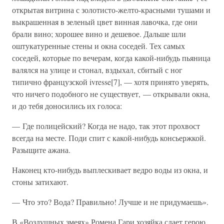
открытая витрина с золотисто-желто-красными тушами и
выкрашенная в зеленый цвет винная лавочка, где они
брали вино; хорошее вино и дешевое. Дальше шли
оштукатуренные стены и окна соседей. Тех самых
соседей, которые по вечерам, когда какой-нибудь пьяница
валялся на улице и стонал, вздыхал, сбитый с ног
типично французской ivresse[7], — хотя принято уверять,
что ничего подобного не существует, — открывали окна,
и до тебя доносились их голоса:
— Где полицейский? Когда не надо, так этот прохвост
всегда на месте. Поди спит с какой-нибудь консьержкой.
Разыщите ажана.
Наконец кто-нибудь выплескивает ведро воды из окна, и
стоны затихают.
— Что это? Вода? Правильно! Лучше и не придумаешь».
В «Воздушных змеях» Ромена Гари хозяйка сдает герою