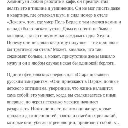
Хемингуэй любил работать в кафе, он предпочитал
делать это в тишине и уединении. Он не мог писать даже
в квартире, где отвлекал шум, и снял номер в отеле
«Декарт», том, где умер Поль Верлен: там имелся камин и
не надо было таскать уголь. Дома он почти не бывал:
холодом, грязью и шумом наслаждалась одна Хедли.
Почему они не сняли квартиру получше — не пришлось
бы тратиться на отель? Может, казалось, что так
сэкономят больше, а может, присутствие жены мешало
мужу и он в любом случае искал бы одинокой берлоги.
Один из февральских очерков для «Стар» посвящен
русским эмигрантам: «Они приезжают в Париж, полные
детского оптимизма, уверенные, что жизнь наладится
сама собой: это умиляет, когда вы сталкиваетесь с ними
впервые, но через несколько месяцев начинает
раздражать. Никто не знает, на что они живут, кроме
продажи драгоценностей, золота и семейных реликвий,
которые они, убегая от революции, привезли с собой. <…