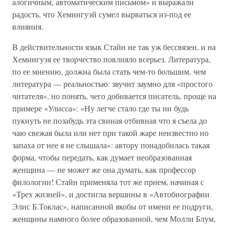
алогичным, автоматическим письмом» и выражали
радость, что Хемингуэй сумел вырваться из-под ее
влияния.
В действительности язык Стайн не так уж бессвязен, и на
Хемингуэя ее творчество повлияло всерьез. Литература,
по ее мнению, должна была стать чем-то большим, чем
литература — реальностью: звучит заумно для «простого
читателя», но понять, чего добивается писатель, проще на
примере «Улисса»: «Ну легче стало где ты ни будь
пукнуть не позабудь эта свиная отбивная что я съела до
чаю свежая была или нет при такой жаре неизвестно но
запаха от нее я не слышала»: автору понадобилась такая
форма, чтобы передать, как думает необразованная
женщина — не может же она думать, как профессор
филологии! Стайн применяла тот же прием, начиная с
«Трех жизней», и достигла вершины в «Автобиографии
Элис Б.Токлас», написанной якобы от имени ее подруги,
женщины намного более образованной, чем Молли Блум,