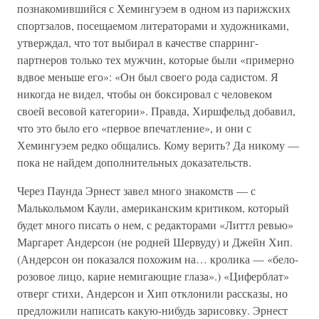
познакомившийся с Хемингуэем в одном из парижских
спортзалов, посещаемом литераторами и художниками,
утверждал, что тот выбирал в качестве спарринг-
партнеров только тех мужчин, которые были «примерно
вдвое меньше его»: «Он был своего рода садистом. Я
никогда не видел, чтобы он боксировал с человеком
своей весовой категории». Правда, Хиршфельд добавил,
что это было его «первое впечатление», и они с
Хемингуэем редко общались. Кому верить? Да никому —
пока не найдем дополнительных доказательств.
Через Паунда Эрнест завел много знакомств — с
Малькольмом Каули, американским критиком, который
будет много писать о нем, с редакторами «Литтл ревью»
Маргарет Андерсон (не родней Шервуду) и Джейн Хип.
(Андерсон он показался похожим на… кролика — «бело-
розовое лицо, карие немигающие глаза».) «Циферблат»
отверг стихи, Андерсон и Хип отклонили рассказы, но
предложили написать какую-нибудь зарисовку. Эрнест