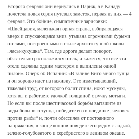
Второго февраля они вернулись в Париж, а в Канаду
полетела новая серия путевых заметок, первая из них — 4
февраля. Это бойкие, симпатичные зарисовки:
«Швейцария, маленькая горная страна, взбирающаяся
вверх и спускающаяся вниз, утыкана огромными бурыми
отелями, построенными в стиле архитектурной школы
„часы-кукушка“. Там, где дорога делает поворот,
обязательно расположился отель, и кажется, что все эти
отели сделаны одним мастером и выпилены одной
пилой». Очерк об Испании: «В заливе Виго много тунца,
и он хорошо идет на наживку. Это изматывающий,
тяжелый труд, от которого болит спина, ноют мускулы,
хотя вы и работаете удочкой толщиной с ручку мотыги.
Но если вы после шестичасовой борьбы вытащите из
воды большого тунца, победите его в поединке „человек
против рыбы“ и, почти обессилев от постоянного
напряжения, в конце концов поведете его рядом с лодкой,
зелено-голубоватого и серебристого в ленивом океане,