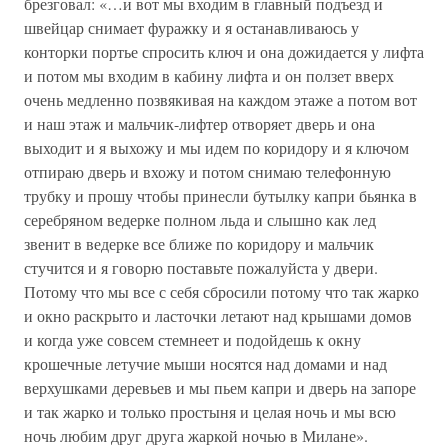
брезговал: «…и вот мы входим в главный подъезд и
швейцар снимает фуражку и я останавливаюсь у
конторки портье спросить ключ и она дожидается у лифта
и потом мы входим в кабину лифта и он ползет вверх
очень медленно позвякивая на каждом этаже а потом вот
и наш этаж и мальчик-лифтер отворяет дверь и она
выходит и я выхожу и мы идем по коридору и я ключом
отпираю дверь и вхожу и потом снимаю телефонную
трубку и прошу чтобы принесли бутылку капри бьянка в
серебряном ведерке полном льда и слышно как лед
звенит в ведерке все ближе по коридору и мальчик
стучится и я говорю поставьте пожалуйста у двери.
Потому что мы все с себя сбросили потому что так жарко
и окно раскрыто и ласточки летают над крышами домов
и когда уже совсем стемнеет и подойдешь к окну
крошечные летучие мыши носятся над домами и над
верхушками деревьев и мы пьем капри и дверь на запоре
и так жарко и только простыня и целая ночь и мы всю
ночь любим друг друга жаркой ночью в Милане».