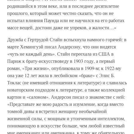
родившийся в этом веке, или в последнее десятилетие
прошлого, который может честно сказать, что он не
испытал влияния Паунда или не научился на его работах
массе вещей, достоин даже не упреков, а жалости…»
Дружба с Гертрудой Стайн вспыхнула намного горячей: в
марте Хемингуэй писал Андерсону, что они видятся
«чуть не каждый день». Стайн переехала из США в
Париж к брату-искусствоведу в 1903 году, а первый
роман, «Три жизни», опубликовала в 1909-м; к 1922-му
она уже 12 лет жила в лесбийском «браке» с Элис Б.
Токлас (не имевшей отношения к литературе) и славилась
новаторским подходом к литературе, а также коллекцией
картин и «салоном». Андерсон писал о знакомстве с ней:
«Представьте же мою радость и изумление, когда вместо
томной дивы я встретил женщину необычайной
жизненной силы, с мощным и утонченным интеллектом,
понимающую в искусстве больше, чем любой известный
мне американец или американка, к тому же обаятельную