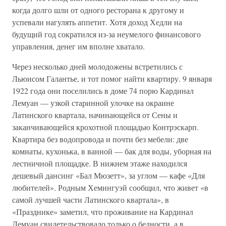
когда долго шли от одного ресторана к другому и
успевали нагулять аппетит. Хотя доход Хедли на
будущий год сократился из-за неумелого финансового
управления, денег им вполне хватало.
Через несколько дней молодожены встретились с
Льюисом Галантье, и тот помог найти квартиру. 9 января
1922 года они поселились в доме 74 порю Кардинал
Лемуан — узкой старинной улочке на окраине
Латинского квартала, начинающейся от Сены и
заканчивающейся крохотной площадью Контрэскарп.
Квартира без водопровода и почти без мебели: две
комнаты, кухонька, в ванной — бак для воды, уборная на
лестничной площадке. В нижнем этаже находился
дешевый дансинг «Бал Мюзетт», за углом — кафе «Для
любителей». Родным Хемингуэй сообщил, что живет «в
самой лучшей части Латинского квартала», в
«Празднике» заметил, что проживание на Кардинал
Лемуан свидетельствовало только о бедности, а в