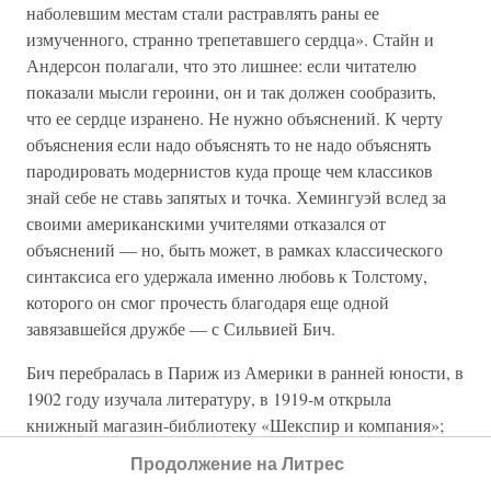
наболевшим местам стали растравлять раны ее
измученного, странно трепетавшего сердца». Стайн и
Андерсон полагали, что это лишнее: если читателю
показали мысли героини, он и так должен сообразить,
что ее сердце изранено. Не нужно объяснений. К черту
объяснения если надо объяснять то не надо объяснять
пародировать модернистов куда проще чем классиков
знай себе не ставь запятых и точка. Хемингуэй вслед за
своими американскими учителями отказался от
объяснений — но, быть может, в рамках классического
синтаксиса его удержала именно любовь к Толстому,
которого он смог прочесть благодаря еще одной
завязавшейся дружбе — с Сильвией Бич.
Бич перебралась в Париж из Америки в ранней юности, в
1902 году изучала литературу, в 1919-м открыла
книжный магазин-библиотеку «Шекспир и компания»;
Эрнест стал клиентом библиотеки (с 1921-го
Продолжение на Литрес
находившейся на улице Одеон). Сильвия