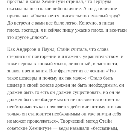
простыл и когда Хемингуэй отрицал, что Гертруда
оказала на него какое-либо влияние. А тогда влияние
признавал: «Оказывается, писательство тяжелый труд?
До встречи с вами все было легко. Конечно, я писал
плохо, господи, я и сейчас пишу ужасно плохо, и все-таки
это другое „плохо“».
Как Андерсон и Паунд, Стайн считала, что слова
стерлись от повторений и изгажены украшательством, и
тоже верила в «новый язык», лишенный, в частности,
знаков препинания. Вот фрагмент из ее лекции «Что
такое шедевры и почему их так мало»: «Стало быть
шедевр в своей основе должен не быть необходимым, он
должен быть то есть он должен существовать, но он не
должен быть необходимым он не появляется в ответ на
необходимость как появляется действие потому что как
только он становится необходимым он уже внутри себя
не может продолжаться». Творческий метод Стайн
советские Хемингуэе — веды называли «бессвязным,