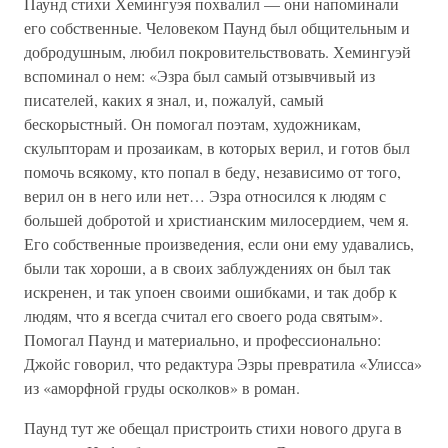
Паунд стихи Хемингуэя похвалил — они напоминали
его собственные. Человеком Паунд был общительным и
добродушным, любил покровительствовать. Хемингуэй
вспоминал о нем: «Эзра был самый отзывчивый из
писателей, каких я знал, и, пожалуй, самый
бескорыстный. Он помогал поэтам, художникам,
скульпторам и прозаикам, в которых верил, и готов был
помочь всякому, кто попал в беду, независимо от того,
верил он в него или нет… Эзра относился к людям с
большей добротой и христианским милосердием, чем я.
Его собственные произведения, если они ему удавались,
были так хороши, а в своих заблуждениях он был так
искренен, и так упоен своими ошибками, и так добр к
людям, что я всегда считал его своего рода святым».
Помогал Паунд и материально, и профессионально:
Джойс говорил, что редактура Эзры превратила «Улисса»
из «аморфной груды осколков» в роман.
Паунд тут же обещал пристроить стихи нового друга в