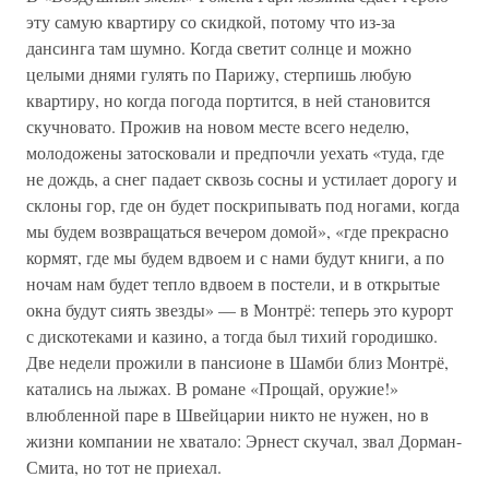
эту самую квартиру со скидкой, потому что из-за
дансинга там шумно. Когда светит солнце и можно
целыми днями гулять по Парижу, стерпишь любую
квартиру, но когда погода портится, в ней становится
скучновато. Прожив на новом месте всего неделю,
молодожены затосковали и предпочли уехать «туда, где
не дождь, а снег падает сквозь сосны и устилает дорогу и
склоны гор, где он будет поскрипывать под ногами, когда
мы будем возвращаться вечером домой», «где прекрасно
кормят, где мы будем вдвоем и с нами будут книги, а по
ночам нам будет тепло вдвоем в постели, и в открытые
окна будут сиять звезды» — в Монтрё: теперь это курорт
с дискотеками и казино, а тогда был тихий городишко.
Две недели прожили в пансионе в Шамби близ Монтрё,
катались на лыжах. В романе «Прощай, оружие!»
влюбленной паре в Швейцарии никто не нужен, но в
жизни компании не хватало: Эрнест скучал, звал Дорман-
Смита, но тот не приехал.