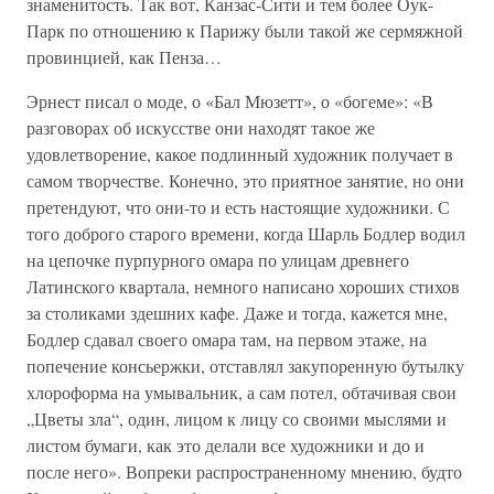
знаменитость. Так вот, Канзас-Сити и тем более Оук-
Парк по отношению к Парижу были такой же сермяжной
провинцией, как Пенза…
Эрнест писал о моде, о «Бал Мюзетт», о «богеме»: «В
разговорах об искусстве они находят такое же
удовлетворение, какое подлинный художник получает в
самом творчестве. Конечно, это приятное занятие, но они
претендуют, что они-то и есть настоящие художники. С
того доброго старого времени, когда Шарль Бодлер водил
на цепочке пурпурного омара по улицам древнего
Латинского квартала, немного написано хороших стихов
за столиками здешних кафе. Даже и тогда, кажется мне,
Бодлер сдавал своего омара там, на первом этаже, на
попечение консьержки, отставлял закупоренную бутылку
хлороформа на умывальник, а сам потел, обтачивая свои
„Цветы зла“, один, лицом к лицу со своими мыслями и
листом бумаги, как это делали все художники и до и
после него». Вопреки распространенному мнению, будто