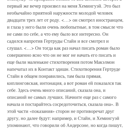
первый же вечер произвел на меня Хемингуэй. Это был
необычайно приятной наружности молодой человек
двадцати трех лет от роду. <…> он смотрел иностранцем,
и глаза у него были очень любопытные, в том смысле что
не сами по себе, а что ему было все интересно. Он
садился напротив Гертруды Стайн и все смотрел и
слушал. <…> Он тогда как раз начал писать роман было
совершенно ясно что он не мог не начать его писать и
еще были маленькие стихотворения потом Макэлмон
напечатал их в Контакт эдишн. Стихотворения Гертруде
Стайн в общем понравились, там была прямая,
киплинговская, интонация, а вот роман ей показался так
себе. Здесь очень много описаний, сказала она, и
описаний не самых лучших. Начните еще раз с самого
начала и постарайтесь сосредоточиться, сказала она». В
этой части «показания» сторон не противоречат друг
другу, но далее будут: например, и Стайн, и Хемингуэй
упоминают, что говорили об Андерсоне, но когда пишут,