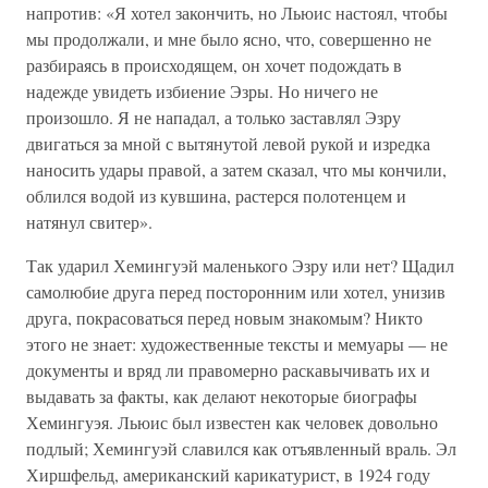
напротив: «Я хотел закончить, но Льюис настоял, чтобы
мы продолжали, и мне было ясно, что, совершенно не
разбираясь в происходящем, он хочет подождать в
надежде увидеть избиение Эзры. Но ничего не
произошло. Я не нападал, а только заставлял Эзру
двигаться за мной с вытянутой левой рукой и изредка
наносить удары правой, а затем сказал, что мы кончили,
облился водой из кувшина, растерся полотенцем и
натянул свитер».
Так ударил Хемингуэй маленького Эзру или нет? Щадил
самолюбие друга перед посторонним или хотел, унизив
друга, покрасоваться перед новым знакомым? Никто
этого не знает: художественные тексты и мемуары — не
документы и вряд ли правомерно раскавычивать их и
выдавать за факты, как делают некоторые биографы
Хемингуэя. Льюис был известен как человек довольно
подлый; Хемингуэй славился как отъявленный враль. Эл
Хиршфельд, американский карикатурист, в 1924 году