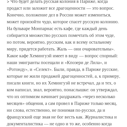
> Что будет делать русская колония в Париже, когда
продаст или заложит все драгоценности — это вопрос.
Конечно, положение дел в России может измениться,
может произойти чудо, которое спасет русскую колонию.
На бульваре Монпарнас есть кафе, где каждый день
собирается множество русских помечтать об этом чуде,
но потом, вероятно, русским, как и всему остальному
миру, придется работать. Жаль — они очаровательны».
Какое кафе Хемингуэй имеет в виду — вопрос спорный:
наши эмигранты посещали и «Кпозери де Лила», и
«Ротонду», и «Селект». Были, правда, в Париже русские,
которые не жили продажей драгоценностей, а, к примеру,
писали книги, но их Хемингуэй не встречал, да и тех, о
ком написал, знал, вероятно, понаслышке: он утверждал,
что их оптимизм начинает раздражать «через несколько
месяцев» общения, а сам провел в Париже только месяц,
ни слова, естественно, не понимая по-русски, да и
французский еще зная не бог весть как. Журналистика и
документалистика — не одно и то же, особенно когда