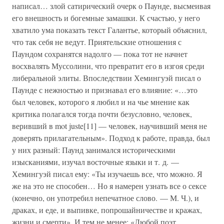
написал… злой сатирический очерк о Паунде, высмеивая
его внешность и богемные замашки. К счастью, у него
хватило ума показать текст Галантье, который объяснил,
что так себя не ведут. Приятельские отношения с
Паундом сохранятся надолго — пока тот не начнет
восхвалять Муссолини, что превратит его в изгоя среди
либеральной элиты. Впоследствии Хемингуэй писал о
Паунде с нежностью и признавал его влияние: «…это
был человек, которого я любил и на чье мнение как
критика полагался тогда почти безусловно, человек,
веривший в mot juste[11] — человек, научивший меня не
доверять прилагательным». Подход к работе, правда, был
у них разный: Паунд занимался историческими
изысканиями, изучал восточные языки и т. д. —
Хемингуэй писал ему: «Ты изучаешь все, что можно. Я
же на это не способен… Но я намерен узнать все о сексе
(конечно, он употребил непечатное слово. — М. Ч.), и
драках, и еде, и выпивке, попрошайничестве и кражах,
жизни и смерти». И тем не менее: «Любой поэт,