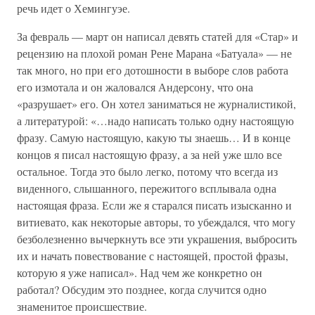
речь идет о Хемингуэе.
За февраль — март он написал девять статей для «Стар» и
рецензию на плохой роман Рене Марана «Батуала» — не
так много, но при его дотошности в выборе слов работа
его измотала и он жаловался Андерсону, что она
«разрушает» его. Он хотел заниматься не журналистикой,
а литературой: «…надо написать только одну настоящую
фразу. Самую настоящую, какую ты знаешь… И в конце
концов я писал настоящую фразу, а за ней уже шло все
остальное. Тогда это было легко, потому что всегда из
виденного, слышанного, пережитого всплывала одна
настоящая фраза. Если же я старался писать изысканно и
витиевато, как некоторые авторы, то убеждался, что могу
безболезненно вычеркнуть все эти украшения, выбросить
их и начать повествование с настоящей, простой фразы,
которую я уже написал». Над чем же конкретно он
работал? Обсудим это позднее, когда случится одно
знаменитое происшествие.