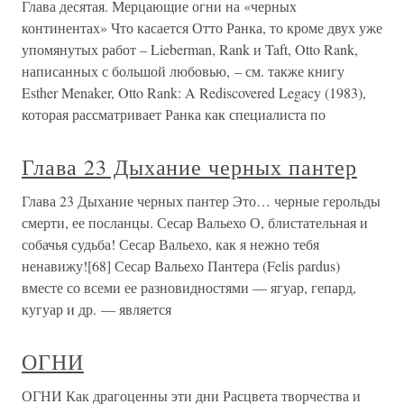
Глава десятая. Мерцающие огни на «черных
континентах» Что касается Отто Ранка, то кроме двух уже
упомянутых работ – Lieberman, Rank и Taft, Otto Rank,
написанных с большой любовью, – см. также книгу
Esther Menaker, Otto Rank: A Rediscovered Legacy (1983),
которая рассматривает Ранка как специалиста по
Глава 23 Дыхание черных пантер
Глава 23 Дыхание черных пантер Это… черные герольды
смерти, ее посланцы. Сесар Вальехо О, блистательная и
собачья судьба! Сесар Вальехо, как я нежно тебя
ненавижу![68] Сесар Вальехо Пантера (Felis pardus)
вместе со всеми ее разновидностями — ягуар, гепард,
кугуар и др. — является
ОГНИ
ОГНИ Как драгоценны эти дни Расцвета творчества и