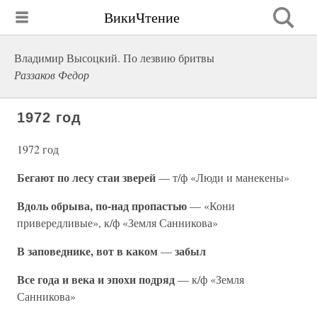
ВикиЧтение
Владимир Высоцкий. По лезвию бритвы
Раззаков Федор
1972 год
1972 год
Бегают по лесу стаи зверей
— т/ф «Люди и манекены»
Вдоль обрыва, по-над пропастью
— «Кони
привередливые», к/ф «Земля Санникова»
В заповеднике, вот в каком
забыл
—
Все года и века и эпохи подряд
— к/ф «Земля
Санникова»