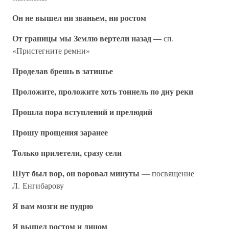
Он не вышел ни званьем, ни ростом
От границы мы Землю вертели назад —
сп.
«Пристегните ремни»
Проделав брешь в затишье
Проложите, проложите хоть тоннель по дну реки
Прошла пора вступлений и прелюдий
Прошу прощения заранее
Только прилетели, сразу сели
Шут был вор, он воровал минуты
— посвящение
Л. Енгибарову
Я вам мозги не пудрю
Я вышел ростом и лицом