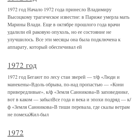
1972 год Начало 1972 года принесло Владимиру
Высоцкому трагическое известие: в Париже умерла мать
Марины Влади. Еще в октябре прошлого года врачи
удалили ей раковую опухоль, но ее состояние не
улучшилось. Все эти месяцы она была подключена к
аппарату, который обеспечивал ей
1972 год
1972 год Бегают по лесу стаи зверей — т/ф «Люди и
манекены»Вдоль обрыва, по-над пропастью — «Кони
привередливые», к/ф «Земля Санникова»В заповеднике,
вот в каком — забылВсе года и века и эпохи подряд — к/
ф «Земля Санникова»В тиши перевала, где скалы ветрам
не помехаЖил-был
1972