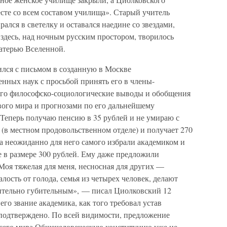
сте со всем составом училища». Старый учитель
рался в светелку и оставался наедине со звездами,
здесь, над ночным русским простором, творилось
матерью Вселенной.
ился с письмом в созданную в Москве
ных наук с просьбой принять его в члены-
его философско-социологические выводы и обобщения
вого мира и прогнозами по его дальнейшему
«Теперь получаю пенсию в 35 рублей и не умираю с
т (в местном продовольственном отделе) и получает 270
а неожиданно для него самого избрали академиком и
 в размере 300 рублей. Ему даже предложили
«Моя тяжелая для меня, несносная для других —
алость от голода, семья из четырех человек, делают
ительно губительным», — писал Циолковский 12
его звание академика, как того требовал устав
подтверждено. По всей видимости, предложение
всего мира Общечеловеческую конституцию уже не