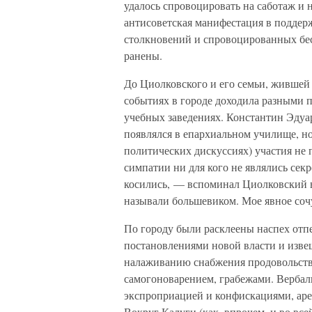
удалось спровоцировать на саботаж и н
антисоветская манифестация в поддер
столкновений и спровоцированных бес
ранены.
До Циолковского и его семьи, жившей 
событиях в городе доходила разными п
учебных заведениях. Константин Эдуа
появлялся в епархиальном училище, н
политических дискуссиях) участия не 
симпатии ни для кого не являлись сек
косились, — вспоминал Циолковский в
называли большевиком. Мое явное соч
По городу были расклеены наспех отп
постановлениями новой власти и изве
налаживанию снабжения продовольстви
самогоноварением, грабежами. Вербал
экспроприацией и конфискациями, аре
Вокруг Калуги (как, впрочем, и во вс