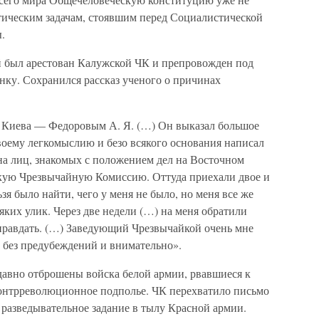
атическим задачам, стоявшим перед Социалистической
.
ий был арестован Калужской ЧК и препровожден под
нку. Сохранился рассказ ученого о причинах
з Киева — Федоровым А. Я. (…) Он выказал большое
своему легкомыслию и безо всякого основания написал
у на лиц, знакомых с положением дел на Восточном
скую Чрезвычайную Комиссию. Оттуда приехали двое и
зя было найти, чего у меня не было, но меня все же
яких улик. Через две недели (…) на меня обратили
оправдать. (…) Заведующий Чрезвычайкой очень мне
е без предубеждений и внимательно».
 давно отброшены войска белой армии, рвавшиеся к
онтрреволюционное подполье. ЧК перехватило письмо
 разведывательное задание в тылу Красной армии.