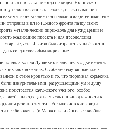
 не знал и в глаза никогда не видел. Но письмо
имете у новой власти как человек, высказывавший
я какими-то не вполне понятными изобретениями. ещё
ский отправил в штаб Южного фронта пачку своих
троить металлический дирижабль для нужд армии и
корить реализацию проекта и для преодоления
, старый ученый готов был отправиться на фронт и
выдать солдатское обмундирование.
 попал, а вот на Лубянке отсидел целых две недели.
о своих злоключениях. Особенно ему запомнилась
ванной к стене кроватью и то, что тюремная кормежка
сы были изнурительными, разрушающими ум и душу.
кие пристрастия калужского ученого, особое
ода, якобы наводящая на мысль о принадлежности к
уардович резонно заметил: большевистские вожди
чти все бородатые (о Марксе же и Энгельсе вообще
ались политической платформой допрашиваемого, тот