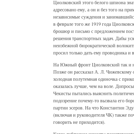
Циолковский этого белого шпиона знать
адресовано ему, а он и без того на пр
независимые суждения и занимавшийс
в феврале того же 1919 года Циолков
брошюр и письмо с предложением пос
решения транспортных задач. Дабы ус
неизбежной бюрократической волокиты
просил только дать ему проводника и 
На Южный фронт Циолковский так и не
Позже он рассказал А. Л. Чижевскому 
холодная полутемная одиночка с прико
оказалась лучше, чем на воле. Допро
Чекисты пытались выяснить политичес
подозрение почему-то вызвала его бор
партии эсеров. На что Константин Эд
(включая и руководителя ЧК) также по
говорить не приходится).
Когда лубянские чекисты поинтересов