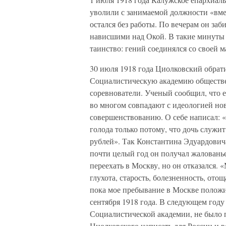
уволили с занимаемой должности «вме
остался без работы. По вечерам он заби
нависшими над Окой. В такие минуты 
таинство: гений соединялся со своей 
30 июля 1918 года Циолковский обрат
Социалистическую академию обществен
соревнователи. Ученый сообщил, что 
во многом совпадают с идеологией но
совершенствованию. О себе написал: 
голода только потому, что дочь служи
рублей». Так Константина Эдуардович
почти целый год он получал жалованье
переехать в Москву, но он отказался. 
глухота, старость, болезненность, отощ
пока мое пребывание в Москве полож
сентября 1918 года. В следующем году 
Социалистической академии, не было 
Циолковского написать для России и 