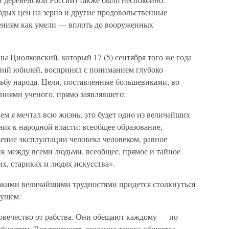
рдых цен на зерно и другие продовольственные
ениям как умели — вплоть до вооруженных
 Циолковский, который 17 (5) сентября того же года
тний юбилей, воспринял с пониманием глубоко
ьбу народа. Цели, поставленные большевиками, во
ниями ученого, прямо заявлявшего:
ем я мечтал всю жизнь, это будет одно из величайших
ния к народной власти: всеобщее образование,
ение эксплуатации человека человеком, равное
ик между всеми людьми, всеобщее, прямое и тайное
их, стариках и людях искусства».
акими величайшими трудностями придется столкнуться
дущем:
овечество от рабства. Они обещают каждому — по
бностям. Вся трудность создания такого общества