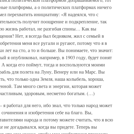
жные платформы, а о политических платформах ничего
ел перехватить инициативу: «Я надеялся, что с
ятельность получит поощрение и подкрепление, так
всю жизнь работал, не разгибая спины… Как вы
щения? Нет, я всегда был бедняком, жил с семьей в
зобретения меня все ругали и ругают, потому что я в
и лет на сто, а то и больше. Вы понимаете, что значит:
рый я опубликовал, например, в 1903 году, будет понят
ие. А когда его поймут, тогда и воспользуются моими
абль для полета на Луну, Венеру или на Марс. Вы
ь, что только одна Земля, наша колыбель, хороша,
енной. Там много света и энергии, которая может
 счастливым, здоровым, несметно богатым. (…)
я работал для него, ибо знал, что только народ может
 сочинения и изобретения себе на благо. Вы,
авителями народа и потому можете считать, что я всю
же не догадывался, когда вы придете. Теперь вы
я: что мне нужно, чтобы мои изобретения принесли