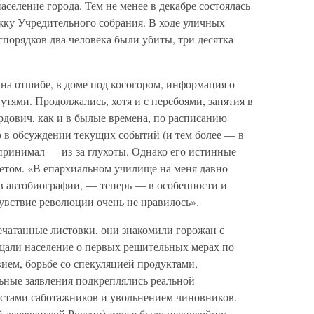
аселение города. Тем не менее в декабре состоялась
жку Учредительного собрания. В ходе уличных
порядков два человека были убиты, три десятка
на отшибе, в доме под косогором, информация о
утями. Продолжались, хотя и с перебоями, занятия в
рдович, как и в былые времена, по расписанию
о в обсуждении текущих событий (и тем более — в
принимал — из-за глухоты. Однако его истинные
ретом. «В епархиальном училище на меня давно
 автобиографии, — теперь — в особенности и
увствие революции очень не нравилось».
ечатанные листовки, они знакомили горожан с
щали население о первых решительных мерах по
ем, борьбе со спекуляцией продуктами,
ьные заявления подкреплялись реальной
стами саботажников и увольнением чиновников.
ей деревенской России) также было неспокойно: