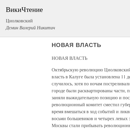
ВикиЧтение
Циолковский
Демин Валерий Никитич
НОВАЯ ВЛАСТЬ
НОВАЯ ВЛАСТЬ
Октябрьскую революцию Циолковский 
власть в Калуге была установлена 11 д
случилось, хотя по ночам постреливал
городе были расквартированы части,
заняли выжидательную позицию и посл
революционный комитет сместил губер
время вмешаться в ход событий и ликв
восьми большевиков и четырех левых э
Москвы стали прибывать революционн