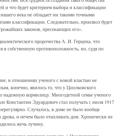
дьей и что будет критерием выбора и классификации
 нашего века не обладает ни такими точными
атами классификации. Следовательно, произвол будет
строжайших законов, пресекающих его».
диалектического пророчества А. И. Герцена, что
я в собственную противоположность, но, судя по
ие, в отношениях ученого с новой властью не
ым, конечно, явилось то, что у Циолковского
ю надежную кормилицу. Многодетной семье ученого
рую Константин Эдуардович стал получать с июля 1917
 нерегулярно. Случалось, в доме не было вообще
 дрова, и нечем было отапливать дом. Хронически не
одилось жечь лучину.
ьное женское училище закрыли, а Циолковского