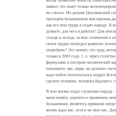
заявил, что знает только железнодоро
не слыхал. Но дальше Циолковский сум
приходом большевиков моя научная де
как все мои труды я отдаю народу. Я 
думаете, для чего я работал? Для обога
голоде и холоде, за мои сочинения и и
своих трудах опередил развитие техник
опередить?
Это значит, что труд, кото
только в 2003 году, т. е. через столет
формулами и построят космический кор
понимаете: мы, люди, не должны считат
надо пойти поохотиться в недрах Всел
сделать человека, человека будущего,
Я всю жизнь отдал служению народу — 
меня понять, оценить и применить мои
большевики, являетесь прямыми предст
жизнь ждал вас, хотя и не знал вас. Да
пришли, но почему-то не спросили мен