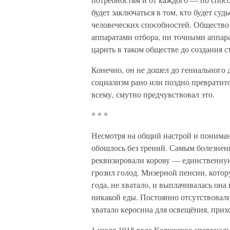
будет заключаться в том, кто будет су
человеческих способностей. Общество
аппаратами отбора, ни точными аппар
царить в таком обществе до создания 
Конечно, он не дошел до гениального 
социализм рано или поздно превратитс
всему, смутно предчувствовал это.
* * *
Несмотря на общий настрой и пониман
обошлось без трений. Самым болезненн
реквизировали корову — единственну
грозил голод. Мизерной пенсии, кото
года, не хватало, и выплачивалась она
никакой еды. Постоянно отсутствовали
хватало керосина для освещёния, прих
1 июля 1918 года Калужское епархиал