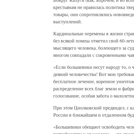
крестьянам не нравилась политика тве
товары, они сопротивлялись нововвед
выступлений.
Кардинальные перемены в жизни страны
без всякой помпы отметил свой 60-ле
мыслящего человека, болеющего за суд
многом совпадали с сокровенными чая
«Если большевики несут народу то, о ч
деяний человечества! Вот мои требова
бесплатное лечение, коренное уничтож
распределение всех благ земли и фабр
голосование, особая забота о малолетн
При этом Циолковский предвидел, с к
России в ближайшем и отдаленном бу
«Большевики обещают освободить чел
потребностям и от каждого — по спосо