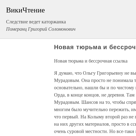
ВикиЧтение
Следствие ведет каторжанка
Померанц Григорий Соломонович
Новая тюрьма и бессро
Новая тюрьма и бессрочная ссылка
Я думаю, что Ольгу Григорьевну не вы
Мурадовым. Она просто не понимала то
основательно, нашли бы и по чистому
Орда, в конце концов, не деревня. Там
Мурадовым. Шансов на то, чтобы спрята
многим было мучительно пережить, име
что первый. На Колыму второй раз не
на них других материалов, просто в сс
очень суровой местности. Но все-таки