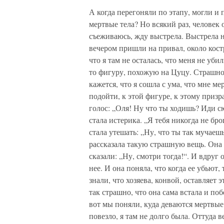
А когда перегоняли по этапу, могли и 
мертвые тела? Но всякий раз, человек 
съеживаюсь, жду выстрела. Выстрела н
вечером пришли на привал, около костр
что я там не осталась, что меня не уби
то фигуру, похожую на Цуцу. Страшно.
кажется, что я сошла с ума, что мне ме
подойти, к этой фигуре, к этому призр
голос: „Оля! Ну что ты ходишь? Иди сю
стала истерика. „Я тебя никогда не бро
стала утешать: „Ну, что ты так мучае
рассказала такую страшную вещь. Она 
сказали: „Ну, смотри тогда!“. И вдруг
нее. И она поняла, что когда ее убьют,
знали, что хозяева, конвой, оставляет 
так страшно, что она сама встала и поб
вот мы поняли, куда деваются мертвые
повезло, я там не долго была. Оттуда в