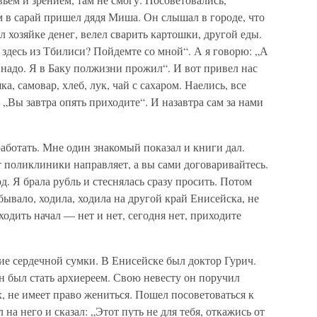
м в сарай пришел дядя Миша. Он слышал в городе, что
ал хозяйке денег, велел сварить картошки, другой еды.
 здесь из Тбилиси? Пойдемте со мной“. А я говорю: „А
 надо. Я в Баку полжизни прожил“. И вот привел нас
ка, самовар, хлеб, лук, чай с сахаром. Наелись, все
: „Вы завтра опять приходите“. И назавтра сам за нами
работать. Мне один знакомый показал и книги дал.
т поликлиники направляет, а вы сами договаривайтесь.
. Я брала рубль и стеснялась сразу просить. Потом
, бывало, ходила, ходила на другой край Енисейска, не
одить начал — нет и нет, сегодня нет, приходите
е сердечной сумки. В Енисейске был доктор Гурич.
 был стать архиереем. Свою невесту он поручил
х, не имеет право жениться. Пошел посоветоваться к
а него и сказал: „Этот путь не для тебя, откажись от