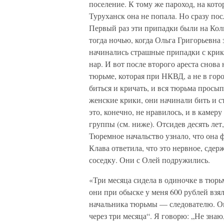
поселение. К тому же пароход, на кото
Туруханск она не попала. Но сразу по
Первый раз эти припадки были на Колы
тогда ночью, когда Ольга Григорьевна 
начинались страшные припадки с крик
нар. И вот после второго ареста снов
тюрьме, которая при НКВД, а не в гор
биться и кричать, и вся тюрьма просы
женские крики, они начинали бить и с
это, конечно, не нравилось, и в каме
группы (см. ниже). Отсидев десять лет
Тюремное начальство узнало, что она 
Клава ответила, что это нервное, сде
соседку. Они с Олей подружились.
«Три месяца сидела в одиночке в тюр
они при обыске у меня 600 рублей взя
начальника тюрьмы — следователю. Он 
через три месяца“. Я говорю: „Не знаю