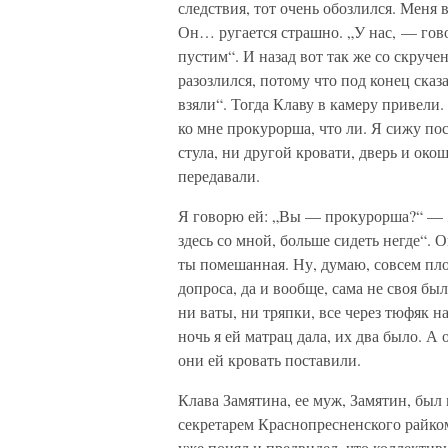
следствия, тот очень обозлился. Меня 
Он… ругается страшно. „У нас, — гово
пустим“. И назад вот так же со скруч
разозлился, потому что под конец сказ
взяли“. Тогда Клаву в камеру привели.
ко мне прокурорша, что ли. Я сижу пос
стула, ни другой кровати, дверь и окош
передавали.
Я говорю ей: „Вы — прокурорша?“ — „Н
здесь со мной, больше сидеть негде“. О
ты помешанная. Ну, думаю, совсем пло
допроса, да и вообще, сама не своя бы
ни ваты, ни тряпки, все через тюфяк 
ночь я ей матрац дала, их два было. А
они ей кровать поставили.
Клава Замятина, ее муж, Замятин, был
секретарем Краснопресненского райком
уже понял и предвидел, что коллективи