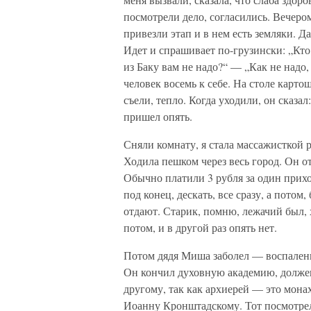
посмотрели дело, согласились. Вечеро
привезли этап и в нем есть земляки. Д
Идет и спрашивает по-грузински: „Кто
из Баку вам не надо?“ — „Как не надо,
человек восемь к себе. На столе картош
съели, тепло. Когда уходили, он сказал
пришел опять.
Сняли комнату, я стала массажисткой 
Ходила пешком через весь город. Он о
Обычно платили 3 рубля за один приход
под конец, дескать, все сразу, а потом
отдают. Старик, помню, лежачий был, х
потом, и в другой раз опять нет.
Потом дядя Миша заболел — воспалени
Он кончил духовную академию, должен
другому, так как архиерей — это мона
Иоанну Кронштадскому. Тот посмотрел н