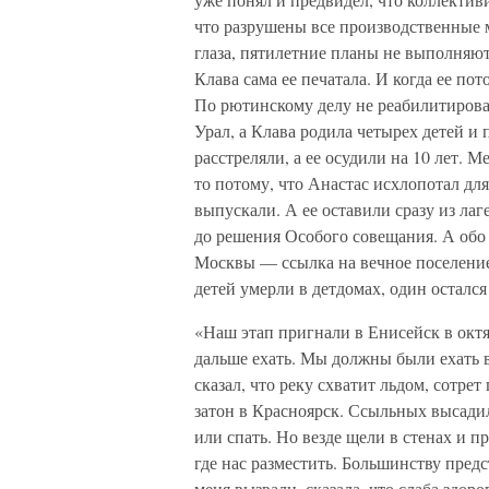
что разрушены все производственные 
глаза, пятилетние планы не выполняю
Клава сама ее печатала. И когда ее пот
По рютинскому делу не реабилитиров
Урал, а Клава родила четырех детей и 
расстреляли, а ее осудили на 10 лет. М
то потому, что Анастас исхлопотал дл
выпускали. А ее оставили сразу из ла
до решения Особого совещания. А обо
Москвы — ссылка на вечное поселение 
детей умерли в детдомах, один остался 
«Наш этап пригнали в Енисейск в октя
дальше ехать. Мы должны были ехать в
сказал, что реку схватит льдом, сотрет
затон в Красноярск. Ссыльных высадил
или спать. Но везде щели в стенах и 
где нас разместить. Большинству предст
меня вызвали, сказала, что слаба здор