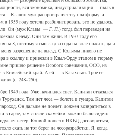
мощности, вся экономика, индустриализация — пыль в
тся… Клавин муж распространял эту платформу, а
ом в 1955 году хотели реабилитировать, это не удалось.
али. Он (муж Клавы. —
Г. П.
) тогда был переведен на
поехала к нему. Они там жили. В 1937 году его
еня на 8, поэтому я смогла два года на воле пожить, да и
я меня разрешение на выезд. С Колымы никого не
геря в ссылку и привезли в Кзыл-Орду этапом в тюрьму
 мне пришло решение Особого совещания, ОСО, из
в Енисейский край. А ей — в Казахстан. Трое ее
жив» (с. 248–250).
бре 1949 года. Уже начинался снег. Капитан отказался
 Туруханск. Там нет леса — болота и тундра. Капитан
 пароход. Он дальше не поедет, должен возвратиться в
и в сарае, там стояли скамейки, можно было сидеть
продувает ветер. Конвой пошел в НКВД договориться,
ояло ехать на тот берег на лесоразработки. Я, когда
овьем и зрением, там не смогу. Посоветовались,