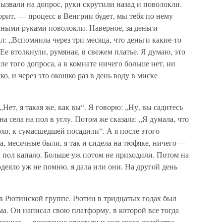
вызвали на допрос, руки скрутили назад и поволокли.
рит, — процесс в Венгрии будет, мы тебя по нему
енными руками поволокли. Наверное, за деньги
ал: „Вспомнила через три месяца, что деньги какие-то
 Ее втолкнули, румяная, в свежем платье. Я думаю, это
ле того допроса, а в комнате ничего больше нет, ни
ко, и через это окошко раз в день воду в миске
ет, я такая же, как вы“. Я говорю: „Ну, вы садитесь
на села на пол в углу. Потом же сказала: „Я думала, что
хо, к сумасшедшей посадили“. А я после этого
ла, месячные были, я так и сидела на тюфяке, ничего —
на пол капало. Больше уж потом не приходили. Потом на
 одеяло уж не помню, я дала или они. На другой день
 в Рютинской группе. Рютин в тридцатых годах был
а. Он написал свою платформу, в которой все тогда
зация — разорение крестьян и сельского хозяйства,