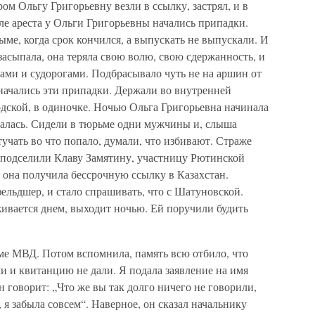
ром Ольгу Григорьевну везли в ссылку, застрял, и в
сле ареста у Ольги Григорьевны начались припадки.
ме, когда срок кончился, а выпускать не выпускали. И
засыпала, она теряла свою волю, свою сдержанность, и
ами и судорогами. Подбрасывало чуть не на аршин от
а начались эти припадки. Держали во внутренней
одской, в одиночке. Ночью Ольга Григорьевна начинала
палась. Сидели в тюрьме одни мужчины и, слыша
тучать во что попало, думали, что избивают. Страже
ру подселили Клаву Замятину, участницу Рютинской
, она получила бессрочную ссылку в Казахстан.
фельдшер, и стало спрашивать, что с Шатуновской.
рживается днем, выходит ночью. Ей поручили будить
ьме МВД. Потом вспомнила, память всю отбило, что
ли и квитанцию не дали. Я подала заявление на имя
говорит: „Что же вы так долго ничего не говорили,
, я забыла совсем“. Наверное, он сказал начальнику