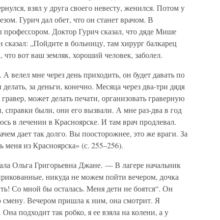
рнулся, взял у друга своего невесту, женился. Потом у
зом. Гурич дал обет, что он станет врачом. В
 профессором. Доктор Гурич сказал, что дяде Мише
н сказал: „Пойдите в больницу, там хирург балкарец
, что вот ваш земляк, хороший человек, заболел.
. А велел мне через день приходить, он будет давать по
делать, за деньги, конечно. Месяца через два-три дядя
гравер, может делать печати, организовать граверную
 справки были, они его вызвали. А мне раз-два в год
юсь в лечении в Красноярске. И там врач продлевал.
ачем дает так долго. Вы поосторожнее, это же враги. За
 меня из Красноярска» (с. 255–256).
вала Ольга Григорьевна Джане. — В лагере начальник
прикованные, никуда не можем пойти вечером, дочка
ть! Со мной бы осталась. Меня дети не боятся“. Он
 смену. Вечером пришла к ним, она смотрит. Я
Она подходит так робко, я ее взяла на колени, а у