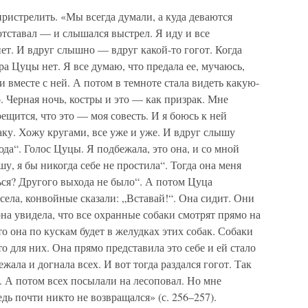
пристрелить. «Мы всегда думали, а куда деваются
отставал — и слышался выстрел. Я иду и все
ет. И вдруг слышно — вдруг какой-то гогот. Когда
а Цуцы нет. Я все думаю, что предала ее, мучаюсь,
ли вместе с ней. А потом в темноте стала видеть какую-
 Черная ночь, костры и это — как призрак. Мне
рещится, что это — моя совесть. И я боюсь к ней
аку. Хожу кругами, все уже и уже. И вдруг слышу
да“. Голос Цуцы. Я подбежала, это она, и со мной
шу, я бы никогда себе не простила“. Тогда она меня
шься? Другого выхода не было“. А потом Цуца
села, конвойные сказали: „Вставай!“. Она сидит. Они
 она увидела, что все охранные собаки смотрят прямо на
 то она по кускам будет в желудках этих собак. Собаки
это для них. Она прямо представила это себе и ей стало
ежала и догнала всех. И вот тогда раздался гогот. Так
. А потом всех посылали на лесоповал. Но мне
едь почти никто не возвращался» (с. 256–257).