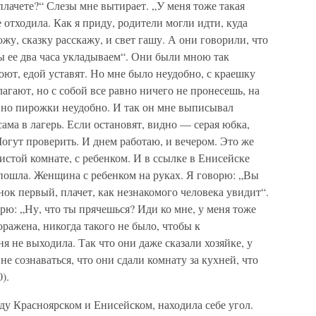
плачете?“ Слезы мне вытирает. „У меня тоже такая
е отходила. Как я приду, родители могли идти, куда
ожу, сказку расскажу, и свет гашу. А они говорили, что
Мы ее два часа укладываем“. Они были мною так
оют, едой уставят. Но мне было неудобно, с краешку
агают, но с собой все равно ничего не пронесешь, на
, но пирожки неудобно. И так он мне выписывал
ама в лагерь. Если остановят, видно — серая юбка,
гут проверить. И днем работаю, и вечером. Это же
чистой комнате, с ребенком. И в ссылке в Енисейске
Я пошла. Женщина с ребенком на руках. Я говорю: „Вы
нок первый, плачет, как незнакомого человека увидит“.
орю: „Ну, что ты прячешься? Иди ко мне, у меня тоже
оражена, никогда такого не было, чтобы к
я не выходила. Так что они даже сказали хозяйке, у
е сознаваться, что они сдали комнату за кухней, что
).
ду Красноярском и Енисейском, находила себе угол.