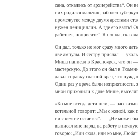
сана, откажись от архиерейства“. Он ве
них родился мальчик, заболел туберкуле
промежутке между двумя арестами стал
нужен пенициллин. А где его взять? О
работает, попросите“. Я пошла, сказала
Он дал, только не мог сразу много дать
две ампулы. И сестру прислал — уколы 
Миша написал в Красноярск, что он — 
мастерскую. До этого он был в Тюмени,
давал справку глазной врач, что нужда
Один раз у врача были неприятности, з
мной приходили к дяде Мише, выселять
«Ко мне всегда дети шли, — рассказы
котельной говорит: „Мы с женой, как 
ни с кем не остается“. — „Не может бы
выписал мне наряд на работу в ночную
говорю: „Иди сюда, иди ко мне, Люба“. 