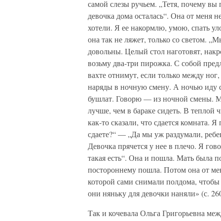
самой слезы ручьем. „Тетя, почему вы 
девочка дома осталась“. Она от меня н
хотели. Я ее накормлю, умою, спать ул
она так не ляжет, только со светом. „
довольны. Целый стол наготовят, накр
возьму два-три пирожка. С собой предл
вахте отнимут, если только между ног
наряды в ночную смену. А ночью иду с
бушлат. Говорю — из ночной смены. Мо
лучше, чем в бараке сидеть. В теплой 
как-то сказали, что сдается комната. 
сдаете?“ — „Да мы уж раздумали, ребе
Девочка прячется у нее в плечо. Я гов
такая есть“. Она и пошла. Мать была п
постороннему пошла. Потом она от мен
которой сами снимали полдома, чтобы н
они няньку для девочки наняли» (с. 260
Так и кочевала Ольга Григорьевна меж