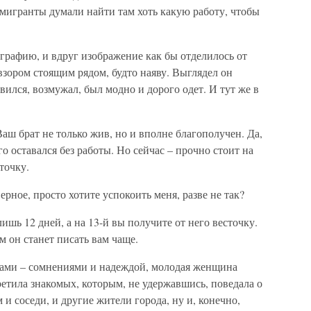
 эмигранты думали найти там хоть какую работу, чтобы
графию, и вдруг изображение как бы отделилось от
взором стоящим рядом, будто наяву. Выглядел он
вился, возмужал, был модно и дорого одет. И тут же в
Ваш брат не только жив, но и вполне благополучен. Да,
о оставался без работы. Но сейчас – прочно стоит на
точку.
верное, просто хотите успокоить меня, разве не так?
лишь 12 дней, а на 13-й вы получите от него весточку.
ом он станет писать вам чаще.
ами – сомнениями и надеждой, молодая женщина
ретила знакомых, которым, не удержавшись, поведала о
 и соседи, и другие жители города, ну и, конечно,