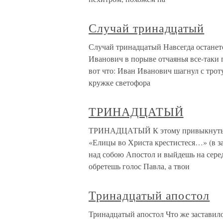
Случай тринадцатый
Случай тринадцатый Навсегда останет
Иванович в порыве отчаянья все-таки
вот что: Иван Иванович шагнул с троту
кружке светофора
ТРИНАДЦАТЫЙ
ТРИНАДЦАТЫЙ К этому привыкнуть не
«Елицы во Христа крестистеся…» (в з
над собою Апостол и выйдешь на серед
обретешь голос Павла, а твои
Тринадцатый апостол
Тринадцатый апостол Что же заставило