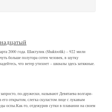
инадцатый
рта 2000 года. Шактулик (Shaktoolik) – 922 мили
уть больше полутора сотен человек, в шутку
дейтесь, что ветер утихнет – шквалы здесь затяжные.
росто, по-дружески, называют Девятаева волгари-
а его открытом, слегка скуластом лице с лукавым
еды оспы.Как-то, отдежурив сутки в плавании на своем