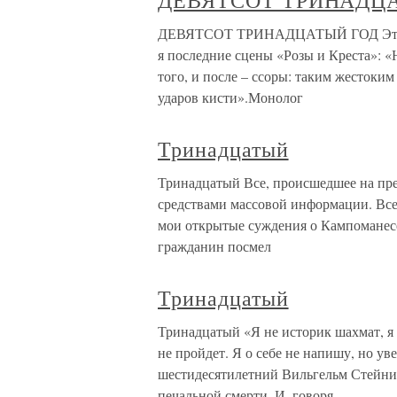
ДЕВЯТСОТ ТРИНАДЦ
ДЕВЯТСОТ ТРИНАДЦАТЫЙ ГОД Этот год
я последние сцены «Розы и Креста»: «
того, и после – ссоры: таким жестоки
ударов кисти».Монолог
Тринадцатый
Тринадцатый Все, происшедшее на пр
средствами массовой информации. Всех
мои открытые суждения о Кампоманес
гражданин посмел
Тринадцатый
Тринадцатый «Я не историк шахмат, я
не пройдет. Я о себе не напишу, но ув
шестидесятилетний Вильгельм Стейниц 
печальной смерти. И, говоря