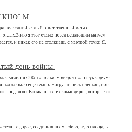
OCKHOLM
 последний, самый ответственный матч с
, отдых.Знаю я этот отдых перед решающим матчем.
ается, и никак его не столкнешь с мертвой точки.Я,
атый день войны.
ы. Связист из 385-го полка, молодой политрук с двумя
и, когда было еще темно. Нагрузившись пленкой, взяв
сь недалеко. Копяк не из тех командиров, которые со
железных дорог, соединивших хлебородную площадь