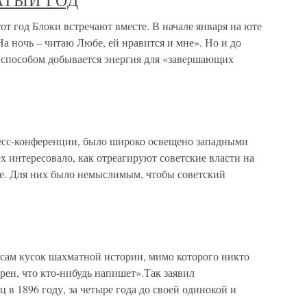
АТЫЙ ГОД
 Блоки встречают вместе. В начале января на юте
На ночь – читаю Любе, ей нравится и мне». Но и до
м способом добывается энергия для «завершающих
есс-конференции, было широко освещено западными
 интересовало, как отреагируют советские власти на
е. Для них было немыслимым, чтобы советский
 сам кусок шахматной истории, мимо которого никто
ерен, что кто-нибудь напишет».Так заявил
в 1896 году, за четыре года до своей одинокой и