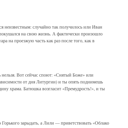
ся неизвестным: случайно так получилось или Иван
 покушался на свою жизнь. А фактически произошло
ара на проезжую часть как раз после того, как в
льзя. Вот сейчас споют: «Снятый Боже» или
ависимости от дня Литургии) и ты опять поднимешь
ину храма. Батюшка возгласит «Премудрость!», и ты
 Горького зарыдать, а Лили — приветствовать «Облако