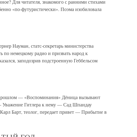
нное? Для читателя, знакомого с ранними стихами
обенно «по-футуристически». Поэма изобиловала
ернер Науман, статс-секретарь министерства
ь по немецкому радио и призвать народ к
тказался, заподозрив подстроенную Геббельсом
о прошлом — «Воспоминания» Дёница вызывают
— Уважение Гитлера к нему — Сад Шпандау
арл Барт, теолог, передает привет — Прибытие в