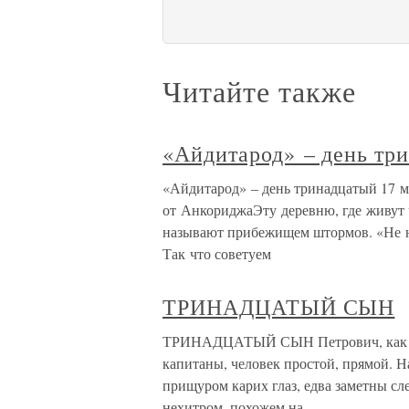
Читайте также
«Айдитарод» – день тр
«Айдитарод» – день тринадцатый 17 ма
от АнкориджаЭту деревню, где живут ч
называют прибежищем штормов. «Не на
Так что советуем
ТРИНАДЦАТЫЙ СЫН
ТРИНАДЦАТЫЙ СЫН Петрович, как зап
капитаны, человек простой, прямой. Н
прищуром карих глаз, едва заметны сл
нехитром, похожем на