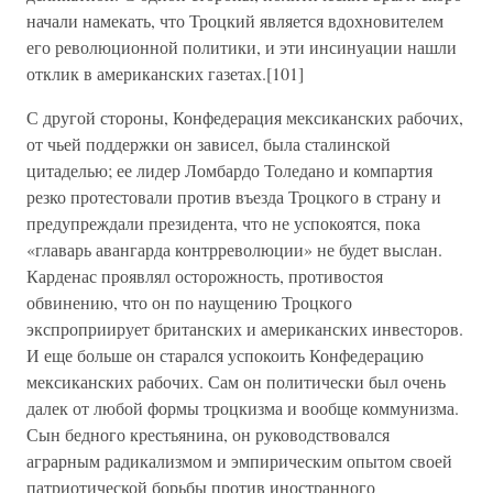
начали намекать, что Троцкий является вдохновителем
его революционной политики, и эти инсинуации нашли
отклик в американских газетах.[101]
С другой стороны, Конфедерация мексиканских рабочих,
от чьей поддержки он зависел, была сталинской
цитаделью; ее лидер Ломбардо Толедано и компартия
резко протестовали против въезда Троцкого в страну и
предупреждали президента, что не успокоятся, пока
«главарь авангарда контрреволюции» не будет выслан.
Карденас проявлял осторожность, противостоя
обвинению, что он по наущению Троцкого
экспроприирует британских и американских инвесторов.
И еще больше он старался успокоить Конфедерацию
мексиканских рабочих. Сам он политически был очень
далек от любой формы троцкизма и вообще коммунизма.
Сын бедного крестьянина, он руководствовался
аграрным радикализмом и эмпирическим опытом своей
патриотической борьбы против иностранного