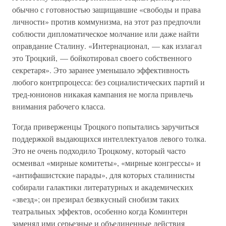
обычно с готовностью защищавшие «свободы и права
личности» против коммунизма, на этот раз предпочли
соблюсти дипломатическое молчание или даже найти
оправдание Сталину. «Интернационал, — как излагал
это Троцкий, — бойкотировал своего собственного
секретаря». Это заранее уменьшало эффективность
любого контрпроцесса: без социалистических партий и
тред-юнионов никакая кампания не могла привлечь
внимания рабочего класса.
Тогда приверженцы Троцкого попытались заручиться
поддержкой выдающихся интеллектуалов левого толка.
Это не очень подходило Троцкому, который часто
осмеивал «мирные комитеты», «мирные конгрессы» и
«антифашистские парады», для которых сталинисты
собирали галактики литературных и академических
«звезд»; он презирал безвкусный снобизм таких
театральных эффектов, особенно когда Коминтерн
заменял ими серьезные и объединенные действия