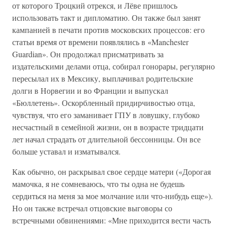
от которого Троцкий отрекся, и Лёве пришлось
использовать такт и дипломатию. Он также был занят
кампанией в печати против московских процессов: его
статьи время от времени появлялись в «Manchester
Guardian». Он продолжал присматривать за
издательскими делами отца, собирал гонорары, регулярно
пересылал их в Мексику, выплачивал родительские
долги в Норвегии и во Франции и выпускал
«Бюллетень». Оскорбленный придирчивостью отца,
чувствуя, что его заманивает ГПУ в ловушку, глубоко
несчастный в семейной жизни, он в возрасте тридцати
лет начал страдать от длительной бессонницы. Он все
больше уставал и изматывался.
Как обычно, он раскрывал свое сердце матери («Дорогая
мамочка, я не сомневаюсь, что ты одна не будешь
сердиться на меня за мое молчание или что-нибудь еще»).
Но он также встречал отцовские выговоры со
встречными обвинениями: «Мне приходится вести часть