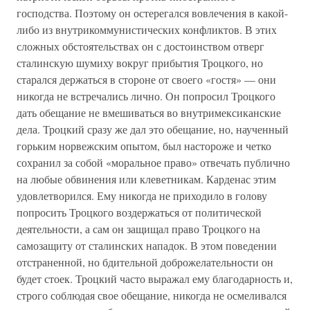
господства. Поэтому он остерегался вовлечения в какой-
либо из внутрикоммунистических конфликтов. В этих
сложных обстоятельствах он с достоинством отверг
сталинскую шумиху вокруг прибытия Троцкого, но
старался держаться в стороне от своего «гостя» — они
никогда не встречались лично. Он попросил Троцкого
дать обещание не вмешиваться во внутримексиканские
дела. Троцкий сразу же дал это обещание, но, наученный
горьким норвежским опытом, был настороже и четко
сохранил за собой «моральное право» отвечать публично
на любые обвинения или клеветникам. Карденас этим
удовлетворился. Ему никогда не приходило в голову
попросить Троцкого воздержаться от политической
деятельности, а сам он защищал право Троцкого на
самозащиту от сталинских нападок. В этом поведении
отстраненной, но бдительной доброжелательности он
будет стоек. Троцкий часто выражал ему благодарность и,
строго соблюдая свое обещание, никогда не осмеливался