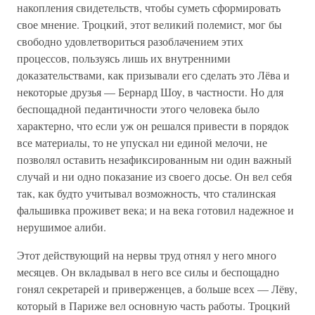
накопления свидетельств, чтобы суметь сформировать
свое мнение. Троцкий, этот великий полемист, мог бы
свободно удовлетвориться разоблачением этих
процессов, пользуясь лишь их внутренними
доказательствами, как призывали его сделать это Лёва и
некоторые друзья — Бернард Шоу, в частности. Но для
беспощадной педантичности этого человека было
характерно, что если уж он решался привести в порядок
все материалы, то не упускал ни единой мелочи, не
позволял оставить незафиксированным ни один важный
случай и ни одно показание из своего досье. Он вел себя
так, как будто учитывал возможность, что сталинская
фальшивка проживет века; и на века готовил надежное и
нерушимое алиби.
Этот действующий на нервы труд отнял у него много
месяцев. Он вкладывал в него все силы и беспощадно
гонял секретарей и приверженцев, а больше всех — Лёву,
который в Париже вел основную часть работы. Троцкий