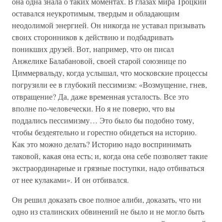
она одна знала о таких моментах. В глазах мира Троцкий
оставался неукротимым, твердым и обладающим
неодолимой энергией. Он никогда не уставал призывать
своих сторонников к действию и подбадривать
поникших друзей. Вот, например, что он писал
Анжелике Балабановой, своей старой союзнице по
Циммервальду, когда услышал, что московские процессы
погрузили ее в глубокий пессимизм: «Возмущение, гнев,
отвращение? Да, даже временная усталость. Все это
вполне по-человечески. Но я не поверю, что вы
поддались пессимизму… Это было бы подобно тому,
чтобы бездеятельно и горестно обидеться на историю.
Как это можно делать? Историю надо воспринимать
таковой, какая она есть; и, когда она себе позволяет такие
экстраординарные и грязные поступки, надо отбиваться
от нее кулаками». И он отбивался.
Он решил доказать свое полное алиби, доказать, что ни
одно из сталинских обвинений не было и не могло быть