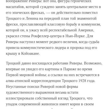
воображение Риверы: вот она, фигура героических
масштабов, которой суждено занять центральное место в
его эпических фресках, — он действительно поместил
Троцкого и Ленина на передний план той знаменитой
фрески, прославляющей классовую борьбу и коммунизм,
которой он, к ужасу всей респектабельной Америки,
украсил стены Рокфеллер-центра в Нью-Йорке. Для
Риверы наступил момент редкого величия, когда судьба
привела коммунистического лидера и пророка под его
крышу в Койоакане.
Троцкий давно восхищался работами Риверы. Возможно,
впервые он увидел его картины в Париже во время
Первой мировой войны; а ссылки на них встречаются в
алма-атинской корреспонденции Троцкого 1928 года.
Неустанные поиски Риверой новой формы
художественного выражения весьма кстати
иллюстрировали собственный взгляд Троцкого, что
упадок современной живописи имеет корни в своем