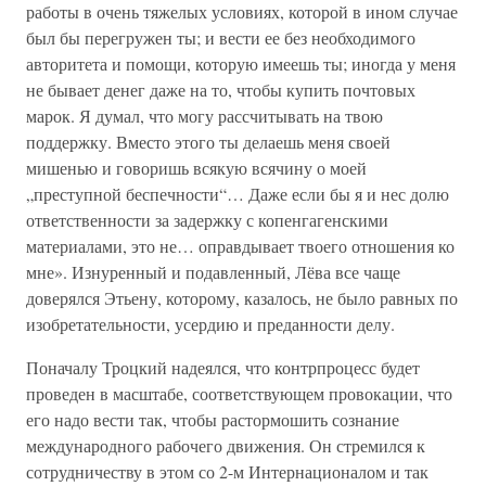
работы в очень тяжелых условиях, которой в ином случае
был бы перегружен ты; и вести ее без необходимого
авторитета и помощи, которую имеешь ты; иногда у меня
не бывает денег даже на то, чтобы купить почтовых
марок. Я думал, что могу рассчитывать на твою
поддержку. Вместо этого ты делаешь меня своей
мишенью и говоришь всякую всячину о моей
„преступной беспечности“… Даже если бы я и нес долю
ответственности за задержку с копенгагенскими
материалами, это не… оправдывает твоего отношения ко
мне». Изнуренный и подавленный, Лёва все чаще
доверялся Этьену, которому, казалось, не было равных по
изобретательности, усердию и преданности делу.
Поначалу Троцкий надеялся, что контрпроцесс будет
проведен в масштабе, соответствующем провокации, что
его надо вести так, чтобы растормошить сознание
международного рабочего движения. Он стремился к
сотрудничеству в этом со 2-м Интернационалом и так