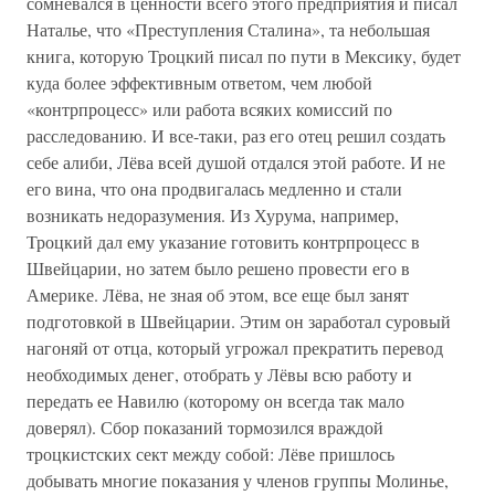
сомневался в ценности всего этого предприятия и писал
Наталье, что «Преступления Сталина», та небольшая
книга, которую Троцкий писал по пути в Мексику, будет
куда более эффективным ответом, чем любой
«контрпроцесс» или работа всяких комиссий по
расследованию. И все-таки, раз его отец решил создать
себе алиби, Лёва всей душой отдался этой работе. И не
его вина, что она продвигалась медленно и стали
возникать недоразумения. Из Хурума, например,
Троцкий дал ему указание готовить контрпроцесс в
Швейцарии, но затем было решено провести его в
Америке. Лёва, не зная об этом, все еще был занят
подготовкой в Швейцарии. Этим он заработал суровый
нагоняй от отца, который угрожал прекратить перевод
необходимых денег, отобрать у Лёвы всю работу и
передать ее Навилю (которому он всегда так мало
доверял). Сбор показаний тормозился враждой
троцкистских сект между собой: Лёве пришлось
добывать многие показания у членов группы Молинье,