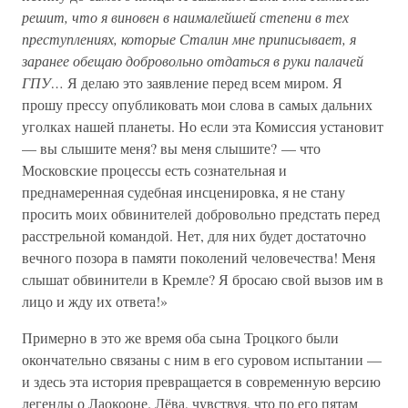
решит, что я виновен в наималейшей степени в тех
преступлениях, которые Сталин мне приписывает, я
заранее обещаю добровольно отдаться в руки палачей
ГПУ…
Я делаю это заявление перед всем миром. Я
прошу прессу опубликовать мои слова в самых дальних
уголках нашей планеты. Но если эта Комиссия установит
— вы слышите меня? вы меня слышите? — что
Московские процессы есть сознательная и
преднамеренная судебная инсценировка, я не стану
просить моих обвинителей добровольно предстать перед
расстрельной командой. Нет, для них будет достаточно
вечного позора в памяти поколений человечества! Меня
слышат обвинители в Кремле? Я бросаю свой вызов им в
лицо и жду их ответа!»
Примерно в это же время оба сына Троцкого были
окончательно связаны с ним в его суровом испытании —
и здесь эта история превращается в современную версию
легенды о Лаокооне. Лёва, чувствуя, что по его пятам