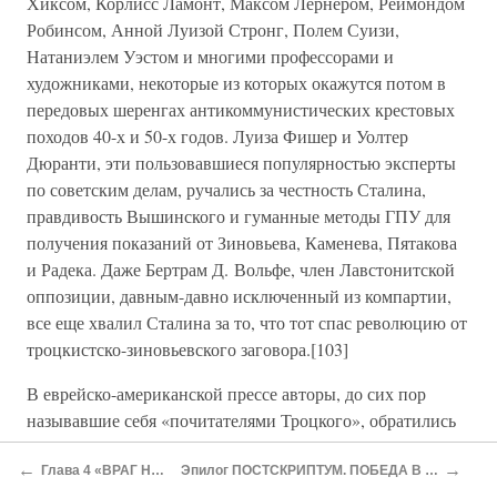
Хиксом, Корлисс Ламонт, Максом Лернером, Реймондом
Робинсом, Анной Луизой Стронг, Полем Суизи,
Натаниэлем Уэстом и многими профессорами и
художниками, некоторые из которых окажутся потом в
передовых шеренгах антикоммунистических крестовых
походов 40-х и 50-х годов. Луиза Фишер и Уолтер
Дюранти, эти пользовавшиеся популярностью эксперты
по советским делам, ручались за честность Сталина,
правдивость Вышинского и гуманные методы ГПУ для
получения показаний от Зиновьева, Каменева, Пятакова
и Радека. Даже Бертрам Д. Вольфе, член Лавстонитской
оппозиции, давным-давно исключенный из компартии,
все еще хвалил Сталина за то, что тот спас революцию от
троцкистско-зиновьевского заговора.[103]
В еврейско-американской прессе авторы, до сих пор
называвшие себя «почитателями Троцкого», обратились
против него, когда тот заговорил об антисемитских
←
→
оттенках московских процессов. Редактор одной такой
Глава 4 «ВРАГ НАРОДА»
Эпилог ПОСТСКРИПТУМ. ПОБЕДА В ПОРАЖЕНИИ