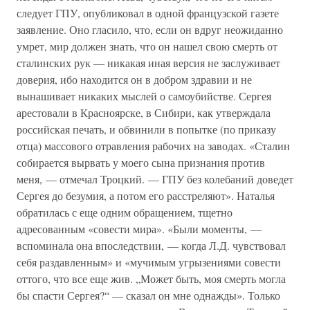
следует ГПУ, опубликовал в одной французской газете
заявление. Оно гласило, что, если он вдруг неожиданно
умрет, мир должен знать, что он нашел свою смерть от
сталинских рук — никакая иная версия не заслуживает
доверия, ибо находится он в добром здравии и не
вынашивает никаких мыслей о самоубийстве. Сергея
арестовали в Красноярске, в Сибири, как утверждала
российская печать, и обвинили в попытке (по приказу
отца) массового отравления рабочих на заводах. «Сталин
собирается вырвать у моего сына признания против
меня, — отмечал Троцкий. — ГПУ без колебаний доведет
Сергея до безумия, а потом его расстреляют». Наталья
обратилась с еще одним обращением, тщетно
адресованным «совести мира». «Были моменты, —
вспоминала она впоследствии, — когда Л.Д. чувствовал
себя раздавленным» и «мучимым угрызениями совести
оттого, что все еще жив. „Может быть, моя смерть могла
бы спасти Сергея?“ — сказал он мне однажды». Только