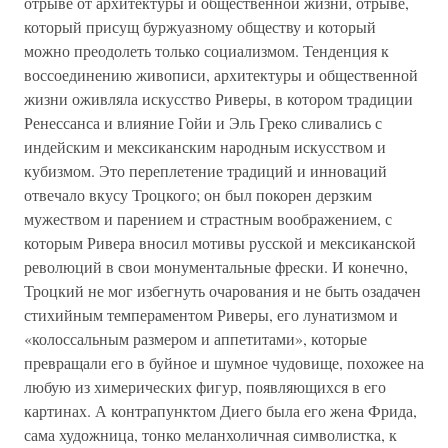
отрыве от архитектуры и общественной жизни, отрыве,
который присущ буржуазному обществу и который
можно преодолеть только социализмом. Тенденция к
воссоединению живописи, архитектуры и общественной
жизни оживляла искусство Риверы, в котором традиции
Ренессанса и влияние Гойи и Эль Греко сливались с
индейским и мексиканским народным искусством и
кубизмом. Это переплетение традиций и инноваций
отвечало вкусу Троцкого; он был покорен дерзким
мужеством и парением и страстным воображением, с
которым Ривера вносил мотивы русской и мексиканской
революций в свои монументальные фрески. И конечно,
Троцкий не мог избегнуть очарования и не быть озадачен
стихийным темпераментом Риверы, его лунатизмом и
«колоссальным размером и аппетитами», которые
превращали его в буйное и шумное чудовище, похожее на
любую из химерических фигур, появляющихся в его
картинах. А контрапунктом Диего была его жена Фрида,
сама художница, тонко меланхоличная символистка, к