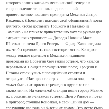
которого возник какой-то мексиканский генерал в
сопровождении чиновников, доставивший
приветственное послание президента Мексики Лазаро
Карденаса. (Президент прислал свой официальный поезд
для того, чтобы доставить Троцкого и Наталью из
Тампико.) На причале приветственно махали руками два
американских троцкиста — Джордж Новак и Макс
Шахтман; и жена Диего Риверы — Фрида Кало ожидала
их, чтобы предложить свое гостеприимство. Контраст
между теплым приемом в Мексике и ледяными
проводами из Норвегии был таким острым, что казался
нереальным. Войдя в президентский поезд, Троцкий и
Наталья столкнулись с полицейским стражем и
отпрянули. «Нас пронзил страх, — писала она, — что,
может быть, нас просто переводят в другое место
заключения». На маленькой станции возле города Мехико
их с бурным энтузиазмом встретил Диего Ривера и повез
в пригород столицы Койоакан, в свой Синий дом —
следующие два года он будет и их домом. Это место было