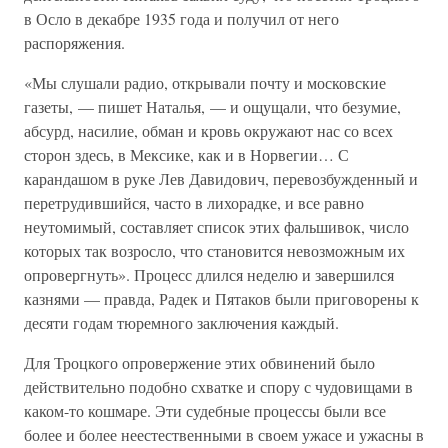
в Осло в декабре 1935 года и получил от него
распоряжения.
«Мы слушали радио, открывали почту и московские
газеты, — пишет Наталья, — и ощущали, что безумие,
абсурд, насилие, обман и кровь окружают нас со всех
сторон здесь, в Мексике, как и в Норвегии… С
карандашом в руке Лев Давидович, перевозбужденный и
перетрудившийся, часто в лихорадке, и все равно
неутомимый, составляет список этих фальшивок, число
которых так возросло, что становится невозможным их
опровергнуть». Процесс длился неделю и завершился
казнями — правда, Радек и Пятаков были приговорены к
десяти годам тюремного заключения каждый.
Для Троцкого опровержение этих обвинений было
действительно подобно схватке и спору с чудовищами в
каком-то кошмаре. Эти судебные процессы были все
более и более неестественными в своем ужасе и ужасны в