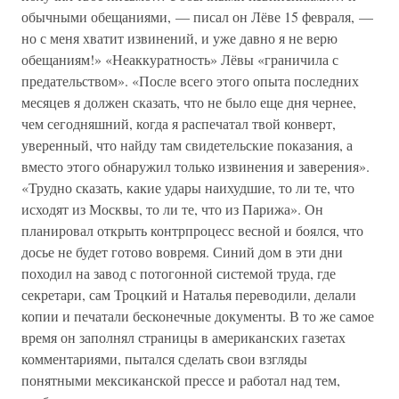
обычными обещаниями, — писал он Лёве 15 февраля, —
но с меня хватит извинений, и уже давно я не верю
обещаниям!» «Неаккуратность» Лёвы «граничила с
предательством». «После всего этого опыта последних
месяцев я должен сказать, что не было еще дня чернее,
чем сегодняшний, когда я распечатал твой конверт,
уверенный, что найду там свидетельские показания, а
вместо этого обнаружил только извинения и заверения».
«Трудно сказать, какие удары наихудшие, то ли те, что
исходят из Москвы, то ли те, что из Парижа». Он
планировал открыть контрпроцесс весной и боялся, что
досье не будет готово вовремя. Синий дом в эти дни
походил на завод с потогонной системой труда, где
секретари, сам Троцкий и Наталья переводили, делали
копии и печатали бесконечные документы. В то же самое
время он заполнял страницы в американских газетах
комментариями, пытался сделать свои взгляды
понятными мексиканской прессе и работал над тем,