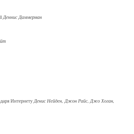
ll
Деннис Даммерман
айт
одаря Интернету
Денис Нейден, Джон Райс, Джо Хоган,