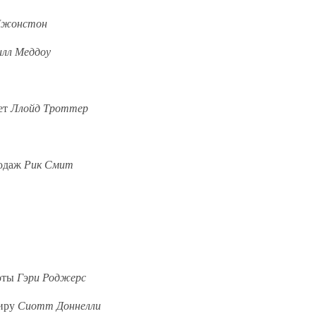
Джонстон
илл Меддоу
ет
Ллойд Троттер
родаж
Рик Смит
боты
Гэри Роджерс
миру
Сиотт Доннелли