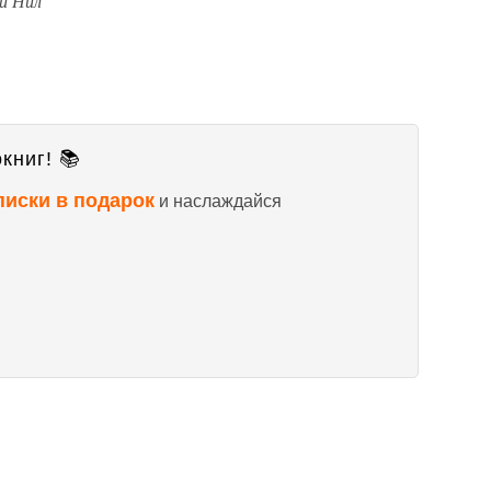
йи Нил
книг! 📚
писки в подарок
и наслаждайся