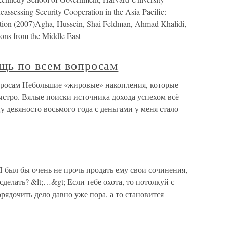
assessing Security Cooperation in the Asia-Pacific:
tion (2007)Agha, Hussein, Shai Feldman, Ahmad Khalidi,
sons from the Middle East
щь по всем вопросам
просам Небольшие «жировые» накопления, которые
быстро. Вялые поиски источника дохода успехом всё
цу девяносто восьмого года с деньгами у меня стало
ыл бы очень не прочь продать ему свои сочинения,
 сделать? &lt;…&gt; Если тебе охота, то потолкуй с
рядочить дело давно уже пора, а то становится