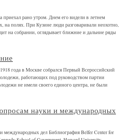
 приехал рано утром. Днем его видели в летнем
х, на полях. При Кузине люди разговаривали неохотно,
дит на собрании, оглядывает ближние и дальние ряды
ание
 1918 года в Москве собрался Первый Всероссийский
 молодежи, работающих под руководством партии
лодежи не имели своего единого центра, не были
вопросам науки и международных
и международных дел Библиография Belfer Center for
. Kennedy School of Government, Harvard University