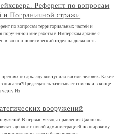
ейхсвера. Референт по вопросам
й и Пограничной стражи
ерент по вопросам территориальных частей и
 порученной мне работы в Имперском архиве с 1
ден в военно-политический отдел на должность
прениях по докладу выступило восемь человек. Какие
записался?Председатель зачитывает список и в конце
 черту.Из
ратегических вооружений
вооружений В первые месяцы правления Джонсона
авязать диалог с новой администрацией по широкому
и администрации, хотя и были внешне