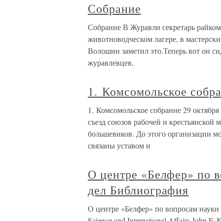
Собрание
Собрание В Журавли секретарь райкома
животноводческом лагере, в мастерски
Волошин заметил это.Теперь вот он си
журавлевцев,
1. Комсомольское собр
1. Комсомольское собрание 29 октября
съезд союзов рабочей и крестьянской
большевиков. До этого организации мо
связаны уставом и
О центре «Белфер» по 
дел Библиография
О центре «Белфер» по вопросам науки 
Science and International Affairs John F