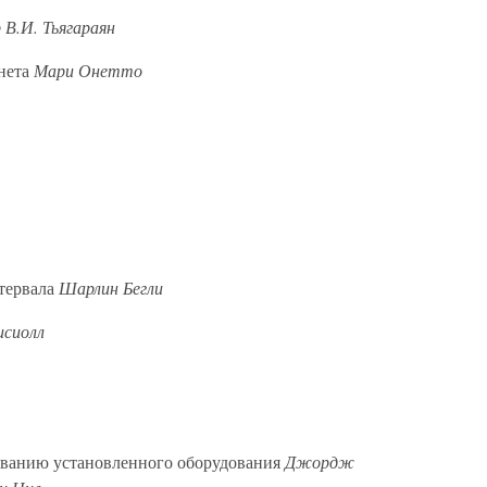
 В.И. Тьягараян
рнета
Мари Онетто
тервала
Шарлин Бегли
исиолл
иванию установленного оборудования
Джордж