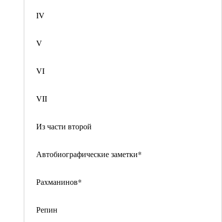
IV
V
VI
VII
Из части второй
Автобиографические заметки*
Рахманинов*
Репин