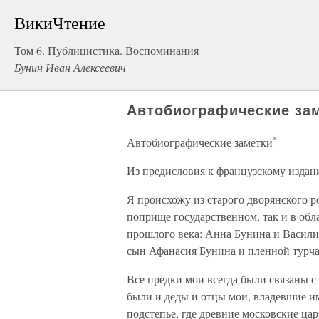
ВикиЧтение
Том 6. Публицистика. Воспоминания
Бунин Иван Алексеевич
Автобиографические зам
*
Автобиографические заметки
Из предисловия к французскому изда
Я происхожу из старого дворянского р
поприще государственном, так и в обла
прошлого века: Анна Бунина и Васили
сын Афанасия Бунина и пленной турч
Все предки мои всегда были связаны 
были и деды и отцы мои, владевшие и
подстепье, где древние московские ца