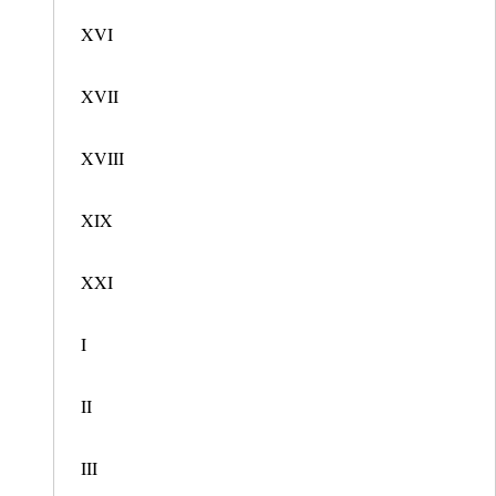
XVI
XVII
XVIII
XIX
XXI
I
II
III