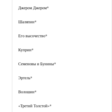
Джером Джером*
Шаляпин*
Его высочество*
Куприн*
Семеновы и Бунины*
Эртель*
Волошин*
«Третий Толстой»*