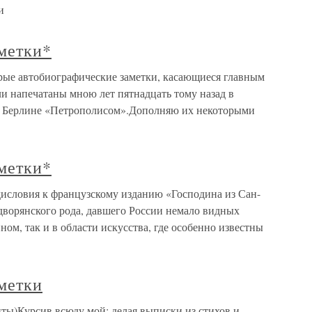
и
метки*
рые автобиографические заметки, касающиеся главным
и напечатаны мною лет пятнадцать тому назад в
в Берлине «Петрополисом».Дополняю их некоторыми
метки*
исловия к французскому изданию «Господина из Сан-
дворянского рода, давшего России немало видных
ном, так и в области искусства, где особенно известны
метки
ты)Курсив всюду мой; делая выписки из стихов и