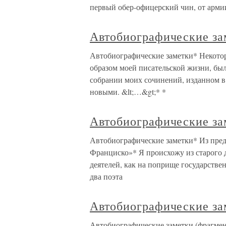
первый обер-офицерский чин, от арми
Автобиографические за
Автобиографические заметки* Некото
образом моей писательской жизни, был
собрании моих сочинений, изданном 
новыми. &lt;…&gt;* *
Автобиографические за
Автобиографические заметки* Из пред
Франциско»* Я происхожу из старого 
деятелей, как на поприще государствен
два поэта
Автобиографические за
Автобиографические заметки (фрагмен