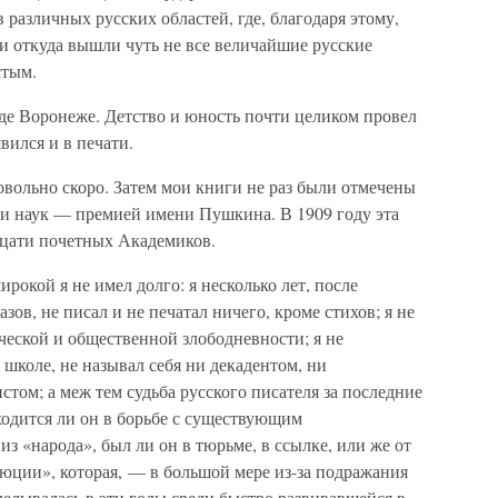
в различных русских областей, где, благодаря этому,
и откуда вышли чуть не все величайшие русские
стым.
роде Воронеже. Детство и юность почти целиком провел
вился и в печати.
вольно скоро. Затем мои книги не раз были отмечены
и наук — премией имени Пушкина. В 1909 году эта
дцати почетных Академиков.
рокой я не имел долго: я несколько лет, после
зов, не писал и не печатал ничего, кроме стихов; я не
ческой и общественной злободневности; я не
школе, не называл себя ни декадентом, ни
стом; а меж тем судьба русского писателя за последние
аходится ли он в борьбе с существующим
з «народа», был ли он в тюрьме, в ссылке, или же от
люции», которая, — в большой мере из-за подражания
елывалась в эти годы среди быстро развивавшейся в