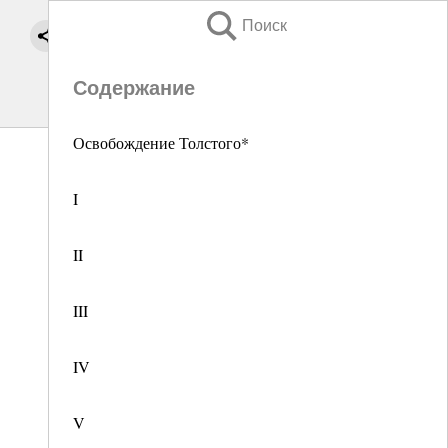
Поиск
Содержание
Освобождение Толстого*
I
II
III
IV
V