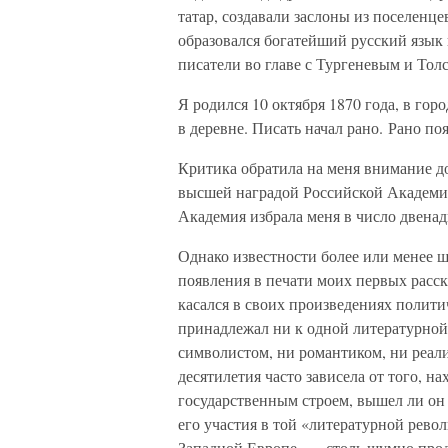
татар, создавали заслоны из поселенце
образовался богатейший русский язык 
писатели во главе с Тургеневым и Тол
Я родился 10 октября 1870 года, в го
в деревне. Писать начал рано. Рано поя
Критика обратила на меня внимание до
высшей наградой Российской Академи
Академия избрала меня в число двена
Однако известности более или менее ши
появления в печати моих первых расска
касался в своих произведениях полити
принадлежал ни к одной литературной 
символистом, ни романтиком, ни реали
десятилетия часто зависела от того, н
государственным строем, вышел ли он и
его участия в той «литературной рево
Западной Европе, — столь шумно прод