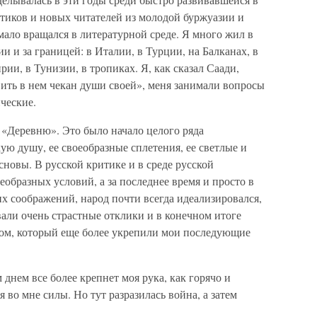
тиков и новых читателей из молодой буржуазии и
 мало вращался в литературной среде. Я много жил в
и и за границей: в Италии, в Турции, на Балканах, в
рии, в Тунизии, в тропиках. Я, как сказал Саади,
вить в нем чекан души своей», меня занимали вопросы
ческие.
л «Деревню». Это было начало целого ряда
ую душу, ее своеобразные сплетения, ее светлые и
сновы. В русской критике и в среде русской
еобразных условий, а за последнее время и просто в
х соображений, народ почти всегда идеализировался,
али очень страстные отклики и в конечном итоге
ехом, который еще более укрепили мои последующие
 днем все более крепнет моя рука, как горячо и
во мне силы. Но тут разразилась война, а затем