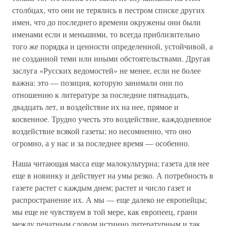
столбцах, что они не терялись в пестром списке других
имен, что до последнего времени окружены они были
именами если и меньшими, то всегда приблизительно
того же порядка и ценности определенной, устойчивой, а
не созданной теми или иными обстоятельствами. Другая
заслуга «Русских ведомостей» не менее, если не более
важна: это — позиция, которую занимали они по
отношению к литературе за последние пятнадцать,
двадцать лет, и воздействие их на нее, прямое и
косвенное. Трудно учесть это воздействие, каждодневное
воздействие всякой газеты; но несомненно, что оно
огромно, а у нас и за последнее время — особенно.
Наша читающая масса еще малокультурна; газета для нее
еще в новинку и действует на умы резко. А потребность в
газете растет с каждым днем; растет и число газет и
распространение их. А мы — еще далеко не европейцы;
мы еще не чувствуем в той мере, как европеец, грани
между печатным словом истинно литературным и так