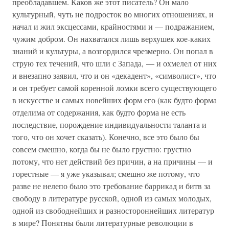
преобладавшем. Каков же этот писатель? Он мало
культурный, чуть не подросток во многих отношениях, и
начал и жил эксцессами, крайностями и — подражанием,
чужим добром. Он нахватался лишь верхушек кое-каких
знаний и культуры, а возгордился чрезмерно. Он попал в
струю тех течений, что шли с Запада, — и охмелел от них
и внезапно заявил, что и он «декадент», «символист», что
и он требует самой коренной ломки всего существующего
в искусстве и самых новейших форм его (как будто форма
отделима от содержания, как будто форма не есть
последствие, порождение индивидуальности таланта и
того, что он хочет сказать). Конечно, все это было бы
совсем смешно, когда бы не было грустно: грустно
потому, что нет действий без причин, а на причины — и
горестные — я уже указывал; смешно же потому, что
разве не нелепо было это требование баррикад и битв за
свободу в литературе русской, одной из самых молодых,
одной из свободнейших и разностороннейших литератур
в мире? Понятны были литературные революции в