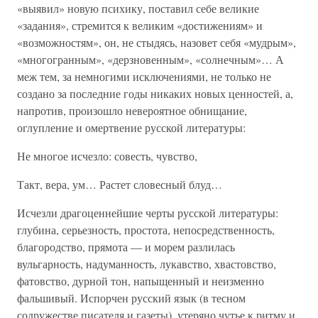
«выявил» новую психику, поставил себе великие
«задания», стремится к великим «достижениям» и
«возможностям», он, не стыдясь, назовет себя «мудрым»,
«многогранным», «дерзновенным», «солнечным»… А
меж тем, за немногими исключениями, не только не
создано за последние годы никаких новых ценностей, а,
напротив, произошло невероятное обнищание,
оглупление и омертвение русской литературы:
Не многое исчезло: совесть, чувство,
Такт, вера, ум… Растет словесный блуд…
Исчезли драгоценнейшие черты русской литературы:
глубина, серьезность, простота, непосредственность,
благородство, прямота — и морем разлилась
вульгарность, надуманность, лукавство, хвастовство,
фатовство, дурной тон, напыщенный и неизменно
фальшивый. Испорчен русский язык (в тесном
содружестве писателя и газеты), утеряно чутье к ритму и