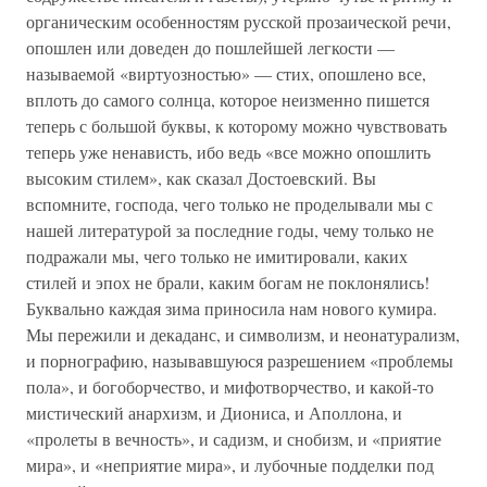
органическим особенностям русской прозаической речи,
опошлен или доведен до пошлейшей легкости —
называемой «виртуозностью» — стих, опошлено все,
вплоть до самого солнца, которое неизменно пишется
теперь с большой буквы, к которому можно чувствовать
теперь уже ненависть, ибо ведь «все можно опошлить
высоким стилем», как сказал Достоевский. Вы
вспомните, господа, чего только не проделывали мы с
нашей литературой за последние годы, чему только не
подражали мы, чего только не имитировали, каких
стилей и эпох не брали, каким богам не поклонялись!
Буквально каждая зима приносила нам нового кумира.
Мы пережили и декаданс, и символизм, и неонатурализм,
и порнографию, называвшуюся разрешением «проблемы
пола», и богоборчество, и мифотворчество, и какой-то
мистический анархизм, и Диониса, и Аполлона, и
«пролеты в вечность», и садизм, и снобизм, и «приятие
мира», и «неприятие мира», и лубочные подделки под