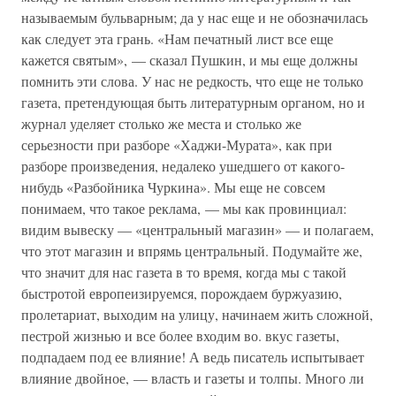
называемым бульварным; да у нас еще и не обозначилась
как следует эта грань. «Нам печатный лист все еще
кажется святым», — сказал Пушкин, и мы еще должны
помнить эти слова. У нас не редкость, что еще не только
газета, претендующая быть литературным органом, но и
журнал уделяет столько же места и столько же
серьезности при разборе «Хаджи-Мурата», как при
разборе произведения, недалеко ушедшего от какого-
нибудь «Разбойника Чуркина». Мы еще не совсем
понимаем, что такое реклама, — мы как провинциал:
видим вывеску — «центральный магазин» — и полагаем,
что этот магазин и впрямь центральный. Подумайте же,
что значит для нас газета в то время, когда мы с такой
быстротой европеизируемся, порождаем буржуазию,
пролетариат, выходим на улицу, начинаем жить сложной,
пестрой жизнью и все более входим во. вкус газеты,
подпадаем под ее влияние! А ведь писатель испытывает
влияние двойное, — власть и газеты и толпы. Много ли