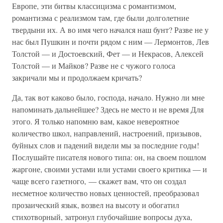
Европе, эти битвы классицизма с романтизмом,
романтизма с реализмом там, где были долголетние
твердыни их. А во имя чего начался наш бунт? Разве не у
нас был Пушкин и почти рядом с ним — Лермонтов, Лев
Толстой — и Достоевский, Фет — и Некрасов, Алексей
Толстой — и Майков? Разве не с чужого голоса
закричали мы и продолжаем кричать?
Да, так вот каково было, господа, начало. Нужно ли мне
напоминать дальнейшее? Здесь не место и не время Для
этого. Я только напомню вам, какое невероятное
количество школ, направлений, настроений, призывов,
буйных слов и падений видели мы за последние годы!
Послушайте писателя нового типа: он, на своем пошлом
жаргоне, своими устами или устами своего критика — и
чаще всего газетного, — скажет вам, что он создал
несметное количество новых ценностей, преобразовал
прозаический язык, возвел на высоту и обогатил
стихотворный, затронул глубочайшие вопросы духа,