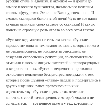
русский стиль, и адамизм, и акмеизм — и дошли до
самого плоского хулиганства, называемого нелепым
словом «футуризм». Это ли не Вальпургиева ночь! И
сколько скандалов было в этой ночи! Чуть не все наши
кумиры начинали свою карьеру со скандала! И какую
поистине огромную роль играла во всем этом газета!
«Русские ведомости» не есть эта газета. «Русские
ведомости» одна из тех немногих газет, которые никого
не рекламировали, не гонялись за сенсацией, не
создавали скороспелых репутаций, со спокойствием
отмечали плюсы и минусы писателей и перворазрядных
и второстепенных. «Русские ведомости» проявляли
отношение неизменно беспристрастное даже и к тем,
которые после шумной «славы» падали и подвергались в
других изданиях, ранее превозносивших их,
издевательству. «Русские ведомости» отмечали, —
конечно, с своей точки зрения, с которой можно и не
соглашаться, — все ценное даже и у тех, которые по