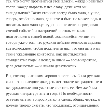
тех, что могут противиться этой власти, жажде нравиться
толпе, жажде вырвать у нее славу, даже хотя бы
скандальную? Таких стойких всегда было мало, а у нас,
теперь, особенно мало, да иначе и быть не может: ведь и
писатель наш мало культурен, он не менее нервирован
сменой событий и настроений и столь же мало
подготовлен к нашей новой, ломающейся, жизни, не
говоря уже о том, что русская действительность сделала
все возможное, чтобы искалечить нас, что она дала нам
такие ужасающие контрасты, как шестидесятые,
семидесятые годы, а вслед за ними — восьмидесятые,
дала девяностые — и начало девятисотых!
Вы, господа, слишком хорошо знаете, чем была русская
жизнь за последние двадцать лет, знаете все радостные и
все уродливые или ужасные явления, ее. Чем же была
русская литература за эти годы? По необходимости
отвечая на этот вопрос кратко, в самых общих чертах, я
должен твердо сказать, что уродливых, отрицательных