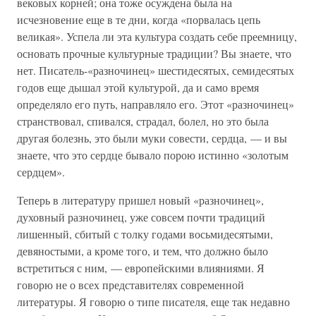
вековых корней; она тоже осуждена была на
исчезновение еще в те дни, когда «порвалась цепь
великая». Успела ли эта культура создать себе преемницу,
основать прочные культурные традиции? Вы знаете, что
нет. Писатель-«разночинец» шестидесятых, семидесятых
годов еще дышал этой культурой, да и само время
определяло его путь, направляло его. Этот «разночинец»
странствовал, спивался, страдал, болел, но это была
другая болезнь, это были муки совести, сердца, — и вы
знаете, что это сердце бывало порою истинно «золотым
сердцем».
Теперь в литературу пришел новый «разночинец»,
духовный разночинец, уже совсем почти традиций
лишенный, сбитый с толку годами восьмидесятыми,
девяностыми, а кроме того, и тем, что должно было
встретиться с ним, — европейскими влияниями. Я
говорю не о всех представителях современной
литературы. Я говорю о типе писателя, еще так недавно