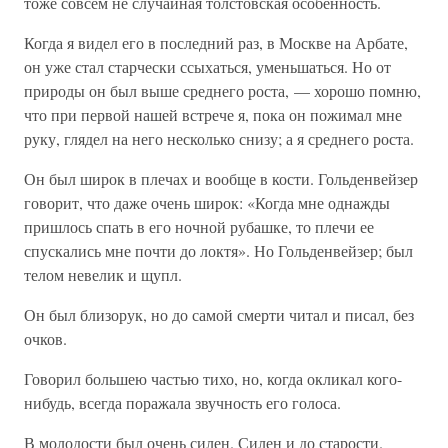
тоже совсем не случайная толстовская особенность.
Когда я видел его в последний раз, в Москве на Арбате,
он уже стал старчески ссыхаться, уменьшаться. Но от
природы он был выше среднего роста, — хорошо помню,
что при первой нашей встрече я, пока он пожимал мне
руку, глядел на него несколько снизу; а я среднего роста.
Он был широк в плечах и вообще в кости. Гольденвейзер
говорит, что даже очень широк: «Когда мне однажды
пришлось спать в его ночной рубашке, то плечи ее
спускались мне почти до локтя». Но Гольденвейзер; был
телом невелик и щупл.
Он был близорук, но до самой смерти читал и писал, без
очков.
Говорил большею частью тихо, но, когда окликал кого-
нибудь, всегда поражала звучность его голоса.
В молодости был очень силен. Силен и до старости.