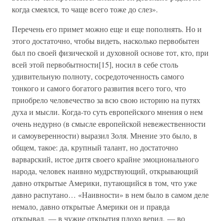
когда смеялся, то чаще всего тоже до слез».
Перечень его примет можно еще и еще пополнять. Но и
этого достаточно, чтобы видеть, насколько первобытен
был по своей физической и духовной основе тот, кто, при
всей этой первобытности[15], носил в себе столь
удивительную полноту, сосредоточенность самого
тонкого и самого богатого развития всего того, что
приобрело человечество за всю свою историю на путях
духа и мысли. Когда-то суть европейского мнения о нем
очень недурно (в смысле европейской невежественности
и самоуверенности) выразил Золя. Мнение это было, в
общем, такое: да, крупный талант, но достаточно
варварский, истое дитя своего крайне эмоционального
народа, человек наивно мудрствующий, открывающий
давно открытые Америки, путающийся в том, что уже
давно распутано… «Наивности» в нем было в самом деле
немало, давно открытые Америки он и правда
открывал, — в чужие открытия плохо верил, — во