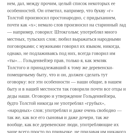
нем, дал, между прочим, целый список некоторых ее
особенностей. Он отметил, например, что букву «г»
Толстой произносил простонародно, с придыханием,
почти как «х»; немало слов произносил на старинный лад
— например, говорил: Штокгольм; употреблял много
местных, тульских слов; любил выражаться народными
поговорками; с мужиками говорил их языком, никогда,
однако, не подлаживаясь под них, всегда говорил им
«ты»… Гольденвейзер прав, только я, как земляк
Толстого и принадлежавший к тому же деревенски-
помещичьему быту, что и он, должен сделать тут
оговорку: все эти особенности — наши общие, в нашем
быту и в нашей местности так говорили почти все отцы и
деды наши. Оговорю и утверждение Гольденвейзера,
будто Толстой никогда не употреблял «грубых»,
«народных» слов; употреблял и даже очень свободно —
так же, как все его сыновья и даже дочери, так же
вообще, как все деревенские люди, употребляющие их
чаще всего просто по привычке, не придавая им никакого