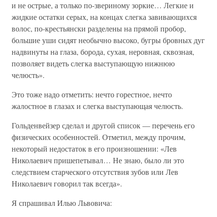
и не острые, а только по-звериному зоркие… Легкие и
жидкие остатки серых, на концах слегка завивающихся
волос, по-крестьянски разделены на прямой пробор,
большие уши сидят необычно высоко, бугры бровных дуг
надвинуты на глаза, борода, сухая, неровная, сквозная,
позволяет видеть слегка выступающую нижнюю
челюсть».
Это тоже надо отметить: нечто горестное, нечто
жалостное в глазах и слегка выступающая челюсть.
Гольденвейзер сделал и другой список — перечень его
физических особенностей. Отметил, между прочим,
некоторый недостаток в его произношении: «Лев
Николаевич пришепетывал… Не знаю, было ли это
следствием старческого отсутствия зубов или Лев
Николаевич говорил так всегда».
Я спрашивал Илью Львовича: