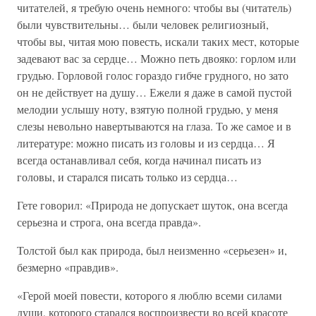
читателей, я требую очень немного: чтобы вы (читатель)
были чувствительны… были человек религиозный,
чтобы вы, читая мою повесть, искали таких мест, которые
задевают вас за сердце… Можно петь двояко: горлом или
грудью. Горловой голос гораздо гибче грудного, но зато
он не действует на душу… Ежели я даже в самой пустой
мелодии услышу ноту, взятую полной грудью, у меня
слезы невольно навертываются на глаза. То же самое и в
литературе: можно писать из головы и из сердца… Я
всегда останавливал себя, когда начинал писать из
головы, и старался писать только из сердца…
Гете говорил: «Природа не допускает шуток, она всегда
серьезна и строга, она всегда правда».
Толстой был как природа, был неизменно «серьезен» и,
безмерно «правдив».
«Герой моей повести, которого я люблю всеми силами
души, которого старался воспроизвести во всей красоте