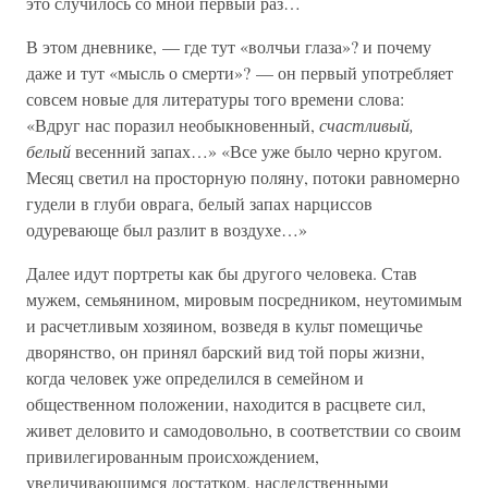
это случилось со мной первый раз…
В этом дневнике, — где тут «волчьи глаза»? и почему
даже и тут «мысль о смерти»? — он первый употребляет
совсем новые для литературы того времени слова:
«Вдруг нас поразил необыкновенный,
счастливый,
белый
весенний запах…» «Все уже было черно кругом.
Месяц светил на просторную поляну, потоки равномерно
гудели в глуби оврага, белый запах нарциссов
одуревающе был разлит в воздухе…»
Далее идут портреты как бы другого человека. Став
мужем, семьянином, мировым посредником, неутомимым
и расчетливым хозяином, возведя в культ помещичье
дворянство, он принял барский вид той поры жизни,
когда человек уже определился в семейном и
общественном положении, находится в расцвете сил,
живет деловито и самодовольно, в соответствии со своим
привилегированным происхождением,
увеличивающимся достатком, наследственными