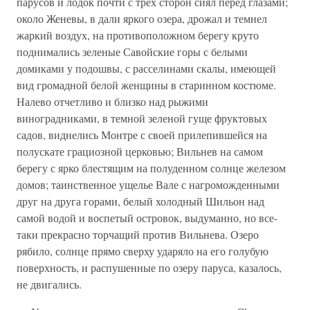
парусов и лодок почти с трех сторон сиял перед глазами;
около Женевы, в дали яркого озера, дрожал и темнел
жаркий воздух, на противоположном берегу круто
поднимались зеленые Савойские горы с белыми
домиками у подошвы, с расселинами скалы, имеющей
вид громадной белой женщины в старинном костюме.
Налево отчетливо и близко над рыжими
виноградниками, в темной зеленой гуще фруктовых
садов, виднелись Монтре с своей прилепившейся на
полускате грациозной церковью; Вильнев на самом
берегу с ярко блестящим на полуденном солнце железом
домов; таинственное ущелье Вале с нагроможденными
друг на друга горами, белый холодный Шильон над
самой водой и воспетый островок, выдуманно, но все-
таки прекрасно торчащий против Вильнева. Озеро
рябило, солнце прямо сверху ударяло на его голубую
поверхность, и распушенные по озеру паруса, казалось,
не двигались.