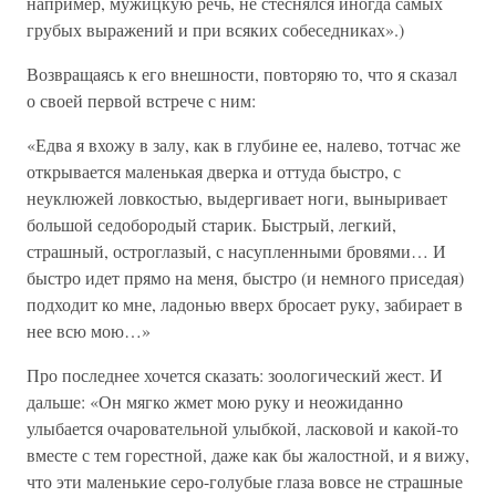
например, мужицкую речь, не стеснялся иногда самых
грубых выражений и при всяких собеседниках».)
Возвращаясь к его внешности, повторяю то, что я сказал
о своей первой встрече с ним:
«Едва я вхожу в залу, как в глубине ее, налево, тотчас же
открывается маленькая дверка и оттуда быстро, с
неуклюжей ловкостью, выдергивает ноги, выныривает
большой седобородый старик. Быстрый, легкий,
страшный, остроглазый, с насупленными бровями… И
быстро идет прямо на меня, быстро (и немного приседая)
подходит ко мне, ладонью вверх бросает руку, забирает в
нее всю мою…»
Про последнее хочется сказать: зоологический жест. И
дальше: «Он мягко жмет мою руку и неожиданно
улыбается очаровательной улыбкой, ласковой и какой-то
вместе с тем горестной, даже как бы жалостной, и я вижу,
что эти маленькие серо-голубые глаза вовсе не страшные