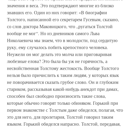
значения и веса. Это подтверждают многие из близко
знавших его. Один из них говорит: «В биографии
Толстого, написанной его секретарем Гусевым, сказано,
со слов доктора Маковицкого, что „ругаться Толстой
вообще не мог“. Но из дневников самого Льва
Николаевича мы знаем, что в молодости, под сердитую
руку, ему случалось побить крепостного человека.
Неужели он мог делать это молча или приговаривая
любезные елова? Это была бы уж не горячность, а
несвойственная Толстому жестокость. Вообще Толстого
нельзя было причислить к таким людям, у которых язык
не поворачивается сказать грубое слово. Он и глубоким
стариком, рассказывая какой-нибудь анекдот при дамах,
способен был свободно произносить такие слова,
которые обычно говорят только обиняком. Горький при
первом знакомстве с Толстым даже обиделся, полагая, что
это для него, для пролетария, Толстой говорил таким
языком. Горький обиделся напрасно. Толстой, передавая,