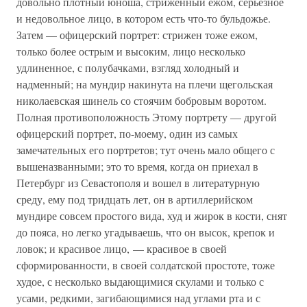
довольно плотный юноша, стриженный ежом, серьезное
и недовольное лицо, в котором есть что-то бульдожье.
Затем — офицерский портрет: стрижен тоже ежом,
только более острым и высоким, лицо несколько
удлиненное, с полубачками, взгляд холодный и
надменный; на мундир накинута на плечи щегольская
николаевская шинель со стоячим бобровым воротом.
Полная противоположность Этому портрету — другой
офицерский портрет, по-моему, один из самых
замечательных его портретов; тут очень мало общего с
вышеназванными; это то время, когда он приехал в
Петербург из Севастополя и вошел в литературную
среду, ему под тридцать лет, он в артиллерийском
мундире совсем простого вида, худ и жирок в кости, снят
до пояса, но легко угадываешь, что он высок, крепок и
ловок; и красивое лицо, — красивое в своей
сформированности, в своей солдатской простоте, тоже
худое, с несколько выдающимися скулами и только с
усами, редкими, загибающимися над углами рта и с