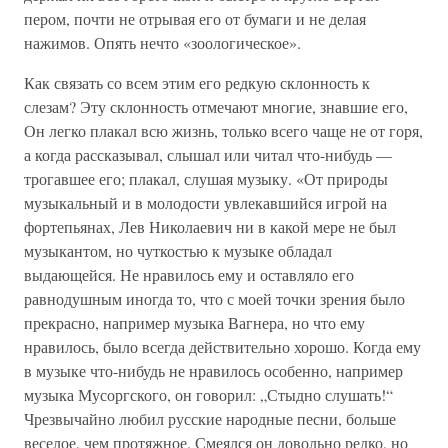
пером, почти не отрывая его от бумаги и не делая
нажимов. Опять нечто «зоологическое».
Как связать со всем этим его редкую склонность к
слезам? Эту склонность отмечают многие, знавшие его,
Он легко плакал всю жизнь, только всего чаще не от горя,
а когда рассказывал, слышал или читал что-нибудь —
трогавшее его; плакал, слушая музыку. «От природы
музыкальный и в молодости увлекавшийся игрой на
фортепьянах, Лев Николаевич ни в какой мере не был
музыкантом, но чуткостью к музыке обладал
выдающейся. Не нравилось ему и оставляло его
равнодушным иногда то, что с моей точки зрения было
прекрасно, например музыка Вагнера, но что ему
нравилось, было всегда действительно хорошо. Когда ему
в музыке что-нибудь не нравилось особенно, например
музыка Мусоргского, он говорил: „Стыдно слушать!“
Чрезвычайно любил русские народные песни, больше
веселое, чем протяжное. Смеялся он довольно редко, но