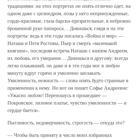
традициями: на этих портретах он опять отлично одет, на
одном даже с цилиндром, позы у него непринужденные,
гордо-красивые, глаза барски-презрительные, в небрежно
брошенной руке папироса… Дивишься, глядя и на эти
портреты: ведь в эти годы писалась «Война и мир» —
Наташа и Петя Ростовы, Пьер и смерть «маленькой
княгини», последняя встреча Наташи с князем Андреем,
их любовь, его умирание… Дивишься и другому: всегда
легко плакавший, он даже и в эти годы мог в любую
минуту вдруг горячо и умиленно заплакать.
Умиленность, нежность — слова опять будто странные в
применении к нему. Но вот он пишет Софье Андреевне:
«Ужасно люблю! Переношусь в прошедшее —
Покровское, лиловое платье, чувство умиленности — и
сердце бьется».
Пытливость, недоверчивость, строгость — откуда это?
— Чтобы быть приняту в число моих избранных