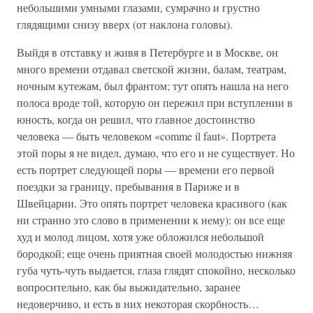
небольшими умными глазами, сумрачно и грустно
глядящими снизу вверх (от наклона головы).
Выйдя в отставку и живя в Петербурге и в Москве, он
много времени отдавал светской жизни, балам, театрам,
ночным кутежам, был франтом; тут опять нашла на него
полоса вроде той, которую он пережил при вступлении в
юность, когда он решил, что главное достоинство
человека — быть человеком «comme il faut». Портрета
этой поры я не видел, думаю, что его и не существует. Но
есть портрет следующей поры — времени его первой
поездки за границу, пребывания в Париже и в
Швейцарии. Это опять портрет человека красивого (как
ни странно это слово в применении к нему): он все еще
худ и молод лицом, хотя уже обложился небольшой
бородкой; еще очень приятная своей молодостью нижняя
губа чуть-чуть выдается, глаза глядят спокойно, несколько
вопросительно, как бы выжидательно, заранее
недоверчиво, и есть в них некоторая скорбность…