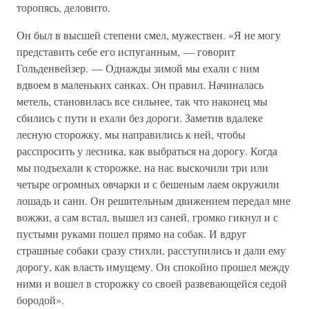
торопясь, деловито.
Он был в высшей степени смел, мужествен. «Я не могу
представить себе его испуганным, — говорит
Гольденвейзер. — Однажды зимой мы ехали с ним
вдвоем в маленьких санках. Он правил. Начиналась
метель, становилась все сильнее, так что наконец мы
сбились с пути и ехали без дороги. Заметив вдалеке
лесную сторожку, мы направились к ней, чтобы
расспросить у лесника, как выбраться на дорогу. Когда
мы подъехали к сторожке, на нас выскочили три или
четыре огромных овчарки и с бешеным лаем окружили
лошадь и сани. Он решительным движением передал мне
вожжи, а сам встал, вышел из саней, громко гикнул и с
пустыми руками пошел прямо на собак. И вдруг
страшные собаки сразу стихли, расступились и дали ему
дорогу, как власть имущему. Он спокойно прошел между
ними и вошел в сторожку со своей развевающейся седой
бородой».