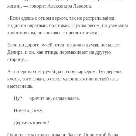
жизни, — говорит Александра Львовна.
«Если едешь с отцом верхом, так не растрепывайся!
Ездил он оврагами, болотами, глухим лесом, по узеньким
тропиночкам, не считаясь с препятствиями…
Если по дороге ручей, отец, не долго думая, посылает
Делира, и он, как птица, перемахивает на другую
сторону…
А то перемахнет ручей да в гору карьером. Тут деревья,
кусты, того гляди, о ствол ударишься или веткой глаз
выстегнешь.
— Ну? — кричит он, оглядываясь.
— Ничего, сижу.
— Держись крепче!
Один раз мы ехали с ним по Засеке. Подо мной была