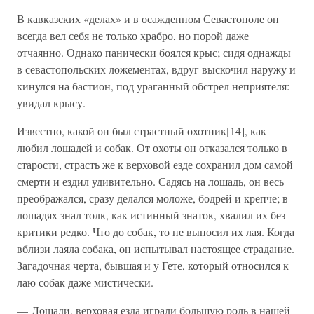
В кавказских «делах» и в осажденном Севастополе он
всегда вел себя не только храбро, но порой даже
отчаянно. Однако панически боялся крыс; сидя однажды
в севастопольских ложементах, вдруг выскочил наружу и
кинулся на бастион, под ураганный обстрел неприятеля:
увидал крысу.
Известно, какой он был страстный охотник[14], как
любил лошадей и собак. От охоты он отказался только в
старости, страсть же к верховой езде сохранил дом самой
смерти и ездил удивительно. Садясь на лошадь, он весь
преображался, сразу делался моложе, бодрей и крепче; в
лошадях знал толк, как истинный знаток, хвалил их без
критики редко. Что до собак, то не выносил их лая. Когда
вблизи лаяла собака, он испытывал настоящее страдание.
Загадочная черта, бывшая и у Гете, который относился к
лаю собак даже мистически.
— Лошади, верховая езда играли большую роль в нашей