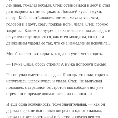
ленивая, тяжелая кобыла. Отец остановился в лесу и стал
разговаривать с пильщиками. Лошадей кусали мухи,
овода. Кобыла отбивалась ногами, махала хвостом,
головой и вдруг, сразу поджав ноги, легла. Отец громко
закричал. Каким-то чудом я выкатилась из-под лошади, и
не успела еще подняться, как отец молодым, сильным
движением ударил ее так, что она немедленно вскочила…
Мне было лет пятнадцать, когда он учил меня ездить.
— Ну-ка Саша, брось стремя! А ну-ка попробуй рысью!
Раз он упал вместе с лошадью. Лошадь, степная, горячая,
испугалась, шарахнулась и упала. Отец, не выпуская
поводьев, с страшной быстротой высвободил ногу из
стремени и прежде лошади вскочил на ноги…»
И еще одна особенность, тоже значительная, — как он
держал перо: не выставлял вперед ни одного пальца,
держал их все горсточкой и быстро и кругло вертел