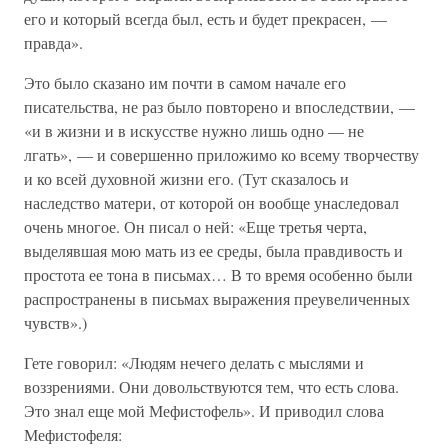
его и который всегда был, есть и будет прекрасен, —
правда».
Это было сказано им почти в самом начале его
писательства, не раз было повторено и впоследствии, —
«и в жизни и в искусстве нужно лишь одно — не
лгать», — и совершенно приложимо ко всему творчеству
и ко всей духовной жизни его. (Тут сказалось и
наследство матери, от которой он вообще унаследовал
очень многое. Он писал о ней: «Еще третья черта,
выделявшая мою мать из ее среды, была правдивость и
простота ее тона в письмах… В то время особенно были
распространены в письмах выражения преувеличенных
чувств».)
Гете говорил: «Людям нечего делать с мыслями и
воззрениями. Они довольствуются тем, что есть слова.
Это знал еще мой Мефистофель». И приводил слова
Мефистофеля: