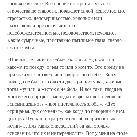
ласковое веселье. Все прочие портреты, чуть не с
отрочества до старости, поражают силой, серьезностью,
строгостью, недоверчивостью, холодной или
вызывающей презрительностью,
недоброжелательностью, недовольством, печалью…
Какие сумрачные, пристально-пытливые глаза, твердо
сжатые зубы!
«Проницательность злобы», сказал он однажды по
какому-то поводу, о чем-то или о ком-то. Это к нему не
приложимо. Справедливо говорил он о себе: «Зол я
никогда не был; на совести два, три поступка, которые
тогда мучили; а жесток я не был». И все-таки, глядя на
многие его портреты молодых и зрелых лет, невольно
вспоминаешь эту «проницательность злобы». «Дух
отрицанья, дух сомненья», как когда-то говорили о нем,
цитируя Пушкина, «разрушитель общепризнанных
истин»… Для таких определений он дал столько
оснований, что их и не перечислить. Вот у меня на столе