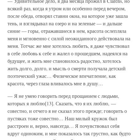
— Удивительное дело, я два месяца прожил в Clarens, но
всякий раз, когда я утром или особенно перед вечером,
после обеда, отворял ставни окна, на которое уже зашла
тень, и взглядывал на озеро и на зеленые — и дальше
синие — горы, отражавшиеся в нем, красота ослепляла
меня и мгновенно с силой неожиданного действовала на
меня. Тотчас же мне хотелось любить, я даже чувствовал
в себе любовь к себе и жалел о прошедшем, надеялся на
будущее, и жить мне становилось радостно, хотелось
жить долго, долго, и мысль о смерти получала детский
поэтический ужас… Физическое впечатление, как
красота, через глаза вливалось мне в душу…
— Я не умею говорить перед прощанием с людьми,
которых я люблю[13]. Сказать, что я их люблю, —
совестно, и отчего я не сказал этого прежде; говорить о
пустяках тоже совестно… Наш милый кружок был
расстроен и, верно, навсегда… Я почувствовал себя
вдруг одиноким, и мне показалось так грустно, как будто