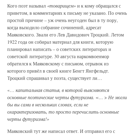
Кого поэт называл
«товарищем»
и к кому обращался с
приветом, в комментариях к письму не указано. По очень
простой причине – уж очень неугоден был в ту пору,
когда выходило собрание сочинений, адресат
Маяковского. Звали его Лев Давидович Троцкий. Летом
1922 года он собирал материал для книги, которую
планировал написать – о советских литераторах и
советской литературе. 30 августа наркомвоенмор
обратился к Маяковскому с письмом, отрывок из
которого привёл в своей книге Бенгт Янгфельдт.
Троцкий спрашивал у поэта, существует ли…
«…
капитальная статья, в которой выясняются
основные поэтические черты футуризма. <…
>
Не могли
бы вы сами в нескольких словах, если не
охарактеризовать, то просто перечислить основные
черты футуризма!»
Маяковский тут же написал ответ. И отправил его с