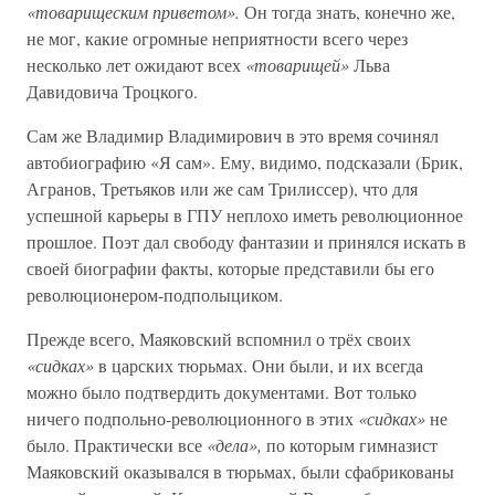
«товарищеским приветом».
Он тогда знать, конечно же,
не мог, какие огромные неприятности всего через
несколько лет ожидают всех
«товарищей»
Льва
Давидовича Троцкого.
Сам же Владимир Владимирович в это время сочинял
автобиографию «Я сам». Ему, видимо, подсказали (Брик,
Агранов, Третьяков или же сам Трилиссер), что для
успешной карьеры в ГПУ неплохо иметь революционное
прошлое. Поэт дал свободу фантазии и принялся искать в
своей биографии факты, которые представили бы его
революционером-подполыциком.
Прежде всего, Маяковский вспомнил о трёх своих
«сидках»
в царских тюрьмах. Они были, и их всегда
можно было подтвердить документами. Вот только
ничего подпольно-революционного в этих
«сидках»
не
было. Практически все
«дела»,
по которым гимназист
Маяковский оказывался в тюрьмах, были сфабрикованы