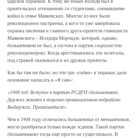
царской охранкой. К тому же юный Володя был в
приятельских отношениях со студентами, снимавшими
койки в семье Маяковских. Многие из них были
революционно настроены, а кого-то уже завербовала
охранка (включая и главного друга-приятеля гимназиста
Маяковского – Исидора Морчадзе, который, однако,
большевиком не был, а состоял в партии социалистов-
революционеров). Когда арестовывались эти нелегалы,
под стражей оказывался и их дружок-приятель.
Как бы там ни было, но эти три
«сидки»
в тюрьмах дали
основание написать в «Я сам»:
«1908 год. Вступил в партию РСДРП (большевиков).
Держал экзамен в торгово-промышленном подрайоне.
Выдержал. Пропагандист».
Чем в 1908 году отличались большевики от меньшевиков,
могли разобраться только вожди эсдеков. Такой партии
(большевиков) тогда ещё просто не существовало. В