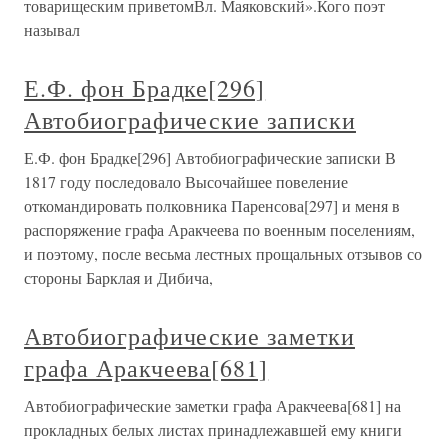
товарищеским приветомВл. Маяковский».Кого поэт
называл
Е.Ф. фон Брадке[296]
Автобиографические записки
Е.Ф. фон Брадке[296] Автобиографические записки В
1817 году последовало Высочайшее повеление
откомандировать полковника Паренсова[297] и меня в
распоряжение графа Аракчеева по военным поселениям,
и поэтому, после весьма лестных прощальных отзывов со
стороны Барклая и Дибича,
Автобиографические заметки
графа Аракчеева[681]
Автобиографические заметки графа Аракчеева[681] на
прокладных белых листах принадлежавшей ему книги