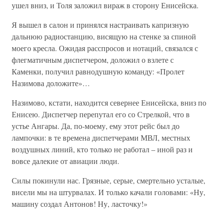
ушел вниз, и Толя заложил вираж в сторону Енисейска.
Я вышел в салон и принялся настраивать капризную
дальнюю радиостанцию, висящую на стенке за спиной
моего кресла. Ожидая расспросов и нотаций, связался с
флегматичным диспетчером, доложил о взлете с
Каменки, получил равнодушную команду: «Пролет
Назимова доложите»…
Назимово, кстати, находится севернее Енисейска, вниз по
Енисею. Диспетчер перепутал его со Стрелкой, что в
устье Ангары. Да, по-моему, ему этот рейс был до
лампочки: в те времена диспетчерами МВЛ, местных
воздушных линий, кто только не работал – иной раз и
вовсе далекие от авиации люди.
Силы покинули нас. Грязные, серые, смертельно усталые,
висели мы на штурвалах. И только качали головами: «Ну,
машину создал Антонов! Ну, ласточку!»