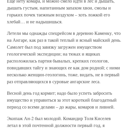
Еще нету комара, и можно смело идти в лес и дышать,
дышать густым, напитанным запахом хвои, смолы и
горьких почек таежным воздухом – хоть ложкой его
хлебай… и не надышишься.
Летели мы однажды спецрейсом в деревню Каменку, что
на Ангаре, как раз в такой теплый и ясный майский день.
Самолет был под завязку загружен имуществом
геологической экспедиции; на тюках и ящиках
расположилась партия бывалых, крепких геологов,
повидавших тайгу и знающих ее как дом родной; с ними
несколько женщин-геологинь, тоже, видать, не в первый
раз отправляющихся в суровые ангарские леса.
Весной день год кормит; надо было успеть забросить
имущество и управиться за этот короткий благодатный
период со всеми делами – до жары, комаров и ливней.
Экипаж Ан-2 был молодой. Командир Толя Киселев
летал в этой почтенной должности первый год, я