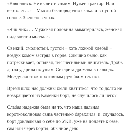
«Вляпались. Не вылезти самим. Нужен трактор. Или
вертолет…» – Мысли беспорядочно скакали в пустой
голове. Звенело в ушах.
«Чик-чик»… Мужская половина выматерилась, женская
подавленно молчала.
Свежий, смолистый, густой – хоть ложкой хлебай –
воздух комом застрял в горле. Слышно было, как
потрескивает, остывая, тысячесильный двигатель. Дробь
дятла ударила по ушам. Сигарета дрожала в пальцах.
Между лопаток противным ручейком тек пот.
Время шло; нас должны были хватиться: что-то долго не
возвращается из Каменки борт, не случилось ли чего?
Слабая надежда была на то, что наша дальняя
коротковолновая связь частенько барахлила, и, случалось,
борт докладывал о себе по УКВ, уже на подлете к базе,
сам или через борты, обычное дело.