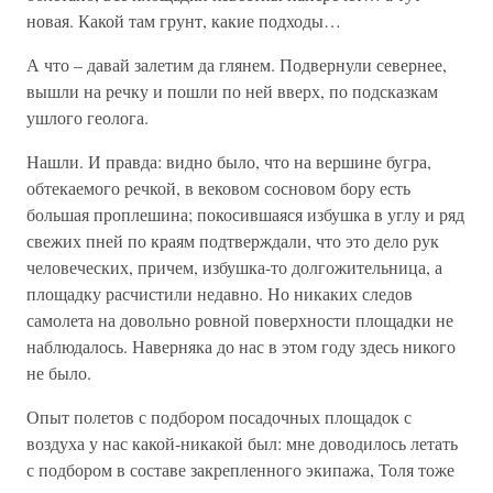
новая. Какой там грунт, какие подходы…
А что – давай залетим да глянем. Подвернули севернее,
вышли на речку и пошли по ней вверх, по подсказкам
ушлого геолога.
Нашли. И правда: видно было, что на вершине бугра,
обтекаемого речкой, в вековом сосновом бору есть
большая проплешина; покосившаяся избушка в углу и ряд
свежих пней по краям подтверждали, что это дело рук
человеческих, причем, избушка-то долгожительница, а
площадку расчистили недавно. Но никаких следов
самолета на довольно ровной поверхности площадки не
наблюдалось. Наверняка до нас в этом году здесь никого
не было.
Опыт полетов с подбором посадочных площадок с
воздуха у нас какой-никакой был: мне доводилось летать
с подбором в составе закрепленного экипажа, Толя тоже