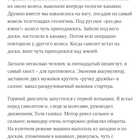
их около колеса, выкопали впереди пологие канавки.
Дружно вместе мы навалились на вагу, посадив на самый
комель толстозадых геологинь. Под русское «раз-два-
взяли!» колесо чуть приподнялось. Забили под него
доски, настелили в канавку. Потом всю операцию
повторили у другого колеса. Когда самолет встал на
доски, винт чуть приподнялся над землей.
Загнали несколько человек за пятнадцатый шпангоут, в
самый хвост – для противовеса. Экономя аккумулятор,
заставили двух мужиков крутить «ручку дружбы» в
салоне; завыл раскручиваемый маховик стартера.
Горячий двигатель запустился с первой вспышки. Я встал
перед самолетом и, следя за колесами, руководил
движением; Толя газовал. Мотор ревел сильнее и
сильнее; командир очень осторожно добавлял обороты.
На взлетном режиме машина выползла из западни и по
доскам, уложенным в канавках, рванулась, чуть с