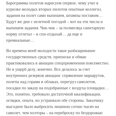
Барограммы полетов нарисуем (первое, чему учат в
курилке молодых вторых пилотов опытные коллеги),
задания на полет сами выпишем, штампы поставим…
Будут же дни с нелетной погодой – вот на эти числа и
выпишем задания. Чик-чик – за полмесяца санитарную
норму отлетал – и спи-отдыхай… да еще и
премиальные…
Во времена моей молодости такое разбазаривание
государственных средств, приписки и обман
практиковались в авиации спецприменения повсеместно.
Не в ущерб делу, конечно. Все делалось за счет
внутренних резервов авиации: спрямление маршрутов,
полеты над горами в облаках, перегруз самолетов,
посадки по заказу на подобранные с воздуха площадки…
Это, понятно, требовало достаточной квалификации,
оглядки, опыта, но устраивало обе стороны. Заказчику
выгоднее было выбросить лишнюю сотню тысяч на
самолет, чем полторы – на переброску по бездорожью