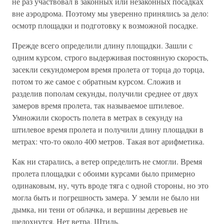
не раз участвовал в законных или незаконных посадках
вне аэродрома. Поэтому мы уверенно принялись за дело:
осмотр площадки и подготовку к возможной посадке.
Прежде всего определили длину площадки. Зашли с
одним курсом, строго выдерживая постоянную скорость,
засекли секундомером время пролета от торца до торца,
потом то же самое с обратным курсом. Сложив и
разделив пополам секунды, получили среднее от двух
замеров время пролета, так называемое штилевое.
Умножили скорость полета в метрах в секунду на
штилевое время пролета и получили длину площадки в
метрах: что-то около 400 метров. Такая вот арифметика.
Как ни старались, а ветер определить не смогли. Время
пролета площадки с обоими курсами было примерно
одинаковым, ну, чуть вроде тяга с одной стороны, но это
могла быть и погрешность замера. У земли не было ни
дымка, ни тени от облачка, и вершины деревьев не
шелохнутся. Нет ветра. Штиль.