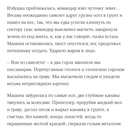
Избушка приближалась, командир взял чуточку левее…
Весьма неожиданно самолет вдруг грузно осел в грунт и
пошел на нос, так, что мы едва успели хлопнуть по
сектору газа; командир выключил магнето, шваркнула
зелень из-под винта, и, как у нас говорят, палка встала.
Машина остановилась, хвост опустился; нос продолжал
потихоньку оседать. Ударило жаром в лицо.
– Вон из самолета! – в два горла завопили мы
пассажирам. Перепуганные геологи и геологини горохом
высыпались на траву. Мы выскочили следом и увидели
весьма неприглядную картину.
Машина забурилась по самые оси; две глубокие канавы
тянулись за колесами. Пропеллер, прорубив жидкий мох
и траву, достал песок и вырыл канавку в грунте, к
счастью, без камней; концы лопастей, когда-то
окрашенные желтой краской, сверкали голым металлом.