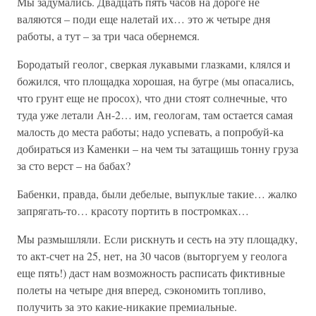
Мы задумались. Двадцать пять часов на дороге не
валяются – поди еще налетай их… это ж четыре дня
работы, а тут – за три часа обернемся.
Бородатый геолог, сверкая лукавыми глазками, клялся и
божился, что площадка хорошая, на бугре (мы опасались,
что грунт еще не просох), что дни стоят солнечные, что
туда уже летали Ан-2… им, геологам, там остается самая
малость до места работы; надо успевать, а попробуй-ка
добираться из Каменки – на чем ты затащишь тонну груза
за сто верст – на бабах?
Бабенки, правда, были дебелые, выпуклые такие… жалко
запрягать-то… красоту портить в постромках…
Мы размышляли. Если рискнуть и сесть на эту площадку,
то акт-счет на 25, нет, на 30 часов (выторгуем у геолога
еще пять!) даст нам возможность расписать фиктивные
полеты на четыре дня вперед, сэкономить топливо,
получить за это какие-никакие премиальные.