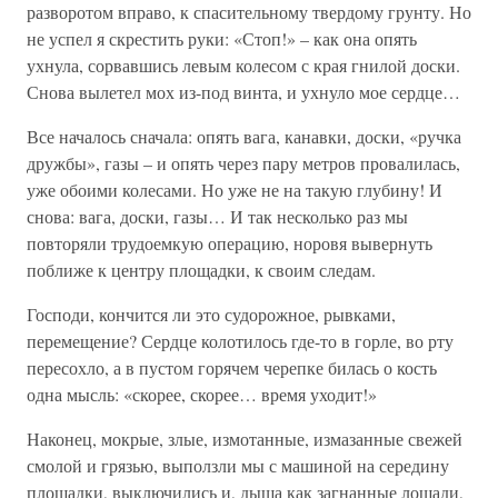
разворотом вправо, к спасительному твердому грунту. Но
не успел я скрестить руки: «Стоп!» – как она опять
ухнула, сорвавшись левым колесом с края гнилой доски.
Снова вылетел мох из-под винта, и ухнуло мое сердце…
Все началось сначала: опять вага, канавки, доски, «ручка
дружбы», газы – и опять через пару метров провалилась,
уже обоими колесами. Но уже не на такую глубину! И
снова: вага, доски, газы… И так несколько раз мы
повторяли трудоемкую операцию, норовя вывернуть
поближе к центру площадки, к своим следам.
Господи, кончится ли это судорожное, рывками,
перемещение? Сердце колотилось где-то в горле, во рту
пересохло, а в пустом горячем черепке билась о кость
одна мысль: «скорее, скорее… время уходит!»
Наконец, мокрые, злые, измотанные, измазанные свежей
смолой и грязью, выползли мы с машиной на середину
площадки, выключились и, дыша как загнанные лошади,