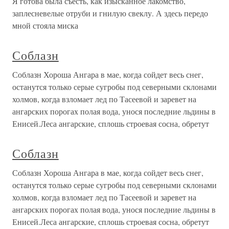
Я готова была съесть, как изысканное лакомство,
заплесневелые отруби и гнилую свеклу. А здесь передо
мной стояла миска
Соблазн
Соблазн Хороша Ангара в мае, когда сойдет весь снег,
останутся только серые сугробы под северными склонами
холмов, когда взломает лед по Тасеевой и заревет на
ангарских порогах полая вода, унося последние льдины в
Енисей.Леса ангарские, сплошь строевая сосна, обретут
Соблазн
Соблазн Хороша Ангара в мае, когда сойдет весь снег,
останутся только серые сугробы под северными склонами
холмов, когда взломает лед по Тасеевой и заревет на
ангарских порогах полая вода, унося последние льдины в
Енисей.Леса ангарские, сплошь строевая сосна, обретут