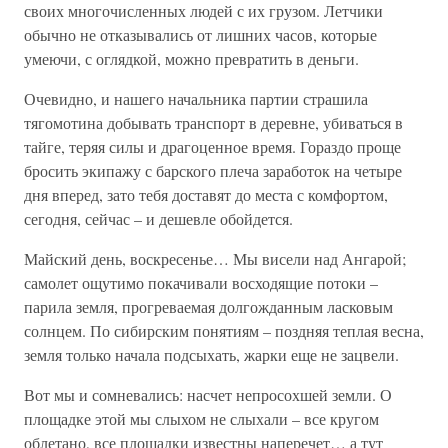
своих многочисленных людей с их грузом. Летчики
обычно не отказывались от лишних часов, которые
умеючи, с оглядкой, можно превратить в деньги.
Очевидно, и нашего начальника партии страшила
тягомотина добывать транспорт в деревне, убиваться в
тайге, теряя силы и драгоценное время. Гораздо проще
бросить экипажу с барского плеча заработок на четыре
дня вперед, зато тебя доставят до места с комфортом,
сегодня, сейчас – и дешевле обойдется.
Майский день, воскресенье… Мы висели над Ангарой;
самолет ощутимо покачивали восходящие потоки –
парила земля, прогреваемая долгожданным ласковым
солнцем. По сибирским понятиям – поздняя теплая весна,
земля только начала подсыхать, жарки еще не зацвели.
Вот мы и сомневались: насчет непросохшей земли. О
площадке этой мы слыхом не слыхали – все кругом
облетано, все площадки известны наперечет… а тут