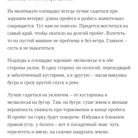
На маленькую площадку всегда лучше садиться при
хорошем ветерке: длина пробега и разбега значительно
сокращается. Тут нам не повезло. Придется моститься на
самый край, чтобы хватило на долгий пробег. Взлететь-
то на пустой машине не проблема и без ветра. Главное –
сесть и не выкатиться.
Подходы к площадке хорошие: мелколесье и в обе
стороны уклон. В одну сторону он пологий, переходящий
в заболоченный кустарник, а в другую – лысая макушка
бугра и сразу крутой спуск к реке.
Лучше садиться на уклончик – от кустарника и
мелколесья на бугор. Там, на бугре, суше земля и меньше
вероятность увязнуть при торможении в конце пробега.
И пробег на горку будет покороче. Избушка в ближнем
правом углу, у болота – вот и посадочный знак: чуть
перелететь и мягко, на газочке нащупать землю.