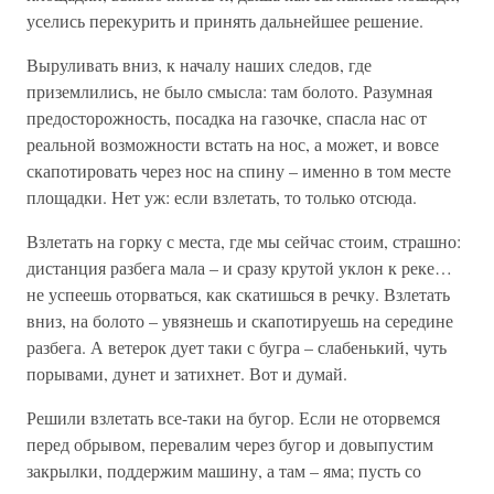
уселись перекурить и принять дальнейшее решение.
Выруливать вниз, к началу наших следов, где
приземлились, не было смысла: там болото. Разумная
предосторожность, посадка на газочке, спасла нас от
реальной возможности встать на нос, а может, и вовсе
скапотировать через нос на спину – именно в том месте
площадки. Нет уж: если взлетать, то только отсюда.
Взлетать на горку с места, где мы сейчас стоим, страшно:
дистанция разбега мала – и сразу крутой уклон к реке…
не успеешь оторваться, как скатишься в речку. Взлетать
вниз, на болото – увязнешь и скапотируешь на середине
разбега. А ветерок дует таки с бугра – слабенький, чуть
порывами, дунет и затихнет. Вот и думай.
Решили взлетать все-таки на бугор. Если не оторвемся
перед обрывом, перевалим через бугор и довыпустим
закрылки, поддержим машину, а там – яма; пусть со