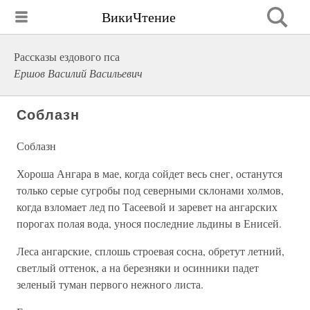
ВикиЧтение
Рассказы ездового пса
Ершов Василий Васильевич
Соблазн
Соблазн
Хороша Ангара в мае, когда сойдет весь снег, останутся
только серые сугробы под северными склонами холмов,
когда взломает лед по Тасеевой и заревет на ангарских
порогах полая вода, унося последние льдины в Енисей.
Леса ангарские, сплошь строевая сосна, обретут летний,
светлый оттенок, а на березняки и осинники падет
зеленый туман первого нежного листа.