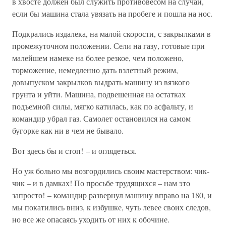
в хвосте должен был служить противовесом на случай,
если бы машина стала увязать на пробеге и пошла на нос.
Подкрались издалека, на малой скорости, с закрылками в
промежуточном положении. Сели на газу, готовые при
малейшем намеке на более резкое, чем положено,
торможение, немедленно дать взлетный режим,
довыпуском закрылков выдрать машину из вязкого
грунта и уйти. Машина, подвешенная на остатках
подъемной силы, мягко катилась, как по асфальту, и
командир убрал газ. Самолет остановился на самом
бугорке как ни в чем не бывало.
Вот здесь бы и стоп! – и оглядеться.
Но уж больно мы возгордились своим мастерством: чик-
чик – и в дамках! По просьбе трудящихся – нам это
запросто! – командир развернул машину вправо на 180, и
мы покатились вниз, к избушке, чуть левее своих следов,
но все же опасаясь уходить от них к обочине.