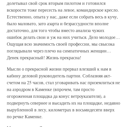
долетывал свой срок вторым пилотом и готовился
вскорости тоже пересесть на левое, командирское кресло.
Естественно, опыта у нас, даже если собрать весь в кучу,
было маловато, зато азарта и безрассудности вполне
достаточно, для того чтобы вместо анализа чужих
ошибок делать свои и уж на них учиться. Дело молодое…
Ощущая всю значимость своей профессии, мы свысока
поглядывали через плечо на симпатичных женщин…
Денек прекрасный! Жизнь прекрасна!
Мысли о прекрасной жизни прервал влезший к нам в
кабину деловой руководитель партии. Соблазняя акт-
счетом на 25 часов, стал уговаривать нас приземлиться не
на аэродром в Каменке (впрочем, там просто
огороженная площадка да конус ветроуказателя), а
подвернуть севернее и высадить их на площадке, недавно
вырубленной в лесу, километрах в восьмидесяти вверх
по речке Каменке.