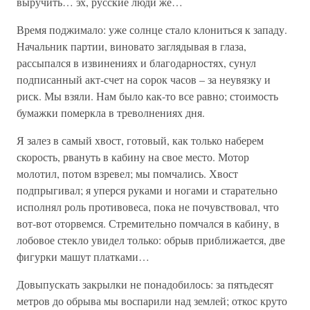
выручить… эх, русские люди же…
Время поджимало: уже солнце стало клониться к западу.
Начальник партии, виновато заглядывая в глаза,
рассыпался в извинениях и благодарностях, сунул
подписанный акт-счет на сорок часов – за неувязку и
риск. Мы взяли. Нам было как-то все равно; стоимость
бумажки померкла в треволнениях дня.
Я залез в самый хвост, готовый, как только наберем
скорость, рвануть в кабину на свое место. Мотор
молотил, потом взревел; мы помчались. Хвост
подпрыгивал; я уперся руками и ногами и старательно
исполнял роль противовеса, пока не почувствовал, что
вот-вот оторвемся. Стремительно помчался в кабину, в
лобовое стекло увидел только: обрыв приближается, две
фигурки машут платками…
Довыпускать закрылки не понадобилось: за пятьдесят
метров до обрыва мы воспарили над землей; откос круто