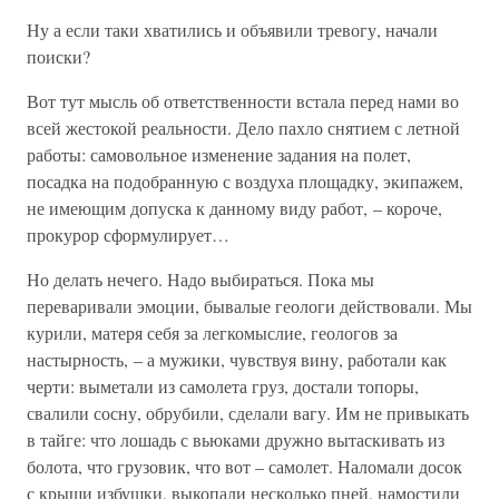
Ну а если таки хватились и объявили тревогу, начали
поиски?
Вот тут мысль об ответственности встала перед нами во
всей жестокой реальности. Дело пахло снятием с летной
работы: самовольное изменение задания на полет,
посадка на подобранную с воздуха площадку, экипажем,
не имеющим допуска к данному виду работ, – короче,
прокурор сформулирует…
Но делать нечего. Надо выбираться. Пока мы
переваривали эмоции, бывалые геологи действовали. Мы
курили, матеря себя за легкомыслие, геологов за
настырность, – а мужики, чувствуя вину, работали как
черти: выметали из самолета груз, достали топоры,
свалили сосну, обрубили, сделали вагу. Им не привыкать
в тайге: что лошадь с вьюками дружно вытаскивать из
болота, что грузовик, что вот – самолет. Наломали досок
с крыши избушки, выкопали несколько пней, намостили