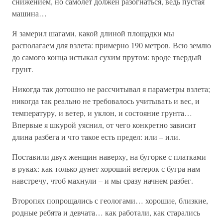
снижением, но самолет должен разогнаться, ведь пустая
машина…
Я замерил шагами, какой длиной площадки мы
располагаем для взлета: примерно 190 метров. Всю землю
до самого конца истыкал сухим прутом: вроде твердый
грунт.
Никогда так дотошно не рассчитывал я параметры взлета;
никогда так реально не требовалось учитывать и вес, и
температуру, и ветер, и уклон, и состояние грунта…
Впервые я шкурой уяснил, от чего конкретно зависит
длина разбега и что такое есть предел: или – или.
Поставили двух женщин наверху, на бугорке с платками
в руках: как только дунет хороший ветерок с бугра нам
навстречу, чтоб махнули – и мы сразу начнем разбег.
Второпях попрощались с геологами… хорошие, близкие,
родные ребята и девчата… как работали, как старались