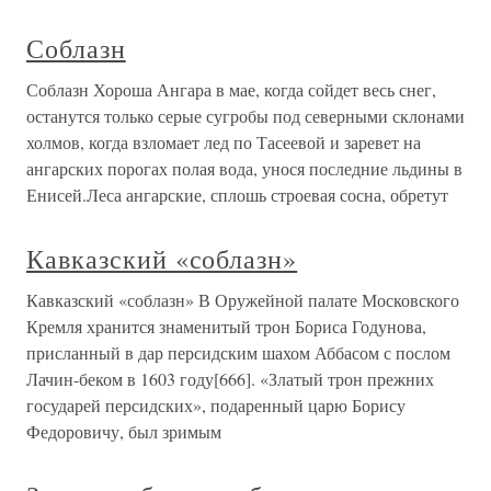
Соблазн
Соблазн Хороша Ангара в мае, когда сойдет весь снег,
останутся только серые сугробы под северными склонами
холмов, когда взломает лед по Тасеевой и заревет на
ангарских порогах полая вода, унося последние льдины в
Енисей.Леса ангарские, сплошь строевая сосна, обретут
Кавказский «соблазн»
Кавказский «соблазн» В Оружейной палате Московского
Кремля хранится знаменитый трон Бориса Годунова,
присланный в дар персидским шахом Аббасом с послом
Лачин-беком в 1603 году[666]. «Златый трон прежних
государей персидских», подаренный царю Борису
Федоровичу, был зримым