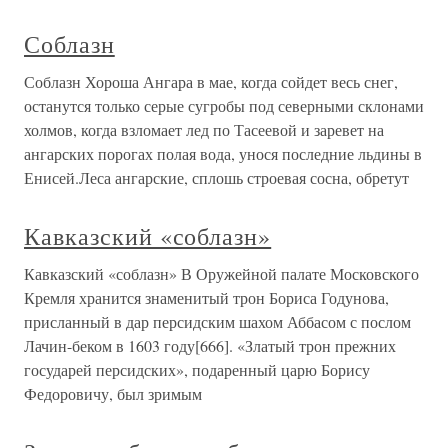
Соблазн
Соблазн Хороша Ангара в мае, когда сойдет весь снег,
останутся только серые сугробы под северными склонами
холмов, когда взломает лед по Тасеевой и заревет на
ангарских порогах полая вода, унося последние льдины в
Енисей.Леса ангарские, сплошь строевая сосна, обретут
Кавказский «соблазн»
Кавказский «соблазн» В Оружейной палате Московского
Кремля хранится знаменитый трон Бориса Годунова,
присланный в дар персидским шахом Аббасом с послом
Лачин-беком в 1603 году[666]. «Златый трон прежних
государей персидских», подаренный царю Борису
Федоровичу, был зримым