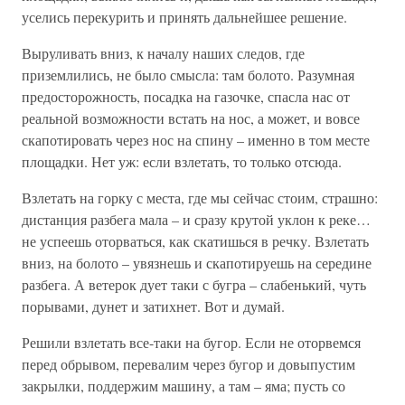
уселись перекурить и принять дальнейшее решение.
Выруливать вниз, к началу наших следов, где
приземлились, не было смысла: там болото. Разумная
предосторожность, посадка на газочке, спасла нас от
реальной возможности встать на нос, а может, и вовсе
скапотировать через нос на спину – именно в том месте
площадки. Нет уж: если взлетать, то только отсюда.
Взлетать на горку с места, где мы сейчас стоим, страшно:
дистанция разбега мала – и сразу крутой уклон к реке…
не успеешь оторваться, как скатишься в речку. Взлетать
вниз, на болото – увязнешь и скапотируешь на середине
разбега. А ветерок дует таки с бугра – слабенький, чуть
порывами, дунет и затихнет. Вот и думай.
Решили взлетать все-таки на бугор. Если не оторвемся
перед обрывом, перевалим через бугор и довыпустим
закрылки, поддержим машину, а там – яма; пусть со