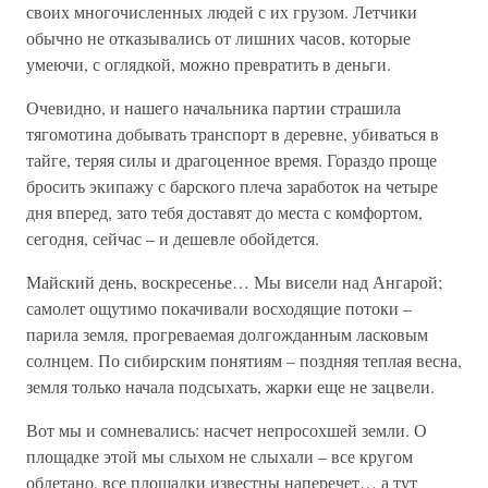
своих многочисленных людей с их грузом. Летчики
обычно не отказывались от лишних часов, которые
умеючи, с оглядкой, можно превратить в деньги.
Очевидно, и нашего начальника партии страшила
тягомотина добывать транспорт в деревне, убиваться в
тайге, теряя силы и драгоценное время. Гораздо проще
бросить экипажу с барского плеча заработок на четыре
дня вперед, зато тебя доставят до места с комфортом,
сегодня, сейчас – и дешевле обойдется.
Майский день, воскресенье… Мы висели над Ангарой;
самолет ощутимо покачивали восходящие потоки –
парила земля, прогреваемая долгожданным ласковым
солнцем. По сибирским понятиям – поздняя теплая весна,
земля только начала подсыхать, жарки еще не зацвели.
Вот мы и сомневались: насчет непросохшей земли. О
площадке этой мы слыхом не слыхали – все кругом
облетано, все площадки известны наперечет… а тут