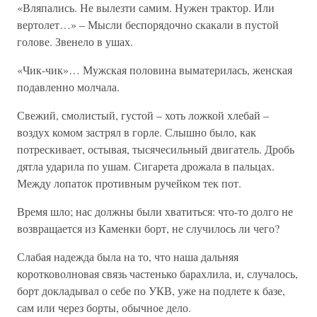
«Вляпались. Не вылезти самим. Нужен трактор. Или
вертолет…» – Мысли беспорядочно скакали в пустой
голове. Звенело в ушах.
«Чик-чик»… Мужская половина выматерилась, женская
подавленно молчала.
Свежий, смолистый, густой – хоть ложкой хлебай –
воздух комом застрял в горле. Слышно было, как
потрескивает, остывая, тысячесильный двигатель. Дробь
дятла ударила по ушам. Сигарета дрожала в пальцах.
Между лопаток противным ручейком тек пот.
Время шло; нас должны были хватиться: что-то долго не
возвращается из Каменки борт, не случилось ли чего?
Слабая надежда была на то, что наша дальняя
коротковолновая связь частенько барахлила, и, случалось,
борт докладывал о себе по УКВ, уже на подлете к базе,
сам или через борты, обычное дело.