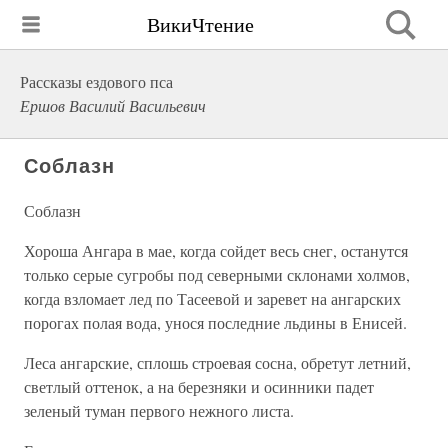
ВикиЧтение
Рассказы ездового пса
Ершов Василий Васильевич
Соблазн
Соблазн
Хороша Ангара в мае, когда сойдет весь снег, останутся
только серые сугробы под северными склонами холмов,
когда взломает лед по Тасеевой и заревет на ангарских
порогах полая вода, унося последние льдины в Енисей.
Леса ангарские, сплошь строевая сосна, обретут летний,
светлый оттенок, а на березняки и осинники падет
зеленый туман первого нежного листа.