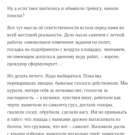
Ну а если таки хватились и объявили тревогу, начали
поиски?
Вот тут мысль об ответственности встала перед нами во
всей жестокой реальности. Дело пахло снятием с летной
работы: самовольное изменение задания на полет,
посадка на подобранную с воздуха площадку, экипажем,
не имеющим допуска к данному виду работ, – короче,
прокурор сформулирует…
Но делать нечего. Надо выбираться. Пока мы
переваривали эмоции, бывалые геологи действовали. Мы
курили, матеря себя за легкомыслие, геологов за
настырность, – а мужики, чувствуя вину, работали как
черти: выметали из самолета груз, достали топоры,
свалили сосну, обрубили, сделали вагу. Им не привыкать
в тайге: что лошадь с вьюками дружно вытаскивать из
болота, что грузовик, что вот – самолет. Наломали досок
с крыши избушки, выкопали несколько пней, намостили