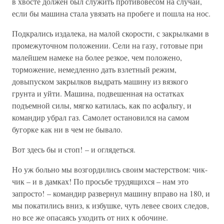
в хвосте должен был служить противовесом на случай,
если бы машина стала увязать на пробеге и пошла на нос.
Подкрались издалека, на малой скорости, с закрылками в
промежуточном положении. Сели на газу, готовые при
малейшем намеке на более резкое, чем положено,
торможение, немедленно дать взлетный режим,
довыпуском закрылков выдрать машину из вязкого
грунта и уйти. Машина, подвешенная на остатках
подъемной силы, мягко катилась, как по асфальту, и
командир убрал газ. Самолет остановился на самом
бугорке как ни в чем не бывало.
Вот здесь бы и стоп! – и оглядеться.
Но уж больно мы возгордились своим мастерством: чик-
чик – и в дамках! По просьбе трудящихся – нам это
запросто! – командир развернул машину вправо на 180, и
мы покатились вниз, к избушке, чуть левее своих следов,
но все же опасаясь уходить от них к обочине.