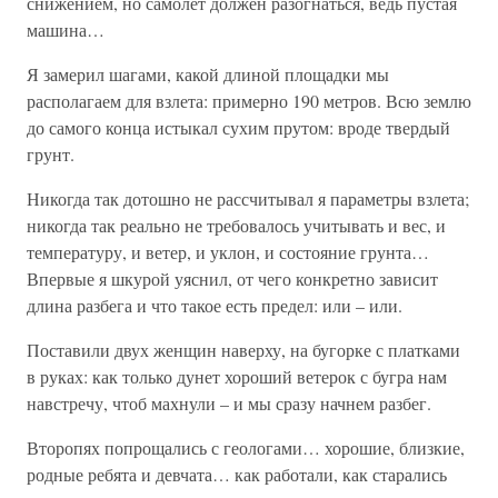
снижением, но самолет должен разогнаться, ведь пустая
машина…
Я замерил шагами, какой длиной площадки мы
располагаем для взлета: примерно 190 метров. Всю землю
до самого конца истыкал сухим прутом: вроде твердый
грунт.
Никогда так дотошно не рассчитывал я параметры взлета;
никогда так реально не требовалось учитывать и вес, и
температуру, и ветер, и уклон, и состояние грунта…
Впервые я шкурой уяснил, от чего конкретно зависит
длина разбега и что такое есть предел: или – или.
Поставили двух женщин наверху, на бугорке с платками
в руках: как только дунет хороший ветерок с бугра нам
навстречу, чтоб махнули – и мы сразу начнем разбег.
Второпях попрощались с геологами… хорошие, близкие,
родные ребята и девчата… как работали, как старались