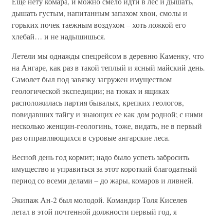
Еще нету комара, и можно смело идти в лес и дышать,
дышать густым, напитанным запахом хвои, смолы и
горьких почек таежным воздухом – хоть ложкой его
хлебай… и не надышишься.
Летели мы однажды спецрейсом в деревню Каменку, что
на Ангаре, как раз в такой теплый и ясный майский день.
Самолет был под завязку загружен имуществом
геологической экспедиции; на тюках и ящиках
расположилась партия бывалых, крепких геологов,
повидавших тайгу и знающих ее как дом родной; с ними
несколько женщин-геологинь, тоже, видать, не в первый
раз отправляющихся в суровые ангарские леса.
Весной день год кормит; надо было успеть забросить
имущество и управиться за этот короткий благодатный
период со всеми делами – до жары, комаров и ливней.
Экипаж Ан-2 был молодой. Командир Толя Киселев
летал в этой почтенной должности первый год, я