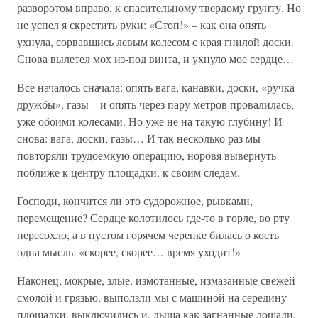
разворотом вправо, к спасительному твердому грунту. Но
не успел я скрестить руки: «Стоп!» – как она опять
ухнула, сорвавшись левым колесом с края гнилой доски.
Снова вылетел мох из-под винта, и ухнуло мое сердце…
Все началось сначала: опять вага, канавки, доски, «ручка
дружбы», газы – и опять через пару метров провалилась,
уже обоими колесами. Но уже не на такую глубину! И
снова: вага, доски, газы… И так несколько раз мы
повторяли трудоемкую операцию, норовя вывернуть
поближе к центру площадки, к своим следам.
Господи, кончится ли это судорожное, рывками,
перемещение? Сердце колотилось где-то в горле, во рту
пересохло, а в пустом горячем черепке билась о кость
одна мысль: «скорее, скорее… время уходит!»
Наконец, мокрые, злые, измотанные, измазанные свежей
смолой и грязью, выползли мы с машиной на середину
площадки, выключились и, дыша как загнанные лошади,