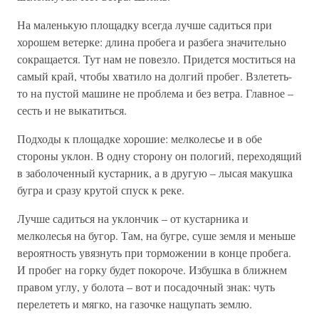
На маленькую площадку всегда лучше садиться при
хорошем ветерке: длина пробега и разбега значительно
сокращается. Тут нам не повезло. Придется моститься на
самый край, чтобы хватило на долгий пробег. Взлететь-
то на пустой машине не проблема и без ветра. Главное –
сесть и не выкатиться.
Подходы к площадке хорошие: мелколесье и в обе
стороны уклон. В одну сторону он пологий, переходящий
в заболоченный кустарник, а в другую – лысая макушка
бугра и сразу крутой спуск к реке.
Лучше садиться на уклончик – от кустарника и
мелколесья на бугор. Там, на бугре, суше земля и меньше
вероятность увязнуть при торможении в конце пробега.
И пробег на горку будет покороче. Избушка в ближнем
правом углу, у болота – вот и посадочный знак: чуть
перелететь и мягко, на газочке нащупать землю.