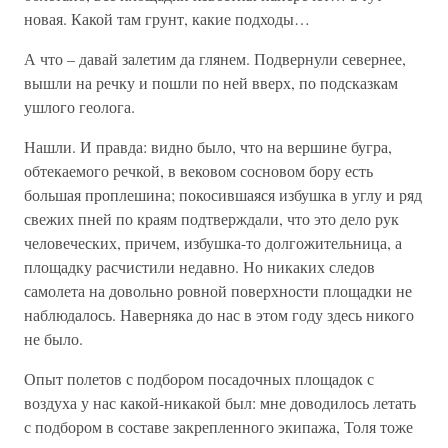
новая. Какой там грунт, какие подходы…
А что – давай залетим да глянем. Подвернули севернее,
вышли на речку и пошли по ней вверх, по подсказкам
ушлого геолога.
Нашли. И правда: видно было, что на вершине бугра,
обтекаемого речкой, в вековом сосновом бору есть
большая проплешина; покосившаяся избушка в углу и ряд
свежих пней по краям подтверждали, что это дело рук
человеческих, причем, избушка-то долгожительница, а
площадку расчистили недавно. Но никаких следов
самолета на довольно ровной поверхности площадки не
наблюдалось. Наверняка до нас в этом году здесь никого
не было.
Опыт полетов с подбором посадочных площадок с
воздуха у нас какой-никакой был: мне доводилось летать
с подбором в составе закрепленного экипажа, Толя тоже