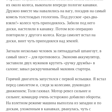
их около колеса, выкопали впереди пологие канавки.
Дружно вместе мы навалились на вагу, посадив на самый
комель толстозадых геологинь. Под русское «раз-два-
взяли!» колесо чуть приподнялось. Забили под него
доски, настелили в канавку. Потом всю операцию
повторили у другого колеса. Когда самолет встал на
доски, винт чуть приподнялся над землей.
Загнали несколько человек за пятнадцатый шпангоут, в
самый хвост – для противовеса. Экономя аккумулятор,
заставили двух мужиков крутить «ручку дружбы» в
салоне; завыл раскручиваемый маховик стартера.
Горячий двигатель запустился с первой вспышки. Я встал
перед самолетом и, следя за колесами, руководил
движением; Толя газовал. Мотор ревел сильнее и
сильнее; командир очень осторожно добавлял обороты.
На взлетном режиме машина выползла из западни и по
доскам, уложенным в канавках, рванулась, чуть с