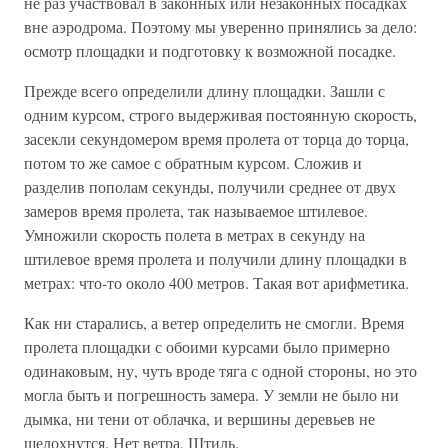
не раз участвовал в законных или незаконных посадках
вне аэродрома. Поэтому мы уверенно принялись за дело:
осмотр площадки и подготовку к возможной посадке.
Прежде всего определили длину площадки. Зашли с
одним курсом, строго выдерживая постоянную скорость,
засекли секундомером время пролета от торца до торца,
потом то же самое с обратным курсом. Сложив и
разделив пополам секунды, получили среднее от двух
замеров время пролета, так называемое штилевое.
Умножили скорость полета в метрах в секунду на
штилевое время пролета и получили длину площадки в
метрах: что-то около 400 метров. Такая вот арифметика.
Как ни старались, а ветер определить не смогли. Время
пролета площадки с обоими курсами было примерно
одинаковым, ну, чуть вроде тяга с одной стороны, но это
могла быть и погрешность замера. У земли не было ни
дымка, ни тени от облачка, и вершины деревьев не
шелохнутся. Нет ветра. Штиль.