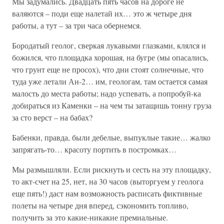
Мы задумались. Двадцать пять часов на дороге не
валяются – поди еще налетай их… это ж четыре дня
работы, а тут – за три часа обернемся.
Бородатый геолог, сверкая лукавыми глазками, клялся и
божился, что площадка хорошая, на бугре (мы опасались,
что грунт еще не просох), что дни стоят солнечные, что
туда уже летали Ан-2… им, геологам, там остается самая
малость до места работы; надо успевать, а попробуй-ка
добираться из Каменки – на чем ты затащишь тонну груза
за сто верст – на бабах?
Бабенки, правда, были дебелые, выпуклые такие… жалко
запрягать-то… красоту портить в постромках…
Мы размышляли. Если рискнуть и сесть на эту площадку,
то акт-счет на 25, нет, на 30 часов (выторгуем у геолога
еще пять!) даст нам возможность расписать фиктивные
полеты на четыре дня вперед, сэкономить топливо,
получить за это какие-никакие премиальные.