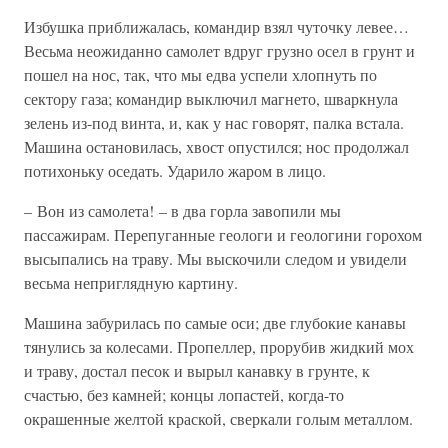
Избушка приближалась, командир взял чуточку левее…
Весьма неожиданно самолет вдруг грузно осел в грунт и
пошел на нос, так, что мы едва успели хлопнуть по
сектору газа; командир выключил магнето, шваркнула
зелень из-под винта, и, как у нас говорят, палка встала.
Машина остановилась, хвост опустился; нос продолжал
потихоньку оседать. Ударило жаром в лицо.
– Вон из самолета! – в два горла завопили мы
пассажирам. Перепуганные геологи и геологини горохом
высыпались на траву. Мы выскочили следом и увидели
весьма неприглядную картину.
Машина забурилась по самые оси; две глубокие канавы
тянулись за колесами. Пропеллер, прорубив жидкий мох
и траву, достал песок и вырыл канавку в грунте, к
счастью, без камней; концы лопастей, когда-то
окрашенные желтой краской, сверкали голым металлом.