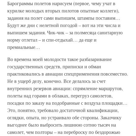
Барограммы полетов нарисуем (первое, чему учат в
курилке молодых вторых пилотов опытные коллеги),
задания на полет сами выпишем, штампы поставим…
Будут же дни с нелетной погодой – вот на эти числа и
выпишем задания. Чик-чик – за полмесяца санитарную
норму отлетал – и спи-отдыхай… да еще и
премиальные…
Во времена моей молодости такое разбазаривание
государственных средств, приписки и обман
практиковались в авиации спецприменения повсеместно.
Не в ущерб делу, конечно. Все делалось за счет
внутренних резервов авиации: спрямление маршрутов,
полеты над горами в облаках, перегруз самолетов,
посадки по заказу на подобранные с воздуха площадки…
Это, понятно, требовало достаточной квалификации,
оглядки, опыта, но устраивало обе стороны. Заказчику
выгоднее было выбросить лишнюю сотню тысяч на
самолет, чем полторы – на переброску по бездорожью