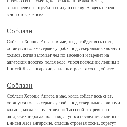
Я готова была съесть, как изысканное лакомство,
заплесневелые отруби и гнилую свеклу. А здесь передо
мной стояла миска
Соблазн
Соблазн Хороша Ангара в мае, когда сойдет весь снег,
останутся только серые сугробы под северными склонами
холмов, когда взломает лед по Тасеевой и заревет на
ангарских порогах полая вода, унося последние льдины в
Енисей.Леса ангарские, сплошь строевая сосна, обретут
Соблазн
Соблазн Хороша Ангара в мае, когда сойдет весь снег,
останутся только серые сугробы под северными склонами
холмов, когда взломает лед по Тасеевой и заревет на
ангарских порогах полая вода, унося последние льдины в
Енисей.Леса ангарские, сплошь строевая сосна, обретут