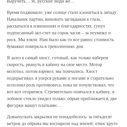
выручить… эх, русские люди же…
Время поджимало: уже солнце стало клониться к западу.
Начальник партии, виновато заглядывая в глаза,
рассыпался в извинениях и благодарностях, сунул
подписанный акт-счет на сорок часов – за неувязку и
риск. Мы взяли. Нам было как-то все равно; стоимость
бумажки померкла в треволнениях дня.
Я залез в самый хвост, готовый, как только наберем
скорость, рвануть в кабину на свое место. Мотор
молотил, потом взревел; мы помчались. Хвост
подпрыгивал; я уперся руками и ногами и старательно
исполнял роль противовеса, пока не почувствовал, что
вот-вот оторвемся. Стремительно помчался в кабину, в
лобовое стекло увидел только: обрыв приближается, две
фигурки машут платками…
Довыпускать закрылки не понадобилось: за пятьдесят
метров до обрыва мы воспарили над землей; откос круто