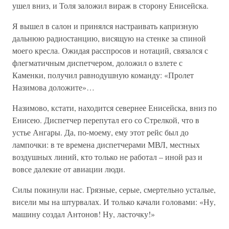
ушел вниз, и Толя заложил вираж в сторону Енисейска.
Я вышел в салон и принялся настраивать капризную
дальнюю радиостанцию, висящую на стенке за спиной
моего кресла. Ожидая расспросов и нотаций, связался с
флегматичным диспетчером, доложил о взлете с
Каменки, получил равнодушную команду: «Пролет
Назимова доложите»…
Назимово, кстати, находится севернее Енисейска, вниз по
Енисею. Диспетчер перепутал его со Стрелкой, что в
устье Ангары. Да, по-моему, ему этот рейс был до
лампочки: в те времена диспетчерами МВЛ, местных
воздушных линий, кто только не работал – иной раз и
вовсе далекие от авиации люди.
Силы покинули нас. Грязные, серые, смертельно усталые,
висели мы на штурвалах. И только качали головами: «Ну,
машину создал Антонов! Ну, ласточку!»