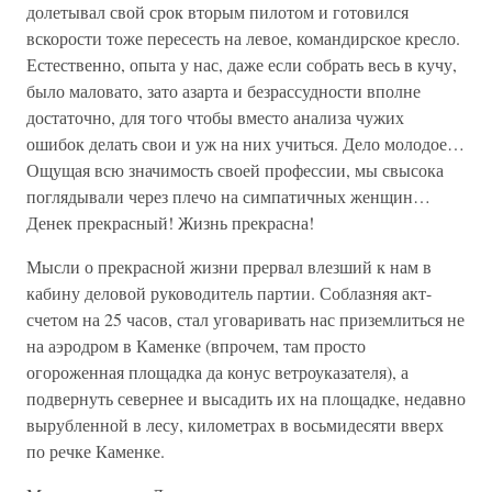
долетывал свой срок вторым пилотом и готовился
вскорости тоже пересесть на левое, командирское кресло.
Естественно, опыта у нас, даже если собрать весь в кучу,
было маловато, зато азарта и безрассудности вполне
достаточно, для того чтобы вместо анализа чужих
ошибок делать свои и уж на них учиться. Дело молодое…
Ощущая всю значимость своей профессии, мы свысока
поглядывали через плечо на симпатичных женщин…
Денек прекрасный! Жизнь прекрасна!
Мысли о прекрасной жизни прервал влезший к нам в
кабину деловой руководитель партии. Соблазняя акт-
счетом на 25 часов, стал уговаривать нас приземлиться не
на аэродром в Каменке (впрочем, там просто
огороженная площадка да конус ветроуказателя), а
подвернуть севернее и высадить их на площадке, недавно
вырубленной в лесу, километрах в восьмидесяти вверх
по речке Каменке.