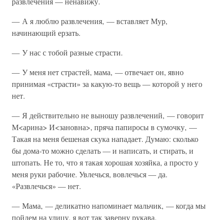
развлечения — ненавижу.
— А я люблю развлечения, — вставляет Мур,
начинающий ерзать.
— У нас с тобой разные страсти.
— У меня нет страстей, мама, — отвечает он, явно
принимая «страсти» за какую-то вещь — которой у него
нет.
— Я действительно не выношу развлечений, — говорит
М<арина> И<зановна>, пряча папиросы в сумочку, —
Такая на меня бешеная скука нападает. Думаю: сколько
бы дома-то можно сделать — и написать, и стирать, и
штопать. Не то, что я такая хорошая хозяйка, а просто у
меня руки рабочие. Увлечься, вовлечься — да.
«Развлечься» — нет.
— Мама, — деликатно напоминает мальчик, — когда мы
пойдем на улицу, я вот так заверну рукава.