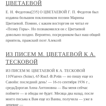
ЦВЕТАЕВОЙ
Е. Н. Федотова[235] О ЦВЕТАЕВОЙ Г. П. Федотов был
издавна большим поклонником поэзии Марины
Цветаевой. Помню, с каким восторгом он читал ее
«Поэму Горы». Но познакомился он с Цветаевой
довольно поздно. Вероятно, посредником был наш общий
приятель, пражский поэт Алексей
ИЗ ПИСЕМ М. ЦВЕТАЕВОЙ К А.
ТЕСКОВОЙ
ИЗ ПИСЕМ М. ЦВЕТАЕВОЙ К А. ТЕСКОВОЙ
110Vanves (Seine), 65 RueJ.-B.Potin — но пишу еще из
Савойи: последний день! — 16-го сентября 1936 г.,
средаДорогая Анна Антоновна — Вы меня сейчас
поймете — и обиды не будет. Месяца два назад, после
моего письма к Вам еще из Ванва, получила — уже в
деревне —