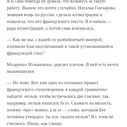
Я и сама никогда не думала, что возьмусь за такую
работу. Вышло это почти случайно: Наталья Гончарова,
знавшая вещь по-русски, сделала иллюстрации и
пожалела, что нет французского текста. Я и начала —
ради иллюстраций, а потом сама вовлеклась.
— Как же вы, с вашей-то разбойничьей манерой,
изломали благовоспитанный и такой установившийся
французский стих?
М<арина> И<вановна> дергает плечом. В ней есть нечто
мальчишеское.
— Не знаю. Вот вам одно из основных правил
французского стихотворения, в каждой грамматике
найдете: нельзя, чтобы встречались две гласные, так,
например, нельзя написать fu es. Скажите на милость,
почему «tuer» можно, a tu es — слово, которым Бог
человека утвердил: ты ecи, сказать нельзя? Я с этим не
считаюсь. Пишу, как слышу.