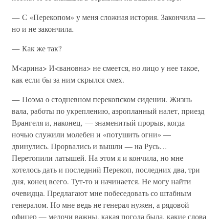
— С «Перекопом» у меня сложная история. Закончила —
но и не закончила.
— Как же так?
М<арина> И<вановна> не смеется, но лицо у нее такое,
как если бы за ним скрылся смех.
— Поэма о стодневном перекопском сидении. Жизнь
вала, работы по укреплению, аэропланный налет, приезд
Врангеля и, наконец, — знаменитый прорыв, когда
ночью служили молебен и «потушить огни» —
двинулись. Прорвались и вышли — на Русь…
Перетопили латышей. На этом я и кончила, но мне
хотелось дать и последний Перекоп, последних два, три
дня, конец всего. Тут-то и начинается. Не могу найти
очевидца. Предлагают мне побеседовать со штабным
генералом. Но мне ведь не генерал нужен, а рядовой
офицер — мелочи важны, какая погода была, какие слова