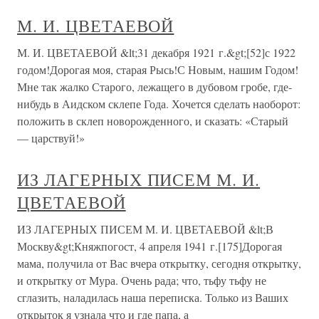
М. И. ЦВЕТАЕВОЙ
М. И. ЦВЕТАЕВОЙ &lt;31 декабря 1921 г.&gt;[52]с 1922
годом!Дорогая моя, старая Рысь!С Новым, нашим Годом!
Мне так жалко Старого, лежащего в дубовом гробе, где-
нибудь в Аидском склепе Года. Хочется сделать наоборот:
положить в склеп новорожденного, и сказать: «Старый
— царствуй!»
ИЗ ЛАГЕРНЫХ ПИСЕМ М. И.
ЦВЕТАЕВОЙ
ИЗ ЛАГЕРНЫХ ПИСЕМ М. И. ЦВЕТАЕВОЙ &lt;В
Москву&gt;Княжпогост, 4 апреля 1941 г.[175]Дорогая
мама, получила от Вас вчера открытку, сегодня открытку,
и открытку от Мура. Очень рада; что, тьфу тьфу не
сглазить, наладилась наша переписка. Только из Ваших
открыток я узнала что и где папа, а