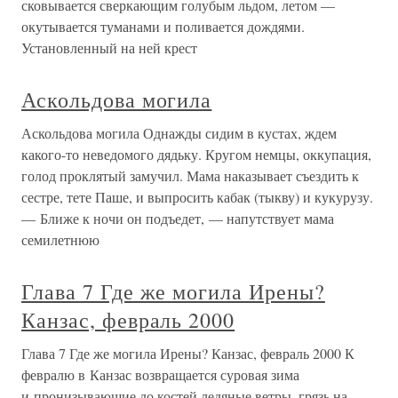
сковывается сверкающим голубым льдом, летом —
окутывается туманами и поливается дождями.
Установленный на ней крест
Аскольдова могила
Аскольдова могила Однажды сидим в кустах, ждем
какого-то неведомого дядьку. Кругом немцы, оккупация,
голод проклятый замучил. Мама наказывает съездить к
сестре, тете Паше, и выпросить кабак (тыкву) и кукурузу.
— Ближе к ночи он подъедет, — напутствует мама
семилетнюю
Глава 7 Где же могила Ирены?
Канзас, февраль 2000
Глава 7 Где же могила Ирены? Канзас, февраль 2000 К
февралю в Канзас возвращается суровая зима
и пронизывающие до костей ледяные ветры, грязь на