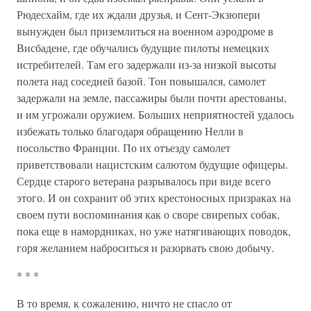
Рюдесхайм, где их ждали друзья, и Сент-Экзюпери
вынужден был приземлиться на военном аэродроме в
Висбадене, где обучались будущие пилоты немецких
истребителей. Там его задержали из-за низкой высоты
полета над соседней базой. Тон повышался, самолет
задержали на земле, пассажиры были почти арестованы,
и им угрожали оружием. Больших неприятностей удалось
избежать только благодаря обращению Нелли в
посольство Франции. По их отъезду самолет
приветствовали нацистским салютом будущие офицеры.
Сердце старого ветерана разрывалось при виде всего
этого. И он сохранит об этих крестоносных призраках на
своем пути воспоминания как о своре свирепых собак,
пока еще в намордниках, но уже натягивающих поводок,
горя желанием наброситься и разорвать свою добычу.
* * *
В то время, к сожалению, ничто не спасло от