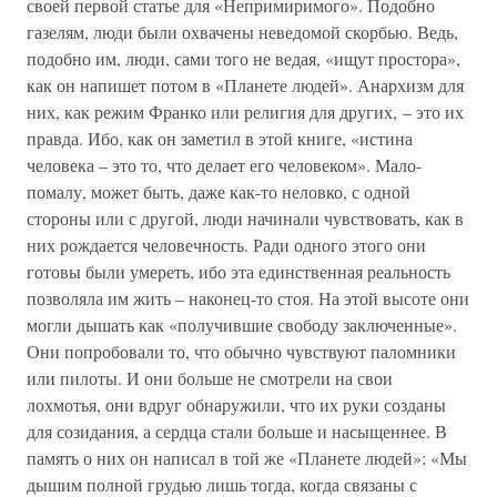
своей первой статье для «Непримиримого». Подобно
газелям, люди были охвачены неведомой скорбью. Ведь,
подобно им, люди, сами того не ведая, «ищут простора»,
как он напишет потом в «Планете людей». Анархизм для
них, как режим Франко или религия для других, – это их
правда. Ибо, как он заметил в этой книге, «истина
человека – это то, что делает его человеком». Мало-
помалу, может быть, даже как-то неловко, с одной
стороны или с другой, люди начинали чувствовать, как в
них рождается человечность. Ради одного этого они
готовы были умереть, ибо эта единственная реальность
позволяла им жить – наконец-то стоя. На этой высоте они
могли дышать как «получившие свободу заключенные».
Они попробовали то, что обычно чувствуют паломники
или пилоты. И они больше не смотрели на свои
лохмотья, они вдруг обнаружили, что их руки созданы
для созидания, а сердца стали больше и насыщеннее. В
память о них он написал в той же «Планете людей»: «Мы
дышим полной грудью лишь тогда, когда связаны с