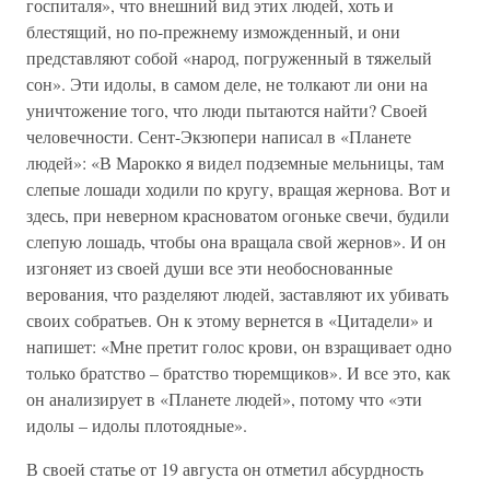
госпиталя», что внешний вид этих людей, хоть и
блестящий, но по-прежнему изможденный, и они
представляют собой «народ, погруженный в тяжелый
сон». Эти идолы, в самом деле, не толкают ли они на
уничтожение того, что люди пытаются найти? Своей
человечности. Сент-Экзюпери написал в «Планете
людей»: «В Марокко я видел подземные мельницы, там
слепые лошади ходили по кругу, вращая жернова. Вот и
здесь, при неверном красноватом огоньке свечи, будили
слепую лошадь, чтобы она вращала свой жернов». И он
изгоняет из своей души все эти необоснованные
верования, что разделяют людей, заставляют их убивать
своих собратьев. Он к этому вернется в «Цитадели» и
напишет: «Мне претит голос крови, он взращивает одно
только братство – братство тюремщиков». И все это, как
он анализирует в «Планете людей», потому что «эти
идолы – идолы плотоядные».
В своей статье от 19 августа он отметил абсурдность