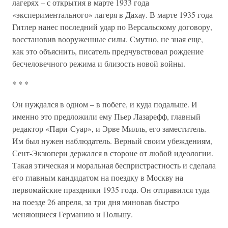
лагерях – с открытия в марте 1933 года
«экспериментального» лагеря в Дахау. В марте 1935 года
Гитлер нанес последний удар по Версальскому договору,
восстановив вооруженные силы. Смутно, не зная еще,
как это объяснить, писатель предчувствовал рождение
бесчеловечного режима и близость новой войны.
* * *
Он нуждался в одном – в побеге, и куда подальше. И
именно это предложили ему Пьер Лазарефф, главный
редактор «Пари-Суар», и Эрве Милль, его заместитель.
Им был нужен наблюдатель. Верный своим убеждениям,
Сент-Экзюпери держался в стороне от любой идеологии.
Такая этическая и моральная беспристрастность и сделала
его главным кандидатом на поездку в Москву на
первомайские праздники 1935 года. Он отправился туда
на поезде 26 апреля, за три дня миновав быстро
меняющиеся Германию и Польшу.