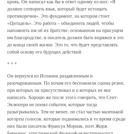
кровь. Он написал как бы в ответ одному из них: «Я
должен сотворить язык, который будет истощать
противоречия». Это фундамент, на котором стоит
«Цитадель». Это работа – объединить людей, чтобы
напомнить им об их братстве, основанном на присущем
им благородстве, и писатель должен быть впряжен в это
до конца своей жизни. Это то, что будет представлять
собой основу его будущих действий.
* * *
Он вернулся из Испании раздавленным и
разочарованным. По ночам его беспокоили сцены резни,
при которых он присутствовал и о которых не мог
написать. Хорошо же после этого говорить, что Сент-
Экзюпери не понял события, которые тогда
разыгрывались. Тем не менее, он стал частью маленькой
когорты голосов, которые поднимались в то время (среди
них были писатель Франсуа Мориак, поэт Жорж
Бернанос, христианский философ-экзистенциалист