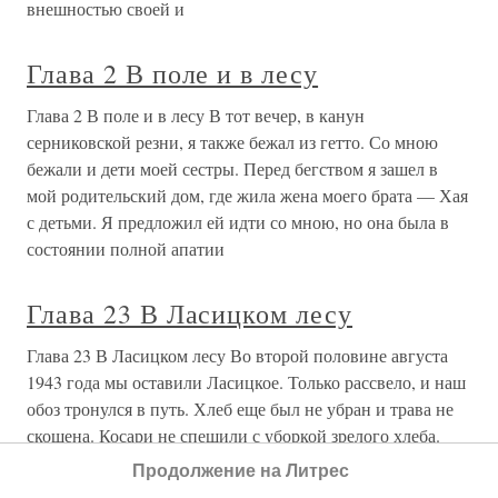
внешностью своей и
Глава 2 В поле и в лесу
Глава 2 В поле и в лесу В тот вечер, в канун
серниковской резни, я также бежал из гетто. Со мною
бежали и дети моей сестры. Перед бегством я зашел в
мой родительский дом, где жила жена моего брата — Хая
с детьми. Я предложил ей идти со мною, но она была в
состоянии полной апатии
Глава 23 В Ласицком лесу
Глава 23 В Ласицком лесу Во второй половине августа
1943 года мы оставили Ласицкое. Только рассвело, и наш
обоз тронулся в путь. Хлеб еще был не убран и трава не
скошена. Косари не спешили с уборкой зрелого хлеба.
Они были безразличны к этому. Партизанско-немецкая
Продолжение на Литрес
война