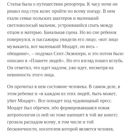
Статья была о путешествии репортера. К часу ночи он
решил под стук колес пройти по всему поезду. В нем
ехали семьи польских шахтеров и маленький
светловолосый мальчик, устроившийся спать между
отцом и матерью. Банальная сцена. Но во сне ребенок
повернулся, и пассажиры увидели его лицо; «вот лицо
музыканта, вот маленький Моцарт, он весь –
обещание», – подумал Сент-Экзюпери, и это потом было
описано в «Планете людей». Но его взгляд пошел вглубь.
Он отметил, что идет надлом, уже идет, несмотря на
невинность этого лица.
Он прочитал в нем состояние человека. В самом деле, в
этом ребенке и «в каждом из этих людей, быть может,
убит Моцарт». Все попадет под чудовищный пресс.
Моцарт был обречен, ибо формировавшаяся новая
антропология (о ней он тоже напишет в той же книге)
грозила распадом всему, в том числе и той
бесконечности, носителем которой является человек.