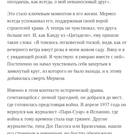
опоздаешь, как всегда, о мой невыносимый друг».
Это стало ключевым моментом в его жизни. Мермоз
всегда успокаивал его, поддерживая своей верой
строителей храма. А теперь он чувствовал, что друга
больше нет. И, как Каиду из «Цитадели», ему пришли
такие слова: «Я томлюсь легковесной тоской, видя, как от
вечернего ветра вянут розы в моем живом саду. Вяну и я
с увядающей розой. Я чувствую: я умираю вместе с ней».
Постепенно он начал чувствовать себя запертым в
замкнутый круг, из которого не было выхода, и к этому
добавилась смерть Мермоза.
Именно в этом контексте исторической драмы,
сочетающейся с личной трагедией, он добрался до мест,
где готовилась предстоящая война. В апреле 1937 года он
вернулся как журналист «Пари-Суар» в Испанию, где
война к тому времени стала еще грязнее. Другие
журналисты, типа Дос Пассоса или Бразиллаша, нашли
его странным и невинным, но быстро обнаружили