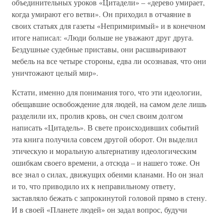
объединительных уроков «Цитадели» – «дерево умирает,
когда умирают его ветви». Он приходил в отчаяние в
своих статьях для газеты «Непримиримый» и в конечном
итоге написал: «Люди больше не уважают друг друга.
Бездушные судебные приставы, они расшвыривают
мебель на все четыре стороны, едва ли осознавая, что они
уничтожают целый мир».
Кстати, именно для понимания того, что эти идеологии,
обещавшие освобождение для людей, на самом деле лишь
разделили их, пролив кровь, он счел своим долгом
написать «Цитадель». В свете происходивших событий
эта книга получила совсем другой оборот. Он выделил
этическую и моральную альтернативу идеологическим
ошибкам своего времени, а отсюда – и нашего тоже. Он
все знал о силах, движущих обеими кланами. Но он знал
и то, что приводило их к неправильному ответу,
заставляло бежать с запрокинутой головой прямо в стену.
И в своей «Планете людей» он задал вопрос, будучи