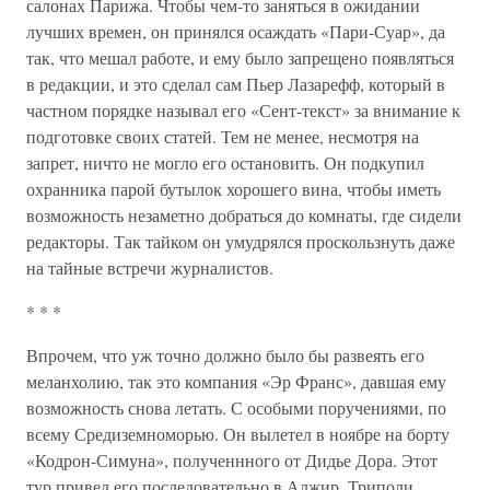
салонах Парижа. Чтобы чем-то заняться в ожидании
лучших времен, он принялся осаждать «Пари-Суар», да
так, что мешал работе, и ему было запрещено появляться
в редакции, и это сделал сам Пьер Лазарефф, который в
частном порядке называл его «Сент-текст» за внимание к
подготовке своих статей. Тем не менее, несмотря на
запрет, ничто не могло его остановить. Он подкупил
охранника парой бутылок хорошего вина, чтобы иметь
возможность незаметно добраться до комнаты, где сидели
редакторы. Так тайком он умудрялся проскользнуть даже
на тайные встречи журналистов.
* * *
Впрочем, что уж точно должно было бы развеять его
меланхолию, так это компания «Эр Франс», давшая ему
возможность снова летать. С особыми поручениями, по
всему Средиземноморью. Он вылетел в ноябре на борту
«Кодрон-Симуна», полученнного от Дидье Дора. Этот
тур привел его последовательно в Алжир, Триполи,