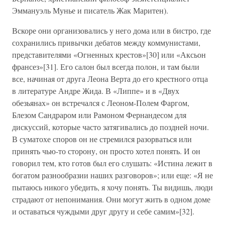
Эммануэль Мунье и писатель Жак Маритен).
Вскоре они организовались у него дома или в бистро, где
сохранились привычки дебатов между коммунистами,
представителями «Огненных крестов»[30] или «Аксьон
франсез»[31]. Его салон был всегда полон, и там были
все, начиная от друга Леона Верта до его крестного отца
в литературе Андре Жида. В «Липпе» и в «Двух
обезьянах» он встречался с Леоном-Полем Фаргом,
Блезом Сандраром или Рамоном Фернандесом для
дискуссий, которые часто затягивались до поздней ночи.
В суматохе споров он не стремился разорваться или
принять чью-то сторону, он просто хотел понять. И он
говорил тем, кто готов был его слушать: «Истина лежит в
богатом разнообразии наших разговоров»; или еще: «Я не
пытаюсь никого убедить, я хочу понять. Ты видишь, люди
страдают от непонимания. Они могут жить в одном доме
и оставаться чуждыми друг другу и себе самим»[32].