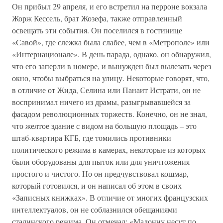
Он прибыл 29 апреля, и его встретил на перроне вокзала
Жорж Кессель, брат Жозефа, также отправленный
освещать эти события. Он поселился в гостинице
«Савой», где слежка была слабее, чем в «Метрополе» или
«Интернационале». В день парада, однако, он обнаружил,
что его заперли в номере, и вынужден был вылезать через
окно, чтобы выбраться на улицу. Некоторые говорят, что,
в отличие от Жида, Селина или Панаит Истрати, он не
воспринимал ничего из драмы, разыгрывавшейся за
фасадом революционных торжеств. Конечно, он не знал,
что желтое здание с видом на большую площадь – это
штаб-квартира КГБ, где томились противники
политического режима в камерах, некоторые из которых
были оборудованы для пыток или для уничтожения
простого и чистого. Но он предчувствовал кошмар,
который готовился, и он написал об этом в своих
«Записных книжках». В отличие от многих французских
интеллектуалов, он не соблазнился обещаниями
сталинского режима. Он отмечал: «Мадонну несут по