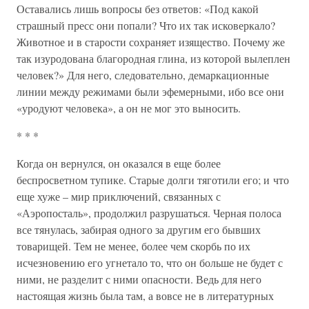
Оставались лишь вопросы без ответов: «Под какой
страшный пресс они попали? Что их так исковеркало?
Животное и в старости сохраняет изящество. Почему же
так изуродована благородная глина, из которой вылеплен
человек?» Для него, следовательно, демаркационные
линии между режимами были эфемерными, ибо все они
«уродуют человека», а он не мог это выносить.
* * *
Когда он вернулся, он оказался в еще более
беспросветном тупике. Старые долги тяготили его; и что
еще хуже – мир приключений, связанных с
«Аэропосталь», продолжил разрушаться. Черная полоса
все тянулась, забирая одного за другим его бывших
товарищей. Тем не менее, более чем скорбь по их
исчезновению его угнетало то, что он больше не будет с
ними, не разделит с ними опасности. Ведь для него
настоящая жизнь была там, а вовсе не в литературных