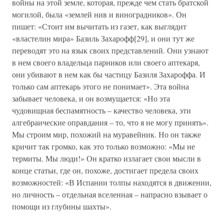
войны на этой земле, которая, прежде чем стать братской
могилой, была «землей нив и виноградников». Он
пишет: «Стоит им вычитать из газет, как выглядит
«властелин мира» Базиль Захарофф[29], и они тут же
переводят это на язык своих представлений. Они узнают
в нем своего владельца парников или своего аптекаря,
они убивают в нем как бы частицу Базиля Захароффа. И
только сам аптекарь этого не понимает». Эта война
забывает человека, и он возмущается: «Но эта
чудовищная беспамятность – качество человека, эти
алгебраические оправдания – то, что я не могу принять».
Мы строим мир, похожий на муравейник. Но он также
кричит так громко, как это только возможно: «Мы не
термиты. Мы люди!» Он кратко излагает свои мысли в
конце статьи, где он, похоже, достигает предела своих
возможностей: «В Испании толпы находятся в движении,
но личность – отдельная вселенная – напрасно взывает о
помощи из глубины шахты».