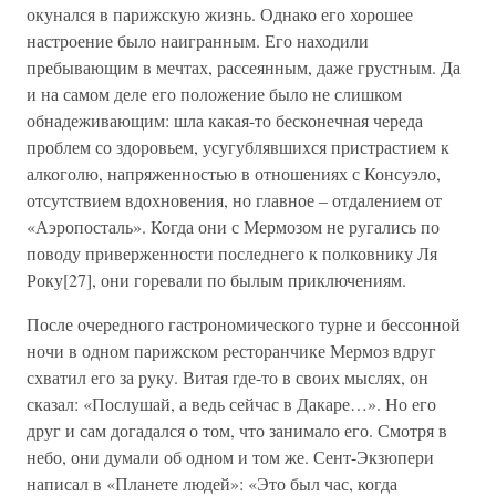
окунался в парижскую жизнь. Однако его хорошее
настроение было наигранным. Его находили
пребывающим в мечтах, рассеянным, даже грустным. Да
и на самом деле его положение было не слишком
обнадеживающим: шла какая-то бесконечная череда
проблем со здоровьем, усугублявшихся пристрастием к
алкоголю, напряженностью в отношениях с Консуэло,
отсутствием вдохновения, но главное – отдалением от
«Аэропосталь». Когда они с Мермозом не ругались по
поводу приверженности последнего к полковнику Ля
Року[27], они горевали по былым приключениям.
После очередного гастрономического турне и бессонной
ночи в одном парижском ресторанчике Мермоз вдруг
схватил его за руку. Витая где-то в своих мыслях, он
сказал: «Послушай, а ведь сейчас в Дакаре…». Но его
друг и сам догадался о том, что занимало его. Смотря в
небо, они думали об одном и том же. Сент-Экзюпери
написал в «Планете людей»: «Это был час, когда