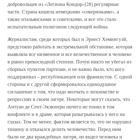
добровольцев из «Легиона Кондор»[28] регулярные
части. Страна кишела немецкими «соверниками», а
также итальянскими и советскими, и все это стало
испытательным полигоном следующей войны.
Журналистам, среди которых был и Эрнест Хемингуэй,
предстояло работать в экстремальной обстановке, которая
выявляла все низменное и все величественное в человеке
в равно превосходной степени. Почти никто не убегал из
сборных пунктов партизан, и не важно было, кто кого
поддерживал – республиканцев или франкистов. С одной
стороны и с другой сформировалось единодушное
соглашение о том, что надо молчать о лихоимстве и
репрессиях в своем лагере. Некоторые могут сказать, что
Антуан де Сент-Экзюпери ничего не понял в том
конфликте и в драме, которая разыгрывалась у него на
глазах. Тем не менее, фактом является то, что он нарушил
тишину и отказался делить человечество. Перед ним
были не два враждебных лагеря, он видел человека и