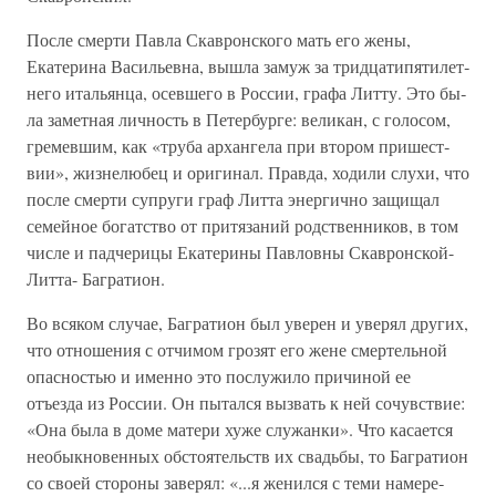
После смерти Павла Скавронского мать его жены,
Екатерина Васильевна, вышла замуж за тридцатипятилет­
него итальянца, осевшего в России, графа Литту. Это бы­
ла заметная личность в Петербурге: великан, с голосом,
гремевшим, как «труба архангела при втором пришест­
вии», жизнелюбец и оригинал. Правда, ходили слухи, что
после смерти супруги граф Литта энергично защищал
семейное богатство от притязаний родственников, в том
чис­ле и падчерицы Екатерины Павловны Скавронской-
Литта- Багратион.
Во всяком случае, Багратион был уверен и уверял других,
что отношения с отчимом грозят его жене смер­тельной
опасностью и именно это послужило причиной ее
отъезда из России. Он пытался вызвать к ней сочувствие:
«Она была в доме матери хуже служанки». Что касается
необыкновенных обстоятельств их свадьбы, то Багратион
со своей стороны заверял: «...я женился с теми намере­