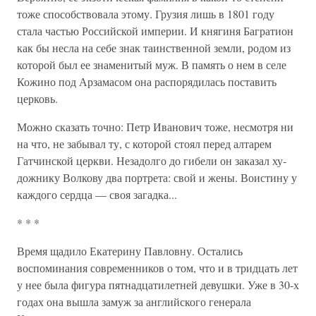
тоже способствовала этому. Грузия лишь в 1801 году
стала частью Российской империи. И княгиня Багратион
как бы несла на себе знак таинственной земли, родом из
которой был ее знаменитый муж. В память о нем в селе
Кожино под Арзамасом она распорядилась поставить
церковь.
Можно сказать точно: Петр Иванович тоже, несмотря ни
на что, не забывал ту, с которой стоял перед алтарем
Гатчинской церкви. Незадолго до гибели он заказал ху­
дожнику Волкову два портрета: свой и жены. Воистину у
каждого сердца — своя загадка...
* * *
Время щадило Екатерину Павловну. Остались
воспомина­ния современников о том, что и в тридцать лет
у нее была фигура пятнадцатилетней девушки. Уже в 30-х
годах она вышла замуж за английского генерала