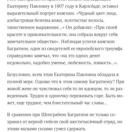
Екатерину Павловну в 1807 году в Карлсбаде, оставил
выразительный портрет княгини. «Чудный цвет лица,
але­бастровая белизна кожи, золотистые волосы,
таинственное выражение...» Он добавлял: «При своей
красоте и при­влекательности, она собрала вокруг себя
замечательное общество». Наблюдая успехи княгини
Багратион, один из свидетелей ее европейского триумфа
справедливо замечал, что «на это одних денег
недовольно, надобно уменье, лю­безность, ловкость...».
Безусловно, всем этим Екатерина Павловна обладала в
полной мере. Однако что в этом самому Багратиону? При
живой жене он чувствовал себя то ли вдовцом, то ли раз­
веденным. Трудно в одиночку переживать горе. Быть мо­
жет, еще труднее, чем блистательный час славы...
В сражении при Шенграбене Багратион не только со­
хранил от верной гибели свой шеститысячный отряд, но
этими малыми силами сумел сдержать