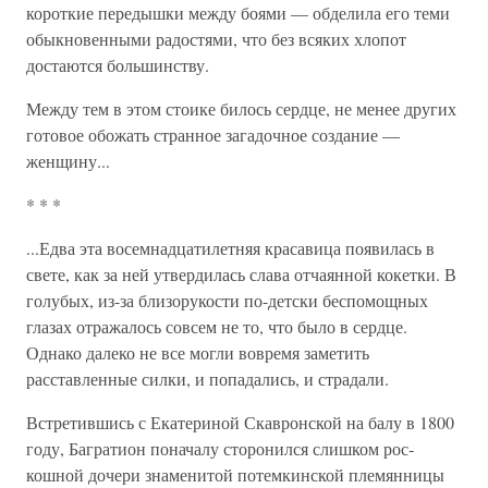
короткие передышки между боями — обделила его теми
обыкновенными радостями, что без всяких хлопот
достаются большинству.
Между тем в этом стоике билось сердце, не менее других
готовое обожать странное загадочное создание —
женщину...
* * *
...Едва эта восемнадцатилетняя красавица появилась в
све­те, как за ней утвердилась слава отчаянной кокетки. В
го­лубых, из-за близорукости по-детски беспомощных
глазах отражалось совсем не то, что было в сердце.
Однако да­леко не все могли вовремя заметить
расставленные силки, и попадались, и страдали.
Встретившись с Екатериной Скавронской на балу в 1800
году, Багратион поначалу сторонился слишком рос­
кошной дочери знаменитой потемкинской племянницы