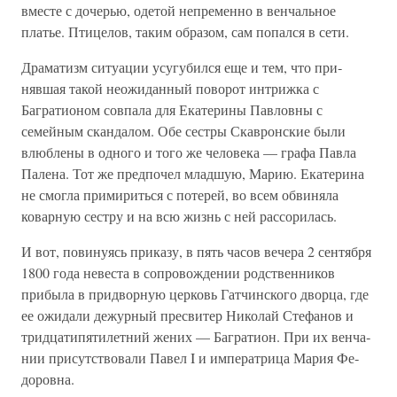
вместе с дочерью, одетой непременно в венчальное
платье. Птицелов, таким образом, сам попался в сети.
Драматизм ситуации усугубился еще и тем, что при­
нявшая такой неожиданный поворот интрижка с
Багратио­ном совпала для Екатерины Павловны с
семейным скан­далом. Обе сестры Скавронские были
влюблены в одного и того же человека — графа Павла
Палена. Тот же пред­почел младшую, Марию. Екатерина
не смогла примирить­ся с потерей, во всем обвиняла
коварную сестру и на всю жизнь с ней рассорилась.
И вот, повинуясь приказу, в пять часов вечера 2 сен­тября
1800 года невеста в сопровождении родственников
прибыла в придворную церковь Гатчинского дворца, где
ее ожидали дежурный пресвитер Николай Стефанов и
тридцатипятилетний жених — Багратион. При их венча­
нии присутствовали Павел I и императрица Мария Фе­
доровна.