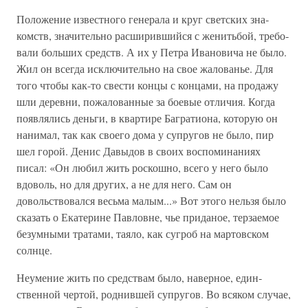
Положение известного генерала и круг светских зна­
комств, значительно расширившийся с женитьбой, требо­
вали больших средств. А их у Петра Ивановича не было.
Жил он всегда исключительно на свое жалованье. Для
того чтобы как-то свести концы с концами, на продажу
шли деревни, пожалованные за боевые отличия. Когда
по­являлись деньги, в квартире Багратиона, которую он
на­нимал, так как своего дома у супругов не было, пир
шел горой. Денис Давыдов в своих воспоминаниях
писал: «Он любил жить роскошно, всего у него было
вдоволь, но для других, а не для него. Сам он
довольствовался весьма ма­лым...» Вот этого нельзя было
сказать о Екатерине Пав­ловне, чье приданое, терзаемое
безумными тратами, таяло, как сугроб на мартовском
солнце.
Неумение жить по средствам было, наверное, един­
ственной чертой, роднившей супругов. Во всяком случае,