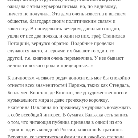
ожидала с этим курьером письма, но, по-видимому,
ничего не получила. Эта дама очень известна в высшем
обществе, благодаря своим политическим связям и
кокетству. В по­недельник вечером, довольно поздно,
ушли от нее два по­ляка, и один из них, граф Станислав
Потоцкий, вернулся обратно. Подобные проделки
случаются часто, и героями их бывают то один, то
другой, т.е. княгиня очень перемен­чива. У нее бывают
личности всякого рода и придвор­ные...»
К личностям «всякого рода» доноситель мог бы спо­койно
отнести всех знаменитостей Парижа, таких как Стендаль,
Бенжамен Констан, де Кюстин, звезд художе­ственного и
музыкального мира и даже греческую короле­ву.
Екатерина Павловна по-прежнему умудрялась возбуж­дать
к себе всеобщий интерес. В бумагах Бальзака есть запись
о том, что читающая публика признала в одной из его
героинь «дочь холодной России, княгиню Багратион».
Вероятно, ее экзотическая фамилия в какой-то степени