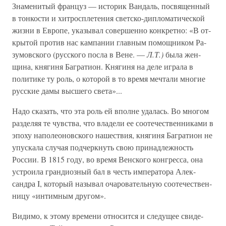
Знаменитый француз — историк Вандаль, посвящен­ный
в тонкости и хитросплетения светско-дипломатической
жизни в Европе, указывал совершенно конкретно: «В от­
крытой против нас кампании главным помощником Ра­
зумовского (русского посла в Вене. —
Л.Т.)
была жен­
щина, княгиня Багратион. Княгиня на деле играла в
поли­тике ту роль, о которой в то время мечтали многие
рус­ские дамы высшего света»...
Надо сказать, что эта роль ей вполне удалась. Во многом
разделяя те чувства, что владели ее соотечествен­никами в
эпоху наполеоновского нашествия, княгиня Ба­гратион не
упускала случая подчеркнуть свою принадлеж­ность
России. В 1815 году, во время Венского конгресса, она
устроила грандиозный бал в честь императора Алек­
сандра I, который называл очаровательную соотечествен­
ницу «интимным другом».
Видимо, к этому времени относится и следущее свиде­