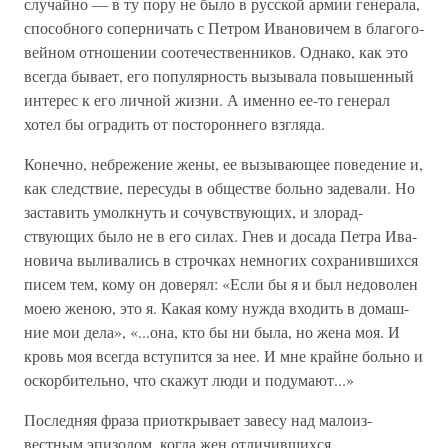
слу­чайно — в ту пору не было в русской армии генерала,
способного соперничать с Петром Ивановичем в благого­
вейном отношении соотечественников. Однако, как это
всегда бывает, его популярность вызывала повышенный
интерес к его личной жизни. А именно ее-то генерал
хотел бы оградить от постороннего взгляда.
Конечно, небрежение жены, ее вызывающее поведение и,
как следствие, пересуды в обществе больно задевали. Но
заставить умолкнуть и сочувствующих, и злорад­
ствующих было не в его силах. Гнев и досада Петра Ива­
новича выливались в строчках немногих сохранившихся
писем тем, кому он доверял: «Если бы я и был недоволен
моею женою, это я. Какая кому нужда входить в домаш­
ние мои дела», «...она, кто бы ни была, но жена моя. И
кровь моя всегда вступится за нее. И мне крайне больно и
оскорбительно, что скажут люди и подумают...»
Последняя фраза приоткрывает завесу над малоиз­
вестным эпизодом, когда жен отличившихся