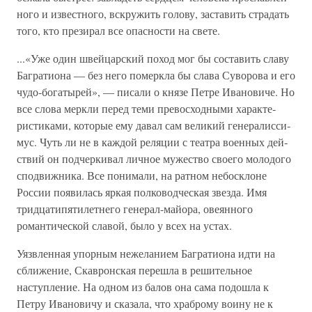
ного и известного, вскружить голову, заставить страдать
того, кто презирал все опасности на свете.
...«Уже один швейцарский поход мог бы составить сла­ву
Багратиона — без него померкла бы слава Суворова и его
чудо-богатырей», — писали о князе Петре Ивановиче. Но
все слова меркли перед теми превосходными характе­
ристиками, которые ему давал сам великий генералисси­
мус. Чуть ли не в каждой реляции с театра военных дей­
ствий он подчеркивал личное мужество своего молодого
сподвижника. Все понимали, на ратном небосклоне
России появилась яркая полководческая звезда. Имя
тридцатипя­тилетнего генерал-майора, овеянного
романтической сла­вой, было у всех на устах.
Уязвленная упорным нежеланием Багратиона идти на
сближение, Скавронская перешла в решительное
наступление. На одном из балов она сама подошла к
Петру Ивано­вичу и сказала, что храброму воину не к