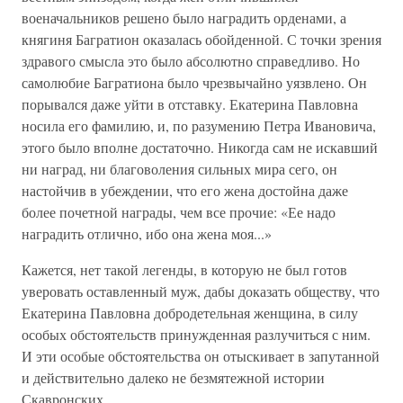
военачальни­ков решено было наградить орденами, а
княгиня Баграти­он оказалась обойденной. С точки зрения
здравого смысла это было абсолютно справедливо. Но
самолюбие Баграти­она было чрезвычайно уязвлено. Он
порывался даже уйти в отставку. Екатерина Павловна
носила его фамилию, и, по разумению Петра Ивановича,
этого было вполне доста­точно. Никогда сам не искавший
ни наград, ни благоволе­ния сильных мира сего, он
настойчив в убеждении, что его жена достойна даже
более почетной награды, чем все про­чие: «Ее надо
наградить отлично, ибо она жена моя...»
Кажется, нет такой легенды, в которую не был готов
уверовать оставленный муж, дабы доказать обществу, что
Екатерина Павловна добродетельная женщина, в силу
особых обстоятельств принужденная разлучиться с ним.
И эти особые обстоятельства он отыскивает в запутанной
и действительно далеко не безмятежной истории
Скавронских.