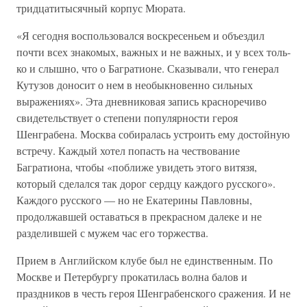
тридцатитысячный корпус Мюрата.
«Я сегодня воспользовался воскресеньем и объездил
почти всех знакомых, важных и не важных, и у всех толь­
ко и слышно, что о Багратионе. Сказывали, что генерал
Кутузов доносит о нем в необыкновенно сильных
выраже­ниях». Эта дневниковая запись красноречиво
свидетель­ствует о степени популярности героя
Шенграбена. Москва собиралась устроить ему достойную
встречу. Каждый хо­тел попасть на чествование
Багратиона, чтобы «поближе увидеть этого витязя,
который сделался так дорог сердцу каждого русского».
Каждого русского — но не Екатерины Павловны,
продолжавшей оставаться в прекрасном далеке и не
разделившей с мужем час его торжества.
Прием в Английском клубе был не единственным. По
Москве и Петербургу прокатилась волна балов и
праздни­ков в честь героя Шенграбенского сражения. И не