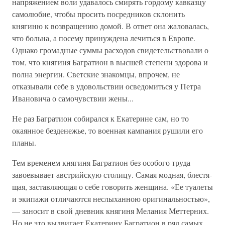
напряжением воли удавалось смирять гордому кавказцу
самолюбие, чтобы просить посредников склонить
княгиню к возвращению домой. В ответ она жаловалась,
что больна, а посему принуждена лечиться в Европе.
Однако громадные суммы расходов свидетельствовали о
том, что княгиня Багратион в высшей степени здорова и
полна энергии. Светские знакомцы, впрочем, не
отказывали се­бе в удовольствии осведомиться у Петра
Ивановича о самочувствии жены...
Не раз Багратион собирался к Екатерине сам, но то
окаянное безденежье, то военная кампания рушили его
планы.
Тем временем княгиня Багратион без особого труда
завоевывает австрийскую столицу. Самая модная, блестя­
щая, заставляющая о себе говорить женщина. «Ее туалеты
и экипажи отличаются неслыханною оригинальностью»,
— заносит в свой дневник княгиня Мелания Меттерних.
Но не это выдвигает Екатерину Багратион в ряд самых