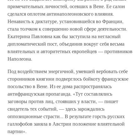
при­мечательных личностей, осевших в Вене. Ее салон
сделал­ся оплотом антинаполеоновского влияния.
Ненависть к диктатуре, установившейся во Франции,
стала толчком к совершенно новой сфере деятельности.
Екатерина Павлов­на как бы заступила на негласный
дипломатический пост, объединив вокруг себя весьма
влиятельных и авторитетных европейцев — противников
Наполеона.
Под воздействием энергичной, умевшей вербовать себе
сторонников княгини подверглось бойкоту французское
по­сольство в Вене. Из ее дома распространялась
антифран­цузская пропаганда. «Тут составлялись
заговоры против лиц, стоявших у власти, — пишет
свидетель тех собы­тий, — здесь зарождались
оппозиционные страсти... В ре­зультате горсть русских
галлофобов заняла в Австрии по­ложение влиятельной
партии».