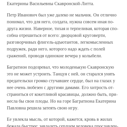
Ека­терины Васильевны Скавронской-Литта.
Петр Иванович был уже далеко не мальчик. Он отлич­но
понимал, что для него, солдата, нужна совсем иная по­
друга жизни. Наверное, тихая и терпеливая, которая спо­
собна отрешиться от всего: дворцовой круговерти,
разговор­чивых флигель-адъютантов, легкомысленных
подружек, ра­ди него, которого надо ждать с полей
сражений, проводя одинокие вечера у колыбели.
Багратион подозревал, что молоденькую Скавронскую
это не может устроить. Танцуя с ней, он старался унять
предательски громко стучавшее сердце, был на глазах у
нее очень любезен с другими дамами. Его хитрость от­
страниться от кокетливой красавицы, должно быть, при­
несла бы свои плоды. Но на горе Багратиона Екатерина
Павловна решила затеять свою игру.
Ее увлекла мысль, от которой, кажется, кровь в жилах
бежала быстрее: завладеть сердцем человека прославлен­