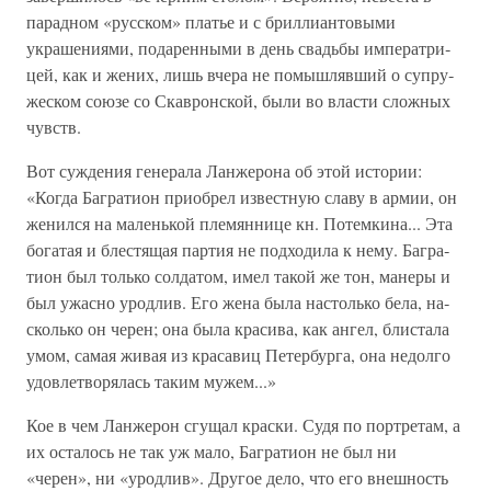
парадном «русском» платье и с бриллиантовыми
украшениями, подаренными в день свадьбы императри­
цей, как и жених, лишь вчера не помышлявший о супру­
жеском союзе со Скавронской, были во власти сложных
чувств.
Вот суждения генерала Ланжерона об этой истории:
«Когда Багратион приобрел известную славу в армии, он
женился на маленькой племяннице кн. Потемкина... Эта
богатая и блестящая партия не подходила к нему. Багра­
тион был только солдатом, имел такой же тон, манеры и
был ужасно уродлив. Его жена была настолько бела, на­
сколько он черен; она была красива, как ангел, блистала
умом, самая живая из красавиц Петербурга, она недолго
удовлетворялась таким мужем...»
Кое в чем Ланжерон сгущал краски. Судя по портре­там, а
их осталось не так уж мало, Багратион не был ни
«черен», ни «уродлив». Другое дело, что его внешность