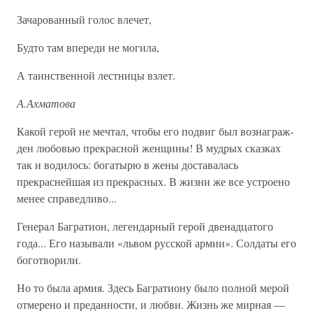
Зачарованный голос влечет,
Будто там впереди не могила,
А таинственной лестницы взлет.
А.Ахматова
Какой герой не мечтал, чтобы его подвиг был вознаграж­
ден любовью прекрасной женщины! В мудрых сказках
так и водилось: богатырю в жены доставалась
прекраснейшая из прекрасных. В жизни же все устроено
менее справед­ливо...
Генерал Багратион, легендарный герой двенадцатого
года... Его называли «львом русской армии». Солдаты его
боготворили.
Но то была армия. Здесь Багратиону было полной ме­рой
отмерено и преданности, и любви. Жизнь же мир­ная —