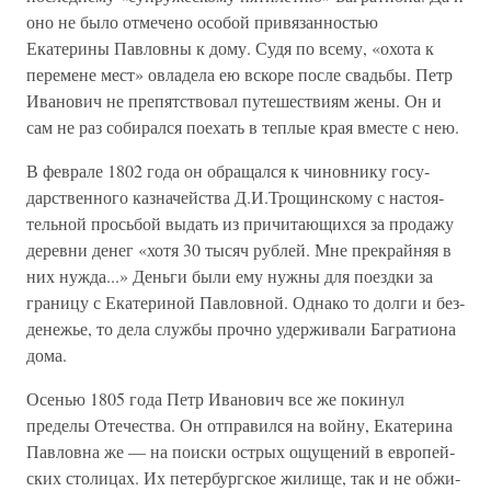
оно не было отмечено особой привязанностью
Екатерины Павловны к дому. Судя по всему, «охота к
перемене мест» овладела ею вскоре после свадьбы. Петр
Иванович не препятствовал путешествиям жены. Он и
сам не раз собирался поехать в теплые края вместе с нею.
В феврале 1802 года он обращался к чиновнику госу­
дарственного казначейства Д.И.Трощинскому с настоя­
тельной просьбой выдать из причитающихся за продажу
деревни денег «хотя 30 тысяч рублей. Мне прекрайняя в
них нужда...» Деньги были ему нужны для поездки за
границу с Екатериной Павловной. Однако то долги и без­
денежье, то дела службы прочно удерживали Багратиона
дома.
Осенью 1805 года Петр Иванович все же покинул
пределы Отечества. Он отправился на войну, Екатерина
Павловна же — на поиски острых ощущений в европей­
ских столицах. Их петербургское жилище, так и не обжи­