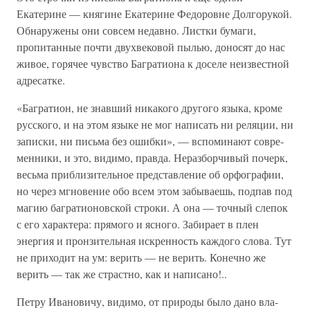
Екатерине — княгине Екатерине Федоровне Долгорукой.
Обнаружены они совсем недавно. Листки бумаги,
пропитанные почти двухвековой пылью, доносят до нас
живое, го­рячее чувство Багратиона к доселе неизвестной
адресатке.
«Багратион, не знавший никакого другого языка, кроме
русского, и на этом языке не мог написать ни реляции, ни
записки, ни письма без ошибки», — вспоминают совре­
менники, и это, видимо, правда. Неразборчивый почерк,
весьма приблизительное представление об орфографии,
но через мгновение обо всем этом забываешь, подпав под
магию багратионовской строки. А она — точный слепок
с его характера: прямого и ясного. Забирает в плен
энергия и пронзительная искренность каждого слова. Тут
не при­ходит на ум: верить — не верить. Конечно же
верить — так же страстно, как и написано!..
Петру Ивановичу, видимо, от природы было дано вла­