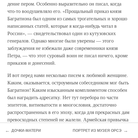
дение пером. Особенно выразительно он писал, когда
что-то воодушевляло его. «Прощальный приказ князя
Багратиона был одним из самых трогательных и хорошо
написанных статей, которые я когда-нибудь читал в
России», — свиде­тельствовал один из кутузовских
генералов. Однако многие были уверены — этого
заблуждения не избежали даже со­временники князя
Петра, — что этот суровый воин не пи­сал ничего, кроме
приказов и донесений.
И вот перед нами несколько писем к любимой женщи­не.
Каким, оказывается, остроумным собеседником мог быть
Багратион! Каким изысканным комплиментом спосо­бен
был наградить адресатку. Нет тут перебора по части
эпитетов, витиеватости и многословия, достаточно
распро­страненных в его эпоху, когда для прекрасных дам
пре­восходных степеней не жалели. Армейская привычка
ска­зывалась — Багратион писал кратко. Но откуда знал
←
→
ДОЧКИ-МАТЕРИ
ПОРТРЕТ ИЗ МУЗЕЯ ОРСЭ
он ведомое лишь поэтам — «как сердцу выразить себя?».