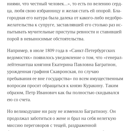
ниями, что честный человек...», то есть по велению серд­
ца, любя свою избранницу и желая стать ей опорой. Бла­
городная его натура была далека от какого-либо недобро­
желательства к супруге, заставлявшей его столько раз ис­
пытывать мучительные приступы ревности и ставившей
порой в невыносимые обстоятельства.
Например, в июле 1809 года в «Санкт-Петербургских
ведомостях» появилось уведомление о том, что «генерал-
лейтенантша княгиня Екатерина Павловна Багратион,
урож­денная графиня Скавронская, по случаю
пребывания ее вне государства» по всем имущественным
вопросам просит об­ращаться к князю Куракину. Таким
образом, Петр Ивано­вич как бы полностью скидывался
ею со счета.
Но великодушие ни разу не изменило Багратиону. Он
продолжал заботиться о жене и брал на себя нелегкую
миссию переговоров с тещей, раздраженной