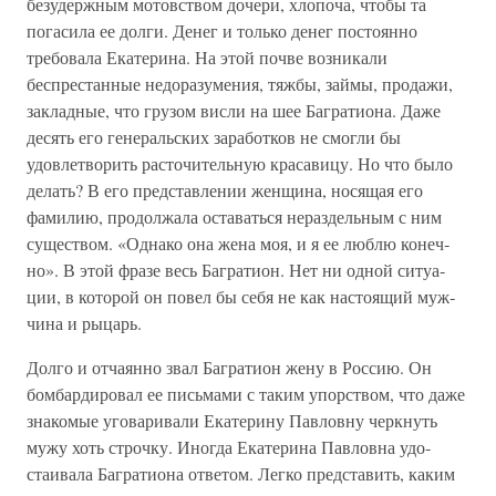
безудержным мотовством дочери, хлопоча, чтобы та
погасила ее долги. Денег и только денег постоянно
требовала Екатерина. На этой почве возникали
беспрестанные недоразумения, тяж­бы, займы, продажи,
закладные, что грузом висли на шее Багратиона. Даже
десять его генеральских заработков не смогли бы
удовлетворить расточительную красавицу. Но что было
делать? В его представлении женщина, носящая его
фамилию, продолжала оставаться нераздельным с ним
существом. «Однако она жена моя, и я ее люблю конеч­
но». В этой фразе весь Багратион. Нет ни одной ситуа­
ции, в которой он повел бы себя не как настоящий муж­
чина и рыцарь.
Долго и отчаянно звал Багратион жену в Россию. Он
бомбардировал ее письмами с таким упорством, что даже
знакомые уговаривали Екатерину Павловну черкнуть
мужу хоть строчку. Иногда Екатерина Павловна удо­
стаивала Багратиона ответом. Легко представить, каким