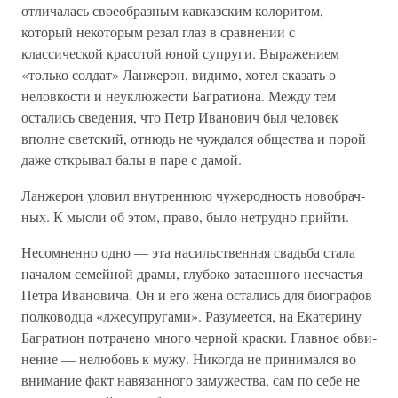
отличалась своеобразным кавказским колоритом,
который некоторым резал глаз в сравнении с
классической красо­той юной супруги. Выражением
«только солдат» Ланже­рон, видимо, хотел сказать о
неловкости и неуклюжести Багратиона. Между тем
остались сведения, что Петр Иванович был человек
вполне светский, отнюдь не чуж­дался общества и порой
даже открывал балы в паре с дамой.
Ланжерон уловил внутреннюю чужеродность новобрач­
ных. К мысли об этом, право, было нетрудно прийти.
Несомненно одно — эта насильственная свадьба стала
началом семейной драмы, глубоко затаенного несчастья
Петра Ивановича. Он и его жена остались для биографов
полководца «лжесупругами». Разумеется, на Екатерину
Багратион потрачено много черной краски. Главное обви­
нение — нелюбовь к мужу. Никогда не принимался во
внимание факт навязанного замужества, сам по себе не