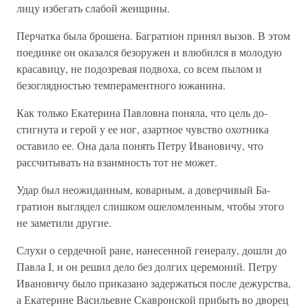
лицу избегать сла­бой женщины.
Перчатка была брошена. Багратион принял вызов. В этом
поединке он оказался безоружен и влюбился в моло­дую
красавицу, не подозревая подвоха, со всем пылом и
безоглядностью темпераментного южанина.
Как только Екатерина Павловна поняла, что цель до­
стигнута и герой у ее ног, азартное чувство охотника
оста­вило ее. Она дала понять Петру Ивановичу, что
рассчи­тывать на взаимность тот не может.
Удар был неожиданным, коварным, а доверчивый Ба­
гратион выглядел слишком ошеломленным, чтобы этого
не заметили другие.
Слухи о сердечной ране, нанесенной генералу, дошли до
Павла I, и он решил дело без долгих церемоний. Петру
Ивановичу было приказано задержаться после дежурства,
а Екатерине Васильевне Скавронской прибыть во дворец