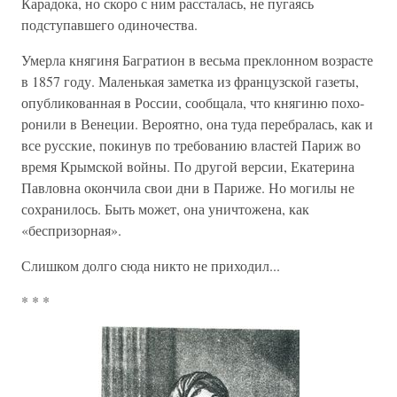
Карадока, но скоро с ним рассталась, не пугаясь
подступавшего одиночества.
Умерла княгиня Багратион в весьма преклонном воз­расте
в 1857 году. Маленькая заметка из французской газе­ты,
опубликованная в России, сообщала, что княгиню похо­
ронили в Венеции. Вероятно, она туда перебралась, как и
все русские, покинув по требованию властей Париж во
вре­мя Крымской войны. По другой версии, Екатерина
Пав­ловна окончила свои дни в Париже. Но могилы не
сохрани­лось. Быть может, она уничтожена, как
«беспризорная».
Слишком долго сюда никто не приходил...
* * *