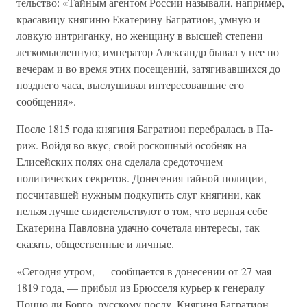
тельство: «Тайным агентом России называли, например,
красавицу княгиню Екатерину Багратион, умную и
ловкую интриганку, но женщину в высшей степени
легкомыслен­ную; император Александр бывал у нее по
вечерам и во время этих посещений, затягивавшихся до
позднего часа, выслушивал интересовавшие его
сообщения».
После 1815 года княгиня Багратион перебралась в Па­
риж. Войдя во вкус, свой роскошный особняк на
Елисейских полях она сделала средоточием
политических секре­тов. Донесения тайной полиции,
посчитавшей нужным подкупить слуг княгини, как
нельзя лучше свидетельству­ют о том, что верная себе
Екатерина Павловна удачно со­четала интересы, так
сказать, общественные и личные.
«Сегодня утром, — сообщается в донесении от 27 мая
1819 года, — прибыл из Брюсселя курьер к генералу
Поццо ди Борго, русскому послу. Княгиня Багратион