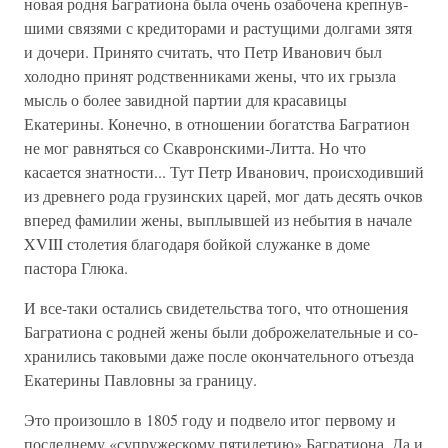
новая родня Багратиона была очень озабочена крепнув­
шими связями с кредиторами и растущими долгами зятя
и дочери. Принято считать, что Петр Иванович был
холод­но принят родственниками жены, что их грызла
мысль о более завидной партии для красавицы
Екатерины. Конеч­но, в отношении богатства Багратион
не мог равняться со Скавронскими-Литта. Но что
касается знатности... Тут Петр Иванович, происходивший
из древнего рода грузин­ских царей, мог дать десять очков
вперед фамилии жены, выплывшей из небытия в начале
XVIII столетия благодаря бойкой служанке в доме
пастора Глюка.
И все-таки остались свидетельства того, что отношения
Багратиона с родней жены были доброжелательные и со­
хранились таковыми даже после окончательного отъезда
Екатерины Павловны за границу.
Это произошло в 1805 году и подвело итог первому и
последнему «супружескому пятилетию» Багратиона. Да и