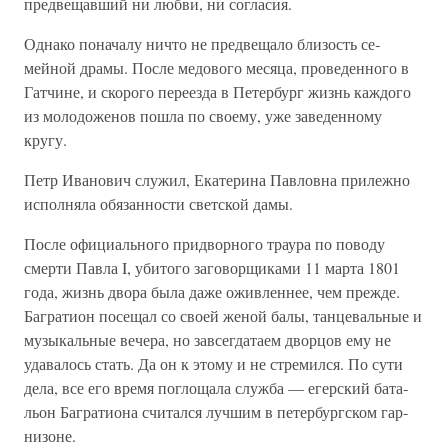
предвещавший ни любви, ни согласия.
Однако поначалу ничто не предвещало близость се­
мейной драмы. После медового месяца, проведенного в
Гатчине, и скорого переезда в Петербург жизнь каждого
из молодоженов пошла по своему, уже заведенному
кругу.
Петр Иванович служил, Екатерина Павловна прилежно
исполняла обязанности светской дамы.
После официального придворного траура по поводу
смерти Павла I, убитого заговорщиками 11 марта 1801
года, жизнь двора была даже оживленнее, чем прежде.
Багратион посещал со своей женой балы, танцевальные и
музыкальные вечера, но завсегдатаем дворцов ему не
удавалось стать. Да он к этому и не стремился. По сути
дела, все его время поглощала служба — егерский бата­
льон Багратиона считался лучшим в петербургском гар­
низоне.