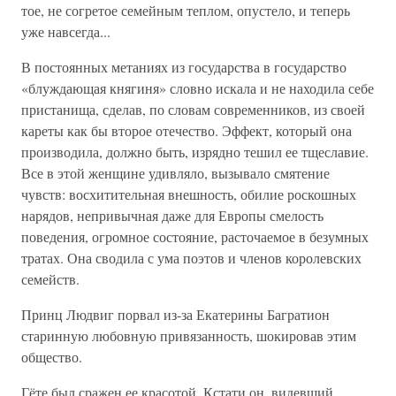
тое, не согретое семейным теплом, опустело, и теперь
уже навсегда...
В постоянных метаниях из государства в государство
«блуждающая княгиня» словно искала и не находила себе
пристанища, сделав, по словам современников, из своей
кареты как бы второе отечество. Эффект, который она
производила, должно быть, изрядно тешил ее тщеславие.
Все в этой женщине удивляло, вызывало смятение
чувств: восхитительная внешность, обилие роскошных
нарядов, не­привычная даже для Европы смелость
поведения, огром­ное состояние, расточаемое в безумных
тратах. Она своди­ла с ума поэтов и членов королевских
семейств.
Принц Людвиг порвал из-за Екатерины Багратион
старинную любовную привязанность, шокировав этим
об­щество.
Гёте был сражен ее красотой. Кстати он, видевший